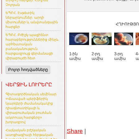
տրվող հարցեր. Հեղինե
Չոլոյան
ԵՊԲՀ. Էսթետիկ
ներարկումներ. արդի
միտումներ և անվտանգային
ՀՂԻՈՒԹՅՈ
հարցեր
ԵՊԲՀ. Բժիշկ-պացիենտ
հարաբերություններից մինչև
արհեստական
բանականություն.
1-ին
2-րդ
3-րդ
4
հարցազրույց գերմանացի
ամիս
ամիս
ամիս
ա
վիրաբույժի հետ
Բոլոր հոդվածները
ՎԵՐՋԻՆ ԼՈՒՐԵՐԸ
Գիտագործնական սեմինար
«Վնասված պերիֆերիկ
նյարդերի ժամանակակից
դիագնոստիկայի և
վիրաբուժական բուժման
ակտուալ հարցերը»
խորագրով
Share
|
Հայկական բժշկական
ասոցիացիայի հերթական