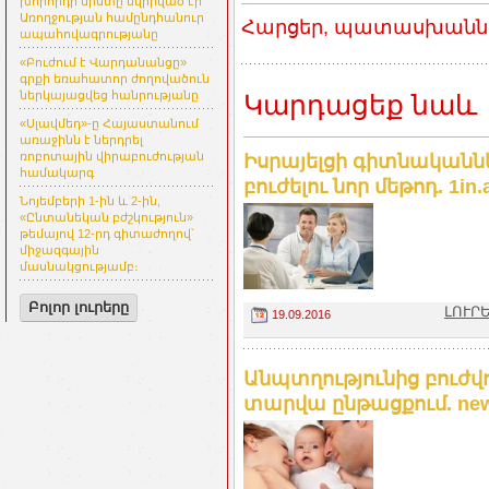
խորհրդի նիստը նվիրված էր
Առողջության համընդհանուր
Հարցեր, պատասխաններ
ապահովագրությանը
«Բուժում է Վարդանանցը»
գրքի եռահատոր ժողովածուն
ներկայացվեց հանրությանը
Կարդացեք նաև
«Սլավմեդ»-ը Հայաստանում
առաջինն է ներդրել
ռոբոտային վիրաբուժության
Իսրայելցի գիտնականնե
համակարգ
բուժելու նոր մեթոդ. 1in
Նոյեմբերի 1-ին և 2-ին,
«Ընտանեկան բժշկություն»
թեմայով 12-րդ գիտաժողով՝
միջազգային
մասնակցությամբ։
Բոլոր լուրերը
ԼՈՒՐԵ
19.09.2016
Անպտղությունից բուժվող
տարվա ընթացքում. ne