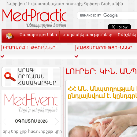
Նվիրվում է վաստակաշատ ուսուցիչ Գրիգոր Շահյանին
Ծառայություններ
Կազմակերպություններ
Բժիշկնե
Տեսասրահ
Կապ
ԻՐԱԴԱՐՁՈՒԹՅՈՒՆՆԵՐ
ՀԱՅՏԱՐԱՐՈՒԹՅՈՒՆՆԵՐ
ԱՐԱԳ
ԼՈՒՐԵՐ: ԿԻՆ. ԱՆ
ՈՐՈՆՄԱՆ
ՀԱՄԱԿԱՐԳԵՐ
ՀՀ ԱՆ. Անպտղությա
ընդլայնվում է. կընդգ
ՕԳՈՍՏՈՍ
2026
երկ
երք
չրք
հնգ
ուրբ
շբթ
կիր