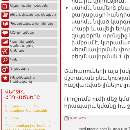
հնարավորություն:
Ալգորիթմեր, թեստեր
սահմանամերձ բնակ
քաղաքացի հանդիսա
Թվեր, փաստեր, դեպքեր
սահմանված կարգով
Պատմական խրոնիկա
տարի և ավելի երկր
Աֆորիզմներ
զույգերին, որոնցից
խմբում է, կտրամա
Կարիերային
սանդուղքով
սերմնավորման փո
Երեխա
բեղմնավորման 1 փ
Կին
Տղամարդ
Շահառուների այս խմ
մշտական բնակության
Ռեյթինգային
համակարգ
հաշվառված լինելու լ
ՎԵՐՋԻՆ
ՀՈԴՎԱԾՆԵՐԸ
Որոշումն ուժի մեջ 
հրապարակմանը հաջո
Ի հիշատակ պրոֆեսոր
Արտավազդ Սահակյանի
09.01.2023
Ամանոր
Դենսիտոմետրիա. հաճախ
med-practic.com կայքի