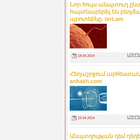
Նոր հույս անպտուղ ը
հայտնաբերել են բեղ
պրոտեինը. tert.am
ԼՈՒՐԵ
18.04.2014
Հեղաշրջում արհեստակ
ankakh.com
ԼՈՒՐԵ
15.04.2014
Անպտղության դեմ դեղ