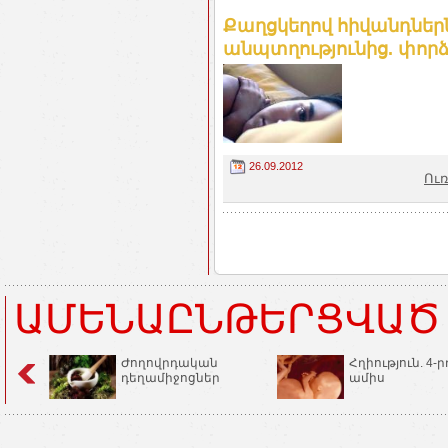
Քաղցկեղով հիվանդներ
անպտղությունից. փոր
26.09.2012
Ու
ԱՄԵՆԱԸՆԹԵՐՑՎԱԾ
Ժողովրդական
Հղիություն. 4-ր
դեղամիջոցներ
ամիս