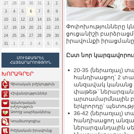
27
28
29
30
31
1
2
3
4
5
6
7
8
9
10
11
12
13
14
15
16
Փոփոխությունները 
17
18
19
20
21
22
23
ցուցանիշի բարձրաց
24
25
26
27
28
29
30
իրավունքի իրացմանը
31
1
2
3
4
5
6
Ըստ նոր կարգավորու
ՄՈՒՏՔԱԳՐԵԼ
ՀԱՅՏԱՐԱՐՈՒԹՅՈՒՆ
20-35 (ներառյալ)
ԽՈՐԱԳՐԵՐ
հանդիսացող` 2 տար
անզավակ կանանց
Գիտական բժշկություն
փաթեթ` ներարգանդ
Հիվանդություններ
արտամարմնային բե
Ավանդական
երկրորդը` պետությ
բժշկություն
36-42 (ներառյալ)
Առողջ ապրելակերպ
հանդիսացող անզա
Կոսմետոլոգիա
ներարգանդային ս
Բժշկական իրավունք