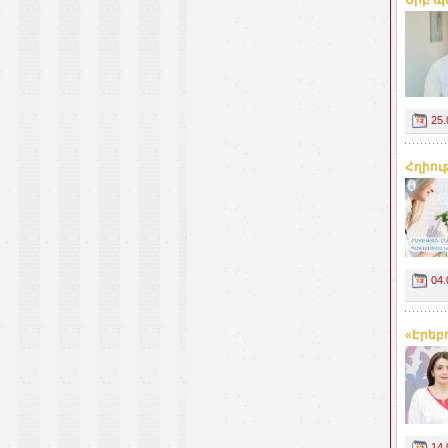
Երբ պե
25.
Հղիու
04.
«Էրեբո
14.