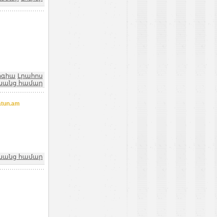
ոգիա
Լրահոս
նանց համար
tun.am
նանց համար