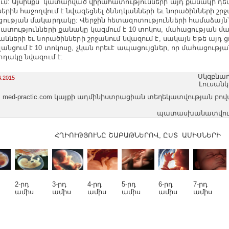
ւմ: Այսինքն՝ կատարված վիրահատությունների այդ քանակի դե
ներին հաջողվում է նվազեցնել ծննդկանների եւ նորածինների շր
ության մակարդակը: Վերջին հետազոտությունների համաձայն՝
ատությունների քանակը կազմում է 10 տոկոս, մահացության 
անների եւ նորածինների շրջանում նվազում է, սակայն եթե այդ 
անցում է 10 տոկոսը, չկան որեւէ ապացույցներ, որ մահացությա
դակը նվազում է:
Սկզբնաղ
4.2015
Լուսան
med-practic.com կայքի ադմինիստրացիան տեղեկատվության բո
պատասխանատվությո
ՀՂԻՈՒԹՅՈՒՆԸ ՇԱԲԱԹՆԵՐՈՎ, ԸՍՏ ԱՄԻՍՆԵՐԻ
2-րդ
3-րդ
4-րդ
5-րդ
6-րդ
7-րդ
ամիս
ամիս
ամիս
ամիս
ամիս
ամիս