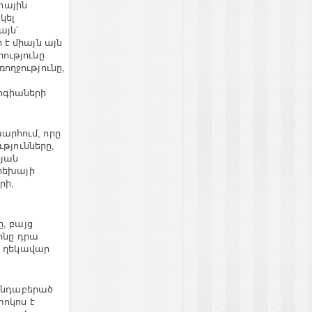
հային
կել
այն՝
 է միայն այն
ությունը
ողջությունը,
ոգիաների
արհում, որը
թյունները,
թյան
երեխայի
րի,
, բայց
ինը դրա
ի ղեկավար
ծննդաբերած
տոկոս է