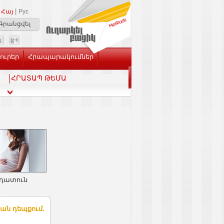
|
Հայ
Рус
Գրանցվել
Լուրեր
Հրապարակումներ
ՀՐԱՏԱՊ ԹԵՄԱ
նդատուն
ան դեպքում.