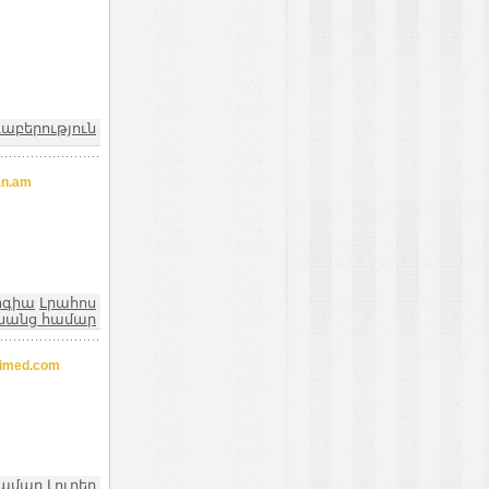
դաբերություն
n.am
ոգիա
Լրահոս
նանց համար
imed.com
համար
Լուրեր