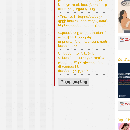
խորհրդի նիստը նվիրված էր
Առողջության համընդհանուր
ապահովագրությանը
«Բուժում է Վարդանանցը»
գրքի եռահատոր ժողովածուն
ներկայացվեց հանրությանը
«Սլավմեդ»-ը Հայաստանում
առաջինն է ներդրել
22.
ռոբոտային վիրաբուժության
համակարգ
Նոյեմբերի 1-ին և 2-ին,
«Ընտանեկան բժշկություն»
ՀՀ ԱՆ
թեմայով 12-րդ գիտաժողով՝
միջազգային
մասնակցությամբ։
Բոլոր լուրերը
22.
Տղա՞ է