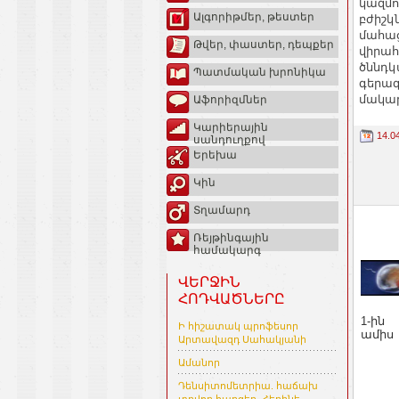
կազմո
Ալգորիթմեր, թեստեր
բժիշկ
մահաց
Թվեր, փաստեր, դեպքեր
վիրահ
ծննդկ
Պատմական խրոնիկա
գերազ
մակար
Աֆորիզմներ
Կարիերային
14.0
սանդուղքով
Երեխա
Կին
Տղամարդ
Ռեյթինգային
համակարգ
ՎԵՐՋԻՆ
ՀՈԴՎԱԾՆԵՐԸ
1-ին
Ի հիշատակ պրոֆեսոր
ամիս
Արտավազդ Սահակյանի
Ամանոր
Դենսիտոմետրիա. հաճախ