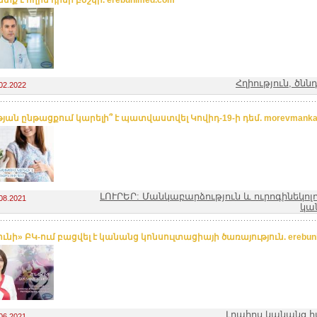
տք է հղին դիմի բժշկի. erebunimed.com
Հղիություն, ծնն
02.2022
թյան ընթացքում կարելի՞ է պատվաստվել Կովիդ-19-ի դեմ. morevmanka
ԼՈՒՐԵՐ: Մանկաբարձություն և ուրոգինեկոլ
08.2021
կա
ւնի» ԲԿ-ում բացվել է կանանց կոնսուլտացիայի ծառայություն. erebun
Լրահոս կանանց 
06.2021