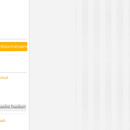
րում
նանց համար
ման