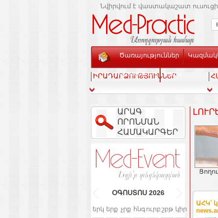
Նվիրվում է վաստակաշատ ուսուցի
Ծառայություններ
Կազմակե
Տեսասրահ
Կապ
ԻՐԱԴԱՐՁՈՒԹՅՈՒՆՆԵՐ
Հ
ԱՐԱԳ
ԼՈՒՐ
ՈՐՈՆՄԱՆ
ՀԱՄԱԿԱՐԳԵՐ
Ցողու
ՕԳՈՍՏՈՍ
2026
ԱՀԿ՝ 
երկ
երք
չրք
հնգ
ուրբ
շբթ
կիր
news.