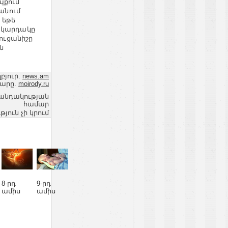
պքում
ջանում
 եթե
մակարդակը
ցուցանիշը
ն
բյուր.
news.am
կարը.
moirody.ru
վանդակության
համար
ւն չի կրում
8-րդ
9-րդ
ամիս
ամիս