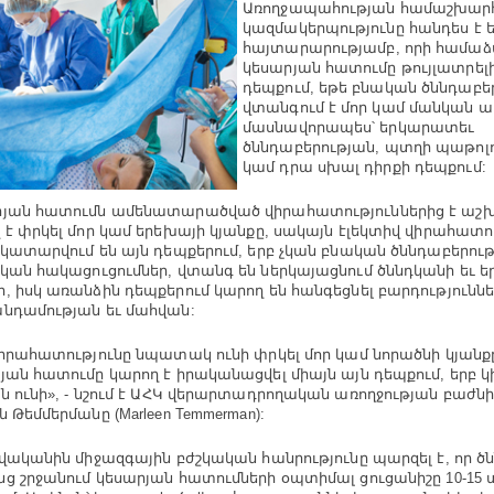
Առողջապահության համաշխար
կազմակերպությունը հանդես է ե
հայտարարությամբ, որի համաձ
կեսարյան հատումը թույլատրելի
դեպքում, եթե բնական ծննդաբեր
վտանգում է մոր կամ մանկան առ
մասնավորապես՝ երկարատեւ
ծննդաբերության, պտղի պաթոլ
կամ դրա սխալ դիրքի դեպքում:
յան հատումն ամենատարածված վիրահատություններից է աշխ
 է փրկել մոր կամ երեխայի կյանքը, սակայն էլեկտիվ վիրահատու
 կատարվում են այն դեպքերում, երբ չկան բնական ծննդաբերու
կան հակացուցումներ, վտանգ են ներկայացնում ծննդկանի եւ 
, իսկ առանձին դեպքերում կարող են հանգեցնել բարդություննե
նդամության եւ մահվան:
վիրահատությունը նպատակ ունի փրկել մոր կամ նորածնի կյանքը
յան հատումը կարող է իրականացվել միայն այն դեպքում, երբ կ
ն ունի», - նշում է ԱՀԿ վերարտադրողական առողջության բաժն
 Թեմմերմանը (Marleen Temmerman):
թվականին միջազգային բժշկական հանրությունը պարզել է, որ 
ց շրջանում կեսարյան հատումների օպտիմալ ցուցանիշը 10-15 