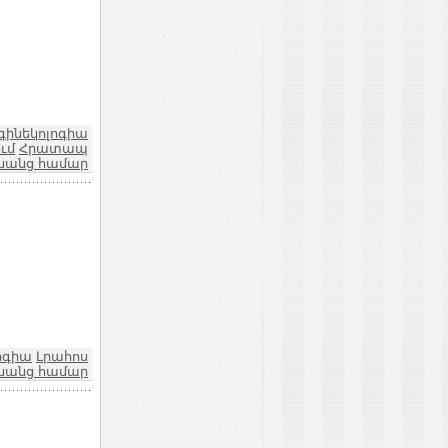
գինեկոլոգիա
ւմ
Հրատապ
նանց համար
ոգիա
Լրահոս
նանց համար