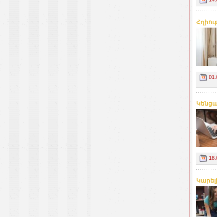
Հղիու
01.
Կենցա
18.
Կարելի