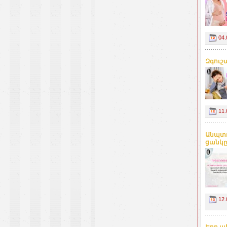
04.
Զգուշ
11.
Անպտղ
ցանկը 
12.