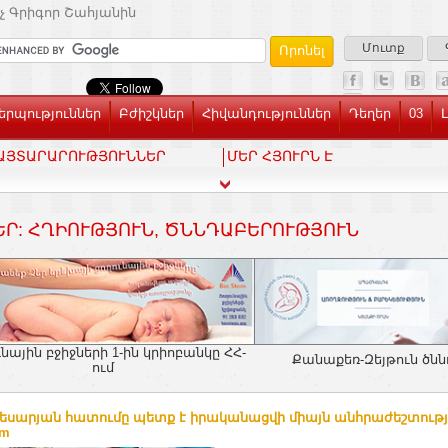
չ Գրիգոր Շահյանին
Մուտք
րպություններ
Բժիշկներ
Հիվանդություններ
Դեղեր
03
ԱՅՏԱՐԱՐՈՒԹՅՈՒՆՆԵՐ
ՄԵՐ ՀՅՈՒՐՆ Է
ԵՐ: ՀՂԻՈՒԹՅՈՒՆ, ԾՆՆԴԱԲԵՐՈՒԹՅՈՒՆ
նային բջիջների 1-ին կրիոբանկը ՀՀ-
Քանաքեռ-Զեյթուն ծն
ում
կեսարյան հատումը պետք է իրականացվի միայն անհրաժեշտությ
am