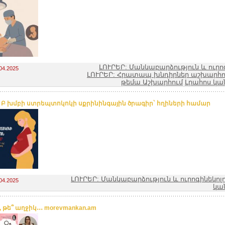
ԼՈՒՐԵՐ: Մանկաբարձություն և ուրո
04.2025
ԼՈՒՐԵՐ: Հրատապ խնդիրներ աշխարհո
թեմա Աշխարհում
Լրահոս կա
. Բ խմբի ստրեպտոկոկի սքրինինգային ծրագիր` հղիների համար
ԼՈՒՐԵՐ: Մանկաբարձություն և ուրոգինեկոլ
04.2025
կա
, թե՞ աղջիկ․․․ morevmankan.am