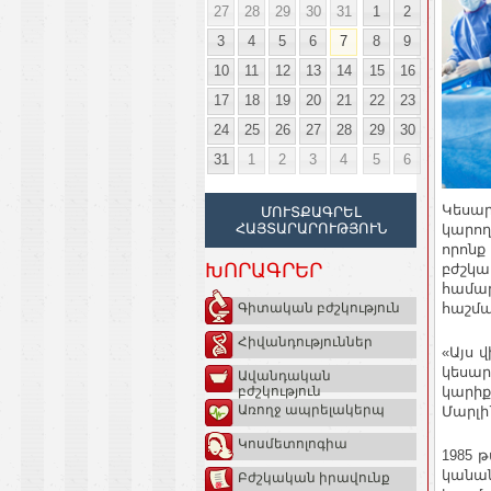
27
28
29
30
31
1
2
3
4
5
6
7
8
9
10
11
12
13
14
15
16
17
18
19
20
21
22
23
24
25
26
27
28
29
30
31
1
2
3
4
5
6
Կեսար
ՄՈՒՏՔԱԳՐԵԼ
ՀԱՅՏԱՐԱՐՈՒԹՅՈՒՆ
կարող
որոնք
ԽՈՐԱԳՐԵՐ
բժշկա
համար
հաշմա
Գիտական բժշկություն
Հիվանդություններ
«Այս 
կեսար
Ավանդական
կարիք
բժշկություն
Առողջ ապրելակերպ
Մարլին
Կոսմետոլոգիա
1985 
կանան
Բժշկական իրավունք