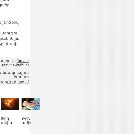
ցածր՝
լ կրծքով,
րացուցիչ
րակրելու
 երեխայի
աղբյուր.
1in.am
.
razvitie-krohi.ru
վանդակության
համար
ւն չի կրում
8-րդ
9-րդ
ամիս
ամիս