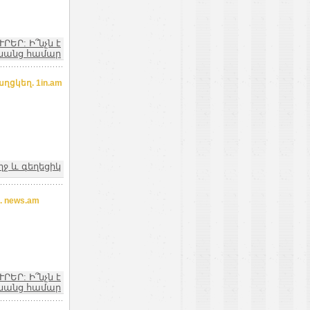
ՒՐԵՐ: Ի՞նչն է
նանց համար
ցկեղ. 1in.am
ղջ և գեղեցիկ
 news.am
ՒՐԵՐ: Ի՞նչն է
նանց համար