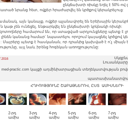
ընկճախտի ռիսկը եղել է 50%-ով 
ատած նրանց հետ, ովքեր հրաժարվել են կրծքով կերակրելուց:
մանակ, այն կանայք, ովքեր պլանավորել են երեխային կերակրե
ն կաթ չեն ունեցել, ենթարկվել են ընկճախտի կրկնակի ռիսկի:
ոտողները համարում են, որ ստացված արդյունքները պետք է լ
լինեն կանանց համար՝ նպաստելու որոշում կայացնել կրծքով կե
: Մայրերը պետք է հասկանան, որ դրանից կախված է ո՛չ միայն
ությունը, այլ նաև իրենց հոգեկան առողջությունը:
Սկզբն
7.2016
Լուսանկարը
med-practic.com կայքի ադմինիստրացիան տեղեկատվության բո
պատասխանատվությո
ՀՂԻՈՒԹՅՈՒՆԸ ՇԱԲԱԹՆԵՐՈՎ, ԸՍՏ ԱՄԻՍՆԵՐԻ
2-րդ
3-րդ
4-րդ
5-րդ
6-րդ
7-րդ
ամիս
ամիս
ամիս
ամիս
ամիս
ամիս