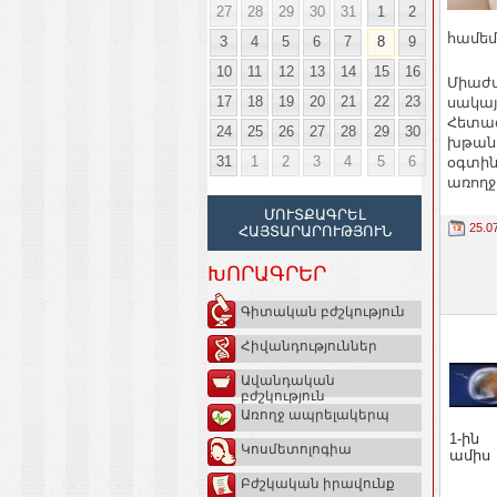
27
28
29
30
31
1
2
համեմ
3
4
5
6
7
8
9
10
11
12
13
14
15
16
Միաժա
17
18
19
20
21
22
23
սակայ
Հետազ
24
25
26
27
28
29
30
խթան 
31
1
2
3
4
5
6
օգտին
առողջ
ՄՈՒՏՔԱԳՐԵԼ
25.0
ՀԱՅՏԱՐԱՐՈՒԹՅՈՒՆ
ԽՈՐԱԳՐԵՐ
Գիտական բժշկություն
Հիվանդություններ
Ավանդական
բժշկություն
Առողջ ապրելակերպ
1-ին
Կոսմետոլոգիա
ամիս
Բժշկական իրավունք