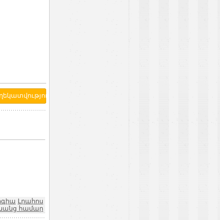
ոգիա
Լրահոս
նանց համար