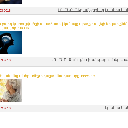
ԼՈՒՐԵՐ: Դեղամիջոցներ
Լրահոս կա
03.2016
ի բարդ կառուցվածքի պատճառով կանայք պետք է ավելի երկար քնեն
կաններ. 1in.am
ԼՈՒՐԵՐ: Քուն, քնի խանգարումներ
Լր
03.2016
ւ է կանանց անհրաժեշտ դաշտանադադարը. news.am
Լրահոս կա
02.2016