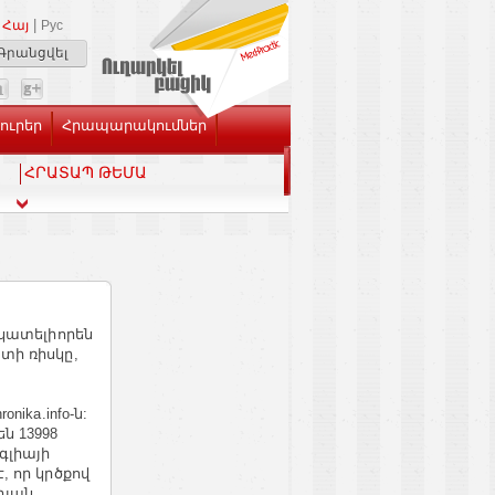
|
Հայ
Рус
Գրանցվել
Լուրեր
Հրապարակումներ
ՀՐԱՏԱՊ ԹԵՄԱ
նկատելիորեն
տի ռիսկը,
nika.info-ն:
ն 13998
գլիայի
, որ կրծքով
դյան