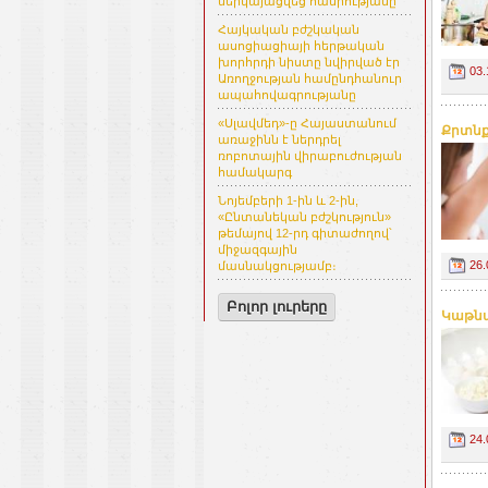
ներկայացվեց հանրությանը
Հայկական բժշկական
ասոցիացիայի հերթական
խորհրդի նիստը նվիրված էր
03.
Առողջության համընդհանուր
ապահովագրությանը
«Սլավմեդ»-ը Հայաստանում
Քրտնք
առաջինն է ներդրել
ռոբոտային վիրաբուժության
համակարգ
Նոյեմբերի 1-ին և 2-ին,
«Ընտանեկան բժշկություն»
թեմայով 12-րդ գիտաժողով՝
միջազգային
26.
մասնակցությամբ։
Բոլոր լուրերը
Կաթնա
24.