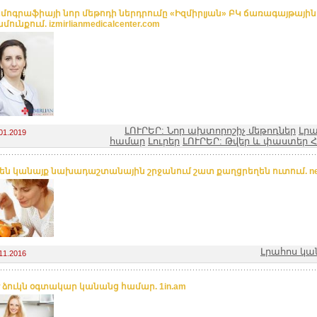
մոգրաֆիայի նոր մեթոդի ներդրումը «Իզմիրլյան» ԲԿ ճառագայթային
ունքում. izmirlianmedicalcenter.com
ԼՈՒՐԵՐ: Նոր ախտորոշիչ մեթոդներ
Լր
01.2019
համար
Լուրեր
ԼՈՒՐԵՐ: Թվեր և փաստեր
ւ են կանայք նախադաշտանային շրջանում շատ քաղցրեղեն ուտում. n
Լրահոս կա
11.2016
 է ձուկն օգտակար կանանց համար. 1in.am