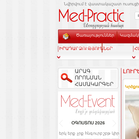
Նվիրվում է վաստակաշատ ուսուցի
Ծառայություններ
Կազմակե
Տեսասրահ
Կապ
ԻՐԱԴԱՐՁՈՒԹՅՈՒՆՆԵՐ
Հ
ԱՐԱԳ
ԼՈՒՐ
ՈՐՈՆՄԱՆ
ՀԱՄԱԿԱՐԳԵՐ
Կրծքո
ՕԳՈՍՏՈՍ
2026
երկ
երք
չրք
հնգ
ուրբ
շբթ
կիր