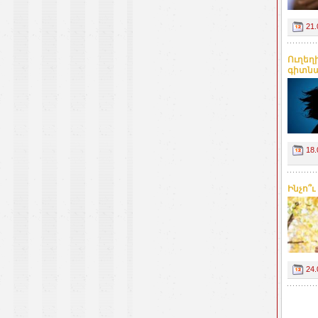
21.
Ուղեղ
գիտնա
18.
Ինչո՞
24.