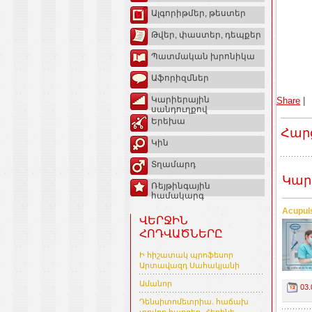
Ալգորիթմեր, թեստեր
Թվեր, փաստեր, դեպքեր
Պատմական խրոնիկա
Աֆորիզմներ
Կարիերային
Share
|
սանդուղքով
Երեխա
Հար
Կին
Տղամարդ
Կար
Ռեյթինգային
համակարգ
Acupul
ՎԵՐՋԻՆ
ՀՈԴՎԱԾՆԵՐԸ
Ի հիշատակ պրոֆեսոր
Արտավազդ Սահակյանի
Ամանոր
03.
Դենսիտոմետրիա. հաճախ