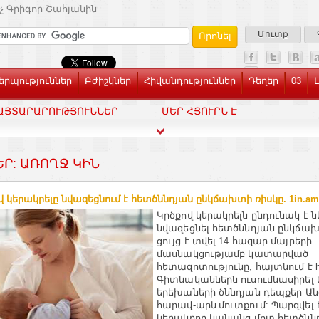
չ Գրիգոր Շահյանին
Մուտք
րպություններ
Բժիշկներ
Հիվանդություններ
Դեղեր
03
ԱՅՏԱՐԱՐՈՒԹՅՈՒՆՆԵՐ
ՄԵՐ ՀՅՈՒՐՆ Է
ԵՐ: ԱՌՈՂՋ ԿԻՆ
վ կերակրելը նվազեցնում է հետծննդյան ընկճախտի ռիսկը. 1in.am
Կրծքով կերակրելն ընդունակ է 
նվազեցնել հետծննդյան ընկճախ
ցույց է տվել 14 հազար մայրերի
մասնակցությամբ կատարված
հետազոտությունը, հայտնում է hro
Գիտնականներն ուսումնասիրել ե
երեխաների ծննդյան դեպքեր Ան
հարավ-արևմուտքում: Պարզվել է
կերակրող կանանց մոտ հետծնն