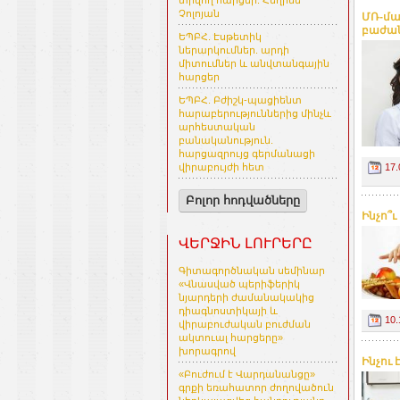
տրվող հարցեր. Հեղինե
Չոլոյան
ՄՌ-մա
բաժանմ
ԵՊԲՀ. Էսթետիկ
ներարկումներ. արդի
միտումներ և անվտանգային
հարցեր
ԵՊԲՀ. Բժիշկ-պացիենտ
հարաբերություններից մինչև
արհեստական
բանականություն.
հարցազրույց գերմանացի
17.
վիրաբույժի հետ
Բոլոր հոդվածները
Ինչո՞
ՎԵՐՋԻՆ ԼՈՒՐԵՐԸ
Գիտագործնական սեմինար
«Վնասված պերիֆերիկ
նյարդերի ժամանակակից
դիագնոստիկայի և
10.
վիրաբուժական բուժման
ակտուալ հարցերը»
խորագրով
Ինչու
«Բուժում է Վարդանանցը»
գրքի եռահատոր ժողովածուն