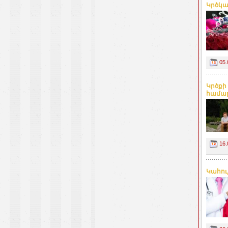
Կրծկալ
05.
Կրծքի
համար
16.
Կահու