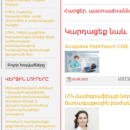
տրվող հարցեր. Հեղինե
Չոլոյան
Հարցեր, պատասխաններ
ԵՊԲՀ. Էսթետիկ
ներարկումներ. արդի
միտումներ և անվտանգային
հարցեր
Կարդացեք նաև
ԵՊԲՀ. Բժիշկ-պացիենտ
հարաբերություններից մինչև
արհեստական
Acupulse FemTouch CO2
բանականություն.
հարցազրույց գերմանացի
վիրաբույժի հետ
Բոլոր հոդվածները
ԼՈՒՐԵ
ՎԵՐՋԻՆ ԼՈՒՐԵՐԸ
03.08.2022
Գիտագործնական սեմինար
«Վնասված պերիֆերիկ
ՄՌ-մամոգրաֆիայի նոր 
նյարդերի ժամանակակից
դիագնոստիկայի և
ճառագայթային բաժանմու
վիրաբուժական բուժման
ակտուալ հարցերը»
խորագրով
«Բուժում է Վարդանանցը»
գրքի եռահատոր ժողովածուն