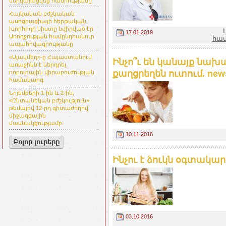
ներկայացվեց հանրությանը
Հայկական բժշկական
ասոցիացիայի հերթական
խորհրդի նիստը նվիրված էր
17.01.2019
Առողջության համընդհանուր
հա
ապահովագրությանը
«Սլավմեդ»-ը Հայաստանում
Ինչո՞ւ են կանայք նա
առաջինն է ներդրել
քաղցրեղեն ուտում. new
ռոբոտային վիրաբուժության
համակարգ
Նոյեմբերի 1-ին և 2-ին,
«Ընտանեկան բժշկություն»
թեմայով 12-րդ գիտաժողով՝
միջազգային
մասնակցությամբ։
10.11.2016
Բոլոր լուրերը
Ինչու է ձուկն օգտակար
03.10.2016