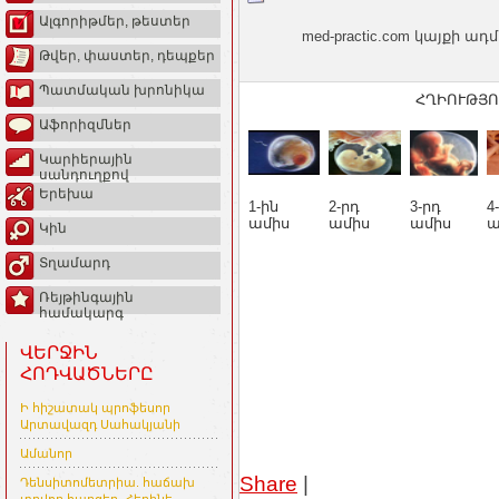
Ալգորիթմեր, թեստեր
med-practic.com կայքի
Թվեր, փաստեր, դեպքեր
Պատմական խրոնիկա
ՀՂԻՈՒԹՅՈ
Աֆորիզմներ
Կարիերային
սանդուղքով
Երեխա
1-ին
2-րդ
3-րդ
4
ամիս
ամիս
ամիս
ա
Կին
Տղամարդ
Ռեյթինգային
համակարգ
ՎԵՐՋԻՆ
ՀՈԴՎԱԾՆԵՐԸ
Ի հիշատակ պրոֆեսոր
Արտավազդ Սահակյանի
Ամանոր
Share
|
Դենսիտոմետրիա. հաճախ