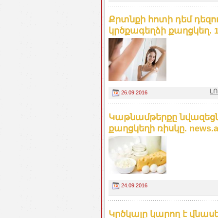
Քրտնքի հոտի դեմ դեզ
կրծքագեղձի քաղցկեղ. 1
Լ
26.09.2016
Կաթնամթերքը նվազեցն
քաղցկեղի ռիսկը. news.
24.09.2016
Կրծկալը կարող է վնասել