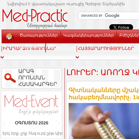
Նվիրվում է վաստակաշատ ուսուցիչ Գրիգոր Շահյանին
Ծառայություններ
Կազմակերպություններ
Բժիշկնե
Տեսասրահ
Կապ
ԻՐԱԴԱՐՁՈՒԹՅՈՒՆՆԵՐ
ՀԱՅՏԱՐԱՐՈՒԹՅՈՒՆՆԵՐ
ԱՐԱԳ
ԼՈՒՐԵՐ: ԱՌՈՂՋ Կ
ՈՐՈՆՄԱՆ
ՀԱՄԱԿԱՐԳԵՐ
Գիտնականները մշակու
հակաբեղմնավորիչ. 1i
ՕԳՈՍՏՈՍ
2026
երկ
երք
չրք
հնգ
ուրբ
շբթ
կիր