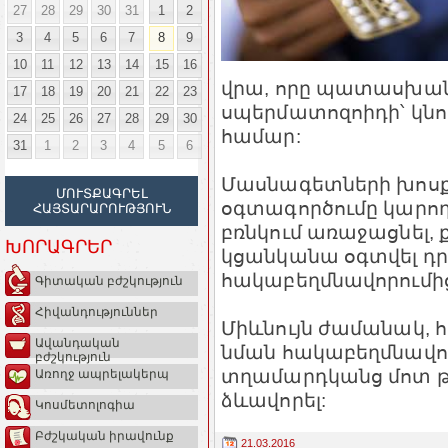
27
28
29
30
31
1
2
3
4
5
6
7
8
9
10
11
12
13
14
15
16
վրա, որը պատասխան
17
18
19
20
21
22
23
սպերմատոզոիդի՝ կնոջ
24
25
26
27
28
29
30
համար:
31
1
2
3
4
5
6
Մասնագետների խոսք
ՄՈՒՏՔԱԳՐԵԼ
օգտագործումը կարող
ՀԱՅՏԱՐԱՐՈՒԹՅՈՒՆ
բռնկում առաջացնել, 
ԽՈՐԱԳՐԵՐ
կցանկանա օգտվել դր
հակաբեղմնավորումի
Գիտական բժշկություն
Հիվանդություններ
Միևնույն ժամանակ, հ
Ավանդական
նման հակաբեղմնավոր
բժշկություն
տղամարդկանց մոտ թ
Առողջ ապրելակերպ
ձևավորել:
Կոսմետոլոգիա
Բժշկական իրավունք
21.03.2016