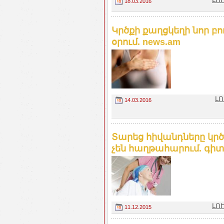
18.03.2016
Կրծքի քաղցկեղի նոր բ
օրում. news.am
ԼՈ
14.03.2016
Տարեց հիվանդները կր
չեն հաղթահարում. գիտ
ԼՈՒ
11.12.2015