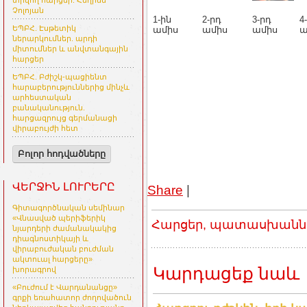
տրվող հարցեր. Հեղինե
Չոլոյան
1-ին
2-րդ
3-րդ
4
ԵՊԲՀ. Էսթետիկ
ամիս
ամիս
ամիս
ա
ներարկումներ. արդի
միտումներ և անվտանգային
հարցեր
ԵՊԲՀ. Բժիշկ-պացիենտ
հարաբերություններից մինչև
արհեստական
բանականություն.
հարցազրույց գերմանացի
վիրաբույժի հետ
Բոլոր հոդվածները
ՎԵՐՋԻՆ ԼՈՒՐԵՐԸ
Share
|
Գիտագործնական սեմինար
«Վնասված պերիֆերիկ
Հարցեր, պատասխաններ
նյարդերի ժամանակակից
դիագնոստիկայի և
վիրաբուժական բուժման
ակտուալ հարցերը»
Կարդացեք նաև
խորագրով
«Բուժում է Վարդանանցը»
գրքի եռահատոր ժողովածուն