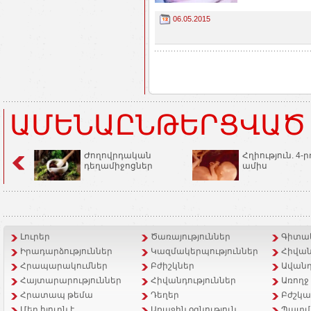
06.05.2015
ԱՄԵՆԱԸՆԹԵՐՑՎԱԾ
Ժողովրդական
Հղիություն. 4-ր
դեղամիջոցներ
ամիս
Լուրեր
Ծառայություններ
Գիտակ
Իրադարձություններ
Կազմակերպություններ
Հիվան
Հրապարակումներ
Բժիշկներ
Ավանդ
Հայտարարություններ
Հիվանդություններ
Առողջ
Հրատապ թեմա
Դեղեր
Բժշկա
Մեր հյուրն է
Առաջին օգնություն
Պատմ