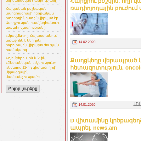
Հարցրու բժշկին. հղի կ
ներկայացվեց հանրությանը
ռադիոյոդային բուժում 
Հայկական բժշկական
ասոցիացիայի հերթական
խորհրդի նիստը նվիրված էր
Առողջության համընդհանուր
ապահովագրությանը
«Սլավմեդ»-ը Հայաստանում
առաջինն է ներդրել
14.02.2020
ռոբոտային վիրաբուժության
համակարգ
Նոյեմբերի 1-ին և 2-ին,
Քաղցկեղը վերապրած կ
«Ընտանեկան բժշկություն»
հետազոտություն. oncol
թեմայով 12-րդ գիտաժողով՝
միջազգային
մասնակցությամբ։
Բոլոր լուրերը
ԼՈՒ
14.01.2020
D վիտամինը կրծքագեղձ
ապրել. news.am