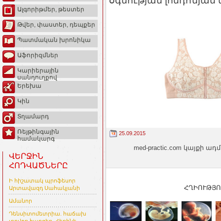
օգնության լոնդոնյան 
Ալգորիթմեր, թեստեր
Թվեր, փաստեր, դեպքեր
Պատմական խրոնիկա
Աֆորիզմներ
Կարիերային
սանդուղքով
Երեխա
Կին
Տղամարդ
Ռեյթինգային
25.09.2015
համակարգ
med-practic.com կայքի
ՎԵՐՋԻՆ
ՀՈԴՎԱԾՆԵՐԸ
Ի հիշատակ պրոֆեսոր
ՀՂԻՈՒԹՅՈ
Արտավազդ Սահակյանի
Ամանոր
Դենսիտոմետրիա. հաճախ