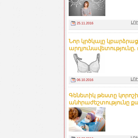
ԼՈ
25.11.2016
Նոր կրծկալը կբարձրա
արդյունավետությունը. 
ԼՈՒ
06.10.2016
Գենետիկ թեստը կորոշ
անհրաժեշտությունը քա
ԼՈՒ