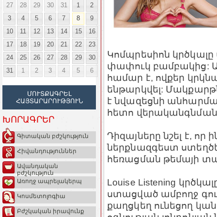
27
28
29
30
31
1
2
3
4
5
6
7
8
9
10
11
12
13
14
15
16
17
18
19
20
21
22
23
Կոմպրեսիոն կրծկալ
24
25
26
27
28
29
30
փափուկ բամբակից: 
31
1
2
3
4
5
6
համար է, ովքեր կրկ
ենթարկվել: Մակքարթ
ՄՈՒՏՔԱԳՐԵԼ
է նվազեցնի անհարմար
ՀԱՅՏԱՐԱՐՈՒԹՅՈՒՆ
հետո վերականգնման 
ԽՈՐԱԳՐԵՐ
Դիզայները նշել է, որ
Գիտական բժշկություն
ներքնազգեստ ստեղծե
Հիվանդություններ
հեռացման թեմայի տաբ
Ավանդական
բժշկություն
Louise Listening կրծ
Առողջ ապրելակերպ
ստացված ամբողջ գո
Կոսմետոլոգիա
քաղցկեղ ունեցող կա
Բժշկական իրավունք