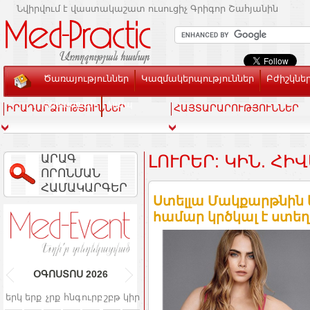
Նվիրվում է վաստակաշատ ուսուցիչ Գրիգոր Շահյանին
Ծառայություններ
Կազմակերպություններ
Բժիշկնե
Տեսասրահ
Կապ
ԻՐԱԴԱՐՁՈՒԹՅՈՒՆՆԵՐ
ՀԱՅՏԱՐԱՐՈՒԹՅՈՒՆՆԵՐ
ԱՐԱԳ
ԼՈՒՐԵՐ: ԿԻՆ. Հ
ՈՐՈՆՄԱՆ
ՀԱՄԱԿԱՐԳԵՐ
Ստելլա Մակքարթնին 
համար կրծկալ է ստեղծ
ՕԳՈՍՏՈՍ
2026
երկ
երք
չրք
հնգ
ուրբ
շբթ
կիր