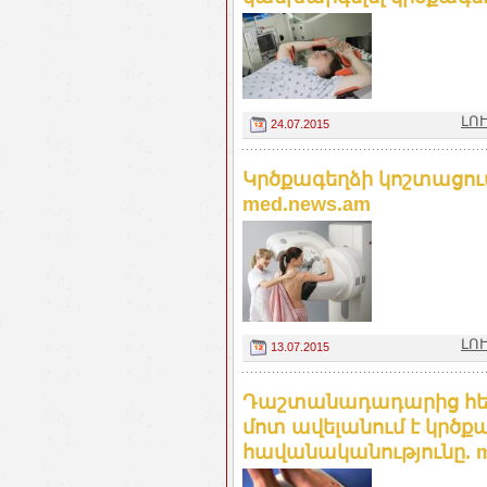
ԼՈՒ
24.07.2015
Կրծքագեղձի կոշտացու
med.news.am
ԼՈՒ
13.07.2015
Դաշտանադադարից հետ
մոտ ավելանում է կրծք
հավանականությունը. m