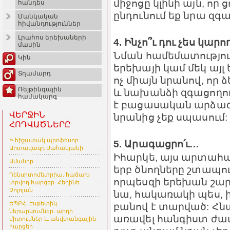
միջոցը կլինի այն, որ
հանդես
ընդունում եք նրա զգա
Մանկական
հիվանդություններ
Լրահոս երեխաների
4. Ինչո՞ւ դու չես կար
մասին
Նման համեմատություն
Կին
երեխայի կամ մեկ այ
Տղամարդ
ոչ միայն նրանով, որ 
Ռեյթինգային
և նախանձի զգացողու
համակարգ
է բացասական արձագան
ՎԵՐՋԻՆ
նրանից չեք սպասում:
ՀՈԴՎԱԾՆԵՐԸ
Ի հիշատակ պրոֆեսոր
5. Արագացրո՛ւ…
Արտավազդ Սահակյանի
Իհարկե, այս արտահայ
Ամանոր
երբ ծնողները շտապու
Դենսիտոմետրիա. հաճախ
որպեսզի երեխան շար
տրվող հարցեր. Հեղինե
Չոլոյան
նա, հակառակի պես, ի
ԵՊԲՀ. Էսթետիկ
բանով է տարված: Հն
ներարկումներ. արդի
առավել հանգիստ ժամ
միտումներ և անվտանգային
հարցեր