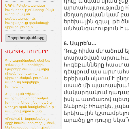
դուք անգամ նրան չեք 
ԵՊԲՀ. Բժիշկ-պացիենտ
արտահայտությունը հն
հարաբերություններից մինչև
մեղադրական կամ բա
արհեստական
բանականություն.
երեխային զգալ, թե ծն
հարցազրույց գերմանացի
անհանգստություն է 
վիրաբույժի հետ
Բոլոր հոդվածները
6. Ապրե՛ս…
Դուք հիմա մտածում եք
ՎԵՐՋԻՆ ԼՈՒՐԵՐԸ
տարածված արտահայտ
Գիտագործնական սեմինար
հոգեբանները հաստատ
«Վնասված պերիֆերիկ
նյարդերի ժամանակակից
դեպքում այս արտահայ
դիագնոստիկայի և
Երեխան սկսում է ընդ
վիրաբուժական բուժման
ակտուալ հարցերը»
ասած մի պատասխան
խորագրով
մակարդակում դադարու
Հայկական բժշկական
իսկ պատճառով պետք 
ասոցիացիայի հերթական
խորհրդի նիստը նվիրված էր
ձևերով: Իհարկե, չպե
Առողջության համընդհանուր
ապահովագրությանը
երեխային կշտամբելու
արածը քո դուրը եկա՞
«Բուժում է Վարդանանցը»
գրքի եռահատոր ժողովածուն
ներկայացվեց հանրությանը