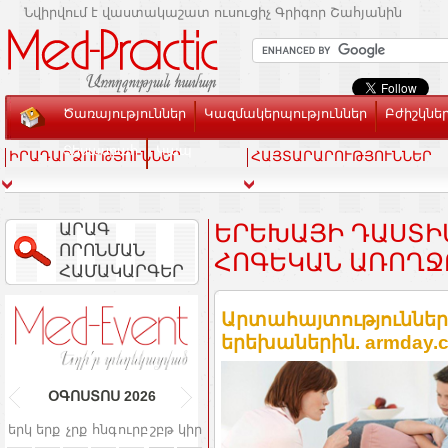
Նվիրվում է վաստակաշատ ուսուցիչ Գրիգոր Շահյանին
Ծառայություններ
Կազմակերպություններ
Բժիշկնե
Տեսասրահ
Կապ
ԻՐԱԴԱՐՁՈՒԹՅՈՒՆՆԵՐ
ՀԱՅՏԱՐԱՐՈՒԹՅՈՒՆՆԵՐ
ԱՐԱԳ
ԵՐԵԽԱՅԻ ԴԱՍՏԻԱ
ՈՐՈՆՄԱՆ
ՈԳԵԿԱՆ ԱՌՈՂՋՈ
ՀԱՄԱԿԱՐԳԵՐ
Արտահայտություններ, 
երեխաներին. armday.
ՕԳՈՍՏՈՍ
2026
երկ
երք
չրք
հնգ
ուրբ
շբթ
կիր