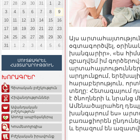
27
28
29
30
31
1
2
3
4
5
6
7
8
9
10
11
12
13
14
15
16
17
18
19
20
21
22
23
24
25
26
27
28
29
30
Այս արտահայտություն
օգտագործվել, օրինակ,
31
1
2
3
4
5
6
խանգարիր», «ես հիմա
զբաղվեմ իմ գործերով» 
ՄՈՒՏՔԱԳՐԵԼ
ՀԱՅՏԱՐԱՐՈՒԹՅՈՒՆ
արտահայտութուննե
արդյունքում, երեխայ
ԽՈՐԱԳՐԵՐ
հարաբերություն, որտ
Գիտական բժշկություն
տեղը: Հետագայում 
է ծնողների և նրանց
Հիվանդություններ
Ամենածայրահեղ դեպքե
Ավանդական
բժշկություն
խանգարում ես» արտա
Առողջ ապրելակերպ
բառացիորեն ընդունել,
Կոսմետոլոգիա
և երազում են ազատվել
Բժշկական իրավունք