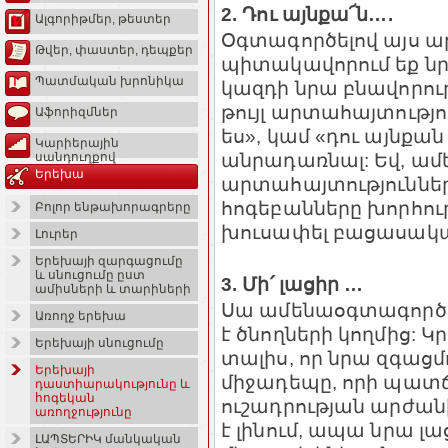
2. Դու այնքա՜ն….
Ալգորիթմեր, թեստեր
Օգտագործելով այս ա
Թվեր, փաստեր, դեպքեր
պիտակավորում եք նր
Պատմական խրոնիկա
կազդի նրա բնավորու
թույլ արտահայտությո
Աֆորիզմներ
ես», կամ «դու այնքան
Կարիերային
անրադառնալ: Եվ, ամ
սանդուղքով
Երեխա
արտահայտություննե
հոգեբանները խորհու
Բոլոր ենթախորագրերը
խուսափել բացասակ
Լուրեր
Երեխայի զարգացումը
և սնուցումը ըստ
3. Մի՛ լացիր …
ամիսների և տարիների
Սա ամենաօգտագործվ
Առողջ երեխա
է ծնողների կողմից: Կր
Երեխայի սնուցումը
տալիս, որ նրա զգացմ
Երեխայի
միջադեպը, որի պատճա
դաստիարակությունը և
հոգեկան
ուշադրության արժանի
առողջությունը
է լինում, ապա նրա լ
ԼԱՊՏԵՐԻԿ մանկական