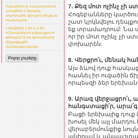
7. Քեզ մոտ ոչինչ չի 
«Սլավմեդ»-ը Հայաստանում
առաջինն է ներդրել
Հոգեբանները կարծու
ռոբոտային վիրաբուժության
համակարգ
շատ կրկնվելու դեպքո
եք տրամադրում: Նա 
Նոյեմբերի 1-ին և 2-ին,
«Ընտանեկան բժշկություն»
որ իր մոտ ոչինչ չի ստ
թեմայով 12-րդ գիտաժողով՝
միջազգային
փոխարեն:
մասնակցությամբ։
Բոլոր լուրերը
8. Վերցրո՛ւ, մենակ 
Այս ձևով դուք հասկաց
հասնել իր ուզածին ճիչ
որպեսզի ձեր երեխան 
9. Արագ վերջացրո՛ւ, 
հանգստացի՛ր, արա՛գ
Բացի երեխայից դուք ձ
խոսել մեկ այլ մարդու
վերաբերմունքից նույն
անիրավ և անպաշտպ