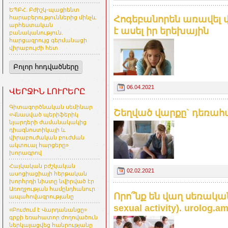
ԵՊԲՀ. Բժիշկ-պացիենտ
Հոգեբանորեն առավել վ
հարաբերություններից մինչև
արհեստական
է ասել իր երեխային
բանականություն.
հարցազրույց գերմանացի
վիրաբույժի հետ
Բոլոր հոդվածները
06.04.2021
ՎԵՐՋԻՆ ԼՈՒՐԵՐԸ
Գիտագործնական սեմինար
Շեղված վարքը` դեռահ
«Վնասված պերիֆերիկ
նյարդերի ժամանակակից
դիագնոստիկայի և
վիրաբուժական բուժման
ակտուալ հարցերը»
խորագրով
Հայկական բժշկական
02.02.2021
ասոցիացիայի հերթական
խորհրդի նիստը նվիրված էր
Առողջության համընդհանուր
Որո՞նք են վաղ սեռական 
ապահովագրությանը
sexual activity). urolog.a
«Բուժում է Վարդանանցը»
գրքի եռահատոր ժողովածուն
ներկայացվեց հանրությանը