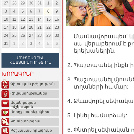
27
28
29
30
31
1
2
3
4
5
6
7
8
9
10
11
12
13
14
15
16
17
18
19
20
21
22
23
Մասնավորապես՝ կի
24
25
26
27
28
29
30
սա վերաբերում է քո
31
1
2
3
4
5
6
երեխաներին:
ՄՈՒՏՔԱԳՐԵԼ
ՀԱՅՏԱՐԱՐՈՒԹՅՈՒՆ
Պաշտպանել ինքն ի
ԽՈՐԱԳՐԵՐ
Պաշտպանել մյուսն
Գիտական բժշկություն
տղաների համար:
Հիվանդություններ
Ձևավորել սեփակա
Ավանդական
բժշկություն
Առողջ ապրելակերպ
Լինել համարձակ:
Կոսմետոլոգիա
Փնտրել սեփական ո
Բժշկական իրավունք