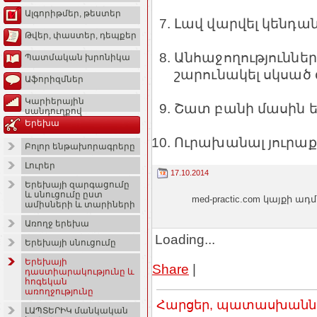
Ալգորիթմեր, թեստեր
Լավ վարվել կենդան
Թվեր, փաստեր, դեպքեր
Անհաջողություններ
Պատմական խրոնիկա
շարունակել սկսած 
Աֆորիզմներ
Կարիերային
Շատ բանի մասին ե
սանդուղքով
Երեխա
Ուրախանալ յուրաք
Բոլոր ենթախորագրերը
Լուրեր
17.10.2014
Երեխայի զարգացումը
և սնուցումը ըստ
med-practic.com կայքի
ամիսների և տարիների
Առողջ երեխա
Loading...
Երեխայի սնուցումը
Երեխայի
Share
|
դաստիարակությունը և
հոգեկան
առողջությունը
Հարցեր, պատասխաններ
ԼԱՊՏԵՐԻԿ մանկական