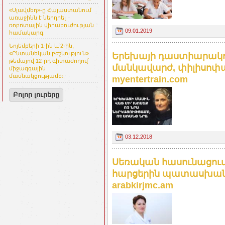
«Սլավմեդ»-ը Հայաստանում
առաջինն է ներդրել
ռոբոտային վիրաբուժության
09.01.2019
համակարգ
Նոյեմբերի 1-ին և 2-ին,
«Ընտանեկան բժշկություն»
Երեխայի դաստիարակու
թեմայով 12-րդ գիտաժողով՝
մանկավարժ, փիլիսոփ
միջազգային
մասնակցությամբ։
myentertrain.com
Բոլոր լուրերը
03.12.2018
Սեռական հասունացում
հարցերին պատասխանու
arabkirjmc.am