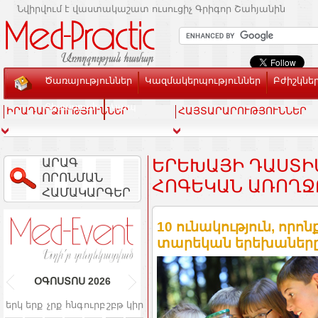
Նվիրվում է վաստակաշատ ուսուցիչ Գրիգոր Շահյանին
Ծառայություններ
Կազմակերպություններ
Բժիշկնե
Տեսասրահ
Կապ
ԻՐԱԴԱՐՁՈՒԹՅՈՒՆՆԵՐ
ՀԱՅՏԱՐԱՐՈՒԹՅՈՒՆՆԵՐ
ԱՐԱԳ
ԵՐԵԽԱՅԻ ԴԱՍՏԻԱ
ՈՐՈՆՄԱՆ
ՈԳԵԿԱՆ ԱՌՈՂՋՈ
ՀԱՄԱԿԱՐԳԵՐ
10 ունակություն, որոն
տարեկան երեխաները.
ՕԳՈՍՏՈՍ
2026
երկ
երք
չրք
հնգ
ուրբ
շբթ
կիր