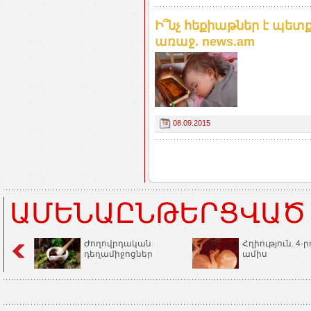
Ի՞նչ հեքիաթներ է պետ
առաջ. news.am
08.09.2015
ԱՄԵՆԱԸՆԹԵՐՑՎԱԾ
Ժողովրդական
Հղիություն. 4-ր
դեղամիջոցներ
ամիս