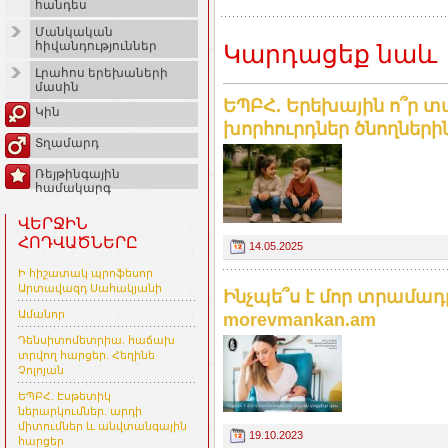
հանդես
Մանկական
հիվանդություններ
Կարդացեք նաև
Լրահոս երեխաների
մասին
ԵՊԲՀ. Երեխային ո՞ր տա
Կին
խորհուրդներ ծնողների
Տղամարդ
Ռեյթինգային
համակարգ
ՎԵՐՋԻՆ
ՀՈԴՎԱԾՆԵՐԸ
14.05.2025
Ի հիշատակ պրոֆեսոր
Արտավազդ Սահակյանի
Ինչպե՞ս է մոր տրամադ
Ամանոր
morevmankan.am
Դենսիտոմետրիա. հաճախ
տրվող հարցեր. Հեղինե
Չոլոյան
ԵՊԲՀ. Էսթետիկ
ներարկումներ. արդի
միտումներ և անվտանգային
19.10.2023
հարցեր