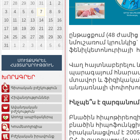
27
28
29
30
31
1
2
3
4
5
6
7
8
9
10
11
12
13
14
15
16
17
18
19
20
21
22
23
ընթացքում (48 ժամից
24
25
26
27
28
29
30
նմուշառում կրունկից
31
1
2
3
4
5
6
ֆենիլկետոնուրիայի
ՄՈՒՏՔԱԳՐԵԼ
Վաղ հայտնաբերելու և 
ՀԱՅՏԱՐԱՐՈՒԹՅՈՒՆ
պարագայում հնարավո
ԽՈՐԱԳՐԵՐ
մտավոր և ֆիզիկական
անդառնալի փոփոխութ
Գիտական բժշկություն
Հիվանդություններ
Ինչպե՞ս է զարգանու
Ավանդական
բժշկություն
Բնածին հիպոթիրեոզի
Առողջ ապրելակերպ
բնածին հիպոֆունկցիա
Կոսմետոլոգիա
իրականացվում է 200
Բժշկական իրավունք
ԲՀ- ի զարգացումը պ