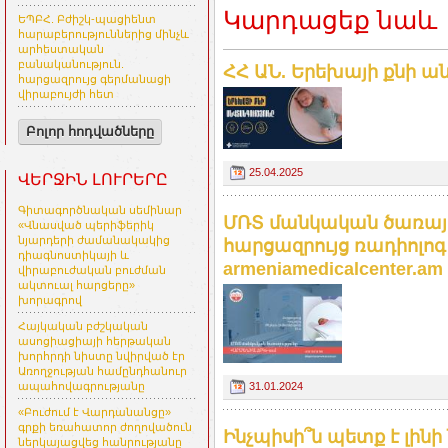
Կարդացեք նաև
ԵՊԲՀ. Բժիշկ-պացիենտ
հարաբերություններից մինչև
արհեստական
բանականություն.
ՀՀ ԱՆ. Երեխայի քնի ա
հարցազրույց գերմանացի
վիրաբույժի հետ
Բոլոր հոդվածները
25.04.2025
ՎԵՐՋԻՆ ԼՈՒՐԵՐԸ
Գիտագործնական սեմինար
ՄՌՏ մանկական ծառայու
«Վնասված պերիֆերիկ
նյարդերի ժամանակակից
հարցազրույց ռադիոլոգ
դիագնոստիկայի և
armeniamedicalcenter.am
վիրաբուժական բուժման
ակտուալ հարցերը»
խորագրով
Հայկական բժշկական
ասոցիացիայի հերթական
խորհրդի նիստը նվիրված էր
Առողջության համընդհանուր
31.01.2024
ապահովագրությանը
«Բուժում է Վարդանանցը»
գրքի եռահատոր ժողովածուն
Ինչպիսի՞ն պետք է լինի
ներկայացվեց հանրությանը