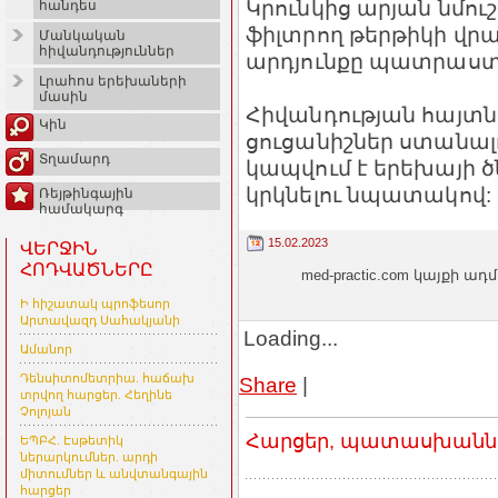
Կրունկից արյան նմու
հանդես
ֆիլտրող թերթիկի վրա
Մանկական
հիվանդություններ
արդյունքը պատրաստ 
Լրահոս երեխաների
մասին
Հիվանդության հայտ
Կին
ցուցանիշներ ստանալ
Տղամարդ
կապվում է երեխայի ծ
կրկնելու նպատակով:
Ռեյթինգային
համակարգ
15.02.2023
ՎԵՐՋԻՆ
ՀՈԴՎԱԾՆԵՐԸ
med-practic.com կայքի
Ի հիշատակ պրոֆեսոր
Արտավազդ Սահակյանի
Loading...
Ամանոր
Դենսիտոմետրիա. հաճախ
Share
|
տրվող հարցեր. Հեղինե
Չոլոյան
Հարցեր, պատասխաններ
ԵՊԲՀ. Էսթետիկ
ներարկումներ. արդի
միտումներ և անվտանգային
հարցեր