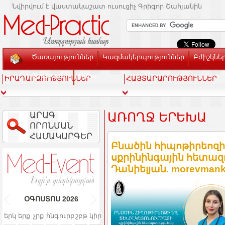
Նվիրվում է վաստակաշատ ուսուցիչ Գրիգոր Շահյանին
Ծառայություններ
Կազմակերպություններ
Բժիշկնե
Տեսասրահ
Կապ
ԻՐԱԴԱՐՁՈՒԹՅՈՒՆՆԵՐ
ՀԱՅՏԱՐԱՐՈՒԹՅՈՒՆՆԵՐ
ԱՐԱԳ
ԱՌՈՂՋ ԵՐԵԽԱ
ՈՐՈՆՄԱՆ
ՀԱՄԱԿԱՐԳԵՐ
Բնածին հիպոթիրեոզի
սքրինինգային հետազ
Դանիելյան. morevman
ՕԳՈՍՏՈՍ
2026
երկ
երք
չրք
հնգ
ուրբ
շբթ
կիր