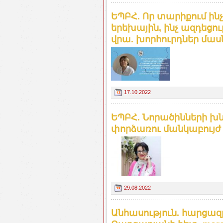
ԵՊԲՀ. Որ տարիքում ին
երեխային, ինչ ազդեցու
վրա. խորհուրդներ մա
17.10.2022
ԵՊԲՀ. Նորածինների խ
փորձառու մանկաբույժ 
29.08.2022
Անհասություն. հարցազ