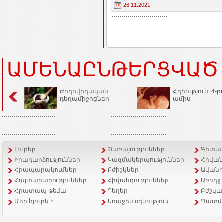
26.11.2021
ԱՄԵՆԱԸՆԹԵՐՑՎԱԾ
Ժողովրդական
Հղիություն. 4-ր
դեղամիջոցներ
ամիս
Լուրեր
Ծառայություններ
Գիտակ
Իրադարձություններ
Կազմակերպություններ
Հիվան
Հրապարակումներ
Բժիշկներ
Ավանդ
Հայտարարություններ
Հիվանդություններ
Առողջ
Հրատապ թեմա
Դեղեր
Բժշկա
Մեր հյուրն է
Առաջին օգնություն
Պատմ