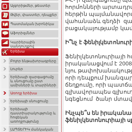
հորմոնների արտադրմ
Ալգորիթմեր, թեստեր
հերթին պայմանավորվ
Թվեր, փաստեր, դեպքեր
վահանաձև գեղձի զա
Պատմական խրոնիկա
բացակայությամբ կամ
Աֆորիզմներ
Ի՞նչ է ֆենիլկետոնու
Կարիերային
սանդուղքով
Երեխա
Ֆենիլկետոնուրիայի 
Բոլոր ենթախորագրերը
իրականացվում է 200
Լուրեր
նյու թափոխանակությ
որի դեպքում խանգար
Երեխայի զարգացումը
և սնուցումը ըստ
ճեղքումը, որի պատճա
ամիսների և տարիների
գլխավորապես գլխուղե
Առողջ երեխա
նգեցնում ծանր մտավ
Երեխայի սնուցումը
Երեխայի
Ինչպե՞ս են իրականա
դաստիարակությունը և
հոգեկան
ֆենիլկետոնուրիայի 
առողջությունը
ԼԱՊՏԵՐԻԿ մանկական