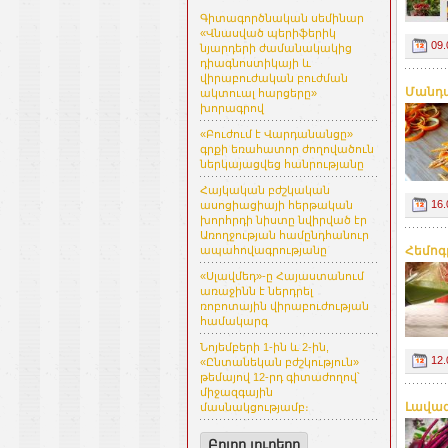
Գիտագործնական սեմինար
«Վնասված պերիֆերիկ
09.
նյարդերի ժամանակակից
դիագնոստիկայի և
վիրաբուժական բուժման
Մանդա
ակտուալ հարցերը»
խորագրով
«Բուժում է Վարդանանցը»
գրքի եռահատոր ժողովածուն
ներկայացվեց հանրությանը
Հայկական բժշկական
16.
ասոցիացիայի հերթական
խորհրդի նիստը նվիրված էր
Առողջության համընդհանուր
ապահովագրությանը
Հեմոգ
«Սլավմեդ»-ը Հայաստանում
առաջինն է ներդրել
ռոբոտային վիրաբուժության
համակարգ
Նոյեմբերի 1-ին և 2-ին,
12.
«Ընտանեկան բժշկություն»
թեմայով 12-րդ գիտաժողով՝
միջազգային
Լավագ
մասնակցությամբ։
Բոլոր լուրերը