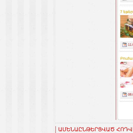
7 եթեր
11.
Բուժա
08.
ԱՄԵՆԱԸՆԹԵՐՑՎԱԾ ՀՈԴՎ