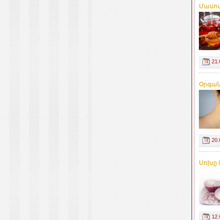
Մասու
21.
Օրգան
20.
Սոխը 
12.