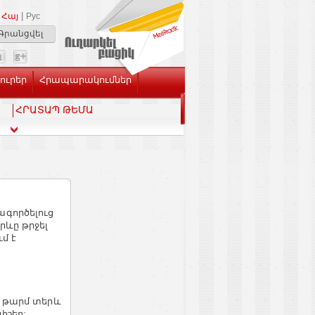
|
Հայ
Рус
Գրանցվել
Լուրեր
Հրապարակումներ
ՀՐԱՏԱՊ ԹԵՄԱ
գործելուց
րևը թրջել
ւմ է
 թարմ տերև
իշեր: