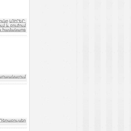
ունը
ԼՈՒՐԵՐ:
մ և բուժում
ն համակարգ
արպակալում
Դեղաբույսեր