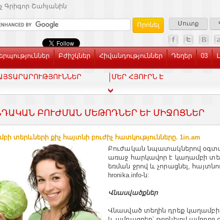
չ Գրիգոր Շահյանին
Մուտք
րպություններ
Բժիշկներ
Հիվանդություններ
Դեղեր
03
ԱՅՏԱՐԱՐՈՒԹՅՈՒՆՆԵՐ
ՄԵՐ ՀՅՈՒՐՆ Է
ԴԱԿԱՆ ԲՈՒԺՄԱՆ ՄԵԹՈԴՆԵՐ ԵՒ ՄԻՋՈՑՆԵՐ
բի տերևների քիչ հայտնի բուժիչ հատկությունները. 1in.am
Բուժական նպատակներով օգտա
առաջ հարկավոր է կաղամբի տե
եռման ջրով և չորացնել, հայտնո
hronika.info-ն:
Վնասվածքներ
Վնասված տեղին դրեք կաղամբի
և ամրացրեք` թողնելով ամբողջ գ