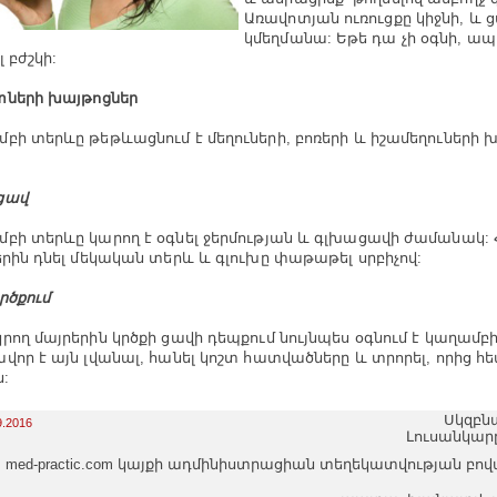
Առավոտյան ուռուցքը կիջնի, և 
կմեղմանա: Եթե դա չի օգնի, ա
լ բժշկի:
ների խայթոցներ
բի տերևը թեթևացնում է մեղուների, բոռերի և իշամեղուների 
ցավ
բի տերևը կարող է օգնել ջերմության և գլխացավի ժամանակ:
երին դնել մեկական տերև և գլուխը փաթաթել սրբիչով:
րծքում
րող մայրերին կրծքի ցավի դեպքում նույնպես օգնում է կաղամբ
վոր է այն լվանալ, հանել կոշտ հատվածները և տրորել, որից հե
ն:
Սկզբն
9.2016
Լուսանկար
med-practic.com կայքի ադմինիստրացիան տեղեկատվության բո