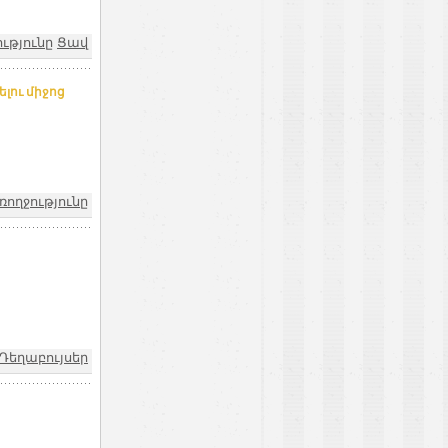
ւթյունը
Ցավ
լու միջոց
ռողջությունը
Դեղաբույսեր