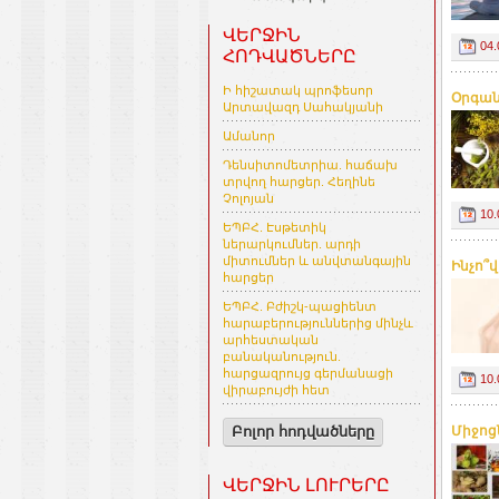
ՎԵՐՋԻՆ
04.
ՀՈԴՎԱԾՆԵՐԸ
Ի հիշատակ պրոֆեսոր
Օրգան
Արտավազդ Սահակյանի
Ամանոր
Դենսիտոմետրիա. հաճախ
տրվող հարցեր. Հեղինե
Չոլոյան
10.
ԵՊԲՀ. Էսթետիկ
ներարկումներ. արդի
միտումներ և անվտանգային
Ինչո՞
հարցեր
ԵՊԲՀ. Բժիշկ-պացիենտ
հարաբերություններից մինչև
արհեստական
բանականություն.
հարցազրույց գերմանացի
10.
վիրաբույժի հետ
Միջոց
Բոլոր հոդվածները
ՎԵՐՋԻՆ ԼՈՒՐԵՐԸ