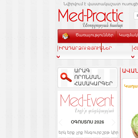
Նվիրվում է վաստակաշատ ուսուցի
Ծառայություններ
Կազմակե
Տեսասրահ
Կապ
ԻՐԱԴԱՐՁՈՒԹՅՈՒՆՆԵՐ
Հ
ԱՐԱԳ
ԱՎԱՆ
ՈՐՈՆՄԱՆ
ՀԱՄԱԿԱՐԳԵՐ
Կաղամ
ՕԳՈՍՏՈՍ
2026
երկ
երք
չրք
հնգ
ուրբ
շբթ
կիր