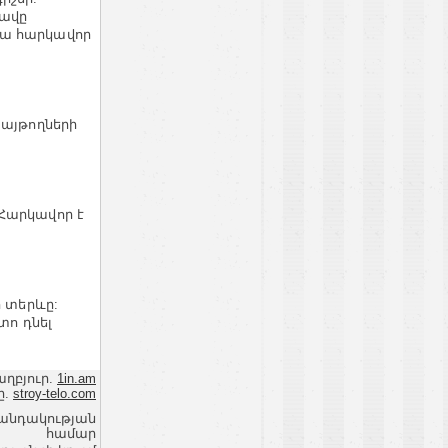
ցավը
պա հարկավոր
խայթողների
 Հարկավոր է
ի տերևը:
տո դնել
աղբյուր.
1in.am
ը.
stroy-telo.com
վանդակության
համար