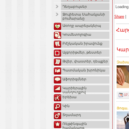
Loading.
Դեղաբույսեր
Ջուլիետա Սահակյանի
Share
|
բուժարանը
Առողջ ապրելակերպ
Հար
Կոսմետոլոգիա
Բժշկական իրավունք
Կար
Ալգորիթմեր, թեստեր
Թվեր, փաստեր, դեպքեր
Զախար
Պատմական խրոնիկա
Աֆորիզմներ
Կարիերային
սանդուղքով
17.
Երեխա
Կին
Յոգա.
Տղամարդ
Ռեյթինգային
համակարգ