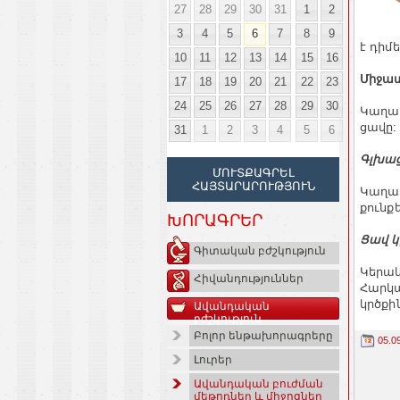
27
28
29
30
31
1
2
3
4
5
6
7
8
9
է դիմե
10
11
12
13
14
15
16
Միջատ
17
18
19
20
21
22
23
24
25
26
27
28
29
30
Կաղամ
ցավը:
31
1
2
3
4
5
6
Գլխա
ՄՈՒՏՔԱԳՐԵԼ
ՀԱՅՏԱՐԱՐՈՒԹՅՈՒՆ
Կաղամ
քունք
ԽՈՐԱԳՐԵՐ
Ցավ կ
Գիտական բժշկություն
Կերակ
Հիվանդություններ
Հարկա
կրծքի
Ավանդական
բժշկություն
Բոլոր ենթախորագրերը
05.0
Լուրեր
Ավանդական բուժման
մեթոդներ և միջոցներ