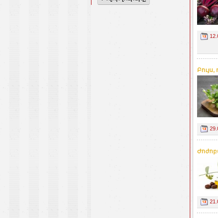
12.
Բույս
29.
Ժոժոբ
21.