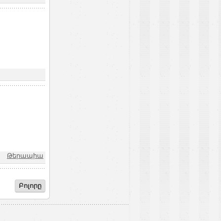
Թերապիա
Բոլորը