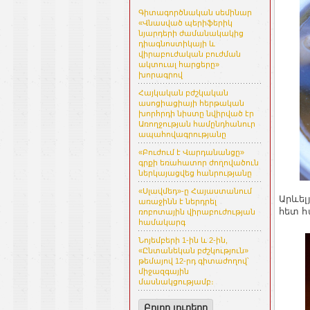
Գիտագործնական սեմինար
«Վնասված պերիֆերիկ
նյարդերի ժամանակակից
դիագնոստիկայի և
վիրաբուժական բուժման
ակտուալ հարցերը»
խորագրով
Հայկական բժշկական
ասոցիացիայի հերթական
խորհրդի նիստը նվիրված էր
Առողջության համընդհանուր
ապահովագրությանը
«Բուժում է Վարդանանցը»
գրքի եռահատոր ժողովածուն
ներկայացվեց հանրությանը
«Սլավմեդ»-ը Հայաստանում
Արևել
առաջինն է ներդրել
հետ հ
ռոբոտային վիրաբուժության
համակարգ
Նոյեմբերի 1-ին և 2-ին,
«Ընտանեկան բժշկություն»
թեմայով 12-րդ գիտաժողով՝
միջազգային
մասնակցությամբ։
Բոլոր լուրերը