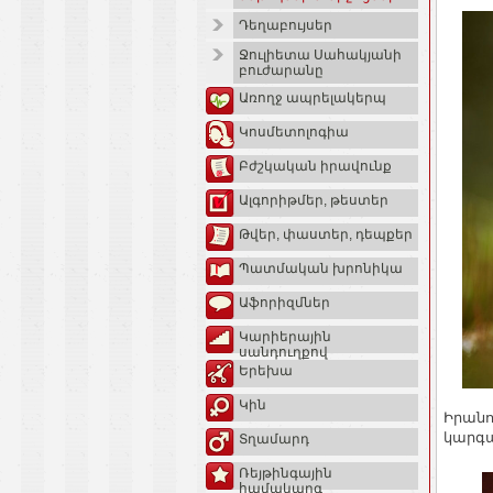
Դեղաբույսեր
Ջուլիետա Սահակյանի
բուժարանը
Առողջ ապրելակերպ
Կոսմետոլոգիա
Բժշկական իրավունք
Ալգորիթմեր, թեստեր
Թվեր, փաստեր, դեպքեր
Պատմական խրոնիկա
Աֆորիզմներ
Կարիերային
սանդուղքով
Երեխա
Կին
Իրանո
կարգա
Տղամարդ
Ռեյթինգային
համակարգ