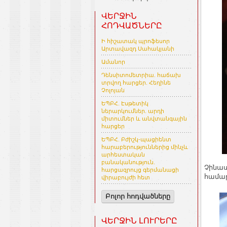
ՎԵՐՋԻՆ
ՀՈԴՎԱԾՆԵՐԸ
Ի հիշատակ պրոֆեսոր
Արտավազդ Սահակյանի
Ամանոր
Դենսիտոմետրիա. հաճախ
տրվող հարցեր. Հեղինե
Չոլոյան
ԵՊԲՀ. Էսթետիկ
ներարկումներ. արդի
միտումներ և անվտանգային
հարցեր
ԵՊԲՀ. Բժիշկ-պացիենտ
հարաբերություններից մինչև
արհեստական
բանականություն.
Չինաս
հարցազրույց գերմանացի
համար
վիրաբույժի հետ
Բոլոր հոդվածները
ՎԵՐՋԻՆ ԼՈՒՐԵՐԸ