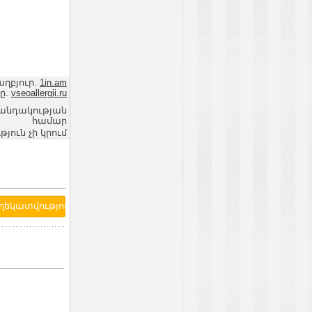
աղբյուր.
1in.am
ը.
vseoallergii.ru
վանդակության
համար
ւն չի կրում