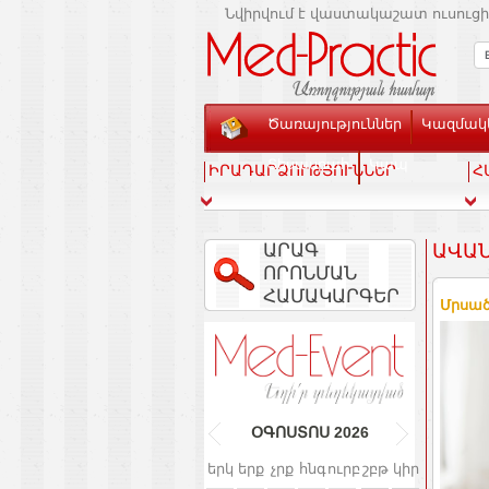
Նվիրվում է վաստակաշատ ուսուցի
Ծառայություններ
Կազմակե
Տեսասրահ
Կապ
ԻՐԱԴԱՐՁՈՒԹՅՈՒՆՆԵՐ
Հ
ԱՐԱԳ
ԱՎԱՆ
ՈՐՈՆՄԱՆ
ՀԱՄԱԿԱՐԳԵՐ
Մրսած
ՕԳՈՍՏՈՍ
2026
երկ
երք
չրք
հնգ
ուրբ
շբթ
կիր