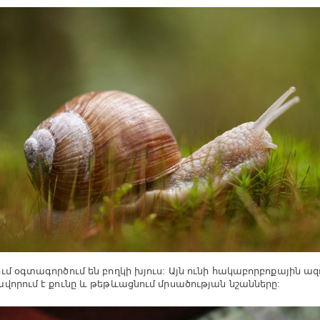
ւմ օգտագործում են բողկի խյուս: Այն ունի հակաբորբոքային ազ
վորում է քունը և թեթևացնում մրսածության նշանները: