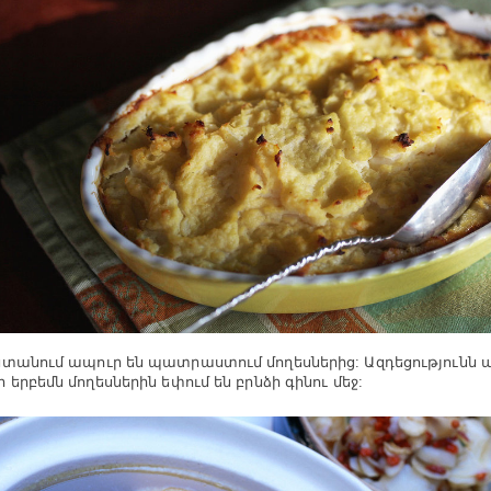
տանում ապուր են պատրաստում մողեսներից: Ազդեցությունն ա
 երբեմն մողեսներին եփում են բրնձի գինու մեջ: