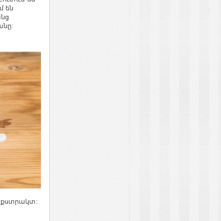
մ են
անց
անը:
էքստրակտ: