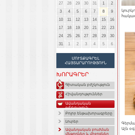
27
28
29
30
31
1
2
կուրկ
3
4
5
6
7
8
9
հակաօ
10
11
12
13
14
15
16
17
18
19
20
21
22
23
24
25
26
27
28
29
30
31
1
2
3
4
5
6
ՄՈՒՏՔԱԳՐԵԼ
ՀԱՅՏԱՐԱՐՈՒԹՅՈՒՆ
ԽՈՐԱԳՐԵՐ
Գիտական բժշկություն
Հիվանդություններ
Ավանդական
բժշկություն
Բոլոր ենթախորագրերը
Լուրեր
Գերմա
Այն օ
Ավանդական բուժման
մեթոդներ և միջոցներ