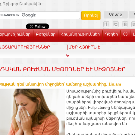
չ Գրիգոր Շահյանին
Մուտք
րպություններ
Բժիշկներ
Հիվանդություններ
Դեղեր
03
ԱՅՏԱՐԱՐՈՒԹՅՈՒՆՆԵՐ
ՄԵՐ ՀՅՈՒՐՆ Է
ԴԱԿԱՆ ԲՈՒԺՄԱՆ ՄԵԹՈԴՆԵՐ ԵՒ ՄԻՋՈՑՆԵՐ
ության դեմ անսովոր միջոցներ՝ ամբողջ աշխարհից. 1in.am
Մրսածությունից բուժվելու համ
դեղահաբերի փոխարեն նախընտ
տարիներով փորձված ժողովրդ
միջոցներ: Fullpicture-ը ներկայացն
աշխարհի տարբեր երկրներում 
բուժման այնպիսի մեթոդներ, որ
մեզ համար շատ անսովոր են:
Հնդկաստանում մրսածությունը բ