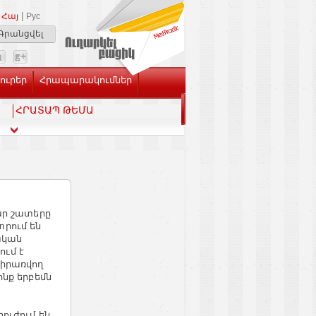
|
Հայ
Рус
Գրանցվել
Լուրեր
Հրապարակումներ
ՀՐԱՏԱՊ ԹԵՄԱ
ար շատերը
րում են
ական
ում է
կիրառվող
ոնք երբեմն
ուժում են