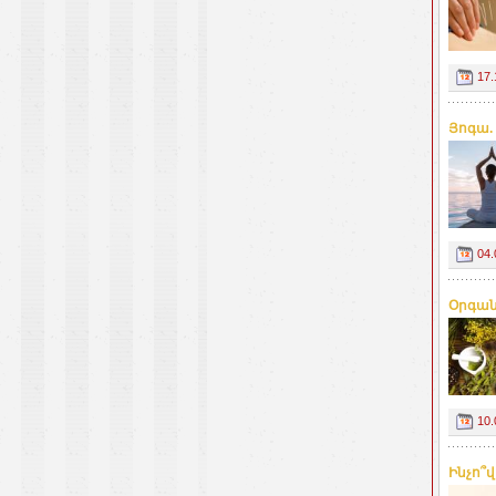
17.
Յոգա.
04.
Օրգան
10.
Ինչո՞