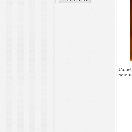
Մարոկ
օգտագ