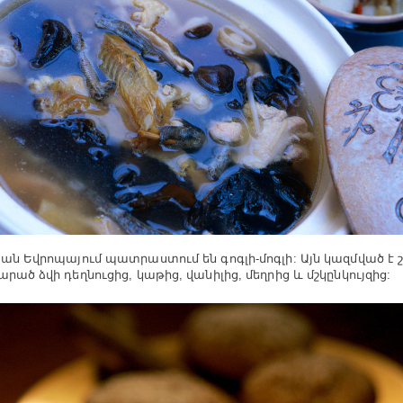
յան Եվրոպայում պատրաստում են գոգլի-մոգլի: Այն կազմված 
արած ձվի դեղնուցից, կաթից, վանիլից, մեղրից և մշկընկույզից: