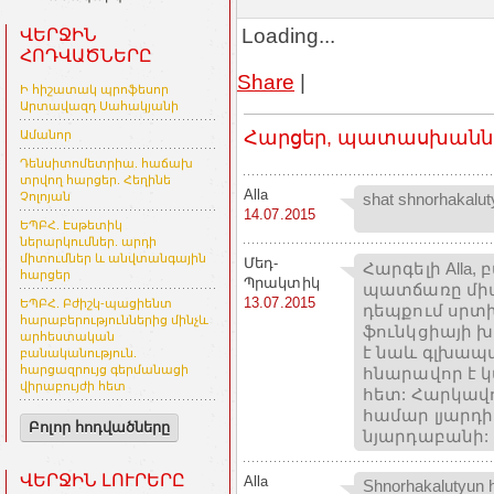
Loading...
ՎԵՐՋԻՆ
ՀՈԴՎԱԾՆԵՐԸ
Share
|
Ի հիշատակ պրոֆեսոր
Արտավազդ Սահակյանի
Հարցեր, պատասխաններ
Ամանոր
Դենսիտոմետրիա. հաճախ
տրվող հարցեր. Հեղինե
Alla
shat shnorhakalut
Չոլոյան
14.07.2015
ԵՊԲՀ. Էսթետիկ
ներարկումներ. արդի
միտումներ և անվտանգային
Մեդ-
Հարգելի Alla
հարցեր
Պրակտիկ
պատճառը միան
13.07.2015
ԵՊԲՀ. Բժիշկ-պացիենտ
դեպքում սրտխ
հարաբերություններից մինչև
ֆունկցիայի խ
արհեստական
է նաև գլխապտ
բանականություն.
հարցազրույց գերմանացի
հնարավոր է 
վիրաբույժի հետ
հետ: Հարկավո
համար լյարդ
Բոլոր հոդվածները
նյարդաբանի:
ՎԵՐՋԻՆ ԼՈՒՐԵՐԸ
Alla
Shnorhakalutyun 