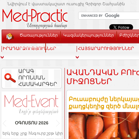
Նվիրվում է վաստակաշատ ուսուցիչ Գրիգոր Շահյանին
Ծառայություններ
Կազմակերպություններ
Բժիշկնե
Տեսասրահ
Կապ
ԻՐԱԴԱՐՁՈՒԹՅՈՒՆՆԵՐ
ՀԱՅՏԱՐԱՐՈՒԹՅՈՒՆՆԵՐ
ԱՐԱԳ
ԱՎԱՆԴԱԿԱՆ ԲՈՒԺ
ՈՐՈՆՄԱՆ
ԻՋՈՑՆԵՐ
ՀԱՄԱԿԱՐԳԵՐ
Բուսաբույժը ներկայաց
քաղցկեղից զերծ մնալ
ՕԳՈՍՏՈՍ
2026
երկ
երք
չրք
հնգ
ուրբ
շբթ
կիր