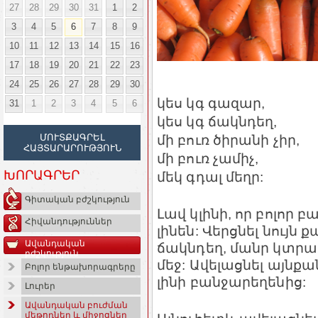
27
28
29
30
31
1
2
3
4
5
6
7
8
9
10
11
12
13
14
15
16
17
18
19
20
21
22
23
24
25
26
27
28
29
30
կես կգ գազար,
31
1
2
3
4
5
6
կես կգ ճակնդեղ,
մի բուռ ծիրանի չիր,
ՄՈՒՏՔԱԳՐԵԼ
ՀԱՅՏԱՐԱՐՈՒԹՅՈՒՆ
մի բուռ չամիչ,
ԽՈՐԱԳՐԵՐ
մեկ գդալ մեղր:
Գիտական բժշկություն
Լավ կլինի, որ բոլոր
Հիվանդություններ
լինեն: Վերցնել նույ
Ավանդական
ճակնդեղ, մանր կտրա
բժշկություն
մեջ: Ավելացնել այնքա
Բոլոր ենթախորագրերը
լինի բանջարեղենից:
Լուրեր
Ավանդական բուժման
մեթոդներ և միջոցներ