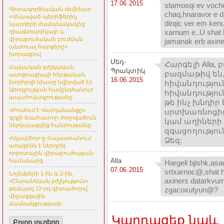
17.06.2015
stamosqi ev voche
Գիտագործնական սեմինար
chaq,hnaravor e d
«Վնասված պերիֆերիկ
dirqic ver em ken
նյարդերի ժամանակակից
xarnum e..U shat
դիագնոստիկայի և
վիրաբուժական բուժման
jamanak erb axine
ակտուալ հարցերը»
խորագրով
Մեդ-
Հարգելի Alla
Հայկական բժշկական
Պրակտիկ
բազմաթիվ են
ասոցիացիայի հերթական
16.06.2015
հիվանդությու
խորհրդի նիստը նվիրված էր
Առողջության համընդհանուր
հիվանդությու
ապահովագրությանը
թե ինչ խնդիր 
«Բուժում է Վարդանանցը»
սրտխառնոցից
գրքի եռահատոր ժողովածուն
կամ աղիների
ներկայացվեց հանրությանը
զգացողությու
«Սլավմեդ»-ը Հայաստանում
Ձեզ:
առաջինն է ներդրել
ռոբոտային վիրաբուժության
Alla
համակարգ
Hargeli bjishk,as
07.06.2015
srtxarnoc@,shat 
Նոյեմբերի 1-ին և 2-ին,
axiners datarkvum
«Ընտանեկան բժշկություն»
zgacoxutyun@?
թեմայով 12-րդ գիտաժողով՝
միջազգային
մասնակցությամբ։
Կարդացեք նաև
Բոլոր լուրերը