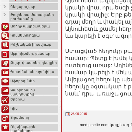
Այնուհետև ավելացնել
կրակի վրա, որպեսզի ջ
Դեղաբույսեր
կրակի վրայից: Երբ թե
Ջուլիետա Սահակյանի
բուժարանը
գդալ մեղր և փակել այն
Առողջ ապրելակերպ
Այնուհետև քամել հեղ
ևս կարելի է օգտագո
Կոսմետոլոգիա
Բժշկական իրավունք
Ստացված հեղուկը բա
Ալգորիթմեր, թեստեր
համար: Պետք է խմել 
Թվեր, փաստեր, դեպքեր
ուտելուց առաջ: Աղին
համար կարելի է մեկ 
Պատմական խրոնիկա
Ավելացող հեղուկը պե
Աֆորիզմներ
հեղուկը օգտակար է 
Կարիերային
նաև՝ դրա առաջացում
սանդուղքով
Երեխա
Կին
26.05.2015
Տղամարդ
med-practic.com կայքի
Ռեյթինգային
համակարգ