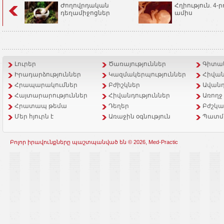
Ժողովրդական
Հղիություն. 4-ր
դեղամիջոցներ
ամիս
Լուրեր
Ծառայություններ
Գիտակ
Իրադարձություններ
Կազմակերպություններ
Հիվան
Հրապարակումներ
Բժիշկներ
Ավանդ
Հայտարարություններ
Հիվանդություններ
Առողջ
Հրատապ թեմա
Դեղեր
Բժշկա
Մեր հյուրն է
Առաջին օգնություն
Պատմ
Բոլոր իրավունքները պաշտպանված են © 2026, Med-Practic