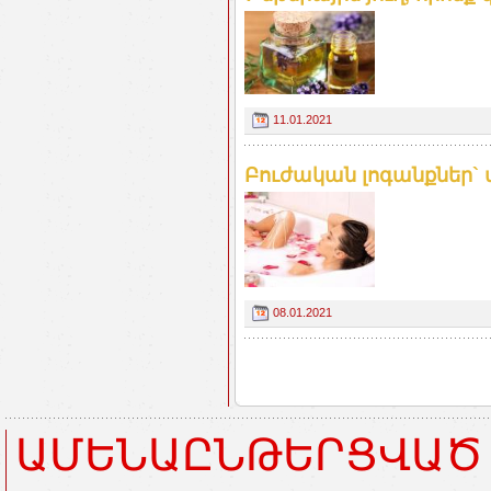
11.01.2021
Բուժական լոգանքներ`
08.01.2021
ԱՄԵՆԱԸՆԹԵՐՑՎԱԾ