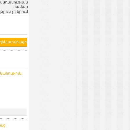
վանդակության
համար
ւն չի կրում
անություն.
ւյց