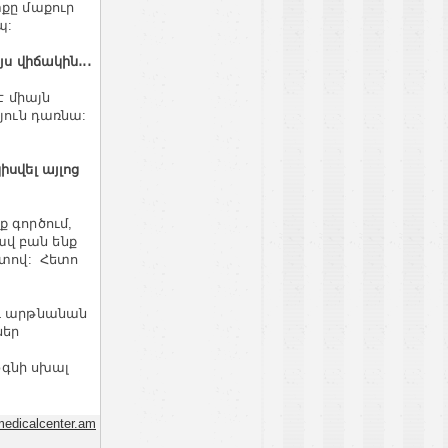
տքը մաքուր
պ:
ս վիճակին․․․
է միայն
յուն դառնա:
սվել այլոց
 գործում,
լավ բան ենք
շտով: Հետո
ու արթնանան
ներ
օգնի սխալ
edicalcenter.am