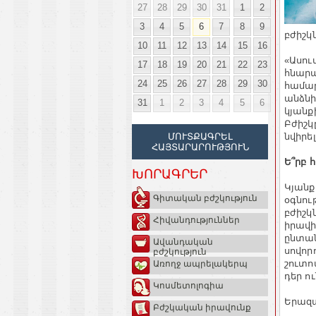
27
28
29
30
31
1
2
3
4
5
6
7
8
9
բժիշկ
10
11
12
13
14
15
16
«Ասու
17
18
19
20
21
22
23
հնարա
24
25
26
27
28
29
30
համար
անձնի
31
1
2
3
4
5
6
կյանք
Բժիշկ
նվիրե
ՄՈՒՏՔԱԳՐԵԼ
ՀԱՅՏԱՐԱՐՈՒԹՅՈՒՆ
Ե՞րբ 
ԽՈՐԱԳՐԵՐ
Կյանք
Գիտական բժշկություն
օգնու
բժիշկ
Հիվանդություններ
իրավի
ընտան
Ավանդական
սովոր
բժշկություն
շուտո
Առողջ ապրելակերպ
դեր ո
Կոսմետոլոգիա
Երազա
Բժշկական իրավունք