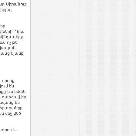
վար
Սիրանուշ
իրյալ
բեք
տների: Դրա
ինչև վերջ
ևս ոչ թե
Ավագյան
րանց կյանք
, որոնք
ում են
իքը ևս նման
ը դարձավ իր
ազանց են
դ երազանքը
ն մեջ մեծ
դրում․․․