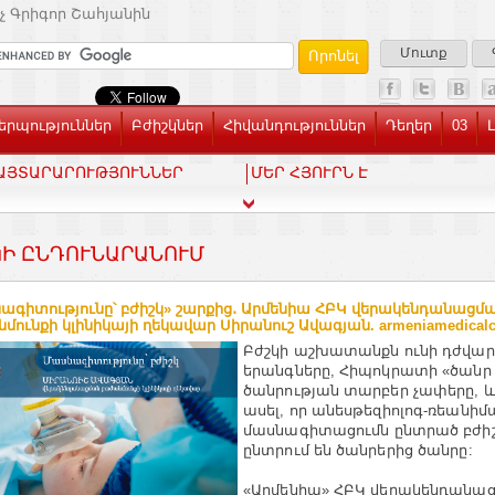
չ Գրիգոր Շահյանին
Մուտք
րպություններ
Բժիշկներ
Հիվանդություններ
Դեղեր
03
ԱՅՏԱՐԱՐՈՒԹՅՈՒՆՆԵՐ
ՄԵՐ ՀՅՈՒՐՆ Է
Ի ԸՆԴՈՒՆԱՐԱՆՈՒՄ
ագիտությունը՝ բժիշկ» շարքից․ Արմենիա ՀԲԿ վերակենդանացմ
մունքի կլինիկայի ղեկավար Սիրանուշ Ավագյան. armeniamedicalc
Բժշկի աշխատանքն ունի դժվար
երանգները, Հիպոկրատի «ծանր
ծանրության տարբեր չափերը, և 
ասել, որ անեսթեզիոլոգ-ռեանիմ
մասնագիտացումն ընտրած բժիշ
ընտրում են ծանրերից ծանրը:
«Արմենիա» ՀԲԿ վերակենդանա