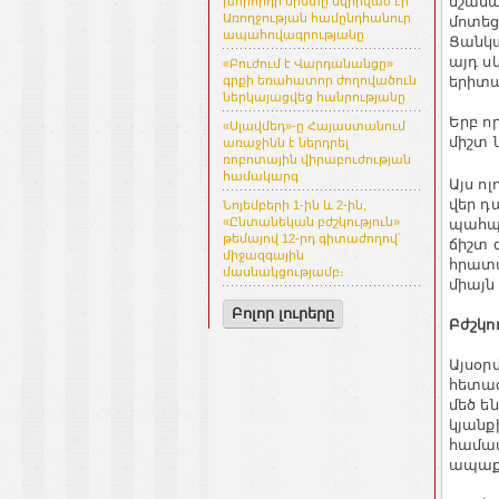
նշանա
խորհրդի նիստը նվիրված էր
Առողջության համընդհանուր
մոտեց
ապահովագրությանը
Ցանկա
այդ ս
«Բուժում է Վարդանանցը»
երիտա
գրքի եռահատոր ժողովածուն
ներկայացվեց հանրությանը
Երբ ո
«Սլավմեդ»-ը Հայաստանում
միշտ ն
առաջինն է ներդրել
ռոբոտային վիրաբուժության
համակարգ
Այս ո
վեր դ
Նոյեմբերի 1-ին և 2-ին,
«Ընտանեկան բժշկություն»
պահպա
թեմայով 12-րդ գիտաժողով՝
ճիշտ 
միջազգային
հրատա
մասնակցությամբ։
միայն
Բոլոր լուրերը
Բժշկո
Այսօր
հետազ
մեծ ե
կյանք
համա
ապաք