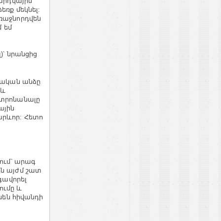
մարդկային
եռք մեկնել:
առաջնորդվեն
մ եմ
)՝ նրանցից
եփական անձը
աև
նտրոնանալը
ային
արևոր: Հետո
նում՝ արագ
րն այժմ շատ
գավորել
ումը և
են հիվանդի