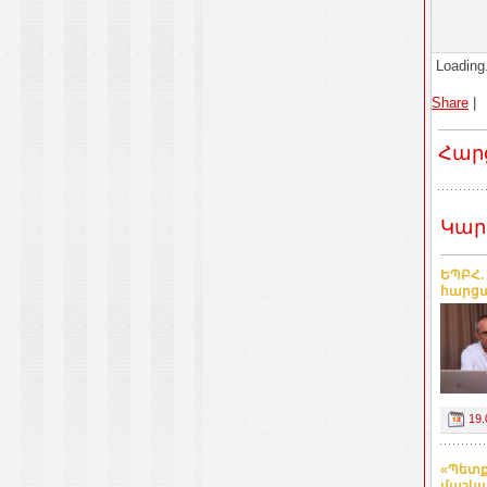
Loading.
Share
|
Հար
Կար
ԵՊԲՀ.
հարցա
19.
«Պետք
մաշկա