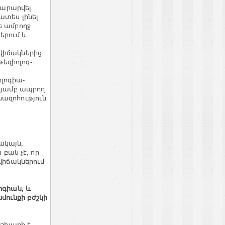
վարարվել
ատես լինել
ե ամբողջ
երում և
վիճակներից
թեզիոլոգ-
լոգիա-
ւթյամբ ապրող
նազոհություն
ակայն,
 բան չէ, որ
ավիճակներում
ոգիան, և
մունքի բժշկի
շխարհ է.