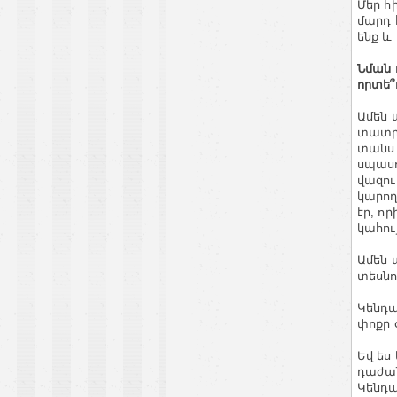
Մեր հ
մարդ 
ենք և
Նման 
որտե՞
Ամեն 
տատրա
տանս 
սպասո
վազում
կարող
էր, ո
կահու
Ամեն 
տեսնո
Կենդա
փոքր 
Եվ ես
դաժան
Կենդա