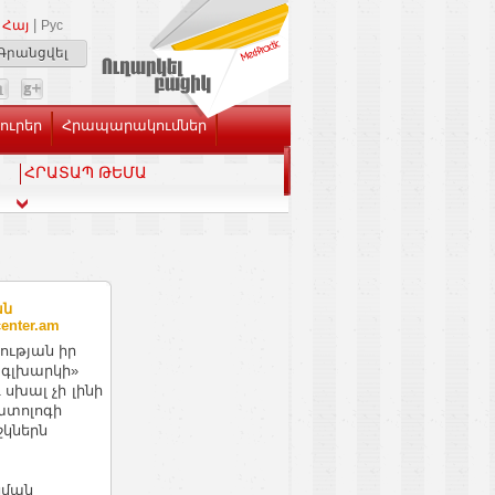
|
Հայ
Рус
Գրանցվել
Լուրեր
Հրապարակումներ
ՀՐԱՏԱՊ ԹԵՄԱ
ան
enter.am
ության իր
 գլխարկի»
սխալ չի լինի
ատոլոգի
կներն
ցման