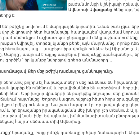
բաժանմունքի կլինիկայի ղեկա
Ավետիսի Ավագյանը
հենց այդ նվ
ներից է:
մ են՝ բժիշկը սովորում է մարդկային կորստին: Նման բան չկա. եր
վոր չէ կորստի հետ հարմարվել, հատկապես՝ վաղաժամ կորուս
 բաժանմունքում աշխատելու ընթացքում մենք աշխատում ենք մ
րաբար նվիրվել, փորձել կյանքի բերել այն մարդկանց, որոնք դեռ
ից հեռանալու, այլ… ապրելու իրավունքն ունեն»: Եվ Սիրանուշ 
ը, Մարդը՝, ապրում է այլոց ապրելու իրավունքը պահպանելու, ն
լու գործին ՝ իր կյանքը նվիրելով գրեթե անմնացորդ…
հասունացավ Ձեր մեջ բժիշկ դառնալու ցանկությունը։
ի բերումով բոլորն էլ հարազատների մեջ ունենում են հիվանդներ
թյան կարիք են ունենում, և իրավիճակներ են ստեղծվում, երբ շփվ
ների հետ: Երբ խոշոր վրաերթի ենթարկվեց եղբայրս, մեր ընտան
ճակում հայտնվեց: Եղբորս կազդուրվելուց հետո հորս երազանք
իքում բժիշկ ունենալը: Նա շատ հպարտ էր, որ զավակները գեր
ում և իր երազանքի իրականացման մեջ խնդիր չէր տեսնում: Այ
վ դարձավ նաև իմը: Եվ այնպես, իմ մասնագիտական ընտրությա
ւնեցավ հայրս՝ մեծապատիվ Ավետիսը:
նքը՝ երազանք, բայց բժիշկ դառնալը դժվար ճանապարհ է ենթա