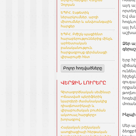
տրվող հարցեր. Հեղինե
Չոլոյան
այդ ա
որտեղ
ԵՊԲՀ. Էսթետիկ
Եվ մա
ներարկումներ. արդի
հոգևո
միտումներ և անվտանգային
հարցեր
այլ խ
աշխատ
ԵՊԲՀ. Բժիշկ-պացիենտ
հարաբերություններից մինչև
Ձեր ա
արհեստական
բանականություն.
գերաշ
հարցազրույց գերմանացի
վիրաբույժի հետ
Երբ հ
վիճակ
Բոլոր հոդվածները
ունեն
հիշեցն
զուգա
ՎԵՐՋԻՆ ԼՈՒՐԵՐԸ
որքան
Գիտագործնական սեմինար
թողնո
«Վնասված պերիֆերիկ
հոգեվ
նյարդերի ժամանակակից
մոռան
դիագնոստիկայի և
վիրաբուժական բուժման
Ինչպի
ակտուալ հարցերը»
խորագրով
Մեր ա
Հայկական բժշկական
ձեռքբ
ասոցիացիայի հերթական