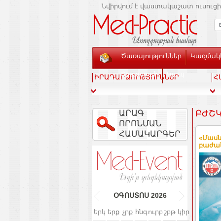
Նվիրվում է վաստակաշատ ուսուցի
Ծառայություններ
Կազմակե
Տեսասրահ
Կապ
ԻՐԱԴԱՐՁՈՒԹՅՈՒՆՆԵՐ
Հ
ԱՐԱԳ
ԲԺՇԿ
ՈՐՈՆՄԱՆ
ՀԱՄԱԿԱՐԳԵՐ
«Մասն
բաժան
ՕԳՈՍՏՈՍ
2026
երկ
երք
չրք
հնգ
ուրբ
շբթ
կիր