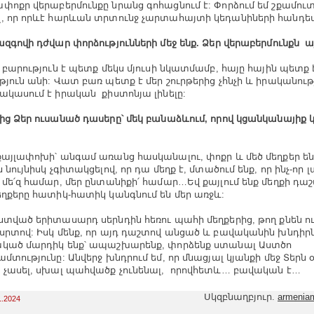
փոքր վերաբերմունքը նրանց գոհացնում է: Փորձում եմ շքամու
, որ որևէ հարևան տրտունջ չարտահայտի կեդանիների հանդե
ազգովի դժվար փորձությունների մեջ ենք. Ձեր վերաբերմունքն այ
չ բարություն է պետք մեկս մյուսի նկատմամբ, հայը հային պետք 
թյուն անի: Վատ բառ պետք է մեր շուրթերից չհնչի և իրականութ
ակասում է իրական քիստոնյա լինելը:
ից Ձեր ուսանած դասերը՝ մեկ բանաձևում, որով կցանկանայիք կի
քայլափոխի՝ անգամ առանց հասկանալու, փոքր և մեծ մեղքեր ենք
 նույնիսկ չգիտակցելով, որ դա մեղք է, մտածում ենք, որ ինչ-որ 
 մե՛զ համար, մեր ընտանիքի՛ համար…Եվ քայլում ենք մեղքի դա
եղքերը հատիկ-հատիկ կանգնում են մեր առջև:
ստված երիտասարդ սերնդին հեռու պահի մեղքերից, թող քնեն 
սրտով: Իսկ մենք, որ այդ դաշտով անցած և բավականին խնդիր
կած մարդիկ ենք՝ ապաշխարենք, փորձենք ստանալ Աստծո
ամտությունը: Անվերջ խնդրում եմ, որ մնացյալ կյանքի մեջ Տերն 
 չասել, սխալ պահվածք չունենալ, որովհետև… բավական է…
Սկզբնաղբյուր.
armeniam
1.2024