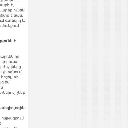
խարհ է,
կարիք ունեն:
պետք է նաև
ւմ գտնվող և
նմունքում
յունն է
 արդեն իր
կ կորուստ
 բժիշկները
 չի օգնում,
հիշել, թե
ց եմ
յն
տներով՝ չենք
թեզիոլոգին։
 ընթացքում
ծ