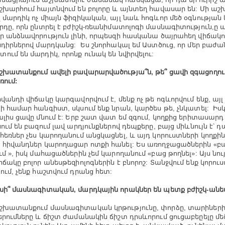
շխարհում հայտնվում են բոլորը և այնտեղ հավասար են: Մի աշ
 մարդիկ ոչ միայն ֆիզիկական, այլ նաև հոգևոր մեծ օգնության 
րդը, որն ընտրել է բժիշկ-ռեանիմատոլոգի մասնագիտություն,ը 
ր անձնավորություն լինի, որպեսզի հասկանա ծայրահեղ վիճակո
նդիրներով մարդկանց: Ես շնորհակալ եմ Աստծուց, որ մեր բաժա
ում են մարդիկ, որոնք ունակ են նվիրվելու:
շխատանքում ավելի բավարարվածությա՞ն, թե՞ ցավի զգացողութ
ռում:
իվանդի վիճակը կարգավորվում է, մենք ոչ թե ոգևորվում ենք, այլ
ի համար հանգիստ, սկսում ենք նրան, կարծես թե, չնկատել: Իս
ալիս ցավը մնում է: Երբ շատ վատ եմ զգում, կողքից երիտասարդ
ում են բազում լավ արդյունքներով դեպքերը, բայց միևնույն է՝ դա
հեռներ չես կարողանում անցկացնել, և այդ կորուստների կողքին 
 հիվանդներ կարողացար ոտքի հանել: Ես առողջացածներին «բա
ւմ », իսկ մահացածներին չեմ կարողանում «բաց թողնել»: Այս նու
իճակը բոլոր անեսթեզիոլոգներին է բնորոշ: Տանջվում ենք կորուս
ում, չենք հաշտվում դրանց հետ:
սի՞ մասնագիտական, մարդկային որակներ են պետք բժիշկ-անես
շխատանքում մասնագիտական կրթությունը, փորձը, տարիների
երումները և ճիշտ ժամանակին ճիշտ դրսևորում ցուցաբեըելը մե