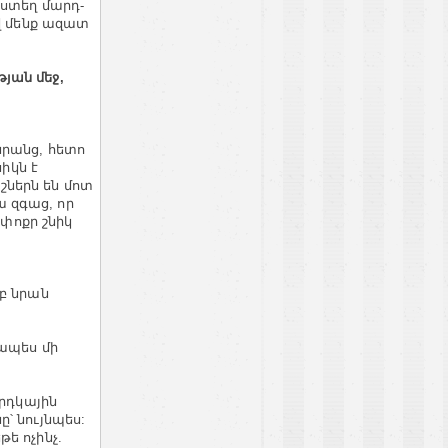
յստեղ մարդ-
իվ մենք ազատ
յան մեջ,
նրանց, հետո
իկն է
 շներն են մոտ
ա զգաց, որ
 փոքր շնիկ
բ նրան
զապես մի
արդկային
՝ նույնպես:
ե ոչինչ.