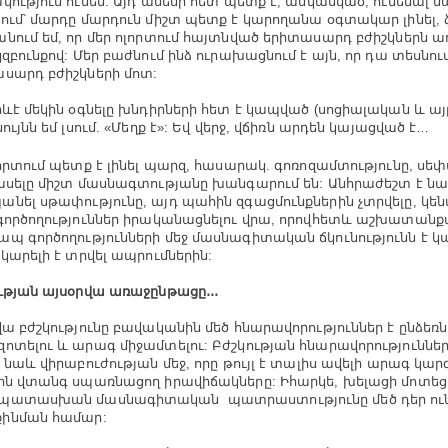
կություն ունեն: Այդ ամենի հետ պետք է, անկասկած, ունենալ 
ում՝ մարդը մարդուն միշտ պետք է կարողանա օգտակար լինել, ձ
նում եմ, որ մեր ոլորտում հայտնված երիտասարդ բժիշկներն 
կզբունքով: Մեր բաժնում ինձ ուրախացնում է այն, որ դա տեսնու
սարդ բժիշկների մոտ:
րևէ մեկին օգնելը խնդիրների հետ է կապված (սոցիալական և այլ
ույնն եմ լսում. «Մեղք է»: Եվ վերջ, վճիռն արդեն կայացված է…
լորտում պետք է լինել պարզ, հասարակ. գոռոզամտությունը, ս
ասելը միշտ մասնագտությանը խանգարում են: Անհրաժեշտ է ն
նել սթափությունը, այդ պահին զգացմունքներին չտրվելը, կե
գործողություններ իրականացնելու վրա, որովհետև աշխատանք
պ գործողությունների մեջ մասնագիտական ճկունությունն է կ
 կարելի է տրվել ապրումներին:
ւթյան այսօրվա առաջընթացը․․․
վա բժշկությունը բավականին մեծ հնարավորություններ է ընձեռ
ոտելու և արագ միջամտելու: Բժշկության հնարավորություննե
ն նաև վիրաբուժության մեջ, որը թույլ է տալիս ավելի արագ կար
ին վտանգ սպառնացող իրավիճակները: Իհարկե, խելացի մոտեց
պատասխան մասնագիտական պատրաստությունը մեծ դեր ուն
ինման համար: