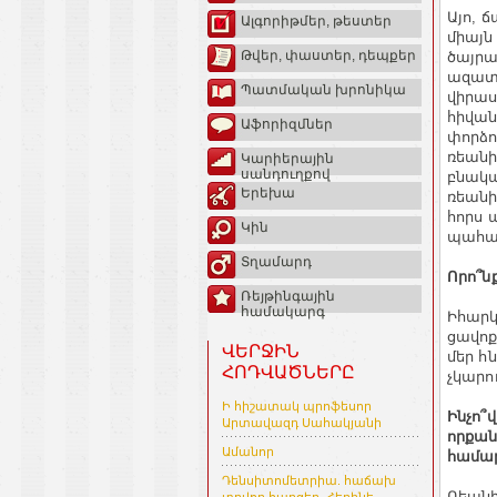
Այո, 
Ալգորիթմեր, թեստեր
միայն
Թվեր, փաստեր, դեպքեր
ծայրա
ազատ 
Պատմական խրոնիկա
վիրաս
հիվան
Աֆորիզմներ
փորձո
ռեանի
Կարիերային
սանդուղքով
բնակա
Երեխա
ռեանի
հորս 
Կին
պահան
Տղամարդ
Որո՞ն
Ռեյթինգային
համակարգ
Իհարկ
ցավոք
ՎԵՐՋԻՆ
մեր հ
ՀՈԴՎԱԾՆԵՐԸ
չկարո
Ի հիշատակ պրոֆեսոր
Ինչո՞
Արտավազդ Սահակյանի
որքան
Ամանոր
համա
Դենսիտոմետրիա. հաճախ
Ռեանի