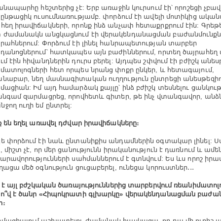
ճանապարհը հեշտերից չէ: Երբ առաջին կուրսում էի՝ որոշեցի չբա
 ընթացիկ ուսումնառությամբ. փորձում էի ավելի մոտիկից ական
հեղ իրավիճակների, որոնք ինձ անչափ հետաքրքրում էին: Գրեթ
ժամանակն անցկացնում էի վերակենդանացման բաժանմունքն
րահներում: Փորձում էի լինել հանրապետության տարբեր
դանոցներում՝ հատկապես այն բաժիններում, որտեղ ծայրահեղ 
ւմ էին հիվանդներին դուրս բերել: Այդպես շփվում էի բժիշկ անես
մատոլոգների հետ որպես նրանց փոքր ընկեր, և հետագայում,
նաբար, նեղ մասնագիտական ուղղություն ընտրեցի անեսթեզիո
մացիան: Իմ այդ համարձակ քայլը՝ ինձ բժիշկ տեսնելու ցանկո
անգամ զարմացրեց, որովհետև գիտեր, թե ինչ վտանգավոր, անձ
ջող ուղի եմ ընտրել:
ք են եղել առավել դժվար իրավիճակները։
ե փորձում էի նաև ընտանիքիս անդամներին օգտակար լինել: Ս
, միշտ չէ, որ մեր ցանությունն իրականություն է դառնում և ամեն
նարավորությունների սահմաններում է գտնվում: Ես ևս որոշ իր
ղացա մեծ օգնություն ցուցաբերել, ունեցա կորուստներ․․․
վ է այլ բժշկական ծառայություններից տարբերվում ռեանիմատոլ
ո՞վ է ծանր «Հիպոկրատի գլխարկը» վերակենդանացման բաժան
ր։
մացիայում աշխատելու ժամանակ հասկացա, որ դա մի ուրիշ ա