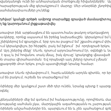
իվանդանոցն ունի իր անհատական մոտեցումը հիվանդներին: Ա
հարաբերության մեջ գերակշռում է մարդը: Մեր տնօրենի շնորհ
 սահմանափաումներ չունենք
դժվար՝ կյանքի գրեթե ամբողջ տարածքը գրաված մասնագիտութ
ղ եք կարողանում լիցքաթափվել։
առավոտ ինձ արթնացնում են պատուհանս թակող-տկտկացնող
կները, որոնք սպասում են իրենց նախաճաշին. կերակրում եմ 
շնիկներով եմ զբաղվում, երբ դուռս բացում եմ՝ շքամուտքում փիս
ւմ կերակրվելու իր հերթին, բակ եմ իջնում՝ իմ որդեգրած երկու
: Այդ շներից մեկը՝ Սևոն, դրսում արյունահոսում էր, օգնեցի և ն
 է գալ և իմ հովանու տակ մնալ, իսկ մյուսը՝ կրակոցից վնասված
րին տարա վիրահատման: Եվ որպեսզի այդ շները դրսում չմնան՝
յքագործի մոտ երկու բույն պատվիրեցի նրանց համար:
առավոտ Սևոն դիմավորում է, հարևաններն արդեն գիտեն, որ եր
ւմ են բակում, ուրեմն ես տարածքում եմ:
նիները մեր կյանքում շատ մեծ դեր ունեն, նրանց պետք է պար
օգնել:
 կենդանիների մեջ եմ գտնում իմ հանգստությունը, որովհետև մ
ությանը սահման չկա, մարդկային ագահությանն ու չարությանը
նիներն անշահախնդիր են, պարգևում են և չեն պահանջում գրեթ