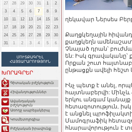
27
28
29
30
31
1
2
3
4
5
6
7
8
9
ղեկավար Ներսես Բեր
10
11
12
13
14
15
16
17
18
19
20
21
22
23
Քաղցկեղային հիվանդո
24
25
26
27
28
29
30
քաղցկեղն ամենաշատ 
31
1
2
3
4
5
6
Չնայած դրան՝ բուժմ
են: Իսկ գրավականը՝ 
ՄՈՒՏՔԱԳՐԵԼ
ՀԱՅՏԱՐԱՐՈՒԹՅՈՒՆ
Որքան շուտ հայտնաբե
ընթացքն ավելի հեշտ
ԽՈՐԱԳՐԵՐ
Գիտական բժշկություն
Ինչ պետք է անել, որ
հայտնաբերվի: Մինչև
Հիվանդություններ
երկու անգամ կանայք
Ավանդական
հետազոտություն, իս
բժշկություն
Առողջ ապրելակերպ
է անցնել պրոֆիլակտ
Մամոգրաֆիկ հետազոտ
Կոսմետոլոգիա
հնարավորություն է տ
Բժշկական իրավունք