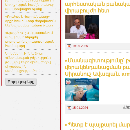
խորհրդի նիստը նվիրված էր
արհեստական բանականո
Առողջության համընդհանուր
ապահովագրությանը
վիրաբույժի հետ
«Բուժում է Վարդանանցը»
գրքի եռահատոր ժողովածուն
ներկայացվեց հանրությանը
«Սլավմեդ»-ը Հայաստանում
առաջինն է ներդրել
ռոբոտային վիրաբուժության
19.06.2025
համակարգ
Նոյեմբերի 1-ին և 2-ին,
«Ընտանեկան բժշկություն»
«Մասնագիտությունը՝ բ
թեմայով 12-րդ գիտաժողով՝
վերակենդանացման բաժ
միջազգային
մասնակցությամբ։
Սիրանուշ Ավագյան. arme
Բոլոր լուրերը
Վիր
15.01.2024
«Պետք է պայքարել մար