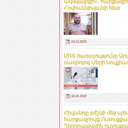
ակնկալիքի»․ հարցազր
Հովհաննիսյանի հետ
19.12.2023
ՄՌՏ ծառայությունը Ար
ռադիոլոգ Մերի Սուքիասյ
18.10.2023
Հիվանդը բժշկի մեջ պետք
հարցազրույց Ուռուցք
Դեղորայքային ուռուց