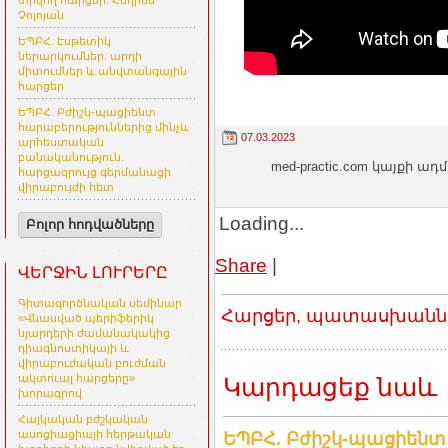
տրվող հարցեր. Հեղինե
Չոլոյան
ԵՊԲՀ. Էսթետիկ
ներարկումներ. արդի
միտումներ և անվտանգային
հարցեր
ԵՊԲՀ. Բժիշկ-պացիենտ
հարաբերություններից մինչև
07.03.2023
արհեստական
բանականություն.
med-practic.com կայքի
հարցազրույց գերմանացի
վիրաբույժի հետ
Loading...
Բոլոր հոդվածները
Share
|
ՎԵՐՋԻՆ ԼՈՒՐԵՐԸ
Գիտագործնական սեմինար
Հարցեր, պատասխաններ
«Վնասված պերիֆերիկ
նյարդերի ժամանակակից
դիագնոստիկայի և
վիրաբուժական բուժման
ակտուալ հարցերը»
Կարդացեք նաև
խորագրով
Հայկական բժշկական
ասոցիացիայի հերթական
ԵՊԲՀ. Բժիշկ-պացիենտ 