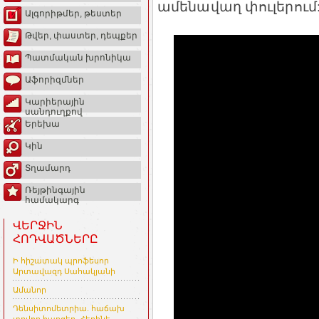
ամենավաղ փուլերում
Ալգորիթմեր, թեստեր
Թվեր, փաստեր, դեպքեր
Պատմական խրոնիկա
Աֆորիզմներ
Կարիերային
սանդուղքով
Երեխա
Կին
Տղամարդ
Ռեյթինգային
համակարգ
ՎԵՐՋԻՆ
ՀՈԴՎԱԾՆԵՐԸ
Ի հիշատակ պրոֆեսոր
Արտավազդ Սահակյանի
Ամանոր
Դենսիտոմետրիա. հաճախ