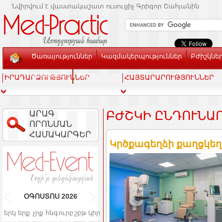
Նվիրվում է վաստակաշատ ուսուցիչ Գրիգոր Շահյանին
Ծառայություններ
Կազմակերպություններ
Բժիշկնե
Տեսասրահ
Կապ
ԻՐԱԴԱՐՁՈՒԹՅՈՒՆՆԵՐ
ՀԱՅՏԱՐԱՐՈՒԹՅՈՒՆՆԵՐ
ԱՐԱԳ
ԲԺՇԿԻ ԸՆԴՈՒՆԱ
ՈՐՈՆՄԱՆ
ՀԱՄԱԿԱՐԳԵՐ
Կրծքագեղձի քաղցկեղ.
ՕԳՈՍՏՈՍ
2026
երկ
երք
չրք
հնգ
ուրբ
շբթ
կիր