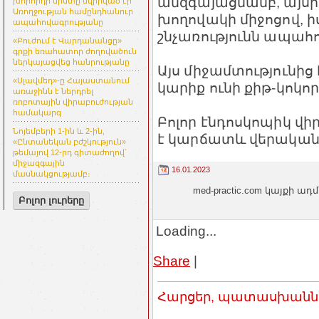
անզգայացմամբ, այսի
խորհրդի նիստը նվիրված էր
Առողջության համընդհանուր
խողովակի միջոցով, 
ապահովագրությանը
շնչառությունն ապահո
«Բուժում է Վարդանանցը»
գրքի եռահատոր ժողովածուն
ներկայացվեց հանրությանը
Այս միջամտությունից
«Սլավմեդ»-ը Հայաստանում
կարիք ունի քիթ-կոկ
առաջինն է ներդրել
ռոբոտային վիրաբուժության
համակարգ
Բոլոր էնդոսկոպիկ վի
Նոյեմբերի 1-ին և 2-ին,
է կարճատև վերական
«Ընտանեկան բժշկություն»
թեմայով 12-րդ գիտաժողով՝
միջազգային
16.01.2023
մասնակցությամբ։
med-practic.com կայքի
Բոլոր լուրերը
Loading...
Share
|
Հարցեր, պատասխաններ