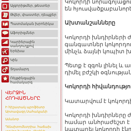
Կոկորդի նորագոյացու
Ալգորիթմեր, թեստեր
են հյուսվածքաբանոր
Թվեր, փաստեր, դեպքեր
Ախտանշանները
Պատմական խրոնիկա
Աֆորիզմներ
Կոկորդի խնդիրների
Կարիերային
գանգատներ կոկորդու
սանդուղքով
մինչև ձայնի կոպիտ խ
Երեխա
Կին
Պետք է զգոն լինել և
Տղամարդ
դիմել բժշկի օգնության
Ռեյթինգային
համակարգ
Կոկորդի հիվանդությ
ՎԵՐՋԻՆ
ՀՈԴՎԱԾՆԵՐԸ
Կատարվում է կոկորդ
Ի հիշատակ պրոֆեսոր
Արտավազդ Սահակյանի
Կոկորդի խնդիրները 
Ամանոր
համար անհրաժեշտ է
Դենսիտոմետրիա. հաճախ
կատարել կոկորդի էն