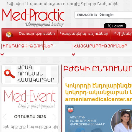
Նվիրվում է վաստակաշատ ուսուցիչ Գրիգոր Շահյանին
Ծառայություններ
Կազմակերպություններ
Բժիշկնե
Տեսասրահ
Կապ
ԻՐԱԴԱՐՁՈՒԹՅՈՒՆՆԵՐ
ՀԱՅՏԱՐԱՐՈՒԹՅՈՒՆՆԵՐ
ԱՐԱԳ
ԲԺՇԿԻ ԸՆԴՈՒՆԱ
ՈՐՈՆՄԱՆ
ՀԱՄԱԿԱՐԳԵՐ
Կոկորդի էնդոլարինգե
կոկորդ-ականջաբան Ս
armeniamedicalcenter.a
ՕԳՈՍՏՈՍ
2026
երկ
երք
չրք
հնգ
ուրբ
շբթ
կիր