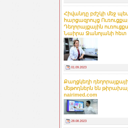
Հիվանդը բժշկի մեջ պետք
հարցազրույց Ուռուցք
Դեղորայքային ուռուց
Նաիրա Ջանոյանի հետ
01.09.2023
Քաղցկեղի դեղորայքայ
մեթոդներն են թիրախա
nairimed.com
28.08.2023