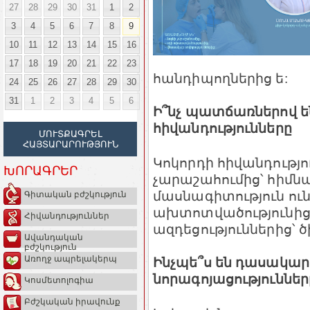
27
28
29
30
31
1
2
3
4
5
6
7
8
9
10
11
12
13
14
15
16
17
18
19
20
21
22
23
հանդիպողներից ե:
24
25
26
27
28
29
30
31
1
2
3
4
5
6
Ի՞նչ պատճառներով ե
հիվանդությունները
ՄՈՒՏՔԱԳՐԵԼ
ՀԱՅՏԱՐԱՐՈՒԹՅՈՒՆ
Կոկորդի հիվանդությո
ԽՈՐԱԳՐԵՐ
չարաշահումից՝ հիմն
մասնագիտություն ու
Գիտական բժշկություն
ախտոտվածությունից,
Հիվանդություններ
ազդեցություններից՝ ծխ
Ավանդական
բժշկություն
Առողջ ապրելակերպ
Ինչպե՞ս են դասակար
նորագոյացություններ
Կոսմետոլոգիա
Բժշկական իրավունք