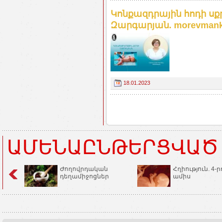
Կոնքազդրային հոդի սք
Զարգարյան. morevmank
18.01.2023
ԱՄԵՆԱԸՆԹԵՐՑՎԱԾ
Ժողովրդական
Հղիություն. 4-ր
դեղամիջոցներ
ամիս