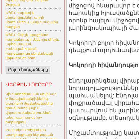
տրվող հարցեր. Հեղինե
միջոցով հնարավոր է 
Չոլոյան
հարակից հյուսվածքնե
ԵՊԲՀ. Էսթետիկ
ներարկումներ. արդի
որոնք հայելու միջոց
միտումներ և անվտանգային
լարինգոսկոպիայի ժա
հարցեր
ԵՊԲՀ. Բժիշկ-պացիենտ
հարաբերություններից մինչև
Կոկորդի բոլոր հիվա
արհեստական
դեպքում արդունավետ 
բանականություն.
հարցազրույց գերմանացի
վիրաբույժի հետ
Կոկորդի հիվանդությ
Բոլոր հոդվածները
Էնդոլարինգեալ վիրա
ՎԵՐՋԻՆ ԼՈՒՐԵՐԸ
նորագոյացություններ
պահպանելով: Էնդոլա
Գիտագործնական սեմինար
«Վնասված պերիֆերիկ
փոքրածավալ վիրահատ
նյարդերի ժամանակակից
դիագնոստիկայի և
կատարվում են լարին
վիրաբուժական բուժման
օգնությամբ, տեսողա
ակտուալ հարցերը»
խորագրով
Հայկական բժշկական
Միջամտությունը կատ
ասոցիացիայի հերթական