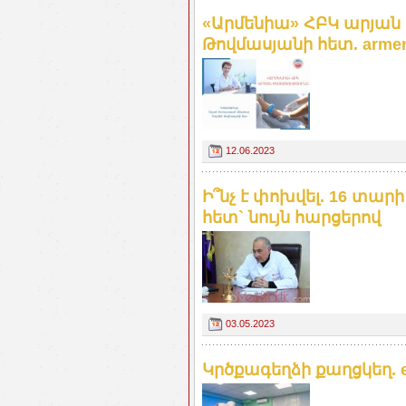
«Արմենիա» ՀԲԿ արյան 
Թովմասյանի հետ. armeni
12.06.2023
Ի՞նչ է փոխվել. 16 տար
հետ` նույն հարցերով
03.05.2023
Կրծքագեղձի քաղցկեղ. e