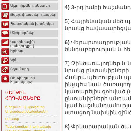
Ալգորիթմեր, թեստեր
4)
3-րդ խմբի հաշմանդա
Թվեր, փաստեր, դեպքեր
5) Հայրենական մեծ 
Պատմական խրոնիկա
նրանց հավասարեցվա
Աֆորիզմներ
6)
Վերարտադրության 
Կարիերային
սանդուղքով
ծննդաբերության և հե
Երեխա
Կին
7) Զինծառայողներ և
նրանց ընտանիքների
Տղամարդ
Հանրապետության պ
Ռեյթինգային
համակարգ
ինչպես նաև ծառայո
կատարելիս զոհված (
ՎԵՐՋԻՆ
ընտանիքների անդամն
ՀՈԴՎԱԾՆԵՐԸ
կամ հաշմանդամությ
Ի հիշատակ պրոֆեսոր
ստացող նախկին զինծ
Արտավազդ Սահակյանի
Ամանոր
8)
Փրկարարական ծառա
Դենսիտոմետրիա. հաճախ