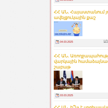
ՀՀ ԱՆ. Հայաստանում յո
ավելցուկային քաշ
ԼՈ
04.03.2025
ՀՀ ԱՆ. Առողջապահու
վարկային համաձայնագ
շաբաթ
03.03.2025
ՀՀ ԱՆ. Ի՞նչ է սոցիալա