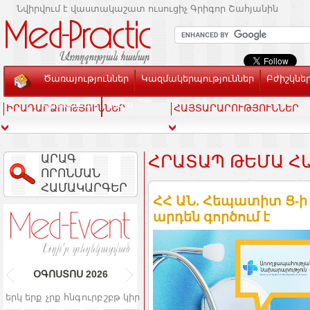
Նվիրվում է վաստակաշատ ուսուցիչ Գրիգոր Շահյանին
Ծառայություններ
Կազմակերպություններ
Բժիշկնե
Տեսասրահ
Կապ
ԻՐԱԴԱՐՁՈՒԹՅՈՒՆՆԵՐ
ՀԱՅՏԱՐԱՐՈՒԹՅՈՒՆՆԵՐ
ԱՐԱԳ
ՀՐԱՏԱՊ ԹԵՄԱ Հ
ՈՐՈՆՄԱՆ
ՀԱՄԱԿԱՐԳԵՐ
ՀՀ ԱՆ. Հեպատիտ Ց-ի
արդեն գործում է
ՕԳՈՍՏՈՍ
2026
երկ
երք
չրք
հնգ
ուրբ
շբթ
կիր