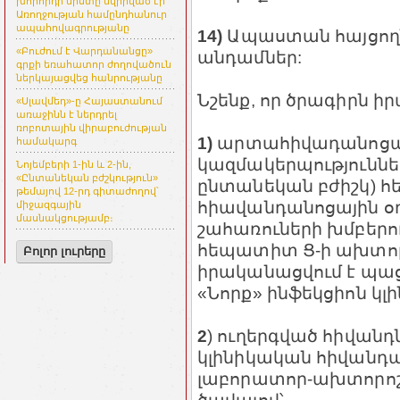
խորհրդի նիստը նվիրված էր
Առողջության համընդհանուր
ապահովագրությանը
14)
Ապաստան հայցողն
«Բուժում է Վարդանանցը»
անդամներ:
գրքի եռահատոր ժողովածուն
ներկայացվեց հանրությանը
Նշենք, որ ծրագիրն ի
«Սլավմեդ»-ը Հայաստանում
առաջինն է ներդրել
ռոբոտային վիրաբուժության
1)
արտահիվադանոցայ
համակարգ
կազմակերպություննե
Նոյեմբերի 1-ին և 2-ին,
«Ընտանեկան բժշկություն»
ընտանեկան բժիշկ) հ
թեմայով 12-րդ գիտաժողով՝
հիավանդանոցային օղ
միջազգային
մասնակցությամբ։
շահառուների խմբերո
հեպատիտ Ց-ի ախտո
Բոլոր լուրերը
իրականացվում է պաց
«Նորք» ինֆեկցիոն կ
2
) ուղերգված հիվանդ
կլինիկական հիվանդա
լաբորատոր-ախտորոշի