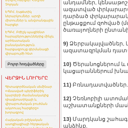
տրվող հարցեր. Հեղինե
անդամներ, կենսաթոշ
Չոլոյան
ազատված փրկարարա
ԵՊԲՀ. Էսթետիկ
դարձած փրկարարակա
ներարկումներ. արդի
միտումներ և անվտանգային
ընթացքում զոհված 
հարցեր
ծառայողների ընտանի
ԵՊԲՀ. Բժիշկ-պացիենտ
հարաբերություններից մինչև
արհեստական
9)
Ձերբակալվածներ, 
բանականություն.
ազատազրկման դատ
հարցազրույց գերմանացի
վիրաբույժի հետ
10)
Ծերանոցներում և
Բոլոր հոդվածները
կացարաններում խնա
ՎԵՐՋԻՆ ԼՈՒՐԵՐԸ
11)
Բռնադատվածներ.
Գիտագործնական սեմինար
«Վնասված պերիֆերիկ
նյարդերի ժամանակակից
12)
Չեռնոբիլի ատոմա
դիագնոստիկայի և
աշխատանքների մաս
վիրաբուժական բուժման
ակտուալ հարցերը»
խորագրով
13)
Մարդկանց շահագո
Հայկական բժշկական
ասոցիացիայի հերթական
անձինք.