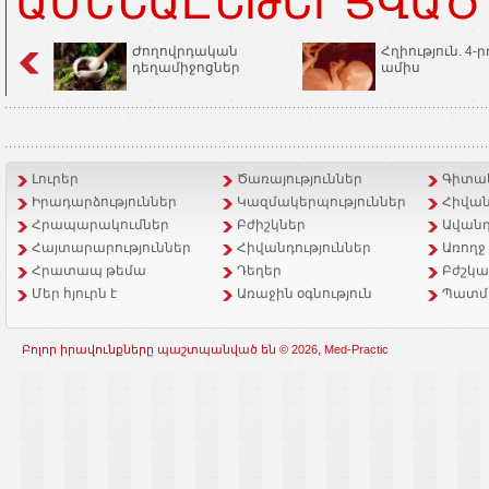
ԱՄԵՆԱԸՆԹԵՐՑՎԱԾ
Ժողովրդական
Հղիություն. 4-ր
դեղամիջոցներ
ամիս
Լուրեր
Ծառայություններ
Գիտակ
Իրադարձություններ
Կազմակերպություններ
Հիվան
Հրապարակումներ
Բժիշկներ
Ավանդ
Հայտարարություններ
Հիվանդություններ
Առողջ
Հրատապ թեմա
Դեղեր
Բժշկա
Մեր հյուրն է
Առաջին օգնություն
Պատմ
Բոլոր իրավունքները պաշտպանված են © 2026, Med-Practic