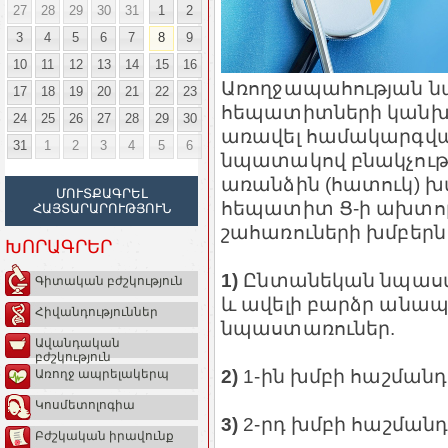
27
28
29
30
31
1
2
3
4
5
6
7
8
9
10
11
12
13
14
15
16
Առողջապահության նա
17
18
19
20
21
22
23
հեպատիտների կանխա
24
25
26
27
28
29
30
առավել համակարգված
31
1
2
3
4
5
6
նպատակով բնակչութ
առանձին (հատուկ) խ
ՄՈՒՏՔԱԳՐԵԼ
հեպատիտ Ց-ի ախտորո
ՀԱՅՏԱՐԱՐՈՒԹՅՈՒՆ
շահառուների խմբերն 
ԽՈՐԱԳՐԵՐ
1)
Ընտանեկան նպաստի
Գիտական բժշկություն
և ավելի բարձր անապ
Հիվանդություններ
նպաստառուներ.
Ավանդական
բժշկություն
2)
1-ին խմբի հաշմանդա
Առողջ ապրելակերպ
Կոսմետոլոգիա
3)
2-րդ խմբի հաշմանդա
Բժշկական իրավունք