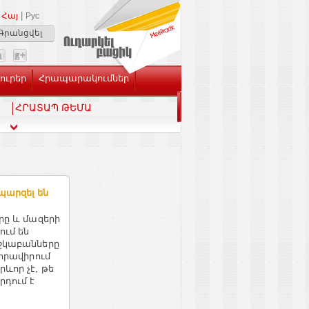
|
Հայ
Рус
Գրանցվել
Լուրեր
Հրապարակումներ
ՀՐԱՏԱՊ ԹԵՄԱ
պարզել են
րը և մազերի
ում են
աշկաբանները
 հրավիրում
ևոր չէ, թե
րդում է