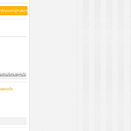
բանություն
ւթյամբ