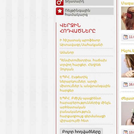
Տղամարդ
Մազաթ
Ռեյթինգային
համակարգ
ՎԵՐՋԻՆ
ՀՈԴՎԱԾՆԵՐԸ
11.
Ի հիշատակ պրոֆեսոր
Արտավազդ Սահակյանի
Ինչու
Ամանոր
Դենսիտոմետրիա. հաճախ
տրվող հարցեր. Հեղինե
Չոլոյան
ԵՊԲՀ. Էսթետիկ
ներարկումներ. արդի
16.
միտումներ և անվտանգային
հարցեր
Ժելատ
ԵՊԲՀ. Բժիշկ-պացիենտ
հարաբերություններից մինչև
արհեստական
բանականություն.
հարցազրույց գերմանացի
վիրաբույժի հետ
Բոլոր հոդվածները
13.