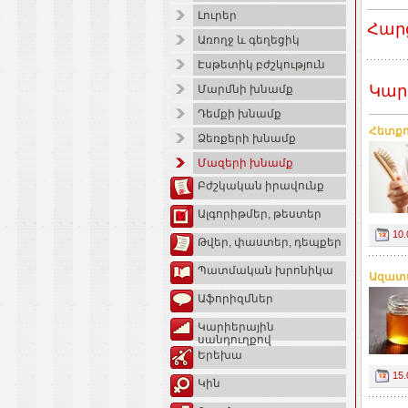
Լուրեր
Հար
Առողջ և գեղեցիկ
Էսթետիկ բժշկություն
Կար
Մարմնի խնամք
Դեմքի խնամք
Հետքո
Ձեռքերի խնամք
Մազերի խնամք
Բժշկական իրավունք
Ալգորիթմեր, թեստեր
10.
Թվեր, փաստեր, դեպքեր
Պատմական խրոնիկա
Ազատվ
Աֆորիզմներ
Կարիերային
սանդուղքով
Երեխա
15.
Կին