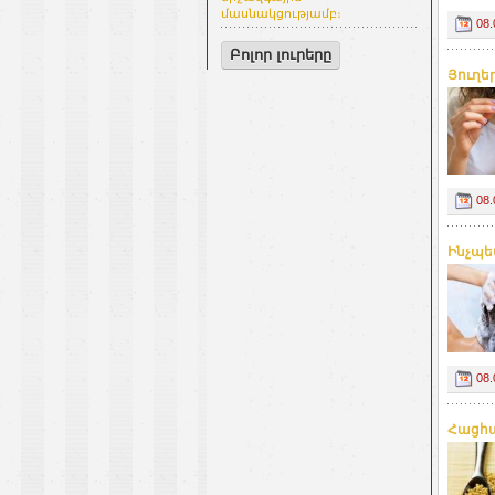
մասնակցությամբ։
08.
Բոլոր լուրերը
Յուղե
08.
Ինչպես
08.
Հացհա