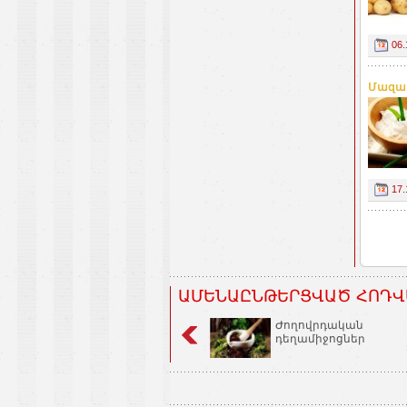
06.
Մազաթ
17.
ԱՄԵՆԱԸՆԹԵՐՑՎԱԾ ՀՈԴՎ
Ժողովրդական
դեղամիջոցներ