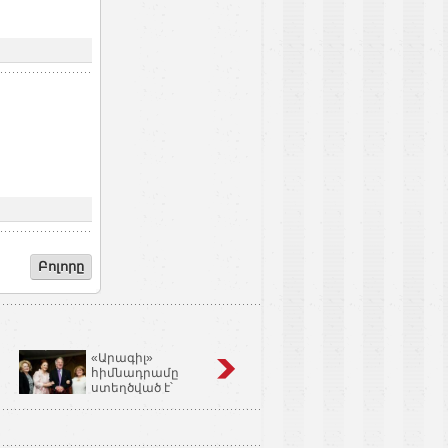
Բոլորը
«Արագիլ»
Կոճապղպեղ
հիմնադրամը
նույնն է՝ իմբիր,
ստեղծված է՝
Ginger եւ Zingiber
օգնելու անպտղությամբ
Officinale
տառապող զույգերին.
Կարինե Թոխունց