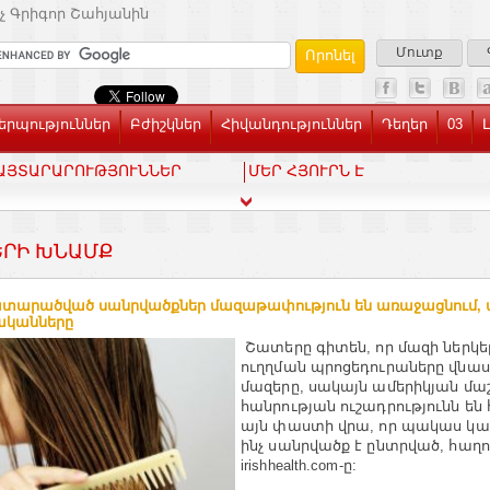
չ Գրիգոր Շահյանին
Մուտք
րպություններ
Բժիշկներ
Հիվանդություններ
Դեղեր
03
ԱՅՏԱՐԱՐՈՒԹՅՈՒՆՆԵՐ
ՄԵՐ ՀՅՈՒՐՆ Է
ՐԻ ԽՆԱՄՔ
տարածված սանրվածքներ մազաթափություն են առաջացնում, 
ականները
Շատերը գիտեն, որ մազի ներկե
ուղղման պրոցեդուրաները վնաս
մազերը, սակայն ամերիկյան մ
հանրության ուշադրությունն են
այն փաստի վրա, որ պակաս կար
ինչ սանրվածք է ընտրված, հաղո
irishhealth.com-ը: