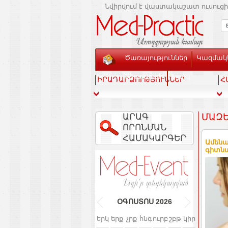
Նվիրվում է վաստակաշատ ուսուցի
Ծառայություններ
Կազմակե
Տեսասրահ
Կապ
ԻՐԱԴԱՐՁՈՒԹՅՈՒՆՆԵՐ
Հ
ԱՐԱԳ
ՄԱԶԵ
ՈՐՈՆՄԱՆ
ՀԱՄԱԿԱՐԳԵՐ
Ամենա
գիտն
ՕԳՈՍՏՈՍ
2026
երկ
երք
չրք
հնգ
ուրբ
շբթ
կիր