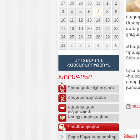
27
28
29
30
31
1
2
3
4
5
6
7
8
9
մազա
10
11
12
13
14
15
16
Մազեր
17
18
19
20
21
22
23
գանգո
ցուցա
24
25
26
27
28
29
30
31
1
2
3
4
5
6
«Մազե
Դրանք
Տեխաս
ՄՈՒՏՔԱԳՐԵԼ
ՀԱՅՏԱՐԱՐՈՒԹՅՈՒՆ
Նրա խ
«հանգ
ԽՈՐԱԳՐԵՐ
սանրվ
լարվա
Գիտական բժշկություն
Հիվանդություններ
16.1
Ավանդական
բժշկություն
Առողջ ապրելակերպ
Կոսմետոլոգիա
Share
|
Բոլոր ենթախորագրերը