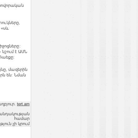
 սովորական
տուկները,
 «սև
ջոցները:
 նշում է ԱՄՆ
Դաեքը:
նը, մազերին
րն են: Նման
ղբյուր.
tert.am
վանդակության
համար
ւն չի կրում