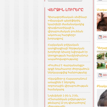
ՎԵՐՋԻՆ ԼՈՒՐԵՐԸ
Մազաթ
Գիտագործնական սեմինար
«Վնասված պերիֆերիկ
նյարդերի ժամանակակից
դիագնոստիկայի և
վիրաբուժական բուժման
ակտուալ հարցերը»
24.
խորագրով
Հայկական բժշկական
Դեղաբ
ասոցիացիայի հերթական
խորհրդի նիստը նվիրված էր
Առողջության համընդհանուր
ապահովագրությանը
«Բուժում է Վարդանանցը»
գրքի եռահատոր ժողովածուն
ներկայացվեց հանրությանը
10.
«Սլավմեդ»-ը Հայաստանում
առաջինն է ներդրել
ռոբոտային վիրաբուժության
Բնակա
համակարգ
Նոյեմբերի 1-ին և 2-ին,
«Ընտանեկան բժշկություն»
թեմայով 12-րդ գիտաժողով՝
միջազգային