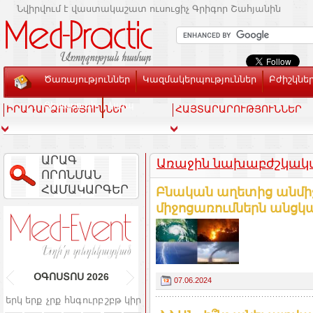
Նվիրվում է վաստակաշատ ուսուցիչ Գրիգոր Շահյանին
Ծառայություններ
Կազմակերպություններ
Բժիշկնե
Տեսասրահ
Կապ
ԻՐԱԴԱՐՁՈՒԹՅՈՒՆՆԵՐ
ՀԱՅՏԱՐԱՐՈՒԹՅՈՒՆՆԵՐ
ԱՐԱԳ
Առաջին նախաբժշկական
ՈՐՈՆՄԱՆ
ՀԱՄԱԿԱՐԳԵՐ
Բնական աղետից անմի
միջոցառումներն անցկաց
ՕԳՈՍՏՈՍ
2026
07.06.2024
երկ
երք
չրք
հնգ
ուրբ
շբթ
կիր