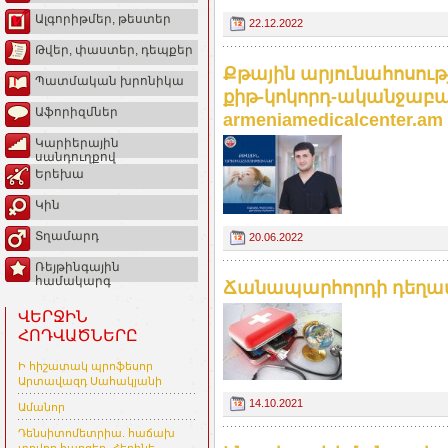
Ալգորիթմեր, թեստեր
22.12.2022
Թվեր, փաստեր, դեպքեր
Քթային արյունահոսութ
Պատմական խրոնիկա
քիթ-կոկորդ-ականջաբա
Աֆորիզմներ
armeniamedicalcenter.am
Կարիերային
սանդուղքով
Երեխա
Կին
Տղամարդ
20.06.2022
Ռեյթինգային
համակարգ
Ճանապարհորդի դեղատ
ՎԵՐՋԻՆ
ՀՈԴՎԱԾՆԵՐԸ
Ի հիշատակ պրոֆեսոր
Արտավազդ Սահակյանի
14.10.2021
Ամանոր
Դենսիտոմետրիա. հաճախ