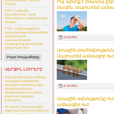
տրվող հարցեր. Հեղինե
Ինչ պետք է իմանալ ջե
Չոլոյան
մասին. Սալուտեմ ամս
ԵՊԲՀ. Էսթետիկ
ներարկումներ. արդի
միտումներ և անվտանգային
հարցեր
ԵՊԲՀ. Բժիշկ-պացիենտ
հարաբերություններից մինչև
արհեստական
10.10.2021
բանականություն.
հարցազրույց գերմանացի
վիրաբույժի հետ
Առաջին բուժօգնությո
Սալուտեմ ամսագիր №
Բոլոր հոդվածները
ՎԵՐՋԻՆ ԼՈՒՐԵՐԸ
Գիտագործնական սեմինար
«Վնասված պերիֆերիկ
նյարդերի ժամանակակից
27.09.2021
դիագնոստիկայի և
վիրաբուժական բուժման
ակտուալ հարցերը»
Առաջին օգնությունը 
խորագրով
ամսագիր №2
«Բուժում է Վարդանանցը»
գրքի եռահատոր ժողովածուն