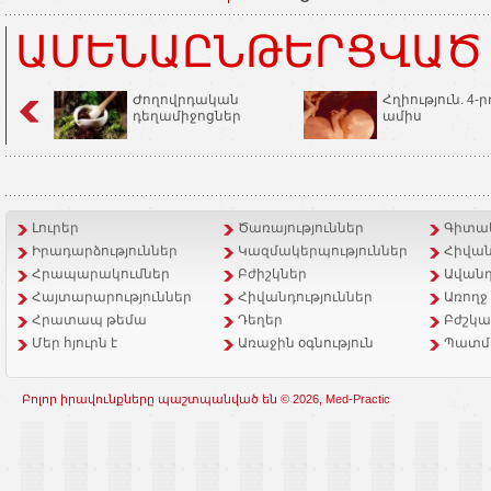
ԱՄԵՆԱԸՆԹԵՐՑՎԱԾ
Ժողովրդական
Հղիություն. 4-ր
դեղամիջոցներ
ամիս
Լուրեր
Ծառայություններ
Գիտակ
Իրադարձություններ
Կազմակերպություններ
Հիվան
Հրապարակումներ
Բժիշկներ
Ավանդ
Հայտարարություններ
Հիվանդություններ
Առողջ
Հրատապ թեմա
Դեղեր
Բժշկա
Մեր հյուրն է
Առաջին օգնություն
Պատմ
Բոլոր իրավունքները պաշտպանված են © 2026, Med-Practic