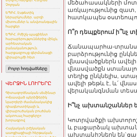
տրվող հարցեր. Հեղինե
մեծահասակների մոտ:
Չոլոյան
առկայությունից զատ
ԵՊԲՀ. Էսթետիկ
հատկապես օստեոպոր
ներարկումներ. արդի
միտումներ և անվտանգային
հարցեր
Ո՞ր դեպքերում ի՞նչ 
ԵՊԲՀ. Բժիշկ-պացիենտ
հարաբերություններից մինչև
արհեստական
Ճանապարհա-տրանս
բանականություն.
բարձրությունից ընկն
հարցազրույց գերմանացի
վիրաբույժի հետ
վնասվածքներն ավելի
վնասվածքն ստանալու
Բոլոր հոդվածները
տեղից ընկնելիս, ս
ավելի թեթև է, և՛ վնա
ՎԵՐՋԻՆ ԼՈՒՐԵՐԸ
վերականգնման տես
Գիտագործնական սեմինար
«Վնասված պերիֆերիկ
նյարդերի ժամանակակից
Ի՞նչ ախտանշաններ ե
դիագնոստիկայի և
վիրաբուժական բուժման
ակտուալ հարցերը»
Կոտրվածքի ախտորո
խորագրով
և բացարձակ ախտան
Հայկական բժշկական
ասոցիացիայի հերթական
ախտանիշներն են`ցավ