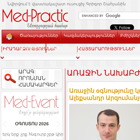
Նվիրվում է վաստակաշատ ուսուցիչ Գրիգոր Շահյանին
Ծառայություններ
Կազմակերպություններ
Բժիշկնե
Տեսասրահ
Կապ
ԻՐԱԴԱՐՁՈՒԹՅՈՒՆՆԵՐ
ՀԱՅՏԱՐԱՐՈՒԹՅՈՒՆՆԵՐ
ԱՐԱԳ
ԱՌԱՋԻՆ ՆԱԽԱԲԺ
ՈՐՈՆՄԱՆ
ՀԱՄԱԿԱՐԳԵՐ
Առաջին օգնությունը
Ալեքսանդր Արզումանյան
ՕԳՈՍՏՈՍ
2026
երկ
երք
չրք
հնգ
ուրբ
շբթ
կիր