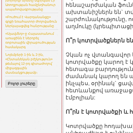
խորհրդի նիստը նվիրված էր
հենաշարժական ֆուն
Առողջության համընդհանուր
ապահովագրությանը
ախտանիշներն են` տ
«Բուժում է Վարդանանցը»
շարժունակությունը, 
գրքի եռահատոր ժողովածուն
աղմուկը (կրեպիտացիա
ներկայացվեց հանրությանը
«Սլավմեդ»-ը Հայաստանում
առաջինն է ներդրել
Ո՞ր կոտրվածքներն ե
ռոբոտային վիրաբուժության
համակարգ
Չկան ոչ վտանգավոր
Նոյեմբերի 1-ին և 2-ին,
«Ընտանեկան բժշկություն»
կոտրվածքը կարող է 
թեմայով 12-րդ գիտաժողով՝
հետագա բարդություն
միջազգային
մասնակցությամբ։
ժամանակ կարող են առ
ինչպես, օրինակ` ցա
Բոլոր լուրերը
հետևանքով առաջացած
էմբոլիան:
Ո՞րն է կոտրվածքի և
Կոտրվածքը հոդախա