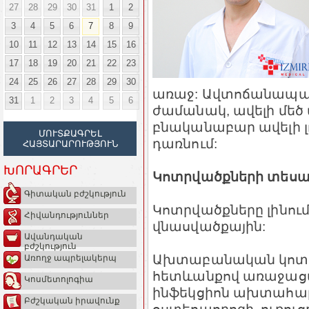
27
28
29
30
31
1
2
3
4
5
6
7
8
9
10
11
12
13
14
15
16
17
18
19
20
21
22
23
24
25
26
27
28
29
30
առաջ: Ավտոճանապա
31
1
2
3
4
5
6
ժամանակ, ավելի մեծ 
բնականաբար ավելի լ
ՄՈՒՏՔԱԳՐԵԼ
դառնում:
ՀԱՅՏԱՐԱՐՈՒԹՅՈՒՆ
ԽՈՐԱԳՐԵՐ
Կոտրվածքների տեսա
Գիտական բժշկություն
Կոտրվածքները լինո
Հիվանդություններ
վնասվածքային:
Ավանդական
բժշկություն
Ախտաբանական կոտր
Առողջ ապրելակերպ
հետևանքով առաջացած
Կոսմետոլոգիա
ինֆեկցիոն ախտահարմ
Բժշկական իրավունք