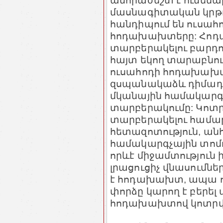
անհրաժեշտ է ունե
մասնագիտական կրթո
հանդիպում են ուսահ
հոդախախտերը: Հոդ
տարբերակելու բարդ
հայտ եկող տարաբնու
ուսահոդի հոդախախ
զսպանակաձև դիմադր
մկանային համակարգի 
տարբերակումը: Կոտ
տարբերակելու համար
հետազոտություն, ան
համակարգչային տոմո
որևէ միջամտություն 
լրացուցիչ վնասումնե
է հոդախախտ, ապա ոչ
փորձը կարող է բերել 
հոդախախտով կոտրվ