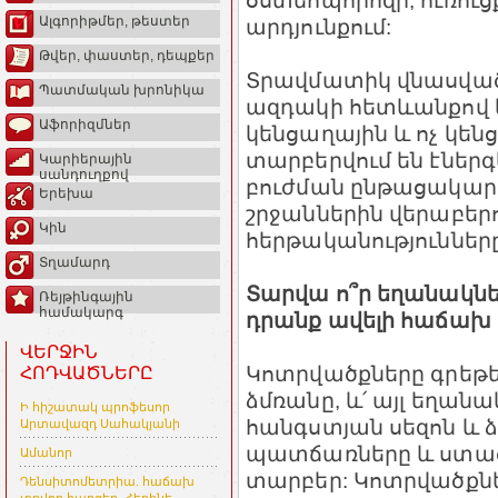
օստեոպորոզի, ուռուց
Ալգորիթմեր, թեստեր
արդյունքում:
Թվեր, փաստեր, դեպքեր
Տրավմատիկ վնասված
Պատմական խրոնիկա
ազդակի հետևանքով և
Աֆորիզմներ
կենցաղային և ոչ կեն
տարբերվում են էներ
Կարիերային
սանդուղքով
բուժման ընթացակար
Երեխա
շրջաններին վերաբերո
Կին
հերթականություններ
Տղամարդ
Տարվա ո՞ր եղանակներ
Ռեյթինգային
համակարգ
դրանք ավելի հաճախ
ՎԵՐՋԻՆ
Կոտրվածքները գրեթե
ՀՈԴՎԱԾՆԵՐԸ
ձմռանը, և՛ այլ եղանա
Ի հիշատակ պրոֆեսոր
հանգստյան սեզոն և 
Արտավազդ Սահակյանի
պատճառները և ստաց
Ամանոր
տարբեր: Կոտրվածքն
Դենսիտոմետրիա. հաճախ