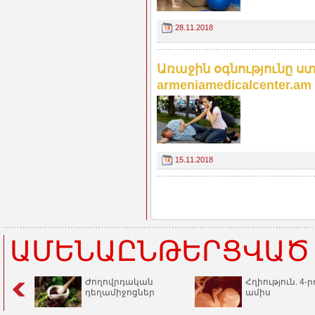
28.11.2018
Առաջին օգնությունը 
armeniamedicalcenter.am
15.11.2018
ԱՄԵՆԱԸՆԹԵՐՑՎԱԾ
Ժողովրդական
Հղիություն. 4-ր
դեղամիջոցներ
ամիս