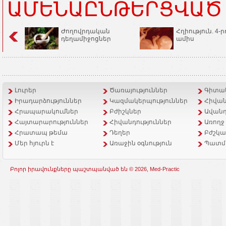
ԱՄԵՆԱԸՆԹԵՐՑՎԱԾ
Ժողովրդական
Հղիություն. 4-ր
դեղամիջոցներ
ամիս
Լուրեր
Ծառայություններ
Գիտակ
Իրադարձություններ
Կազմակերպություններ
Հիվան
Հրապարակումներ
Բժիշկներ
Ավանդ
Հայտարարություններ
Հիվանդություններ
Առողջ
Հրատապ թեմա
Դեղեր
Բժշկա
Մեր հյուրն է
Առաջին օգնություն
Պատմ
Բոլոր իրավունքները պաշտպանված են © 2026, Med-Practic