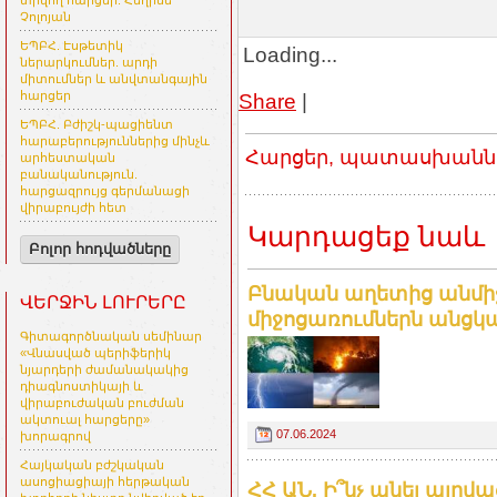
տրվող հարցեր. Հեղինե
Չոլոյան
ԵՊԲՀ. Էսթետիկ
Loading...
ներարկումներ. արդի
միտումներ և անվտանգային
Share
|
հարցեր
ԵՊԲՀ. Բժիշկ-պացիենտ
հարաբերություններից մինչև
Հարցեր, պատասխաններ
արհեստական
բանականություն.
հարցազրույց գերմանացի
վիրաբույժի հետ
Կարդացեք նաև
Բոլոր հոդվածները
Բնական աղետից անմի
ՎԵՐՋԻՆ ԼՈՒՐԵՐԸ
միջոցառումներն անցկաց
Գիտագործնական սեմինար
«Վնասված պերիֆերիկ
նյարդերի ժամանակակից
դիագնոստիկայի և
վիրաբուժական բուժման
ակտուալ հարցերը»
07.06.2024
խորագրով
Հայկական բժշկական
ասոցիացիայի հերթական
ՀՀ ԱՆ. Ի՞նչ անել այր