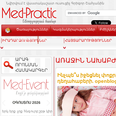
Նվիրվում է վաստակաշատ ուսուցիչ Գրիգոր Շահյանին
Ծառայություններ
Կազմակերպություններ
Բժիշկնե
Տեսասրահ
Կապ
ԻՐԱԴԱՐՁՈՒԹՅՈՒՆՆԵՐ
ՀԱՅՏԱՐԱՐՈՒԹՅՈՒՆՆԵՐ
ԱՐԱԳ
ԱՌԱՋԻՆ ՆԱԽԱԲԺ
ՈՐՈՆՄԱՆ
ՀԱՄԱԿԱՐԳԵՐ
Ինչպե՞ս իջեցնել փոքր
դեղահաբերի. openblo
ՕԳՈՍՏՈՍ
2026
երկ
երք
չրք
հնգ
ուրբ
շբթ
կիր