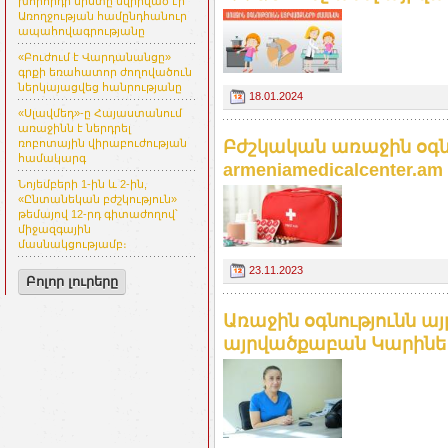
խորհրդի նիստը նվիրված էր
Առողջության համընդհանուր
ապահովագրությանը
«Բուժում է Վարդանանցը»
գրքի եռահատոր ժողովածուն
ներկայացվեց հանրությանը
18.01.2024
«Սլավմեդ»-ը Հայաստանում
առաջինն է ներդրել
Բժշկական առաջին օգն
ռոբոտային վիրաբուժության
համակարգ
armeniamedicalcenter.am
Նոյեմբերի 1-ին և 2-ին,
«Ընտանեկան բժշկություն»
թեմայով 12-րդ գիտաժողով՝
միջազգային
մասնակցությամբ։
23.11.2023
Բոլոր լուրերը
Առաջին օգնությունն ա
այրվածքաբան Կարինե