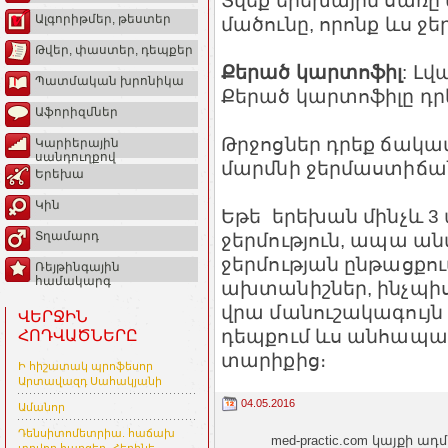
Տվեք երեխային սառը ս
Ալգորիթմեր, թեստեր
մածունը, որոնք ևս ջ
Թվեր, փաստեր, դեպքեր
Քերած կարտոֆիլ
: Լվ
Պատմական խրոնիկա
Քերած կարտոֆիլը դրե
Աֆորիզմներ
Թրջոցներ դրեք ճակատ
Կարիերային
սանդուղքով
մարմնի ջերմաստիճա
Երեխա
Կին
Եթե երեխան մինչև 3 
ջերմություն, ապա ա
Տղամարդ
ջերմության ընթացքում
Ռեյթինգային
համակարգ
ախտանիշներ, ինչպիսի
վրա մանուշակագույն 
ՎԵՐՋԻՆ
դեպքում ևս անհապա
ՀՈԴՎԱԾՆԵՐԸ
տարիքից։
Ի հիշատակ պրոֆեսոր
Արտավազդ Սահակյանի
04.05.2016
Ամանոր
Դենսիտոմետրիա. հաճախ
med-practic.com կայքի