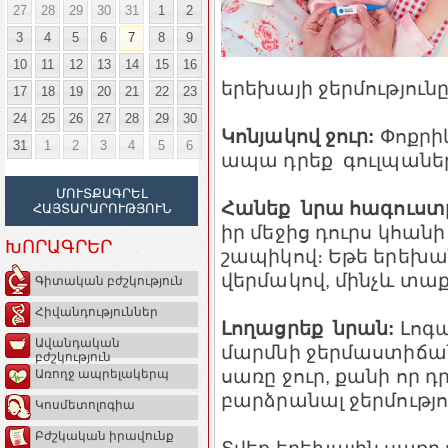
27
28
29
30
31
1
2
3
4
5
6
7
8
9
10
11
12
13
14
15
16
երեխայի ջերմությունը
17
18
19
20
21
22
23
24
25
26
27
28
29
30
Կոնյակով ջուր:
Փոքրիկ
31
1
2
3
4
5
6
ապա դրեք գուլպաներ
ՄՈՒՏՔԱԳՐԵԼ
Հանեք նրա հագուստ
ՀԱՅՏԱՐԱՐՈՒԹՅՈՒՆ
իր մեջից դուրս կհանի
ԽՈՐԱԳՐԵՐ
շապիկով։ Եթե երեխան
վերմակով, մինչև տա
Գիտական բժշկություն
Հիվանդություններ
Լողացրեք նրան:
Լոգ
Ավանդական
մարմնի ջերմաստիճան
բժշկություն
սառը ջուր, քանի որ 
Առողջ ապրելակերպ
բարձրանալ ջերմությո
Կոսմետոլոգիա
Բժշկական իրավունք