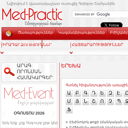
Նվիրվում է վաստակաշատ ուսուցիչ Գրիգոր Շահյանին
Ծառայություններ
Կազմակերպություններ
Բժիշկնե
Տեսասրահ
Կապ
ԻՐԱԴԱՐՁՈՒԹՅՈՒՆՆԵՐ
ՀԱՅՏԱՐԱՐՈՒԹՅՈՒՆՆԵՐ
ԱՐԱԳ
ԵՐԵԽԱ
ՈՐՈՆՄԱՆ
ՀԱՄԱԿԱՐԳԵՐ
Գտնել հիվանդությունն առաջի
Ա
Բ
Գ
Դ
Ե
Զ
Է
Մ
Յ
Ն
Շ
Ո
Չ
Պ
Ֆ
ՕԳՈՍՏՈՍ
2026
Էխինոկոկ թոքի (մանկական տ
երկ
երք
չրք
հնգ
ուրբ
շբթ
կիր
Էմֆիզեմա թոքերի (մանկական