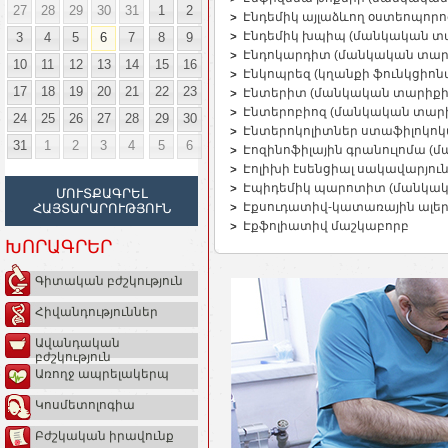
27
28
29
30
31
1
2
Էնդեմիկ այլաձևող օստեոպոր
Էնդեմիկ խպիպ (մանկական տ
3
4
5
6
7
8
9
Էնդոկարդիտ (մանկական տար
10
11
12
13
14
15
16
Էնկոպրեզ (կղանքի ֆունկցիոն
17
18
19
20
21
22
23
Էնտերիտ (մանկական տարիքի
Էնտերոբիոզ (մանկական տար
24
25
26
27
28
29
30
Էնտերոկոլիտներ ստաֆիլոկոկ
31
1
2
3
4
5
6
Էոզինոֆիլային գրանուլոմա (
Էոլիխի էսենցիալ սակավարյու
Էպիդեմիկ պարոտիտ (մանկակ
ՄՈՒՏՔԱԳՐԵԼ
Էքսուդատիվ-կատառային ալեր
ՀԱՅՏԱՐԱՐՈՒԹՅՈՒՆ
Էքֆոլիատիվ մաշկաբորբ
ԽՈՐԱԳՐԵՐ
Գիտական բժշկություն
Հիվանդություններ
Ավանդական
բժշկություն
Առողջ ապրելակերպ
Կոսմետոլոգիա
Բժշկական իրավունք