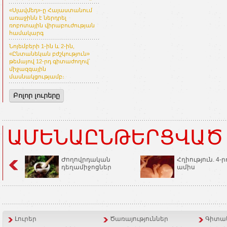
«Սլավմեդ»-ը Հայաստանում
առաջինն է ներդրել
ռոբոտային վիրաբուժության
համակարգ
Նոյեմբերի 1-ին և 2-ին,
«Ընտանեկան բժշկություն»
թեմայով 12-րդ գիտաժողով՝
միջազգային
մասնակցությամբ։
Բոլոր լուրերը
ԱՄԵՆԱԸՆԹԵՐՑՎԱԾ
Ժողովրդական
Հղիություն. 4-ր
դեղամիջոցներ
ամիս
Լուրեր
Ծառայություններ
Գիտակ