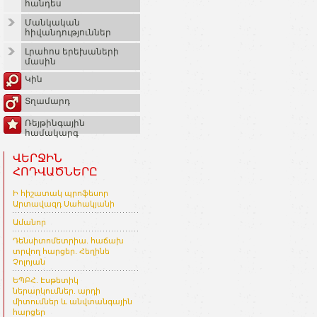
հանդես
Մանկական
հիվանդություններ
Լրահոս երեխաների
մասին
Կին
Տղամարդ
Ռեյթինգային
համակարգ
ՎԵՐՋԻՆ
ՀՈԴՎԱԾՆԵՐԸ
Ի հիշատակ պրոֆեսոր
Արտավազդ Սահակյանի
Ամանոր
Դենսիտոմետրիա. հաճախ
տրվող հարցեր. Հեղինե
Չոլոյան
ԵՊԲՀ. Էսթետիկ
ներարկումներ. արդի
միտումներ և անվտանգային
հարցեր