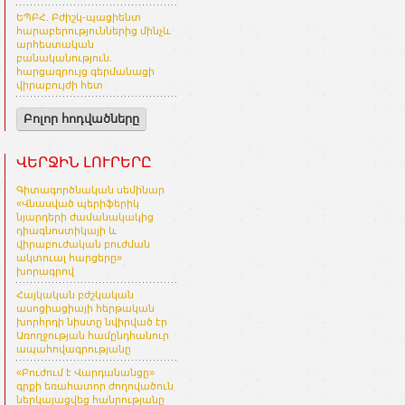
ԵՊԲՀ. Բժիշկ-պացիենտ
հարաբերություններից մինչև
արհեստական
բանականություն.
հարցազրույց գերմանացի
վիրաբույժի հետ
Բոլոր հոդվածները
ՎԵՐՋԻՆ ԼՈՒՐԵՐԸ
Գիտագործնական սեմինար
«Վնասված պերիֆերիկ
նյարդերի ժամանակակից
դիագնոստիկայի և
վիրաբուժական բուժման
ակտուալ հարցերը»
խորագրով
Հայկական բժշկական
ասոցիացիայի հերթական
խորհրդի նիստը նվիրված էր
Առողջության համընդհանուր
ապահովագրությանը
«Բուժում է Վարդանանցը»
գրքի եռահատոր ժողովածուն
ներկայացվեց հանրությանը