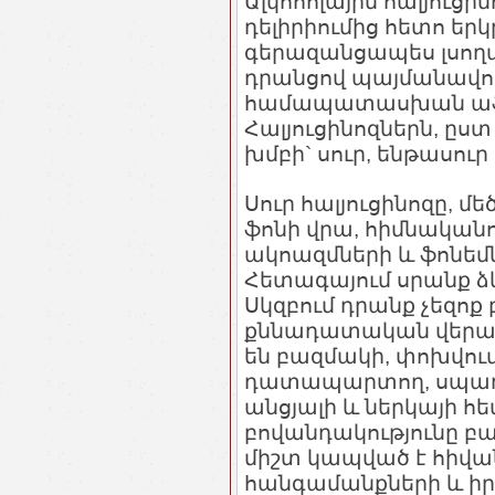
Ալկոհոլային հալյուց
դելիրիումից հետո եր
գերազանցապես լսողակ
դրանցով պայմանավո
համապատասխան աֆեկ
Հալյուցինոզներն, ըստ
խմբի` սուր, ենթասուր
Սուր հալյուցինոզը, մ
ֆոնի վրա, հիմնականո
ակոազմների և ֆոնեմներ
Հետագայում սրանք ձ
Սկզբում դրանք չեզոք 
քննադատական վերաբ
են բազմակի, փոխվում է
դատապարտող, սպառն
անցյալի և ներկայի հե
բովանդակությունը բ
միշտ կապված է հիվա
հանգամանքների և իր