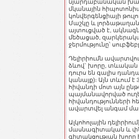
նյարդաբանական խան
մկանային հիպոտոնիա,
կոնվերգենցիայի թուլո
Մաշկը և լորձաթաղանթ
այտուցված է, ակնագնդ
մեծացած, զարկերակայ
ջերմությունը՝ սուբֆեբ
Դելիրիումն ավարտվո
ձևով` խորը, տևական 
դուրս են գալիս դանդ
կանայք)։ Այն տևում է 
հիվանդի մոտ այն ընթ
պայմանավորված ուղ
հիվանդությունների հ
ավարտվել անգամ մա
Ալկոհոլային դելիրիու
մասնագիտական և փն
գիտակցության խորը 