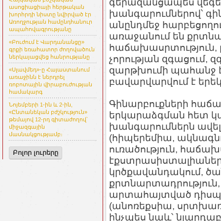
գերազանցապես վեգե
ասոցիացիայի հերթական
խանգարումներով՝ գ
խորհրդի նիստը նվիրված էր
Առողջության համընդհանուր
անընդմեջ հարբեցողու
ապահովագրությանը
առաջանում են քրտնա
«Բուժում է Վարդանանցը»
հաճախասրտություն,
գրքի եռահատոր ժողովածուն
չորության զգացում, 
ներկայացվեց հանրությանը
զարթխումի պահանջ է
«Սլավմեդ»-ը Հայաստանում
առաջինն է ներդրել
բավարվարվում է երե
ռոբոտային վիրաբուժության
համակարգ
Գինարբուքների հաճ
Նոյեմբերի 1-ին և 2-ին,
«Ընտանեկան բժշկություն»
երկարաձգման հետ 
թեմայով 12-րդ գիտաժողով՝
խանգարումներն ավել
միջազգային
մասնակցությամբ։
(հիպերեմիա, ակնագնդ
ուռածություն, հաճախ
Բոլոր լուրերը
էքստրասիստալիաներո
կրծքավանդակում, ծան
քրտնարտադրություն, դ
արտահայտված դիսպ
(անոռեքսիա, սրտխառնո
ինչպես նաև՝ նյարդ