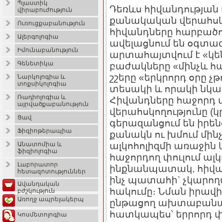
Պլաստիկ
Դեռևս հիվանդության 
վիրաբուժություն
քանակական վերահսկող
Ուռուցքաբանություն
հիվանդները հարբածո
Ալերգոլոգիա
ավելացնում են օգտագ
Իմունաբանություն
արտահայտվում է «կ
Գենետիկա
բաժակները «մինչև հ
շշերը «երկրորդ օրը չ
Նարկոլոգիա և
տոքսիկոլոգիա
տեսակի և որակի նկ
Ռադիոլոգիա և
Հիվանդները հաջորդ 
այրվածքաբանություն
վերահսկողությունը 
Ցավ
գերազանցում են իրենց
Ֆիզիոթերապիա
քանակն ու խմում մինչ
ալկոհոլիզմի առաջին 
Անատոմիա և
ֆիզիոլոգիա
հաջորդող փուլում ալկ
Լաբորատոր
ինքնանպատակ, հիվան
հետազոտություններ
ինչ պատահի` չկարո
Ավանդական
հակումը։ Նման իրավ
բժշկություն
Առողջ ապրելակերպ
ընթացող ախտաբանակա
հատկապես՝ երրորդ փո
Կոսմետոլոգիա