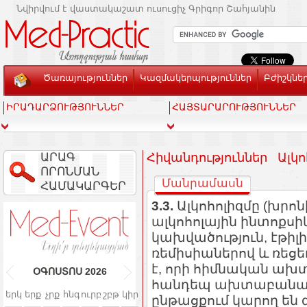
Նվիրվում է վաստակաշատ ուսուցիչ Գրիգոր Շահյանին
Ծառայություններ
Կազմակերպություններ
Բժիշկնե
ԻՐԱԴԱՐՁՈՒԹՅՈՒՆՆԵՐ
ՀԱՅՏԱՐԱՐՈՒԹՅՈՒՆՆԵՐ
ԱՐԱԳ
Հիվանդություններ Ալկոհ
ՈՐՈՆՄԱՆ
Մանրամասն
ՀԱՄԱԿԱՐԳԵՐ
3.3.
Ալկոհոլիզմը (խրո
ալկոհոլային ինտոքսի
կախվածություն, էթիլ
ռեմիսիաներով և ռեցե
է, որի հիմնական ախ
ՕԳՈՍՏՈՍ
2026
հանդեպ ախտաբանակա
երկ
երք
չրք
հնգ
ուրբ
շբթ
կիր
ընթացքում կարող են