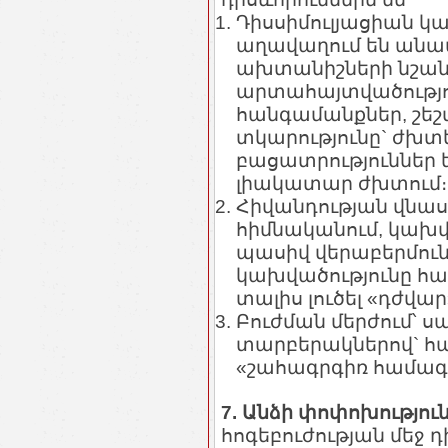
Դիսսիմուլյացիան կ
աղավաղում են անամ
ախտանիշների նշանա
արտահայտվածությու
հանգամանքներ, շեշ
տկարությունը` ժխտ
բացատրություններ ե
լիակատար ժխտում։
Հիվանդության վնաս
հիմնականում, կախ
պասիվ վերաբերմուն
կախվածությունը համա
տալիս լուծել «դժվա
Բուժման մերժում՝ ս
տարբերակներով` հ
«շահագրգիռ համագո
7. Անձի փոփոխությու
հոգեբուժության մեջ դ