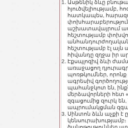
Ասթենիկ ձևը բնութա
հյուծվելիությամբ, հ
հատկապես, հարազ
փոխհարաբերությունն
աշխատավայրում ավել
հեշտությամբ փոխվո
անհանդուրժողականու
հեշտությամբ էլ այն 
հիվանդը զղջա իր ա
Էքսպլոզիվ ձևի ժամ
առաջացող դյուրագրգ
պոռթկումներ, որոնք 
ագրեսիվ գործողությ
պահանջկոտ են, ին
մերձավորների հետ «
զգացումից զուրկ են,
ապրումակցման զգա
Սինտոն ձևն աչքի է 
կենսուրախությամբ։
ծանոթություններ ստ