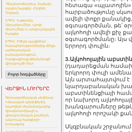
հետագա «պլատոյին» հ
Դենսիտոմետրիա. հաճախ
տրվող հարցեր. Հեղինե
հարբածությունը սկսու
Չոլոյան
ավելի փոքր քանակից, 
ԵՊԲՀ. Էսթետիկ
օգտագործման, թե՛ օր
ներարկումներ. արդի
միտումներ և անվտանգային
ալկոհոլի ավելի քիչ 
հարցեր
օգտագործմանը։ Այս վ
ԵՊԲՀ. Բժիշկ-պացիենտ
երրորդ փուլին։
հարաբերություններից մինչև
արհեստական
բանականություն.
3.Ալկոհոլային աբստ
հարցազրույց գերմանացի
վիրաբույժի հետ
(դադարեցման համախտա
երկրորդ փուլի ամենա
Բոլոր հոդվածները
Այն արտահայտվում է
նյարդաբանական խանգ
ՎԵՐՋԻՆ ԼՈՒՐԵՐԸ
աբստինենցիայի համա
Գիտագործնական սեմինար
որ նախորդ ալկոհոլա
«Վնասված պերիֆերիկ
խանգարումները թեթևա
նյարդերի ժամանակակից
դիագնոստիկայի և
ալկոհոլի որոշակի քա
վիրաբուժական բուժման
ակտուալ հարցերը»
խորագրով
Սկզբնական շրջանում
Հայկական բժշկական