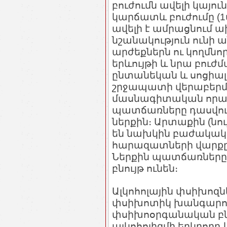
բուժումն ավելի կայո
կարճատև բուժումը (
ավելի է ամրացնում
նշանակություն ունի ա
արժեքներն ու կողմնո
երևույթի և նրա բուժ
ընտանեկան և սոցիալ
շրջապատի վերաբերմո
մասնագիտական որակա
պատճառները դասվում
ներքին։ Արտաքին (նո
են նախկին բաժակակի
հարազատների վարքը,
Ներքին պատճառները
բնույթ ունեն։
Ալկոհոլային փսիխոզն
փսիխոտիկ խանգարումն
փսիխոօրգանական բնո
ալկոհոլիզմի երկրորդ և