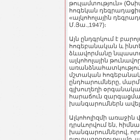
թուլամտություն» (Օսիպ
հոգեկան դեգրադացիա» 
«ալկոհոլային դեգրադա
Մ.Յա.,1947)։
Այն ընդգրկում է բարո
հոգեբանական և ինտե
ձևավորմանը նպաստու
ալկոհոլային թունավո
առանձնահատկությունն
մշտական հոգեբանակ
ընդհարումները, մարմ
գլխուղեղի օրգանակա
հարաճուն զարգացման
խանգարումներն ավելի
Ալկոհոլիզմի առաջին 
դրսևորվում են, հիմն
խանգարումներով, որ
դյուրագրգռությամբ, 