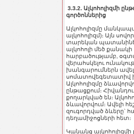
3.3.2. Ալկոհոլիզմի ը
գործոններից
Ալկոհոլիզմը մանկա
ալկոհոլիզմ)։ Այն սով
տարեկան պատանիների
ալկոհոլի մեծ քանակ
հարբածությամբ, օգտ
վերահսկելու ունակու
խանգարումներն ավե
սոմատովեգետատիվ 
Ալկոհոլիզմը ձևավորվո
ընթացքում։ Հիվանդու
քողարկված են։ Ալկոհ
ձևավորվում։ Ավելի հ
զուգորդված ձևերը` հ
դեղամիջոցների հետ։
Կանանց ալկոհոլիզմի 