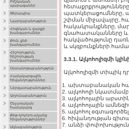
Բժշկական
հետաքրքրությունները,
պարագաներ
պատկերացումները, պ
Թերապիա
շփման միջավայրը, հ
Նյարդաբանություն
հակակրանքները, մա
Հոգեկան և վարքի
գնահատականները և այ
խանգարումներ
հակվածությունը դառ
Քուն, քնի
խանգարումներ
և սկզբունքների համ
Հիշողություն,
հիշողության
3.3.1. Ալկոհոլիզմի 
խանգարումներ
Սրտանոթաբանություն
Ալկոհոլիզմի տիպիկ դր
Համակարգային
հիվանդություններ
ախտաբանական հակո
Ներզատաբանություն
ալկոհոլի նկատմամբ
Արյունաբանություն
ալկոհոլային աբստ
Շնչառական
ալկոհոլային ամնեզի
համակարգ
ալկոհոլ օգտագործել
Քիթ-կոկորդ-ականջ
հիվանդության գիտա
հիվանդություններ
անձի փոփոխություն
Ակնաբանություն