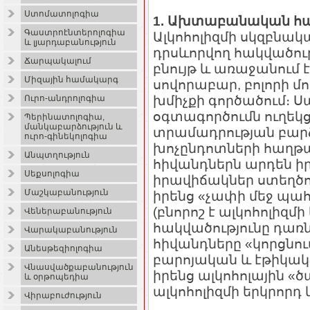
Ստոմատոլոգիա
1. Ախտաբանական հակ
Գաստրոէնտերոլոգիա
Ալկոհոլիզմի սկզբնակ
և լյարդաբանություն
դրսևորվող հակվածութ
Ճարպակալում
բնույթ և առաջանում է
Միզային համակարգ
սովորաբար, բոլորի մ
խմիչքի գործածում։ Ս
Ուրո-անդրոլոգիա
օգտագործումն ուղեկց
Պերինատոլոգիա,
մանկաբարձություն և
տրամադրության բար
ուրո-գինեկոլոգիա
խոչընդոտների հաղթահ
Անպտղություն
հիվանդներն արդեն ի
Սեքսոլոգիա
իրավիճակներ ստեղծո
Մաշկաբանություն
իրենց «չափի մեջ պահե
(բնորոշ է ալկոհոլիզմ
Վեներաբանություն
հակվածությունը դառ
Վարակաբանություն
հիվանդները «կորցնում
Անեսթեզիոլոգիա
բարոյական և էթիկակ
Վնասվածքաբանություն
իրենց ալկոհոլային «ծ
և օրթոպեդիա
ալկոհոլիզմի երկրորդ 
Վիրաբուժություն