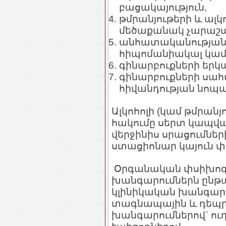
բացակայություն,
թմրանյութերի և ալ
մեծաքանակ չարաշա
անհատականության 
հիպոմանիակալ կամ 
գինարբուքների երկ
գինարբուքների սա
հիվանդության նոպան
Ալկոհոլի (կամ թմրա
հակումը սերտ կապվա
վերջինիս սրացումներ
ստացիոնար կայուն փո
Օրգանական փսիխոզ
խանգարումներն ընթա
կլինիկական խանգար
տագնապային և դեպր
խանգարումներով` ու