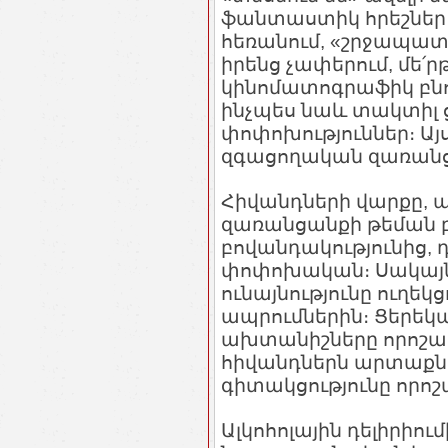
ֆանտաստիկ հրեշներ։ 
հեռանում, «շրջապատո
իրենց չափերում, մե՛
կինոմատոգրաֆիկ բնու
ինչպես նաև տակտիլ ց
փոփոխություններ։ Այ
զգացողական զառանց
Հիվանդների վարքը, 
զառանցանքի թեման բ
բովանդակությունից, 
փոփոխական։ Սակայն 
ունայնությունը ուղեկ
ապրումներին։ Ցերեկ
ախտանիշները որոշակ
հիվանդներն արտաքնա
գիտակցությունը որոշ
Ալկոհոլային դելիրիու