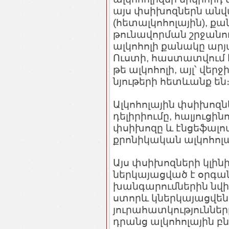
այս փսիխոզներն անվ
(հետալկոհոլային), քան
թունավորման շրջանում
ալկոհոլի քանակը արյա
Ուստի, հաստատվում է
թե ալկոհոլի, այլ՝ վ
նյութերի հետևանք են
Ալկոհոլային փսիխոզն
դելիրիումը, հալյուց
փսիխոզը և էնցեֆալո
քրոնիկական ալկոհոլա
Այս փսիխոզների կլի
ներկայացված է օրգ
խանգարումներին նվի
ստորև կներկայացվեն
յուրահատկությունները
դրանց ալկոհոլային բն