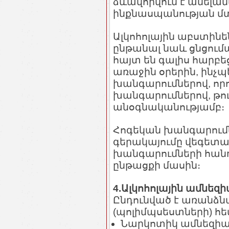
ձևավորվում է անելան
ինքնասպանության մտ
Ալկոհոլային աբստին
ընթանալ նաև ցնցումա
հայտ են գալիս հարբե
առաջին օրերին, ինչ
խանգարումներով, որ
խանգարումներով, թու
անօգնականությամբ։
Հոգեկան խանգարումն
գերակայումը վեգետ
խանգարումների հանդե
ընթացքի մասին։
4.Ալկոհոլային ամնեզ
Ընդունված է առանձն
(պոլիմպսեստների) հ
Նարկոտիկ ամնեզիայ