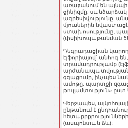
առաջանում են այնպիս
ցինիզմը, սանձարձակ 
ագրեսիվությունը, ան
մյուսներին նվաստացնե
ստախոսությունը, պար
(փսիխոպաթանման ձև
Դեգրադացիան կարող 
էյֆորիայով` անհոգ են
տրամադրությամբ (էյֆո
արժանապատվության,
զգացումը, ինչպես նա
ամոթը, պարտքի զգացո
թուլամտություն» ըստ Ա.
Վերջապես, ալկոհոլա
ընթանում է ընդհանու
հետաքրքրությունների
(ասպոնտան ձև)։