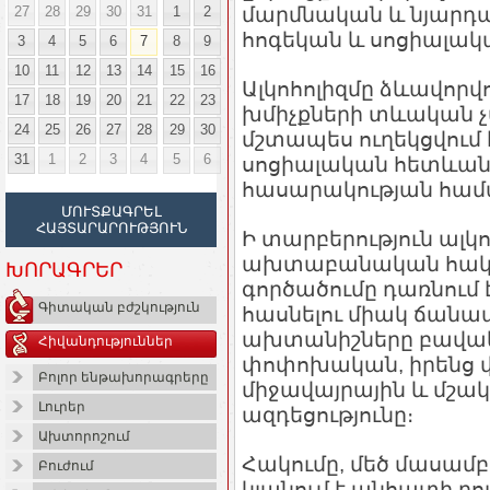
27
28
29
30
31
1
2
մարմնական և նյարդ
հոգեկան և սոցիալա
3
4
5
6
7
8
9
10
11
12
13
14
15
16
Ալկոհոլիզմը ձևավոր
17
18
19
20
21
22
23
խմիչքների տևական չ
24
25
26
27
28
29
30
մշտապես ուղեկցվու
31
1
2
3
4
5
6
սոցիալական հետևանքն
հասարակության համ
ՄՈՒՏՔԱԳՐԵԼ
ՀԱՅՏԱՐԱՐՈՒԹՅՈՒՆ
Ի տարբերություն ալ
ախտաբանական հակմ
ԽՈՐԱԳՐԵՐ
գործածումը դառնում
Գիտական բժշկություն
հասնելու միակ ճան
ախտանիշները բավակ
Հիվանդություններ
փոփոխական, իրենց վր
Բոլոր ենթախորագրերը
միջավայրային և մշակ
Լուրեր
ազդեցությունը։
Ախտորոշում
Հակումը, մեծ մասամբ
Բուժում
կլանում է անհատի բոլ