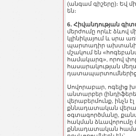
(անգամ գիշերը)։ Եվ 
են։
6. Հիվանդության գի
մերժումը որևէ ձևով մ
կլինիկայում և սրա առ
պարտադիր ախտանիշ։ 
մշակում են «հոգեբ
համակարգ», որով փո
հասարակության մեղ
դատապարտումներից
Սովորաբար, ոգելից խ
անտարբեր (ինդիֆեր
վերաբերմունք, ինչն է
քննադատական վերաբե
օգտագործմանը, քանա
հակման ձևավորումը 
քննադատական համակ
դրսևորումներն են`