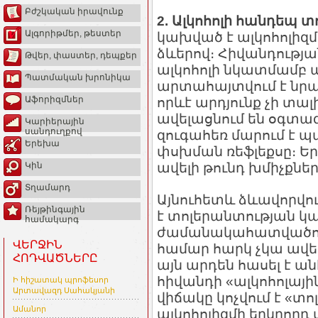
Բժշկական իրավունք
2. Ալկոհոլի հանդեպ 
Ալգորիթմեր, թեստեր
կախված է ալկոհոլիզմ
ձևերով։ Հիվանդությա
Թվեր, փաստեր, դեպքեր
ալկոհոլի նկատմամբ 
Պատմական խրոնիկա
արտահայտվում է նրա
Աֆորիզմներ
որևէ արդյունք չի տա
ավելացնում են օգտագ
Կարիերային
սանդուղքով
զուգահեռ մարում է 
Երեխա
փսխման ռեֆլեքսը։ Եր
ավելի թունդ խմիչքնե
Կին
Տղամարդ
Այնուհետև ձևավորվու
Ռեյթինգային
է տոլերանտության կա
համակարգ
ժամանակահատվածում
ՎԵՐՋԻՆ
համար հարկ չկա ավել
ՀՈԴՎԱԾՆԵՐԸ
այն արդեն հասել է
հիվանդի «ալկոհոլայի
Ի հիշատակ պրոֆեսոր
Արտավազդ Սահակյանի
վիճակը կոչվում է «տ
Ամանոր
ալկոհոլիզմի երկրորդ 