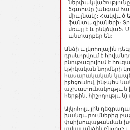
ներփակվածությունը,
ձգտումը (անգամ հա
միայնակ)։ Հակված 
ֆանտազիաների։ Տր
մռայլ է և ընկճված
անտարբեր են։
Անձի ալկոհոլային դ
դրսևորվում է հիվանդո
բնութագրվում է հուզ
էթիկական նորմերի կ
հասարակական կապեր
իջեցումով, ինչպես ն
աշխատունակության ի
հերթին, հիշողության
Ալկոհոլային դեգրադաց
խանգարումներից բացի
փսիխոպաթանման խանգ
տվյալ անձին բնորոշ 