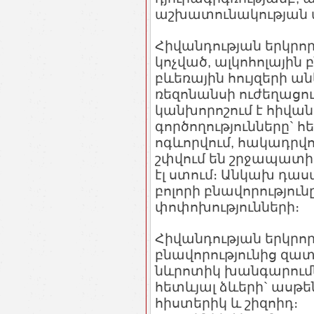
աշխատունակության ան
Հիվանդության երկրոր
կոչված, ալկոհոլային բ
բևեռային հույզերի ա
ռեզոնանսի ուժեղացում
կանխորոշում է հիվան
գործողությունները` հե
ոգևորվում, հակադրվո
շփվում են շրջապատի 
էլ ստում։ Անկախ դաս
բոլորի բնավորությու
փոփոխությունների։
Հիվանդության երկրորդ
բնավորությունից զատ
նևրոտիկ խանգարումն
հետևյալ ձևերի` ասթեն
հիստերիկ և շիզոիդ։