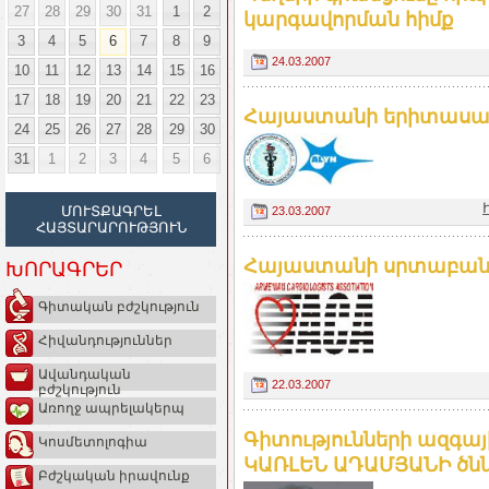
27
28
29
30
31
1
2
կարգավորման հիմք
3
4
5
6
7
8
9
24.03.2007
10
11
12
13
14
15
16
17
18
19
20
21
22
23
Հայաստանի երիտասար
24
25
26
27
28
29
30
31
1
2
3
4
5
6
ՄՈՒՏՔԱԳՐԵԼ
23.03.2007
ՀԱՅՏԱՐԱՐՈՒԹՅՈՒՆ
Հայաստանի սրտաբան
ԽՈՐԱԳՐԵՐ
Գիտական բժշկություն
Հիվանդություններ
Ավանդական
22.03.2007
բժշկություն
Առողջ ապրելակերպ
Գիտությունների ազգա
Կոսմետոլոգիա
ԿԱՌԼԵՆ ԱԴԱՄՅԱՆԻ ծնն
Բժշկական իրավունք