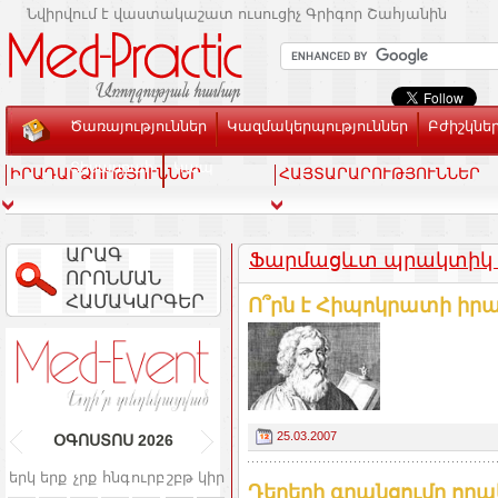
Նվիրվում է վաստակաշատ ուսուցիչ Գրիգոր Շահյանին
Ծառայություններ
Կազմակերպություններ
Բժիշկնե
Տեսասրահ
Կապ
ԻՐԱԴԱՐՁՈՒԹՅՈՒՆՆԵՐ
ՀԱՅՏԱՐԱՐՈՒԹՅՈՒՆՆԵՐ
ԱՐԱԳ
Ֆարմացևտ պրակտիկ 2.
ՈՐՈՆՄԱՆ
ՀԱՄԱԿԱՐԳԵՐ
Ո՞րն է Հիպոկրատի իր
25.03.2007
ՕԳՈՍՏՈՍ
2026
երկ
երք
չրք
հնգ
ուրբ
շբթ
կիր
Դեղերի գրանցումը որ