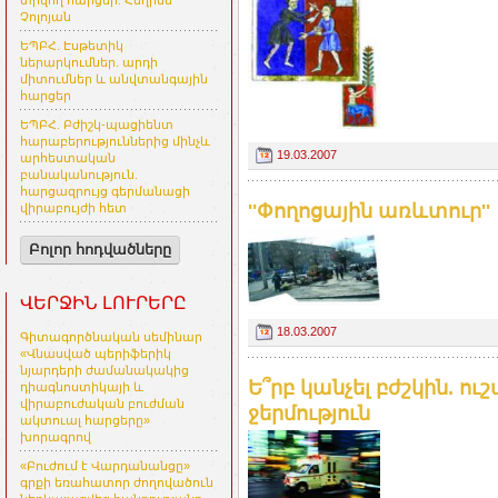
տրվող հարցեր. Հեղինե
Չոլոյան
ԵՊԲՀ. Էսթետիկ
ներարկումներ. արդի
միտումներ և անվտանգային
հարցեր
ԵՊԲՀ. Բժիշկ-պացիենտ
հարաբերություններից մինչև
19.03.2007
արհեստական
բանականություն.
հարցազրույց գերմանացի
''Փողոցային առևտուր''
վիրաբույժի հետ
Բոլոր հոդվածները
ՎԵՐՋԻՆ ԼՈՒՐԵՐԸ
18.03.2007
Գիտագործնական սեմինար
«Վնասված պերիֆերիկ
նյարդերի ժամանակակից
Ե՞րբ կանչել բժշկին. ու
դիագնոստիկայի և
վիրաբուժական բուժման
ջերմություն
ակտուալ հարցերը»
խորագրով
«Բուժում է Վարդանանցը»
գրքի եռահատոր ժողովածուն