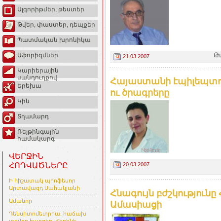
Ալգորիթմեր, թեստեր
Թվեր, փաստեր, դեպքեր
Պատմական խրոնիկա
Թ
Աֆորիզմներ
21.03.2007
Կարիերային
սանդուղքով
Հայաստանի էպիլեպտոլո
Երեխա
ու ծրագրերը
Կին
Տղամարդ
Ռեյթինգային
համակարգ
ՎԵՐՋԻՆ
20.03.2007
ՀՈԴՎԱԾՆԵՐԸ
Ի հիշատակ պրոֆեսոր
Արտավազդ Սահակյանի
Հնագույն բժշկությունը
Ամանոր
Ամասիացի
Դենսիտոմետրիա. հաճախ