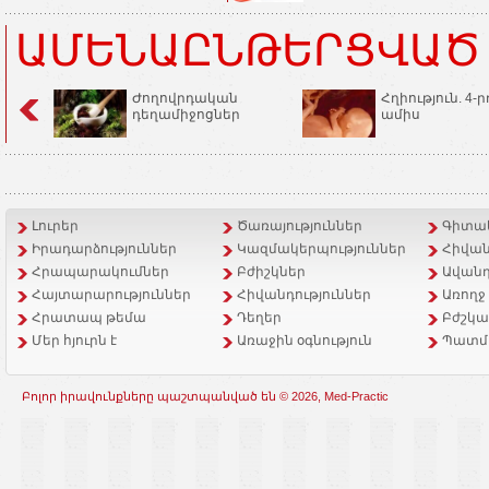
ԱՄԵՆԱԸՆԹԵՐՑՎԱԾ
Ժողովրդական
Հղիություն. 4-ր
դեղամիջոցներ
ամիս
Լուրեր
Ծառայություններ
Գիտակ
Իրադարձություններ
Կազմակերպություններ
Հիվան
Հրապարակումներ
Բժիշկներ
Ավանդ
Հայտարարություններ
Հիվանդություններ
Առողջ
Հրատապ թեմա
Դեղեր
Բժշկա
Մեր հյուրն է
Առաջին օգնություն
Պատմ
Բոլոր իրավունքները պաշտպանված են © 2026, Med-Practic