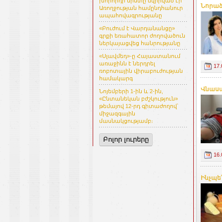
խորհրդի նիստը նվիրված էր
Նորաձ
Առողջության համընդհանուր
ապահովագրությանը
«Բուժում է Վարդանանցը»
գրքի եռահատոր ժողովածուն
ներկայացվեց հանրությանը
«Սլավմեդ»-ը Հայաստանում
առաջինն է ներդրել
17.
ռոբոտային վիրաբուժության
համակարգ
Վնասա
Նոյեմբերի 1-ին և 2-ին,
«Ընտանեկան բժշկություն»
թեմայով 12-րդ գիտաժողով՝
միջազգային
մասնակցությամբ։
Բոլոր լուրերը
16.
Ինչպե