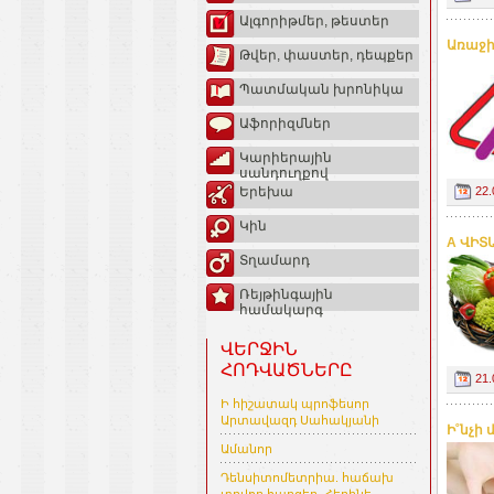
Ալգորիթմեր, թեստեր
Առաջի
Թվեր, փաստեր, դեպքեր
Պատմական խրոնիկա
Աֆորիզմներ
Կարիերային
սանդուղքով
22.
Երեխա
Կին
А ՎԻՏ
Տղամարդ
Ռեյթինգային
համակարգ
ՎԵՐՋԻՆ
ՀՈԴՎԱԾՆԵՐԸ
21.
Ի հիշատակ պրոֆեսոր
Արտավազդ Սահակյանի
Ի˚նչի
Ամանոր
Դենսիտոմետրիա. հաճախ