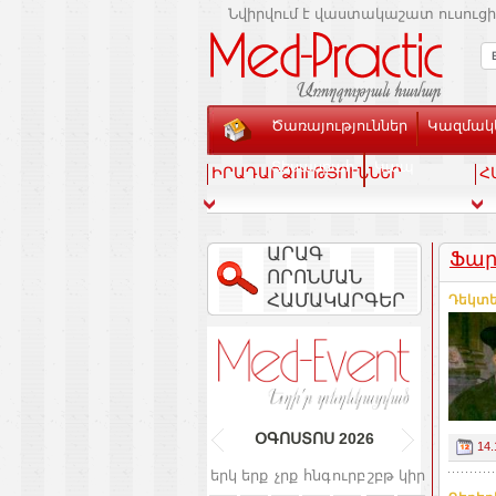
Նվիրվում է վաստակաշատ ուսուցի
Ծառայություններ
Կազմակե
Տեսասրահ
Կապ
ԻՐԱԴԱՐՁՈՒԹՅՈՒՆՆԵՐ
Հ
ԱՐԱԳ
Ֆար
ՈՐՈՆՄԱՆ
ՀԱՄԱԿԱՐԳԵՐ
Դեկտե
ՕԳՈՍՏՈՍ
2026
14.
երկ
երք
չրք
հնգ
ուրբ
շբթ
կիր