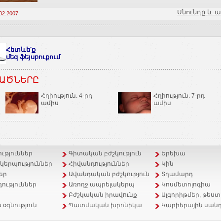
Սնունդը և ա
02.2007
Հետևե′ք
մեզ ֆեյսբուքում
ԱԾՆԵՐԸ
Հղիություն. 4-րդ
Հղիություն. 7-րդ
ամիս
ամիս
ւթյուններ
Գիտական բժշկություն
Երեխա
երպություններ
Հիվանդություններ
Կին
եր
Ավանդական բժշկություն
Տղամարդ
ություններ
Առողջ ապրելակերպ
Կոսմետոլոգիա
Բժշկական իրավունք
Ալգորիթմեր, թեստ
 օգնություն
Պատմական խրոնիկա
Կարիերային սանդ