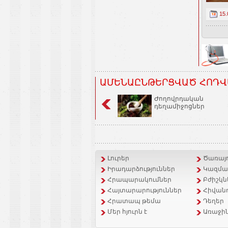
15.
ԱՄԵՆԱԸՆԹԵՐՑՎԱԾ ՀՈԴՎ
Ժողովրդական
դեղամիջոցներ
Լուրեր
Ծառայո
Իրադարձություններ
Կազմակ
Հրապարակումներ
Բժիշկն
Հայտարարություններ
Հիվանդ
Հրատապ թեմա
Դեղեր
Մեր հյուրն է
Առաջին