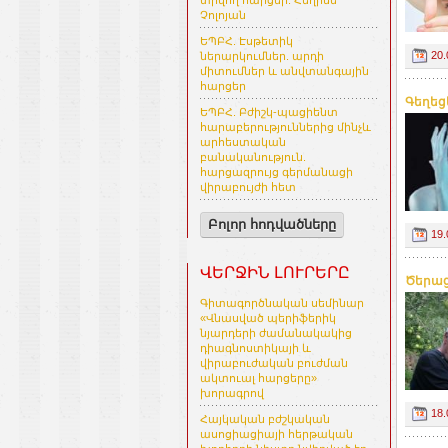
տրվող հարցեր. Հեղինե
Չոլոյան
ԵՊԲՀ. Էսթետիկ
20.
ներարկումներ. արդի
միտումներ և անվտանգային
հարցեր
Գեղեց
ԵՊԲՀ. Բժիշկ-պացիենտ
հարաբերություններից մինչև
արհեստական
բանականություն.
հարցազրույց գերմանացի
վիրաբույժի հետ
Բոլոր հոդվածները
19.
ՎԵՐՋԻՆ ԼՈՒՐԵՐԸ
Ծերաց
Գիտագործնական սեմինար
«Վնասված պերիֆերիկ
նյարդերի ժամանակակից
դիագնոստիկայի և
վիրաբուժական բուժման
ակտուալ հարցերը»
խորագրով
18.
Հայկական բժշկական
ասոցիացիայի հերթական