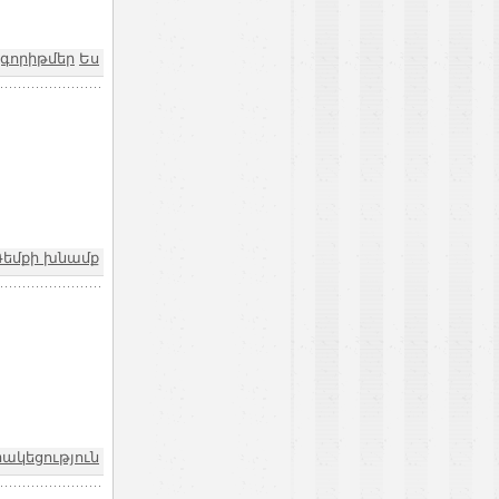
լգորիթմեր
Ես
Դեմքի խնամք
րակեցություն