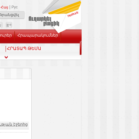
|
Հայ
Рус
Գրանցվել
Լուրեր
Հրապարակումներ
ՀՐԱՏԱՊ ԹԵՄԱ
թյան էջերից