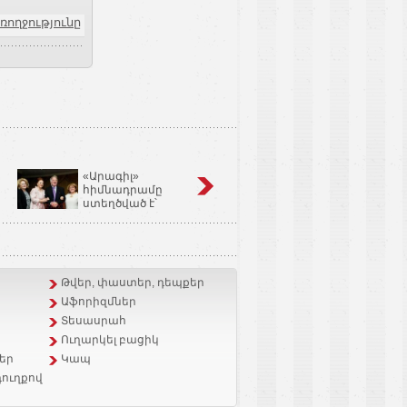
ռողջությունը
«Արագիլ»
Կոճապղպեղ
հիմնադրամը
նույնն է՝ իմբիր,
ստեղծված է՝
Ginger եւ Zingiber
օգնելու անպտղությամբ
Officinale
տառապող զույգերին.
Կարինե Թոխունց
Թվեր, փաստեր, դեպքեր
Աֆորիզմներ
Տեսասրահ
Ուղարկել բացիկ
եր
Կապ
ուղքով