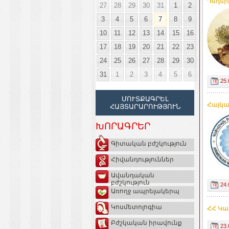
Դեղեր
27
28
29
30
31
1
2
3
4
5
6
7
8
9
10
11
12
13
14
15
16
17
18
19
20
21
22
23
24
25
26
27
28
29
30
31
1
2
3
4
5
6
25.
ՄՈՒՏՔԱԳՐԵԼ
Հայկա
ՀԱՅՏԱՐԱՐՈՒԹՅՈՒՆ
ԽՈՐԱԳՐԵՐ
Գիտական բժշկություն
Հիվանդություններ
Ավանդական
բժշկություն
24.
Առողջ ապրելակերպ
Կոսմետոլոգիա
ՀՀ Կա
Բժշկական իրավունք
23.