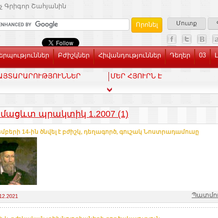
չ Գրիգոր Շահյանին
Մուտք
րպություններ
Բժիշկներ
Հիվանդություններ
Դեղեր
03
ԱՅՏԱՐԱՐՈՒԹՅՈՒՆՆԵՐ
ՄԵՐ ՀՅՈՒՐՆ Է
մացևտ պրակտիկ 1.2007 (1)
մբերի 14-ին ծնվել է բժիշկ, դեղագործ, գուշակ Նոստրադամուսը
Պատմու
12.2021