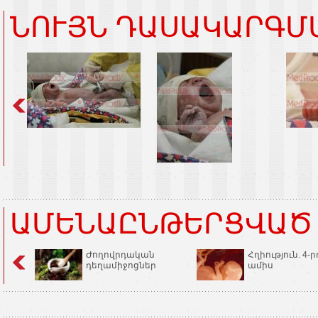
ՆՈՒՅՆ ԴԱՍԱԿԱՐԳՄ
ԱՄԵՆԱԸՆԹԵՐՑՎԱԾ
Ժողովրդական
Հղիություն. 4-ր
դեղամիջոցներ
ամիս