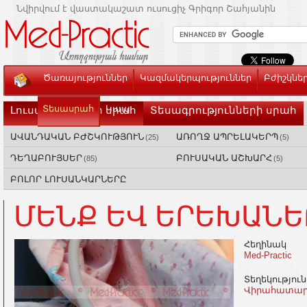
Նվիրվում է վաստակաշատ ուսուցիչ Գրիգոր Շահյանին
Ծառայություններ
Կազմակերպություններ
Բժիշկնե
Տեսասրահ
Կապ
Լուսանկարների սրահ
Տեսագրությունների սրահ
ԱՎԱՆԴԱԿԱՆ ԲԺՇԿՈՒԹՅՈՒՆ
ԱՌՈՂՋ ԱՊՐԵԼԱԿԵՐՊ
(25)
(5)
ԴԵՂԱԲՈՒՅՍԵՐ
ԲՈՒՍԱԿԱՆ ԱՇԽԱՐՀ
(85)
(5)
ԲՈԼՈՐ ԼՈՒՍԱՆԿԱՐՆԵՐԸ
ՄԵՆՔ ԵՎ ԵՐԵԽԱՆԵ
Հեղինակ
Med-Practic
Տեղեկությու
Վիրահատար