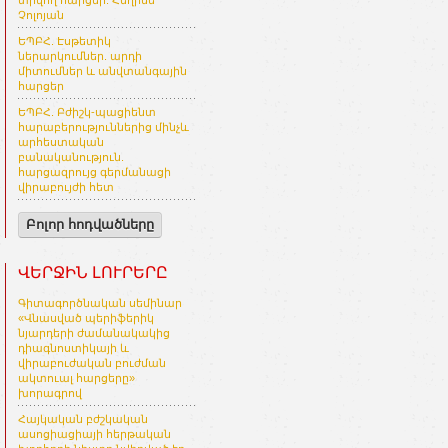
տրվող հարցեր. Հեղինե
Չոլոյան
ԵՊԲՀ. Էսթետիկ
ներարկումներ. արդի
միտումներ և անվտանգային
հարցեր
ԵՊԲՀ. Բժիշկ-պացիենտ
հարաբերություններից մինչև
արհեստական
բանականություն.
հարցազրույց գերմանացի
վիրաբույժի հետ
Բոլոր հոդվածները
ՎԵՐՋԻՆ ԼՈՒՐԵՐԸ
Գիտագործնական սեմինար
«Վնասված պերիֆերիկ
նյարդերի ժամանակակից
դիագնոստիկայի և
վիրաբուժական բուժման
ակտուալ հարցերը»
խորագրով
Հայկական բժշկական
ասոցիացիայի հերթական