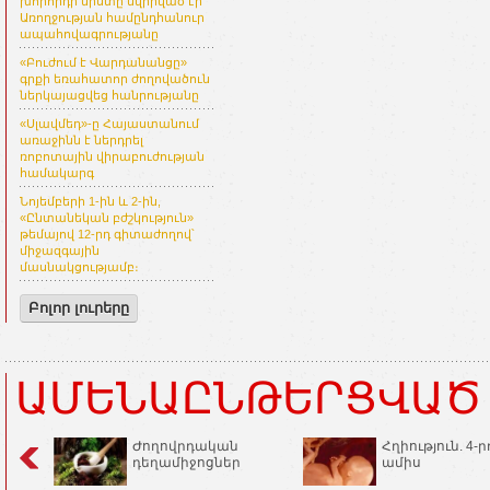
խորհրդի նիստը նվիրված էր
Առողջության համընդհանուր
ապահովագրությանը
«Բուժում է Վարդանանցը»
գրքի եռահատոր ժողովածուն
ներկայացվեց հանրությանը
«Սլավմեդ»-ը Հայաստանում
առաջինն է ներդրել
ռոբոտային վիրաբուժության
համակարգ
Նոյեմբերի 1-ին և 2-ին,
«Ընտանեկան բժշկություն»
թեմայով 12-րդ գիտաժողով՝
միջազգային
մասնակցությամբ։
Բոլոր լուրերը
ԱՄԵՆԱԸՆԹԵՐՑՎԱԾ
Ժողովրդական
Հղիություն. 4-ր
դեղամիջոցներ
ամիս