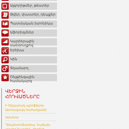
Ալգորիթմեր, թեստեր
Թվեր, փաստեր, դեպքեր
Պատմական խրոնիկա
Աֆորիզմներ
Կարիերային
սանդուղքով
Երեխա
Կին
Տղամարդ
Ռեյթինգային
համակարգ
ՎԵՐՋԻՆ
ՀՈԴՎԱԾՆԵՐԸ
Ի հիշատակ պրոֆեսոր
Արտավազդ Սահակյանի
Ամանոր
Դենսիտոմետրիա. հաճախ