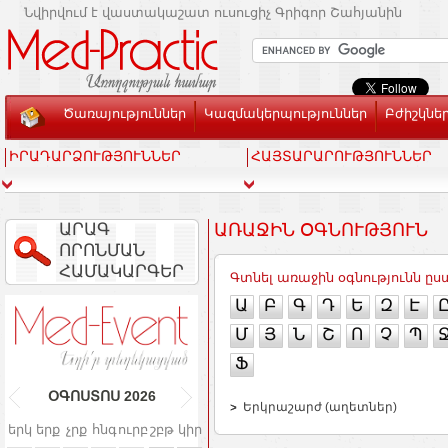
Նվիրվում է վաստակաշատ ուսուցիչ Գրիգոր Շահյանին
Ծառայություններ
Կազմակերպություններ
Բժիշկնե
ԻՐԱԴԱՐՁՈՒԹՅՈՒՆՆԵՐ
ՀԱՅՏԱՐԱՐՈՒԹՅՈՒՆՆԵՐ
ԱՐԱԳ
ԱՌԱՋԻՆ ՕԳՆՈՒԹՅՈՒՆ
ՈՐՈՆՄԱՆ
ՀԱՄԱԿԱՐԳԵՐ
Գտնել առաջին օգնությունն ը
Ա
Բ
Գ
Դ
Ե
Զ
Է
Մ
Յ
Ն
Շ
Ո
Չ
Պ
Ֆ
ՕԳՈՍՏՈՍ
2026
Երկրաշարժ (աղետներ)
երկ
երք
չրք
հնգ
ուրբ
շբթ
կիր