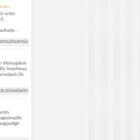
r.am
յր աղու
մ,
աճախ...
աբուժություն
տ ծերացման
են հորմոնալ
ատական են,
ղջ տղամարդ
աղու
ղաքարային
բացվածքի