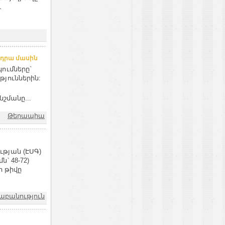
ւ
է դրա մասին
ումները`
յուններին:
նշմանը...
Թերապիա
թյան (ԷՍԳ)
՝ 48-72)
ի թիվը
բանություն