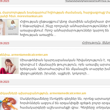
Վնասվածքաբանություն 
09.2023
 և մարսողության խանգարում հղիության ժամանակ. հարցազրույց 
յանի հետ. morevmankan.am
Հղիության ընթացքում կնոջ մարմինն անընդհատ փ
է ենթարկվում, ինչը որոշակի անհարմարություններ 
առաջացնում: Որոշ անհարմարություններ կարող ե
հղիության առաջին...
Հղիություն, ծնն
09.2023
նիա. armeniamedicalcenter.am
Միասթենիան նյարդաբանական հիվանդություն է, 
դիտվում է մկանային թուլություն, որն առավել արտ
երեկոյան: Ախտահարվում են մկանային տարբեր խմ
վերջույթների, իրանի, աչքերի, կոկորդի...
09.2023
իկամների ախտաբանություն. armeniamedicalcenter.am
Մակերիկամները էնոկրին գեղձեր են, որոնց արտադ
հորմոններն ազդում են օրգանիզմի գրեթե բոլոր օրգ
համակարգերի աշխատանքի վրա: Գեղձերը տեղակա