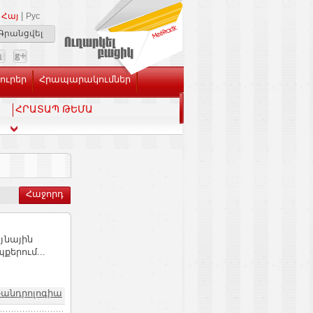
|
Հայ
Рус
Գրանցվել
Լուրեր
Հրապարակումներ
ՀՐԱՏԱՊ ԹԵՄԱ
Հաջորդ
յնային
քերում...
-անդրոլոգիա