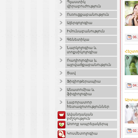
Պլաստիկ
վիրաբուժություն
Ուռուցքաբանություն
Ալերգոլոգիա
Իմունաբանություն
06.
Գենետիկա
Նարկոլոգիա և
Հեշտո
տոքսիկոլոգիա
Ռադիոլոգիա և
այրվածքաբանություն
Ցավ
Ֆիզիոթերապիա
04.
Անատոմիա և
ֆիզիոլոգիա
Արտադ
Լաբորատոր
հետազոտություններ
Ավանդական
բժշկություն
Առողջ ապրելակերպ
02.
Կոսմետոլոգիա