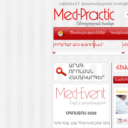
Նվիրվում է վաստակաշատ ուսուցի
Ծառայություններ
Կազմակե
Տեսասրահ
Կապ
ԻՐԱԴԱՐՁՈՒԹՅՈՒՆՆԵՐ
Հ
ԱՐԱԳ
Հիվ
ՈՐՈՆՄԱՆ
ՀԱՄԱԿԱՐԳԵՐ
Նախո
Ուլտրա
ՕԳՈՍՏՈՍ
2026
19.
երկ
երք
չրք
հնգ
ուրբ
շբթ
կիր