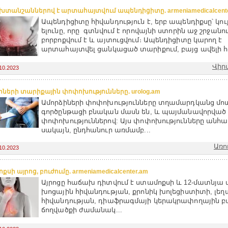
ախտանշաններով է արտահայտվում ապենդիցիտը. armeniamedicalcente
Ապենդիցիտը հիվանդություն է, երբ ապենդիքսը՝ կու
ելունը, որը գտնվում է որովայնի ստորին աջ շրջանու
բորբոքվում է և այտուցվում։ Ապենդիցիտը կարող է
արտահայտվել ցանկացած տարիքում, բայց ավելի հ
Վիր
10.2023
իների տարիքային փոփոխությունները. urolog.am
Ամորձիների փոփոխությունները տղամարդկանց մո
գործընթացի բնական մասն են, և պայմանավորված 
փոփոխություններով: Այս փոփոխությունները անհ
սակայն, ընդհանուր առմամբ...
Առո
10.2023
սի այրոց, բուժումը. armeniamedicalcenter.am
Այրոցը հաճախ դիտվում է ստամոքսի և 12-մատնյա 
խոցային հիվանդության, քրոնիկ խոլեցիստիտի, լե
հիվանդության, դիաֆրագմայի կերակրափողային 
ճողվածքի ժամանակ...