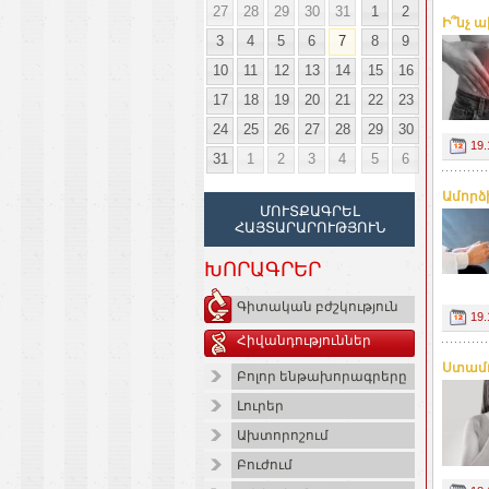
27
28
29
30
31
1
2
Ի՞նչ 
3
4
5
6
7
8
9
10
11
12
13
14
15
16
17
18
19
20
21
22
23
24
25
26
27
28
29
30
19.
31
1
2
3
4
5
6
Ամորձ
ՄՈՒՏՔԱԳՐԵԼ
ՀԱՅՏԱՐԱՐՈՒԹՅՈՒՆ
ԽՈՐԱԳՐԵՐ
Գիտական բժշկություն
19.
Հիվանդություններ
Ստամոք
Բոլոր ենթախորագրերը
Լուրեր
Ախտորոշում
Բուժում