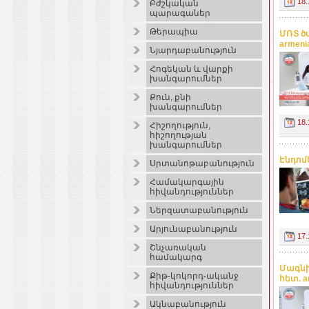
18.
Բժշկական
պարագաներ
Թերապիա
ՄՌՏ ծ
armeni
Նյարդաբանություն
Հոգեկան և վարքի
խանգարումներ
Քուն, քնի
խանգարումներ
18.
Հիշողություն,
հիշողության
խանգարումներ
Էնդոմ
Սրտանոթաբանություն
Համակարգային
հիվանդություններ
Ներզատաբանություն
Արյունաբանություն
17.
Շնչառական
համակարգ
Մագնի
Քիթ-կոկորդ-ականջ
հետ. a
հիվանդություններ
Ակնաբանություն