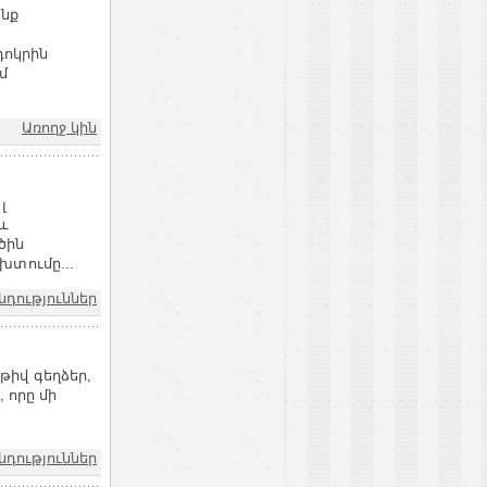
ոնք
դոկրին
մ
Առողջ կին
լ
 և
ծին
խտումը...
նդություններ
իվ գեղձեր,
 որը մի
նդություններ