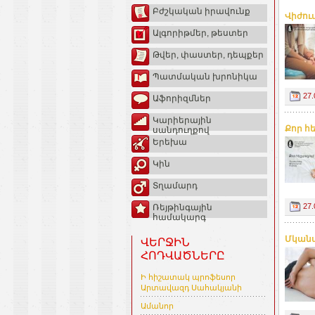
Բժշկական իրավունք
Վիժում
Ալգորիթմեր, թեստեր
Թվեր, փաստեր, դեպքեր
Պատմական խրոնիկա
27.
Աֆորիզմներ
Կարիերային
Քոր հ
սանդուղքով
Երեխա
Կին
Տղամարդ
27.
Ռեյթինգային
համակարգ
Մկանայ
ՎԵՐՋԻՆ
ՀՈԴՎԱԾՆԵՐԸ
Ի հիշատակ պրոֆեսոր
Արտավազդ Սահակյանի
Ամանոր