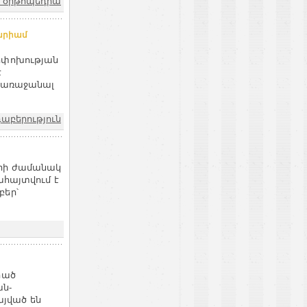
և օրթոպեդիա
Մարիամ
ոփոխության
է
ն առաջանալ
դաբերություն
որի ժամանակ
ահայտվում է
բեր՝
րած
ան-
յված են