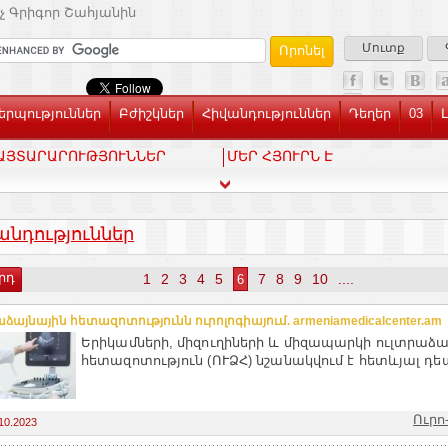
չ Գրիգոր Շահյանին
Մուտք
րպություններ
Բժիշկներ
Հիվանդություններ
Դեղեր
03
ԱՅՏԱՐԱՐՈՒԹՅՈՒՆՆԵՐ
ՄԵՐ ՀՅՈՒՐՆ Է
անդություններ
րդ
1
2
3
4
5
7
8
9
10
....
6
ձայնային հետազոտությունն ուրոլոգիայում. armeniamedicalcenter.am
Երիկամների, միզուղիների և միզապարկի ուլտրաձա
հետազոտություն (ՈՒՁՀ) նշանակվում է հետևյալ դեպ
Ուրո
10.2023