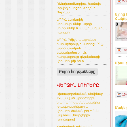
27.
Դենսիտոմետրիա. հաճախ
տրվող հարցեր. Հեղինե
Չոլոյան
Այրոց
Հակոբ
ԵՊԲՀ. Էսթետիկ
ներարկումներ. արդի
միտումներ և անվտանգային
հարցեր
ԵՊԲՀ. Բժիշկ-պացիենտ
հարաբերություններից մինչև
արհեստական
18.
բանականություն.
հարցազրույց գերմանացի
վիրաբույժի հետ
Միասթե
Բոլոր հոդվածները
ՎԵՐՋԻՆ ԼՈՒՐԵՐԸ
Գիտագործնական սեմինար
15.
«Վնասված պերիֆերիկ
նյարդերի ժամանակակից
դիագնոստիկայի և
Մակեր
վիրաբուժական բուժման
ակտուալ հարցերը»
խորագրով
Հայկական բժշկական