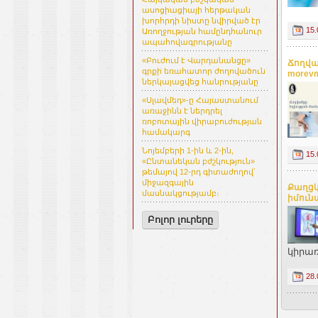
ասոցիացիայի հերթական
խորհրդի նիստը նվիրված էր
15.
Առողջության համընդհանուր
ապահովագրությանը
«Բուժում է Վարդանանցը»
Ճողվա
գրքի եռահատոր ժողովածուն
morev
ներկայացվեց հանրությանը
«Սլավմեդ»-ը Հայաստանում
առաջինն է ներդրել
ռոբոտային վիրաբուժության
համակարգ
Նոյեմբերի 1-ին և 2-ին,
15.
«Ընտանեկան բժշկություն»
թեմայով 12-րդ գիտաժողով՝
միջազգային
Քաղցկ
մասնակցությամբ։
իմուն
Բոլոր լուրերը
կիրառ
28.