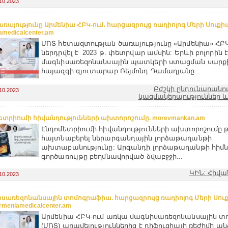
10.2023
առայությունը Արմենիա ՀԲԿ-ում․ հարցազրույց ռադիոլոգ Մերի Սուքի
amedicalcenter.am
ՄՌՏ հետազտության ծառայությունը «Արմենիա» ՀԲԿ
ներդրվել է 2023 թ. փետրվար ամսին: Երևի բոլորին է
մագնիսառեզոնանսային պատկերի ստացման սարքի
հայազգի գյուտարար Ռեյմոնդ Դամադյանը...
Բժշկի ընդունարանո
10.2023
կազմակերպություններ և
ետրիումի հիվանդությունների ախտորոշումը. morevmankan.am
Էնդոմետրիումի հիվանդությունների ախտորոշումը թո
հայտնաբերել ներարգանդային լորձաթաղանթի
ախտաբանությունը: Արգանդի լորձաթաղանթի հիմ
գործառույթը բեղմնավորված ձվաբջջի...
ԿԻՆ: Հիվա
10.2023
սառեզոնանսային տոմոգրաֆիա. հարցազրույց ռադիոլոգ Մերի Սու
rmeniamedicalcenter.am
Արմենիա ՀԲԿ-ում առկա մագնիսառեզոնանսային տ
(ՄՌՏ) առավելություններից է դիֆուզիայի ռեժիմի անձ