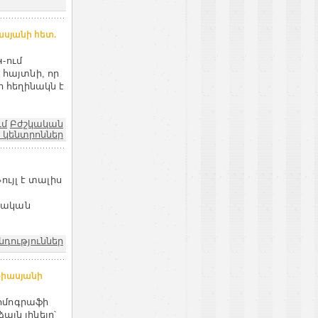
ասյանի հետ.
-ում
 հայտնի, որ
 հեղինակն է
ւմ
Բժշկական
 կենտրոններ
ւյլ է տալիս
նական
նդություններ
քիասյանի
ոմոգրաֆի
այն լինելը՝