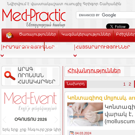
Նվիրվում է վաստակաշատ ուսուցիչ Գրիգոր Շահյանին
Ծառայություններ
Կազմակերպություններ
Բժիշկնե
Տեսասրահ
Կապ
ԻՐԱԴԱՐՁՈՒԹՅՈՒՆՆԵՐ
ՀԱՅՏԱՐԱՐՈՒԹՅՈՒՆՆԵՐ
ԱՐԱԳ
Հիվանդություններ
ՈՐՈՆՄԱՆ
ՀԱՄԱԿԱՐԳԵՐ
Նախորդ
1
2
Կոնտագիոզ մոլյուսկ. ar
Կոնտագիո
վարակ է,
ՕԳՈՍՏՈՍ
2026
(molluscum 
երկ
երք
չրք
հնգ
ուրբ
շբթ
կիր
04.03.2024