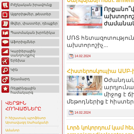
Սարգսյանի հետ. armenia
Բժշկական իրավունք
Որքանո՞վ
Ալգորիթմեր, թեստեր
ախտորոշ
ժամանակ
Թվեր, փաստեր, դեպքեր
Պատմական խրոնիկա
ՄՌՏ հետազոտություն
Աֆորիզմներ
ախտորոշիչ...
Կարիերային
սանդուղքով
14.02.2024
Երեխա
Կին
Հիստերոսկոպիա ԱՄԲ-ի
Օժանդակ
Տղամարդ
արդյունա
Ռեյթինգային
համակարգ
միջոց է 
մեթոդներից է հիստեր
ՎԵՐՋԻՆ
ՀՈԴՎԱԾՆԵՐԸ
14.02.2024
Ի հիշատակ պրոֆեսոր
Արտավազդ Սահակյանի
Լորձ կոկորդում կամ հ
Ամանոր