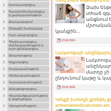
Ստոմատոլոգիա
Ձախ ենթա
Գաստրոէնտերոլոգիա
տհաճ զգա
և լյարդաբանություն
անցնում 
Ճարպակալում
մշտական 
Միզային համակարգ
կյանքին...
Ուրո-անդրոլոգիա
23.02.2024
Պերինատոլոգիա,
մանկաբարձություն և
ուրո-գինեկոլոգիա
Լակտոզայի անընկալությո
Անպտղություն
Լակտոզայ
Սեքսոլոգիա
անընկալո
Մաշկաբանություն
մարդը չի
Վեներաբանություն
ընդունում կաթը և կա
Վարակաբանություն
23.02.2024
Անեսթեզիոլոգիա
Վնասվածքաբանություն
Կոնքի խոռոչի քրոնիկ
և օրթոպեդիա
armeniamedicalcenter.am
Վիրաբուժություն