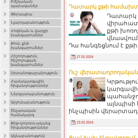
Բժշկական
Դատարկ քթի համախտանի
պարագաներ
Թերապիա
Դատարկ 
վիրահատա
Նյարդաբանություն
քթի խոռո
Հոգեկան և վարքի
խանգարումներ
վնասվում
Քուն, քնի
Դա հանգեցնում է քթի.
խանգարումներ
Հիշողություն,
27.02.2024
հիշողության
խանգարումներ
Ուշ վերատադրողական 
Սրտանոթաբանություն
Կրթությո
Համակարգային
հիվանդություններ
կարգավիճ
Ներզատաբանություն
պահանջու
այնպիսի 
Արյունաբանություն
ինչպիսին վերարտադրո
Շնչառական
համակարգ
23.02.2024
Քիթ-կոկորդ-ականջ
հիվանդություններ
Ակնաբանություն
Ցավ ձախ ենթակողում. a