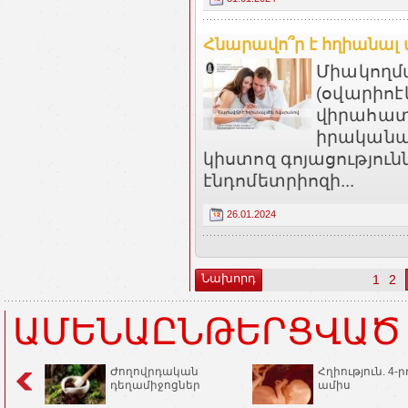
Հնարավո՞ր է հղիանալ 
Միակողմ
(օվարիո
վիրահատա
իրականաց
կիստոզ գոյացությու
էնդոմետրիոզի...
26.01.2024
Նախորդ
1
2
ԱՄԵՆԱԸՆԹԵՐՑՎԱԾ
Ժողովրդական
Հղիություն. 4-ր
դեղամիջոցներ
ամիս