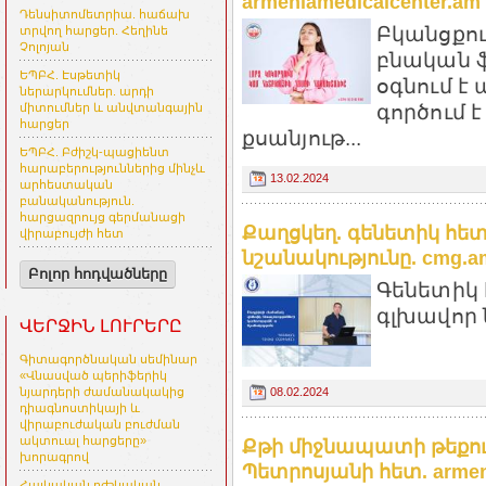
armeniamedicalcenter.am
Դենսիտոմետրիա. հաճախ
Բկանցքու
տրվող հարցեր. Հեղինե
Չոլոյան
բնական ֆ
ԵՊԲՀ. Էսթետիկ
օգնում է
ներարկումներ. արդի
գործում է
միտումներ և անվտանգային
հարցեր
քսանյութ...
ԵՊԲՀ. Բժիշկ-պացիենտ
հարաբերություններից մինչև
13.02.2024
արհեստական
բանականություն.
հարցազրույց գերմանացի
Քաղցկեղ. գենետիկ հետ
վիրաբույժի հետ
նշանակությունը. cmg.a
Բոլոր հոդվածները
Գենետիկ 
գլխավոր 
ՎԵՐՋԻՆ ԼՈՒՐԵՐԸ
Գիտագործնական սեմինար
«Վնասված պերիֆերիկ
08.02.2024
նյարդերի ժամանակակից
դիագնոստիկայի և
վիրաբուժական բուժման
ակտուալ հարցերը»
Քթի միջնապատի թեքու
խորագրով
Պետրոսյանի հետ. armeni
Հայկական բժշկական