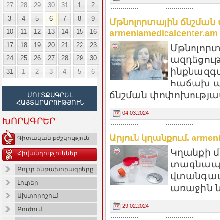
27
28
29
30
31
1
2
3
4
5
6
7
8
9
Մթնոլորտային ճնշման 
10
11
12
13
14
15
16
armeniamedicalcenter.am
17
18
19
20
21
22
23
Մթնոլորտ
ազդեցութ
24
25
26
27
28
29
30
ինքնազգա
31
1
2
3
4
5
6
հաճախ ա
ճնշման փոփոխությամ
ՄՈՒՏՔԱԳՐԵԼ
ՀԱՅՏԱՐԱՐՈՒԹՅՈՒՆ
04.03.2024
ԽՈՐԱԳՐԵՐ
Արյուն կղանքում. armeni
Գիտական բժշկություն
Կղանքի մ
Հիվանդություններ
տագնապա
Բոլոր ենթախորագրերը
վտանգավ
Լուրեր
առաջին նշ
Ախտորոշում
29.02.2024
Բուժում