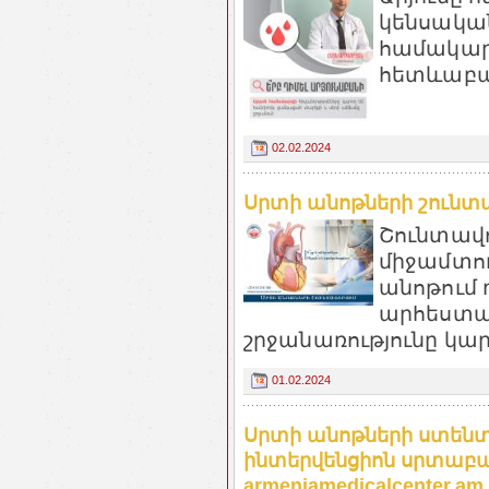
կենսական
համակարգ
հետևաբար
02.02.2024
Սրտի անոթների շունտավ
Շունտավ
միջամտու
անոթում 
արհեստա
շրջանառությունը կար
01.02.2024
Սրտի անոթների ստենտ
ինտերվենցիոն սրտաբա
armeniamedicalcenter.am