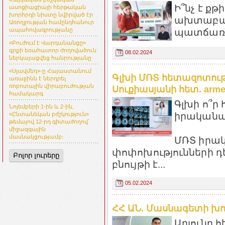
Ի՞նչ է ք
ասոցիացիայի հերթական
խորհրդի նիստը նվիրված էր
ախտաբանո
Առողջության համընդհանուր
պատճառն
ապահովագրությանը
«Բուժում է Վարդանանցը»
գրքի եռահատոր ժողովածուն
08.02.2024
ներկայացվեց հանրությանը
«Սլավմեդ»-ը Հայաստանում
Գլխի ՄՌՏ հետազոտությ
առաջինն է ներդրել
ռոբոտային վիրաբուժության
Սուքիասյանի հետ. armen
համակարգ
Գլխի ո՞ր 
Նոյեմբերի 1-ին և 2-ին,
իրականա
«Ընտանեկան բժշկություն»
թեմայով 12-րդ գիտաժողով՝
միջազգային
մասնակցությամբ։
ՄՌՏ իրակ
փոփոխությունների դե
Բոլոր լուրերը
բնույթի է...
05.02.2024
ՀՀ ԱՆ. Մասնագետի խոր
Արյունը հ