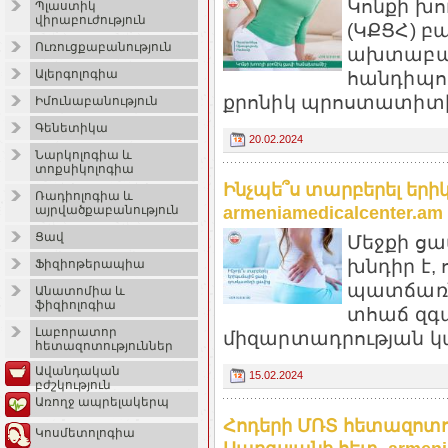
Կոնքի խո
Պլաստիկ
վիրաբուժություն
(ԿՔՑՀ) 
Ուռուցքաբանություն
ախտաբանո
հանդիպո
Ալերգոլոգիա
քրոնիկ պրոստատիտի 
Իմունաբանություն
Գենետիկա
20.02.2024
Նարկոլոգիա և
տոքսիկոլոգիա
Ինչպե՞ս տարբերել եր
Ռադիոլոգիա և
armeniamedicalcenter.am
այրվածքաբանություն
Ցավ
Մեջքի ց
խնդիր է,
Ֆիզիոթերապիա
պատճառնե
Անատոմիա և
ֆիզիոլոգիա
տհաճ զգա
Լաբորատոր
միզարտադրության կա
հետազոտություններ
Ավանդական
15.02.2024
բժշկություն
Առողջ ապրելակերպ
Հոդերի ՄՌՏ հետազոտու
Կոսմետոլոգիա