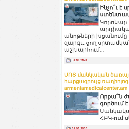
Ինչո՞ւ է
ստենտավ
Կորոնար
արդիական
անոթների խցանումը թ
զարգացող սրտամկան
աշխարհում...
31.01.2024
ՄՌՏ մանկական ծառայու
հարցազրույց ռադիոլոգ
armeniamedicalcenter.am
Որքա՞ն ժ
գործում 
Մանկական
ՀԲԿ-ում ս
31.01.2024