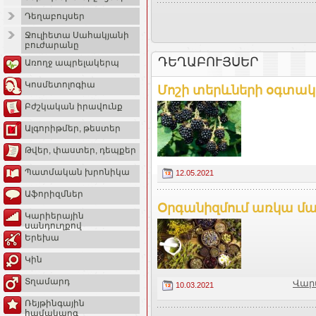
Դեղաբույսեր
Ջուլիետա Սահակյանի
բուժարանը
ԴԵՂԱԲՈՒՅՍԵՐ
Առողջ ապրելակերպ
Կոսմետոլոգիա
Մոշի տերևների օգտակ
Բժշկական իրավունք
Ալգորիթմեր, թեստեր
Թվեր, փաստեր, դեպքեր
Պատմական խրոնիկա
12.05.2021
Աֆորիզմներ
Օրգանիզմում առկա մակ
Կարիերային
սանդուղքով
Երեխա
Կին
Տղամարդ
Վար
10.03.2021
Ռեյթինգային
համակարգ