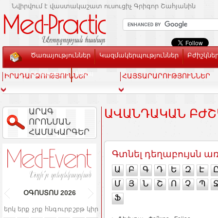
Նվիրվում է վաստակաշատ ուսուցիչ Գրիգոր Շահյանին
Ծառայություններ
Կազմակերպություններ
Բժիշկնե
Տեսասրահ
Կապ
ԻՐԱԴԱՐՁՈՒԹՅՈՒՆՆԵՐ
ՀԱՅՏԱՐԱՐՈՒԹՅՈՒՆՆԵՐ
ԱՐԱԳ
ԱՎԱՆԴԱԿԱՆ ԲԺՇ
ՈՐՈՆՄԱՆ
ՀԱՄԱԿԱՐԳԵՐ
Գտնել դեղաբույսն 
Ա
Բ
Գ
Դ
Ե
Զ
Է
Մ
Յ
Ն
Շ
Ո
Չ
Պ
ՕԳՈՍՏՈՍ
2026
Ֆ
երկ
երք
չրք
հնգ
ուրբ
շբթ
կիր