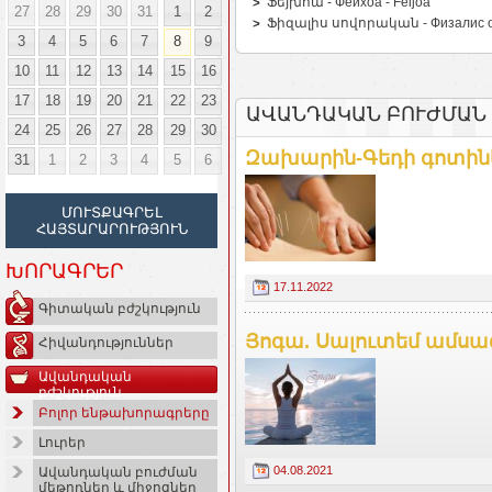
Ֆեյխոա - Фейхоа - Feijoa
27
28
29
30
31
1
2
Ֆիզալիս սովորական - Физалис об
3
4
5
6
7
8
9
10
11
12
13
14
15
16
17
18
19
20
21
22
23
ԱՎԱՆԴԱԿԱՆ ԲՈՒԺՄԱՆ 
24
25
26
27
28
29
30
Զախարին-Գեդի գոտիներ.
31
1
2
3
4
5
6
ՄՈՒՏՔԱԳՐԵԼ
ՀԱՅՏԱՐԱՐՈՒԹՅՈՒՆ
ԽՈՐԱԳՐԵՐ
17.11.2022
Գիտական բժշկություն
Յոգա. Սալուտեմ ամսա
Հիվանդություններ
Ավանդական
բժշկություն
Բոլոր ենթախորագրերը
Լուրեր
04.08.2021
Ավանդական բուժման
մեթոդներ և միջոցներ