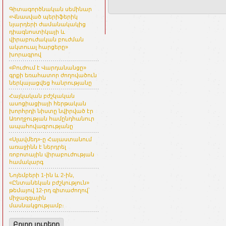
Գիտագործնական սեմինար
«Վնասված պերիֆերիկ
նյարդերի ժամանակակից
դիագնոստիկայի և
վիրաբուժական բուժման
ակտուալ հարցերը»
խորագրով
«Բուժում է Վարդանանցը»
գրքի եռահատոր ժողովածուն
ներկայացվեց հանրությանը
Հայկական բժշկական
ասոցիացիայի հերթական
խորհրդի նիստը նվիրված էր
Առողջության համընդհանուր
ապահովագրությանը
«Սլավմեդ»-ը Հայաստանում
առաջինն է ներդրել
ռոբոտային վիրաբուժության
համակարգ
Նոյեմբերի 1-ին և 2-ին,
«Ընտանեկան բժշկություն»
թեմայով 12-րդ գիտաժողով՝
միջազգային
մասնակցությամբ։
Բոլոր լուրերը