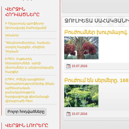
ՎԵՐՋԻՆ
ՀՈԴՎԱԾՆԵՐԸ
ՋՈՒԼԻԵՏԱ ՍԱՀԱԿՅԱՆԻ
Ի հիշատակ պրոֆեսոր
Արտավազդ Սահակյանի
Բուժումներ խուրմայով.
Ամանոր
Դենսիտոմետրիա. հաճախ
տրվող հարցեր. Հեղինե
Չոլոյան
ԵՊԲՀ. Էսթետիկ
ներարկումներ. արդի
15.07.2016
միտումներ և անվտանգային
հարցեր
Բուժում են սերմերը. 168
ԵՊԲՀ. Բժիշկ-պացիենտ
հարաբերություններից մինչև
արհեստական
բանականություն.
հարցազրույց գերմանացի
վիրաբույժի հետ
Բոլոր հոդվածները
15.07.2016
ՎԵՐՋԻՆ ԼՈՒՐԵՐԸ