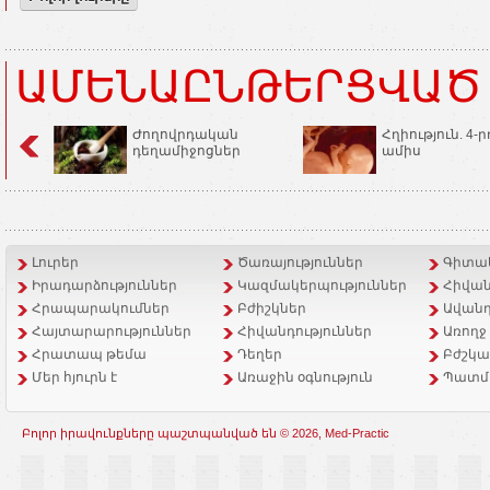
ԱՄԵՆԱԸՆԹԵՐՑՎԱԾ
Ժողովրդական
Հղիություն. 4-ր
դեղամիջոցներ
ամիս
Լուրեր
Ծառայություններ
Գիտակ
Իրադարձություններ
Կազմակերպություններ
Հիվան
Հրապարակումներ
Բժիշկներ
Ավանդ
Հայտարարություններ
Հիվանդություններ
Առողջ
Հրատապ թեմա
Դեղեր
Բժշկա
Մեր հյուրն է
Առաջին օգնություն
Պատմ
Բոլոր իրավունքները պաշտպանված են © 2026, Med-Practic