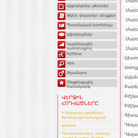
.Մարզ
Ալգորիթմեր, թեստեր
.Մար
Թվեր, փաստեր, դեպքեր
.Մար
Պատմական խրոնիկա
.Մարզ
Աֆորիզմներ
.Մարզ
Կարիերային
.Մարզ
սանդուղքով
Երեխա
Ախտո
Կին
Առող
Տղամարդ
Ավան
Ռեյթինգային
Բարձ
համակարգ
Բժշկ
ՎԵՐՋԻՆ
ՀՈԴՎԱԾՆԵՐԸ
Բժշկ
Ի հիշատակ պրոֆեսոր
Գիտա
Արտավազդ Սահակյանի
Դեղա
Ամանոր
Դենսիտոմետրիա. հաճախ
Դեղա