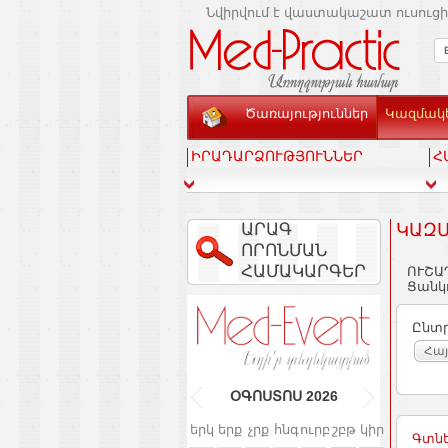
Նվիրվում է վաստակաշատ ուսուցի
Ծառայություններ
Կազմակե
ԻՐԱԴԱՐՁՈՒԹՅՈՒՆՆԵՐ
Հ
ԱՐԱԳ
ԿԱԶՄ
ՈՐՈՆՄԱՆ
ՀԱՄԱԿԱՐԳԵՐ
ՈՒՇԱ
Ցանկո
Ընտր
Հա
ՕԳՈՍՏՈՍ
2026
երկ
երք
չրք
հնգ
ուրբ
շբթ
կիր
Գտնե