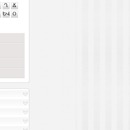
Ղ
Ճ
ԵՎ
Օ