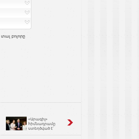
 տալ բոլորը
«Արագիլ»
Կոճապղպեղ
հիմնադրամը
նույնն է՝ իմբիր,
ստեղծված է՝
Ginger եւ Zingiber
օգնելու անպտղությամբ
Officinale
տառապող զույգերին.