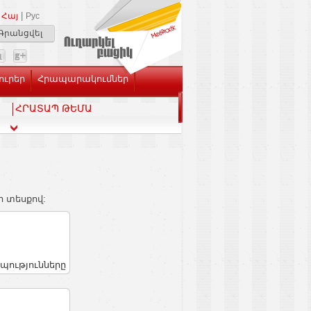
|
Հայ
Рус
Գրանցվել
ուրեր
Հրապարակումներ
ՀՐԱՏԱՊ ԹԵՄԱ
ի տեսքով:
պությունները