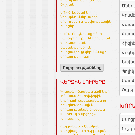
տրվող հարցեր. Հեղինե
Չոլոյան
Ծննդ
ԵՊԲՀ. Էսթետիկ
Կոսմե
ներարկումներ. արդի
միտումներ և անվտանգային
Համա
հարցեր
Հասա
ԵՊԲՀ. Բժիշկ-պացիենտ
հարաբերություններից մինչև
Հիգի
արհեստական
բանականություն.
Հոգե
հարցազրույց գերմանացի
վիրաբույժի հետ
Նախա
Բոլոր հոդվածները
Պոլիկ
Ստոմ
ՎԵՐՋԻՆ ԼՈՒՐԵՐԸ
Օպեր
Գիտագործնական սեմինար
«Վնասված պերիֆերիկ
նյարդերի ժամանակակից
ԽՈՐԱ
դիագնոստիկայի և
վիրաբուժական բուժման
ակտուալ հարցերը»
խորագրով
Ասոց
Հայկական բժշկական
Բժշկ
ասոցիացիայի հերթական