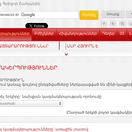
չ Գրիգոր Շահյանին
Մուտք
րպություններ
Բժիշկներ
Հիվանդություններ
Դեղեր
03
Լ
Տեսասրահ
Կապ
ԱՅՏԱՐԱՐՈՒԹՅՈՒՆՆԵՐ
ՄԵՐ ՀՅՈՒՐՆ Է
ԱԿԵՐՊՈՒԹՅՈՒՆՆԵՐ
ԴՐՈՒԹՅՈՒ´Ն
ւմ կանաչ գույնով ընդգծվածները ներկայացված են մինի-կայքեր
ել երկիրը` նախքան կազմակերպության որոնումը
յաստան
Ընտրած երկրի բոլոր կազմակեր
լ կազմակերպությունները` առաջին տառով