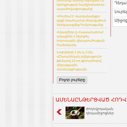
խորհրդի նիստը նվիրված էր
Դեղա
Առողջության համընդհանուր
ապահովագրությանը
Լուրե
«Բուժում է Վարդանանցը»
Միջո
գրքի եռահատոր ժողովածուն
ներկայացվեց հանրությանը
«Սլավմեդ»-ը Հայաստանում
առաջինն է ներդրել
ռոբոտային վիրաբուժության
համակարգ
Նոյեմբերի 1-ին և 2-ին,
«Ընտանեկան բժշկություն»
թեմայով 12-րդ գիտաժողով՝
միջազգային
մասնակցությամբ։
Բոլոր լուրերը
ԱՄԵՆԱԸՆԹԵՐՑՎԱԾ ՀՈԴՎ
Ժողովրդական
դեղամիջոցներ