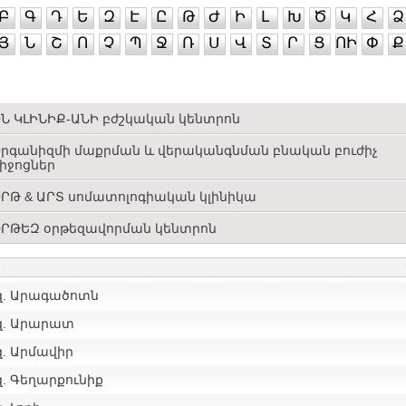
Բ
Գ
Դ
Ե
Զ
Է
Ը
Թ
Ժ
Ի
Լ
Խ
Ծ
Կ
Հ
Ձ
Յ
Ն
Շ
Ո
Չ
Պ
Ջ
Ռ
Ս
Վ
Տ
Ր
Ց
ՈԻ
Փ
Ք
Ն ԿԼԻՆԻՔ-ԱՆԻ բժշկական կենտրոն
րգանիզմի մաքրման և վերականգնման բնական բուժիչ
իջոցներ
ՐԹ & ԱՐՏ սոմատոլոգիական կլինիկա
ՐԹԵԶ օրթեզավորման կենտրոն
զ. Արագածոտն
զ. Արարատ
զ. Արմավիր
. Գեղարքունիք