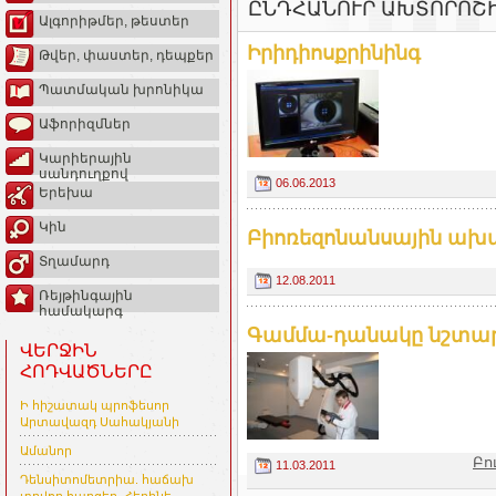
ԸՆԴՀԱՆՈՒՐ ԱԽՏՈՐՈՇ
Ալգորիթմեր, թեստեր
Իրիդիոսքրինինգ
Թվեր, փաստեր, դեպքեր
Պատմական խրոնիկա
Աֆորիզմներ
Կարիերային
սանդուղքով
06.06.2013
Երեխա
Կին
Բիոռեզոնանսային ախտ
Տղամարդ
12.08.2011
Ռեյթինգային
համակարգ
Գամմա-դանակը նշտա
ՎԵՐՋԻՆ
ՀՈԴՎԱԾՆԵՐԸ
Ի հիշատակ պրոֆեսոր
Արտավազդ Սահակյանի
Ամանոր
Բո
11.03.2011
Դենսիտոմետրիա. հաճախ