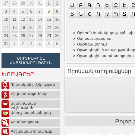
27
28
29
30
31
1
2
Ա
Բ
Գ
Դ
Ե
Զ
Է
Ը
3
4
5
6
7
8
9
Յ
Ն
Շ
Ո
Չ
Պ
Ջ
10
11
12
13
14
15
16
17
18
19
20
21
22
23
Օբեռոն համակարգչային ախ
24
25
26
27
28
29
30
Օզոնաթերապիա
31
1
2
3
4
5
6
Օրթեզավորում
Օրթոպեդիկ ծառայություննե
Օրթոպեդիկ ստոմատոլոգիա
ՄՈՒՏՔԱԳՐԵԼ
ՀԱՅՏԱՐԱՐՈՒԹՅՈՒՆ
Որոնման արդյունքներ
ԽՈՐԱԳՐԵՐ
Գիտական բժշկություն
Հիվանդություններ
Ավանդական
բժշկություն
Առողջ ապրելակերպ
Բոլոր
Կոսմետոլոգիա
Բժշկական իրավունք