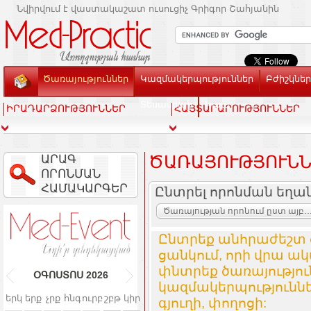
Նվիրվում է վաստակաշատ ուսուցիչ Գրիգոր Շահյանին
Ծառայություններ
Կազմակերպություններ
Բժիշկներ
Տեսասրահ
Կապ
ԻՐԱԴԱՐՁՈՒԹՅՈՒՆՆԵՐ
ՀԱՅՏԱՐԱՐՈՒԹՅՈՒՆՆԵՐ
ԱՐԱԳ
ԾԱՌԱՅՈՒԹՅՈՒՆՆ
ՈՐՈՆՄԱՆ
ՀԱՄԱԿԱՐԳԵՐ
Ընտրել որոնման եղա
Ծառայության որոնում ըստ այբուբենի և կազմակ
Ընտրեք անհրաժեշտ 
ցանկում, որի վրա ակ
փնտրեք ծառայությո
ՕԳՈՍՏՈՍ
2026
կազմակերպություննե
երկ
երք
չրք
հնգ
ուրբ
շբթ
կիր
գյուղի, փողոցի: