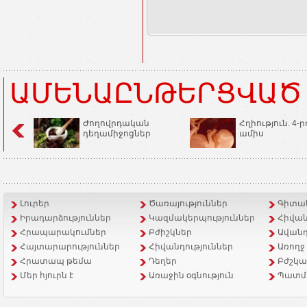
ԱՄԵՆԱԸՆԹԵՐՑՎԱԾ
Ժողովրդական
Հղիություն. 4-ր
դեղամիջոցներ
ամիս
Լուրեր
Ծառայություններ
Գիտակ
Իրադարձություններ
Կազմակերպություններ
Հիվան
Հրապարակումներ
Բժիշկներ
Ավանդ
Հայտարարություններ
Հիվանդություններ
Առողջ
Հրատապ թեմա
Դեղեր
Բժշկա
Մեր հյուրն է
Առաջին օգնություն
Պատմ