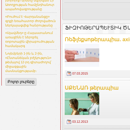
խորհրդի նիստը նվիրված էր
Առողջության համընդհանուր
ապահովագրությանը
«Բուժում է Վարդանանցը»
գրքի եռահատոր ժողովածուն
ներկայացվեց հանրությանը
ՖԻԶԻՈԹԵՐԱՊԵՒՏԻԿ ԾԱ
«Սլավմեդ»-ը Հայաստանում
առաջինն է ներդրել
Ռեֆլեքսոթերապիա. axi
ռոբոտային վիրաբուժության
համակարգ
Նոյեմբերի 1-ին և 2-ին,
«Ընտանեկան բժշկություն»
թեմայով 12-րդ գիտաժողով՝
միջազգային
մասնակցությամբ։
07.03.2015
Բոլոր լուրերը
ՍՔԵՆԱՌ թերապիա
03.12.2013