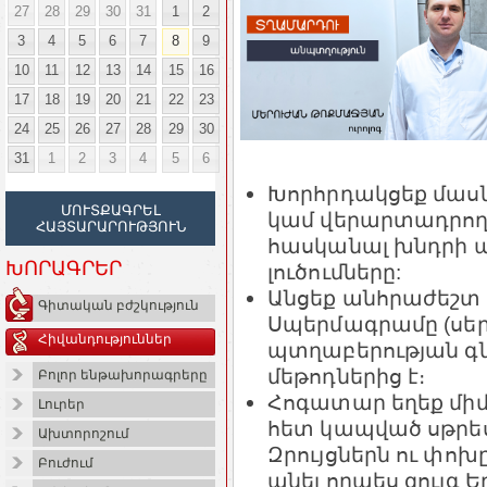
27
28
29
30
31
1
2
3
4
5
6
7
8
9
10
11
12
13
14
15
16
17
18
19
20
21
22
23
24
25
26
27
28
29
30
31
1
2
3
4
5
6
Խորհրդակցեք մասն
ՄՈՒՏՔԱԳՐԵԼ
կամ վերարտադրող
ՀԱՅՏԱՐԱՐՈՒԹՅՈՒՆ
հասկանալ խնդրի 
ԽՈՐԱԳՐԵՐ
լուծումները:
Անցեք անհրաժեշտ 
Գիտական բժշկություն
Սպերմագրամը (սեր
Հիվանդություններ
պտղաբերության 
մեթոդներից է։
Բոլոր ենթախորագրերը
Հոգատար եղեք մի
Լուրեր
հետ կապված սթրեսն
Ախտորոշում
Զրույցներն ու փոխ
Բուժում
անել որպես զույգ 