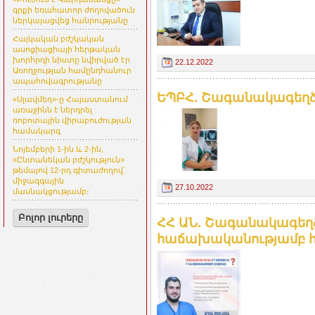
գրքի եռահատոր ժողովածուն
ներկայացվեց հանրությանը
Հայկական բժշկական
ասոցիացիայի հերթական
խորհրդի նիստը նվիրված էր
22.12.2022
Առողջության համընդհանուր
ապահովագրությանը
ԵՊԲՀ. Շագանակագեղձ
«Սլավմեդ»-ը Հայաստանում
առաջինն է ներդրել
ռոբոտային վիրաբուժության
համակարգ
Նոյեմբերի 1-ին և 2-ին,
«Ընտանեկան բժշկություն»
թեմայով 12-րդ գիտաժողով՝
միջազգային
27.10.2022
մասնակցությամբ։
Բոլոր լուրերը
ՀՀ ԱՆ. Շագանակագեղձի
հաճախականությամբ 