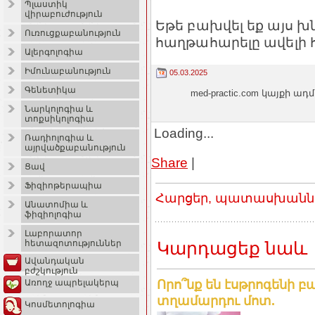
Պլաստիկ
վիրաբուժություն
Եթե բախվել եք այս խն
Ուռուցքաբանություն
հաղթահարելը ավելի հ
Ալերգոլոգիա
Իմունաբանություն
05.03.2025
Գենետիկա
med-practic.com կայքի
Նարկոլոգիա և
տոքսիկոլոգիա
Loading...
Ռադիոլոգիա և
այրվածքաբանություն
Share
|
Ցավ
Ֆիզիոթերապիա
Հարցեր, պատասխաններ
Անատոմիա և
ֆիզիոլոգիա
Լաբորատոր
Կարդացեք նաև
հետազոտություններ
Ավանդական
բժշկություն
Որո՞նք են էսթրոգենի
Առողջ ապրելակերպ
տղամարդու մոտ.
Կոսմետոլոգիա