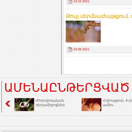
13.10.2021
Թույլ սերմնաժայթքում. 
24.09.2021
ԱՄԵՆԱԸՆԹԵՐՑՎԱԾ
Ժողովրդական
Հղիություն. 4-ր
դեղամիջոցներ
ամիս