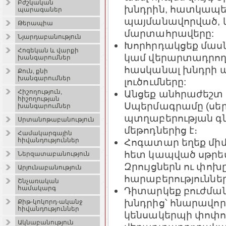
Բժշկական
խնդրին, հատկապե
պարագաներ
պայմանավորված, կ
Թերապիա
մարտահրավերը:
Նյարդաբանություն
Խորհրդակցեք մասն
Հոգեկան և վարքի
կամ վերարտադրող
խանգարումներ
հասկանալ խնդրի 
Քուն, քնի
խանգարումներ
լուծումները:
Անցեք անհրաժեշտ 
Հիշողություն,
հիշողության
Սպերմագրամը (սեր
խանգարումներ
պտղաբերության 
Սրտանոթաբանություն
մեթոդներից է։
Համակարգային
Հոգատար եղեք մի
հիվանդություններ
հետ կապված սթրեսն
Ներզատաբանություն
Զրույցներն ու փոխ
Արյունաբանություն
հարաբերություննե
Շնչառական
համակարգ
Դիտարկեք բուժմա
խնդրից՝ հնարավոր 
Քիթ-կոկորդ-ականջ
հիվանդություններ
կենսակերպի փոփոխ
Ակնաբանություն