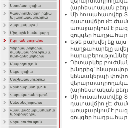
վերարտադրողական
Ստոմատոլոգիա
(արհեստական բեղմն
Մի հուսահատվեք Տ
Գաստրոէնտերոլոգիա
և լյարդաբանություն
դատավճիռ չէ: Ժամ
Ճարպակալում
առաջարկում է բազմ
Միզային համակարգ
զույգեր հաղթահար
Եթե բախվել եք այս
Ուրո-անդրոլոգիա
հաղթահարելը ավելի
Պերինատոլոգիա,
մանկաբարձություն և
հարաբերություննե
ուրո-գինեկոլոգիա
Դիտարկեք բուժմա
Անպտղություն
խնդրից՝ հնարավոր 
Սեքսոլոգիա
կենսակերպի փոփոխ
Մաշկաբանություն
վերարտադրողական
Վեներաբանություն
(արհեստական բեղմն
Վարակաբանություն
Մի հուսահատվեք Տ
դատավճիռ չէ: Ժամ
Անեսթեզիոլոգիա
առաջարկում է բազմ
Վնասվածքաբանություն
և օրթոպեդիա
զույգեր հաղթահար
Վիրաբուժություն