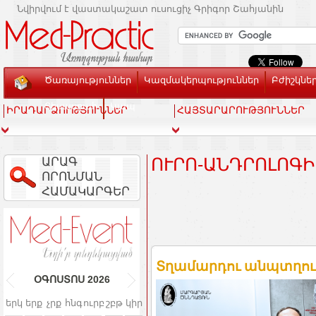
Նվիրվում է վաստակաշատ ուսուցիչ Գրիգոր Շահյանին
Ծառայություններ
Կազմակերպություններ
Բժիշկնե
Տեսասրահ
Կապ
ԻՐԱԴԱՐՁՈՒԹՅՈՒՆՆԵՐ
ՀԱՅՏԱՐԱՐՈՒԹՅՈՒՆՆԵՐ
ԱՐԱԳ
ՈՒՐՈ-ԱՆԴՐՈԼՈԳ
ՈՐՈՆՄԱՆ
ՀԱՄԱԿԱՐԳԵՐ
Տղամարդու անպտղությ
ՕԳՈՍՏՈՍ
2026
երկ
երք
չրք
հնգ
ուրբ
շբթ
կիր