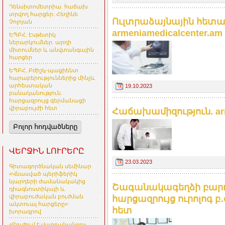
Դենսիտոմետրիա. հաճախ
տրվող հարցեր. Հեղինե
Ուլտրաձայնային հետազ
Չոլոյան
armeniamedicalcenter.am
ԵՊԲՀ. Էսթետիկ
ներարկումներ. արդի
միտումներ և անվտանգային
հարցեր
ԵՊԲՀ. Բժիշկ-պացիենտ
հարաբերություններից մինչև
արհեստական
19.10.2023
բանականություն.
հարցազրույց գերմանացի
վիրաբույժի հետ
Հաճախամիզություն. arm
Բոլոր հոդվածները
ՎԵՐՋԻՆ ԼՈՒՐԵՐԸ
23.03.2023
Գիտագործնական սեմինար
«Վնասված պերիֆերիկ
նյարդերի ժամանակակից
Շագանակագեղձի բարո
դիագնոստիկայի և
վիրաբուժական բուժման
հարցազրույց ուրոլոգ բ
ակտուալ հարցերը»
հետ
խորագրով
«Բուժում է Վարդանանցը»