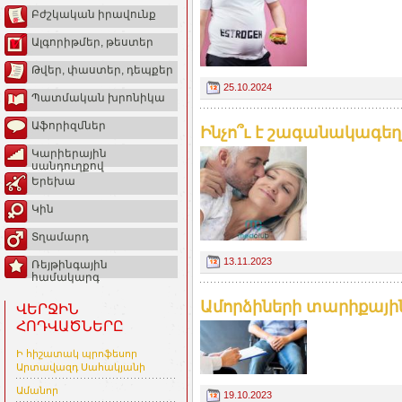
Բժշկական իրավունք
Ալգորիթմեր, թեստեր
Թվեր, փաստեր, դեպքեր
25.10.2024
Պատմական խրոնիկա
Աֆորիզմներ
Ինչո՞ւ է շագանակագեղձ
Կարիերային
սանդուղքով
Երեխա
Կին
Տղամարդ
13.11.2023
Ռեյթինգային
համակարգ
Ամորձիների տարիքային
ՎԵՐՋԻՆ
ՀՈԴՎԱԾՆԵՐԸ
Ի հիշատակ պրոֆեսոր
Արտավազդ Սահակյանի
Ամանոր
19.10.2023