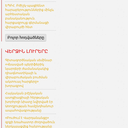
ԵՊԲՀ. Բժիշկ-պացիենտ
հարաբերություններից մինչև
արհեստական
բանականություն.
հարցազրույց գերմանացի
վիրաբույժի հետ
Բոլոր հոդվածները
ՎԵՐՋԻՆ ԼՈՒՐԵՐԸ
Գիտագործնական սեմինար
«Վնասված պերիֆերիկ
նյարդերի ժամանակակից
դիագնոստիկայի և
վիրաբուժական բուժման
ակտուալ հարցերը»
խորագրով
Հայկական բժշկական
ասոցիացիայի հերթական
խորհրդի նիստը նվիրված էր
Առողջության համընդհանուր
ապահովագրությանը
«Բուժում է Վարդանանցը»
գրքի եռահատոր ժողովածուն
ներկայացվեց հանրությանը