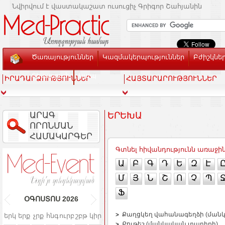
Նվիրվում է վաստակաշատ ուսուցիչ Գրիգոր Շահյանին
Ծառայություններ
Կազմակերպություններ
Բժիշկնե
Տեսասրահ
Կապ
ԻՐԱԴԱՐՁՈՒԹՅՈՒՆՆԵՐ
ՀԱՅՏԱՐԱՐՈՒԹՅՈՒՆՆԵՐ
ԱՐԱԳ
ԵՐԵԽԱ
ՈՐՈՆՄԱՆ
ՀԱՄԱԿԱՐԳԵՐ
Գտնել հիվանդությունն առաջի
Ա
Բ
Գ
Դ
Ե
Զ
Է
Մ
Յ
Ն
Շ
Ո
Չ
Պ
Ֆ
ՕԳՈՍՏՈՍ
2026
Քաղցկեղ վահանագեղձի (ման
երկ
երք
չրք
հնգ
ուրբ
շբթ
կիր
Քութեշ (մանկական տարիքի)