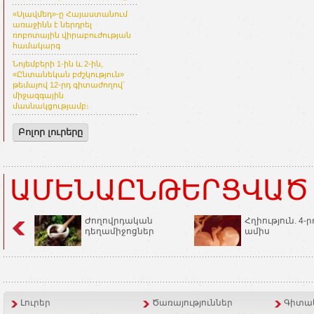
«Սլավմեդ»-ը Հայաստանում
առաջինն է ներդրել
ռոբոտային վիրաբուժության
համակարգ
Նոյեմբերի 1-ին և 2-ին,
«Ընտանեկան բժշկություն»
թեմայով 12-րդ գիտաժողով՝
միջազգային
մասնակցությամբ։
Բոլոր լուրերը
ԱՄԵՆԱԸՆԹԵՐՑՎԱԾ
Ժողովրդական
Հղիություն. 4-ր
դեղամիջոցներ
ամիս
Լուրեր
Ծառայություններ
Գիտակ