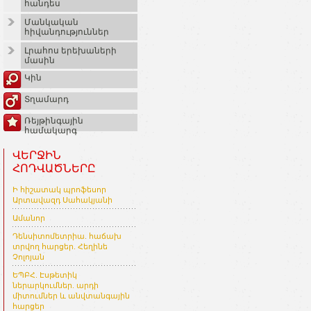
հանդես
Մանկական
հիվանդություններ
Լրահոս երեխաների
մասին
Կին
Տղամարդ
Ռեյթինգային
համակարգ
ՎԵՐՋԻՆ
ՀՈԴՎԱԾՆԵՐԸ
Ի հիշատակ պրոֆեսոր
Արտավազդ Սահակյանի
Ամանոր
Դենսիտոմետրիա. հաճախ
տրվող հարցեր. Հեղինե
Չոլոյան
ԵՊԲՀ. Էսթետիկ
ներարկումներ. արդի
միտումներ և անվտանգային
հարցեր