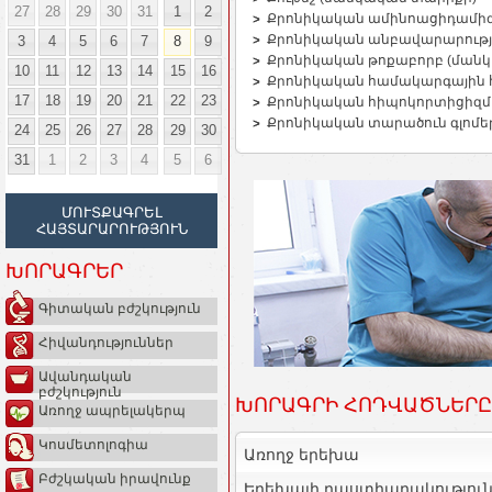
27
28
29
30
31
1
2
Քրոնիկական ամինոացիդամիզո
Քրոնիկական անբավարարությ
3
4
5
6
7
8
9
Քրոնիկական թոքաբորբ (ման
10
11
12
13
14
15
16
Քրոնիկական համակարգային 
17
18
19
20
21
22
23
Քրոնիկական հիպոկորտիցիզմ 
Քրոնիկական տարածուն գլոմե
24
25
26
27
28
29
30
31
1
2
3
4
5
6
ՄՈՒՏՔԱԳՐԵԼ
ՀԱՅՏԱՐԱՐՈՒԹՅՈՒՆ
ԽՈՐԱԳՐԵՐ
Գիտական բժշկություն
Հիվանդություններ
Ավանդական
բժշկություն
ԽՈՐԱԳՐԻ ՀՈԴՎԱԾՆԵՐԸ
Առողջ ապրելակերպ
Կոսմետոլոգիա
Առողջ երեխա
Բժշկական իրավունք
Երեխայի դաստիարակությունը