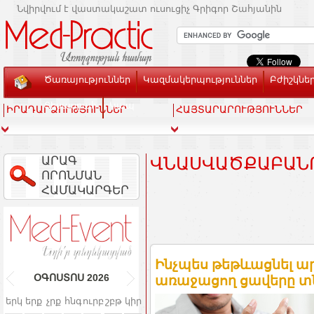
Նվիրվում է վաստակաշատ ուսուցիչ Գրիգոր Շահյանին
Ծառայություններ
Կազմակերպություններ
Բժիշկնե
Տեսասրահ
Կապ
ԻՐԱԴԱՐՁՈՒԹՅՈՒՆՆԵՐ
ՀԱՅՏԱՐԱՐՈՒԹՅՈՒՆՆԵՐ
ԱՐԱԳ
ՎՆԱՍՎԱԾՔԱԲԱՆՈ
ՈՐՈՆՄԱՆ
ՀԱՄԱԿԱՐԳԵՐ
Ինչպես թեթևացնել ա
ՕԳՈՍՏՈՍ
2026
առաջացող ցավերը տն
երկ
երք
չրք
հնգ
ուրբ
շբթ
կիր