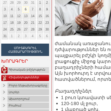
27
28
29
30
31
1
2
3
4
5
6
7
8
9
10
11
12
13
14
15
16
17
18
19
20
21
22
23
24
25
26
27
28
29
30
31
1
2
3
4
5
6
ժամանակ առաջանում 
ՄՈՒՏՔԱԳՐԵԼ
դժվարություններ են ո
ՀԱՅՏԱՐԱՐՈՒԹՅՈՒՆ
պայքարել բժշկի կողմ
լրացուցիչ միջոց կար
ԽՈՐԱԳՐԵՐ
բաղադրիչների համա
Գիտական բժշկություն
Այն խորհուրդ է տրվո
Հիվանդություններ
հատվածներում, որտե
Բոլոր ենթախորագրերը
Բաղադրիչներ.
Լուրեր
1 բուռ կտավատի սե
Ախտորոշում
120-180 մլ ջուր,
Բուժում
1 մաքրած սոխ,