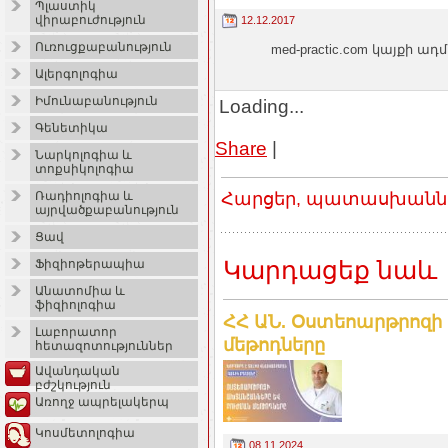
Պլաստիկ
վիրաբուժություն
12.12.2017
Ուռուցքաբանություն
med-practic.com կայքի
Ալերգոլոգիա
Իմունաբանություն
Loading...
Գենետիկա
Share
|
Նարկոլոգիա և
տոքսիկոլոգիա
Հարցեր, պատասխաններ
Ռադիոլոգիա և
այրվածքաբանություն
Ցավ
Կարդացեք նաև
Ֆիզիոթերապիա
Անատոմիա և
ֆիզիոլոգիա
ՀՀ ԱՆ. Օստեոարթրոզի
Լաբորատոր
մեթոդները
հետազոտություններ
Ավանդական
բժշկություն
Առողջ ապրելակերպ
Կոսմետոլոգիա
08.11.2024