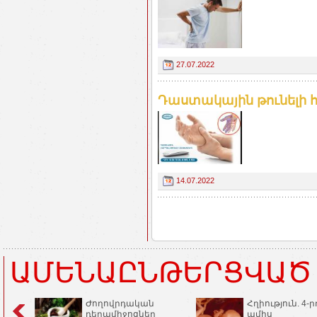
27.07.2022
Դաստակային թունելի 
14.07.2022
ԱՄԵՆԱԸՆԹԵՐՑՎԱԾ
Ժողովրդական
Հղիություն. 4-ր
դեղամիջոցներ
ամիս