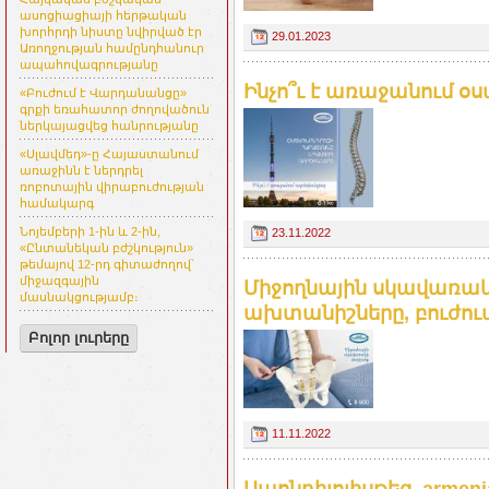
ասոցիացիայի հերթական
խորհրդի նիստը նվիրված էր
29.01.2023
Առողջության համընդհանուր
ապահովագրությանը
Ինչո՞ւ է առաջանում օս
«Բուժում է Վարդանանցը»
գրքի եռահատոր ժողովածուն
ներկայացվեց հանրությանը
«Սլավմեդ»-ը Հայաստանում
առաջինն է ներդրել
ռոբոտային վիրաբուժության
համակարգ
Նոյեմբերի 1-ին և 2-ին,
23.11.2022
«Ընտանեկան բժշկություն»
թեմայով 12-րդ գիտաժողով՝
միջազգային
Միջողնային սկավառակ
մասնակցությամբ։
ախտանիշները, բուժումը
Բոլոր լուրերը
11.11.2022