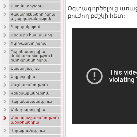
Ստոմատոլոգիա
Օգտագործելուց առա
բուժող բժշկի հետ։
Գաստրոէնտերոլոգիա
և լյարդաբանություն
Ճարպակալում
Միզային համակարգ
Ուրո-անդրոլոգիա
Պերինատոլոգիա,
մանկաբարձություն և
ուրո-գինեկոլոգիա
Անպտղություն
Սեքսոլոգիա
Մաշկաբանություն
Վեներաբանություն
Վարակաբանություն
Անեսթեզիոլոգիա
Վնասվածքաբանություն
և օրթոպեդիա
Վիրաբուժություն