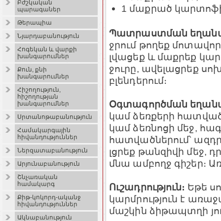
Բժշկական
1 մաքրած կարտոֆի
պարագաներ
Թերապիա
Պատրաստման եղանա
Նյարդաբանություն
ջրում թողեք մոտավոր
Հոգեկան և վարքի
լվացեք և մաքրեք կար
խանգարումներ
ջուրը, ավելացրեք սո
Քուն, քնի
խանգարումներ
բլենդերում։
Հիշողություն,
հիշողության
Օգտագործման եղան
խանգարումներ
կամ ձեռքերի հատվածո
Սրտանոթաբանություն
կամ ձեռնոցի մեջ, հագ
Համակարգային
հիվանդություններ
հատվածներում՝ ազդրե
լցրեք թանզիվի մեջ, 
Ներզատաբանություն
մնա ամբողջ գիշեր։ Ա
Արյունաբանություն
Շնչառական
համակարգ
Ուշադրություն։
Եթե սո
կարմրություն է առա
Քիթ-կոկորդ-ականջ
հիվանդություններ
մաշկին ձիթապտղի յու
Ակնաբանություն