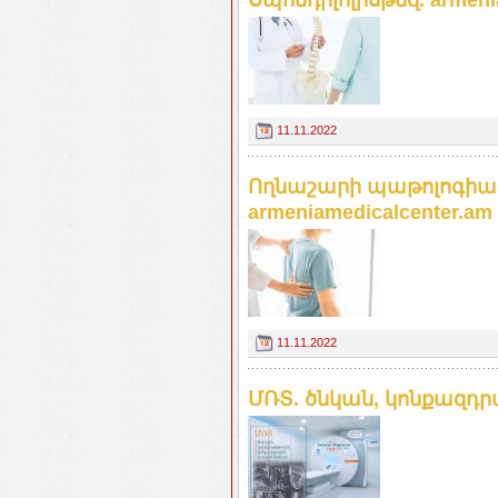
Սպոնդիլոլիսթեզ. armeni
11.11.2022
Ողնաշարի պաթոլոգիա
armeniamedicalcenter.am
11.11.2022
ՄՌՏ. ծնկան, կոնքազդրայ