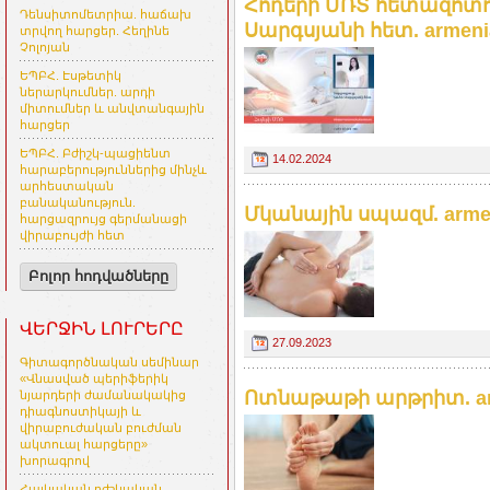
Հոդերի ՄՌՏ հետազոտու
Դենսիտոմետրիա. հաճախ
Սարգսյանի հետ. armenia
տրվող հարցեր. Հեղինե
Չոլոյան
ԵՊԲՀ. Էսթետիկ
ներարկումներ. արդի
միտումներ և անվտանգային
հարցեր
ԵՊԲՀ. Բժիշկ-պացիենտ
14.02.2024
հարաբերություններից մինչև
արհեստական
բանականություն.
Մկանային սպազմ. armen
հարցազրույց գերմանացի
վիրաբույժի հետ
Բոլոր հոդվածները
ՎԵՐՋԻՆ ԼՈՒՐԵՐԸ
27.09.2023
Գիտագործնական սեմինար
«Վնասված պերիֆերիկ
Ոտնաթաթի արթրիտ. arm
նյարդերի ժամանակակից
դիագնոստիկայի և
վիրաբուժական բուժման
ակտուալ հարցերը»
խորագրով
Հայկական բժշկական