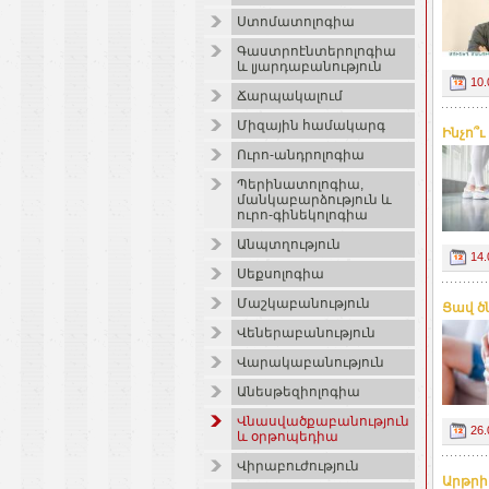
Ստոմատոլոգիա
Գաստրոէնտերոլոգիա
և լյարդաբանություն
10.
Ճարպակալում
Միզային համակարգ
Ինչո՞
Ուրո-անդրոլոգիա
Պերինատոլոգիա,
մանկաբարձություն և
ուրո-գինեկոլոգիա
Անպտղություն
14.
Սեքսոլոգիա
Մաշկաբանություն
Ցավ ծն
Վեներաբանություն
Վարակաբանություն
Անեսթեզիոլոգիա
Վնասվածքաբանություն
26.
և օրթոպեդիա
Վիրաբուժություն
Արթրի