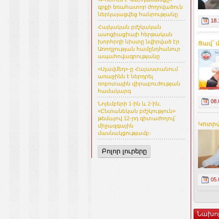
գրքի եռահատոր ժողովածուն
ներկայացվեց հանրությանը
18.
Հայկական բժշկական
ասոցիացիայի հերթական
խորհրդի նիստը նվիրված էր
Ցավ` մ
Առողջության համընդհանուր
ապահովագրությանը
«Սլավմեդ»-ը Հայաստանում
առաջինն է ներդրել
ռոբոտային վիրաբուժության
համակարգ
08.
Նոյեմբերի 1-ին և 2-ին,
«Ընտանեկան բժշկություն»
թեմայով 12-րդ գիտաժողով՝
Կոտրվա
միջազգային
մասնակցությամբ։
Բոլոր լուրերը
05.
Նախո