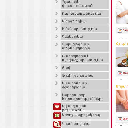
Պլաստիկ
վիրաբուժություն
Ուռուցքաբանություն
Ալերգոլոգիա
Իմունաբանություն
19.
Գենետիկա
Հյութ
Նարկոլոգիա և
տոքսիկոլոգիա
Ռադիոլոգիա և
այրվածքաբանություն
Ցավ
04.
Ֆիզիոթերապիա
Անատոմիա և
Մորտո
ֆիզիոլոգիա
Լաբորատոր
հետազոտություններ
Ավանդական
բժշկություն
Առողջ ապրելակերպ
30.
Կոսմետոլոգիա