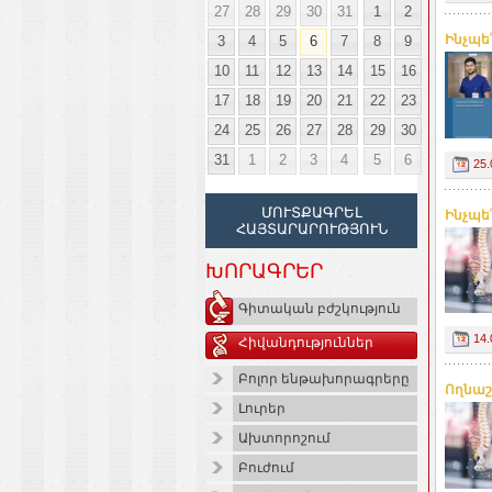
27
28
29
30
31
1
2
Ինչպե՞
3
4
5
6
7
8
9
10
11
12
13
14
15
16
17
18
19
20
21
22
23
24
25
26
27
28
29
30
31
1
2
3
4
5
6
25.
ՄՈՒՏՔԱԳՐԵԼ
Ինչպե՞
ՀԱՅՏԱՐԱՐՈՒԹՅՈՒՆ
ԽՈՐԱԳՐԵՐ
Գիտական բժշկություն
14.
Հիվանդություններ
Բոլոր ենթախորագրերը
Ողնաշ
Լուրեր
Ախտորոշում
Բուժում