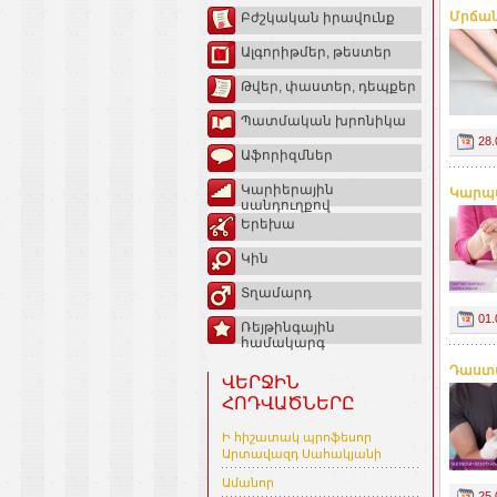
Մրճան
Բժշկական իրավունք
Ալգորիթմեր, թեստեր
Թվեր, փաստեր, դեպքեր
Պատմական խրոնիկա
28.
Աֆորիզմներ
Կարիերային
Կարպա
սանդուղքով
Երեխա
Կին
Տղամարդ
01.
Ռեյթինգային
համակարգ
Դաստա
ՎԵՐՋԻՆ
ՀՈԴՎԱԾՆԵՐԸ
Ի հիշատակ պրոֆեսոր
Արտավազդ Սահակյանի
Ամանոր
25.