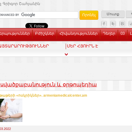
չ Գրիգոր Շահյանին
Մուտք
րպություններ
Բժիշկներ
Հիվանդություններ
Դեղեր
03
ԱՅՏԱՐԱՐՈՒԹՅՈՒՆՆԵՐ
ՄԵՐ ՀՅՈՒՐՆ Է
սվածքաբանություն և օրթոպեդիա
աթերի «ոսկրիկներ». armeniamedicalcenter.am
03.2022