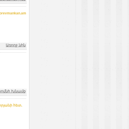
revmankan.am
Առողջ կին
րմնի խնամք
րյանի հետ.