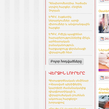
Դենսիտոմետրիա. հաճախ
տրվող հարցեր. Հեղինե
Չոլոյան
Օստեո
ԵՊԲՀ. Էսթետիկ
ներարկումներ. արդի
միտումներ և անվտանգային
հարցեր
ԵՊԲՀ. Բժիշկ-պացիենտ
հարաբերություններից մինչև
24.
արհեստական
բանականություն.
հարցազրույց գերմանացի
Ներաճա
վիրաբույժի հետ
Բոլոր հոդվածները
ՎԵՐՋԻՆ ԼՈՒՐԵՐԸ
22.
Գիտագործնական սեմինար
«Վնասված պերիֆերիկ
նյարդերի ժամանակակից
Հրավա
դիագնոստիկայի և
drtehm
վիրաբուժական բուժման
ակտուալ հարցերը»
խորագրով
«Բուժում է Վարդանանցը»