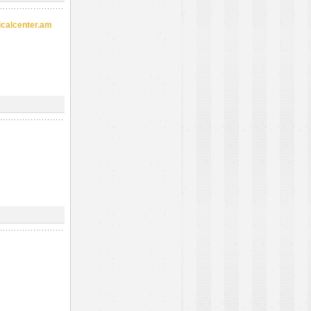
alcenter.am
m