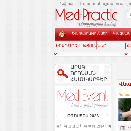
Նվիրվում է վաստակաշատ ուսուցի
Ծառայություններ
Կազմակե
Տեսասրահ
Կապ
ԻՐԱԴԱՐՁՈՒԹՅՈՒՆՆԵՐ
Հ
ԱՐԱԳ
ՈՐՈՆՄԱՆ
ՀԱՄԱԿԱՐԳԵՐ
Վնա
Ոտնաթ
ՕԳՈՍՏՈՍ
2026
երկ
երք
չրք
հնգ
ուրբ
շբթ
կիր
14.