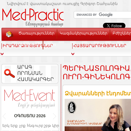
Նվիրվում է վաստակաշատ ուսուցիչ Գրիգոր Շահյանին
Ծառայություններ
Կազմակերպություններ
Բժիշկնե
Տեսասրահ
Կապ
ԻՐԱԴԱՐՁՈՒԹՅՈՒՆՆԵՐ
ՀԱՅՏԱՐԱՐՈՒԹՅՈՒՆՆԵՐ
ԱՐԱԳ
ՊԵՐԻՆԱՏՈԼՈԳԻԱ,
ՈՐՈՆՄԱՆ
ՒՐՈ-ԳԻՆԵԿՈԼՈԳԻ
ՀԱՄԱԿԱՐԳԵՐ
Ձվարանների էնդոմետ
ՕԳՈՍՏՈՍ
2026
երկ
երք
չրք
հնգ
ուրբ
շբթ
կիր