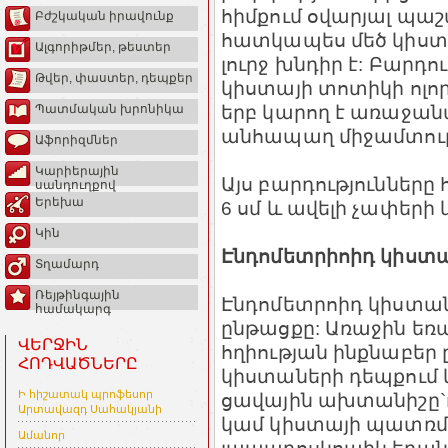
հիմքում օվարյալ պաշա
Բժշկական իրավունք
հատկապես մեծ կիստ
Ալգորիթմեր, թեստեր
լուրջ խնդիր է: Բարդո
Թվեր, փաստեր, դեպքեր
կիստայի տոտիկի ոլոր
երբ կարող է առաջանա
Պատմական խրոնիկա
անհապաղ միջամտությ
Աֆորիզմներ
Կարիերային
Այս բարդությունները 
սանդուղքով
Երեխա
6 սմ և ավելի չափերի
Կին
Էնդոմետրիոիդ կիստան
Տղամարդ
Ռեյթինգային
Էնդոմետրոիդ կիստան
համակարգ
ընթացքը: Առաջին եռ
ՎԵՐՋԻՆ
հղիության ինքնաբեր
ՀՈԴՎԱԾՆԵՐԸ
կիստաների դեպքում 
Ի հիշատակ պրոֆեսոր
ցավային ախտանիշը`
Արտավազդ Սահակյանի
կամ կիստայի պատռմա
Ամանոր