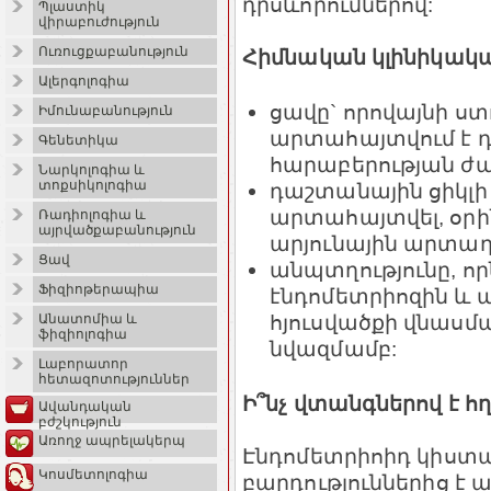
դրսևորումներով:
Պլաստիկ
վիրաբուժություն
Ուռուցքաբանություն
Հիմնական կլինիկակա
Ալերգոլոգիա
ցավը` որովայնի ստ
Իմունաբանություն
արտահայտվում է 
Գենետիկա
հարաբերության ժ
Նարկոլոգիա և
տոքսիկոլոգիա
դաշտանային ցիկլի
արտահայտվել, օրի
Ռադիոլոգիա և
այրվածքաբանություն
արյունային արտադ
Ցավ
անպտղությունը, որ
Ֆիզիոթերապիա
էնդոմետրիոզին և 
հյուսվածքի վնասմ
Անատոմիա և
ֆիզիոլոգիա
նվազմամբ:
Լաբորատոր
հետազոտություններ
Ի՞նչ վտանգներով է հ
Ավանդական
բժշկություն
Առողջ ապրելակերպ
Էնդոմետրիոիդ կիստ
Կոսմետոլոգիա
բարդություններից է 