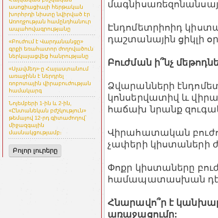
մագնիսառեզոնանսայ
ասոցիացիայի հերթական
խորհրդի նիստը նվիրված էր
Առողջության համընդհանուր
Էնդոմետրիոիդ կիստա
ապահովագրությանը
դաշտանային ցիկլի օր
«Բուժում է Վարդանանցը»
գրքի եռահատոր ժողովածուն
ներկայացվեց հանրությանը
Բուժման ի՞նչ մեթոդն
«Սլավմեդ»-ը Հայաստանում
առաջինն է ներդրել
Ձվարանների էնդոմետ
ռոբոտային վիրաբուժության
համակարգ
կոնսերվատիվ և վիրա
Նոյեմբերի 1-ին և 2-ին,
հաճախ նրանք զուգակ
«Ընտանեկան բժշկություն»
թեմայով 12-րդ գիտաժողով՝
միջազգային
Վիրահատական բուժու
մասնակցությամբ։
չափերի կիստաների 
Բոլոր լուրերը
Փոքր կիստաները բու
համապատասխան դեղ
Հնարավո՞ր է կանխար
առաջացումը: