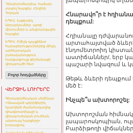
լապարոսկոպիկ եղանա
Դենսիտոմետրիա. հաճախ
տրվող հարցեր. Հեղինե
Հնարավո՞ր է հղիանա
Չոլոյան
դեպքում:
ԵՊԲՀ. Էսթետիկ
ներարկումներ. արդի
միտումներ և անվտանգային
հարցեր
Հղիանալը դժվարանու
արտահայտված ձևերի՝
ԵՊԲՀ. Բժիշկ-պացիենտ
հարաբերություններից մինչև
էնդոմետրոիդ կիստանե
արհեստական
բանականություն.
աստիճաններ/, երբ 
հարցազրույց գերմանացի
պաշարի նվազում և կ
վիրաբույժի հետ
Բոլոր հոդվածները
Թեթև ձևերի դեպքում
մեծ է:
ՎԵՐՋԻՆ ԼՈՒՐԵՐԸ
Ինչպե՞ս ախտորոշել:
Գիտագործնական սեմինար
«Վնասված պերիֆերիկ
նյարդերի ժամանակակից
դիագնոստիկայի և
Ախտորոշման հիմնակ
վիրաբուժական բուժման
լապարոսկոպիան, ուլ
ակտուալ հարցերը»
խորագրով
Բարձիթողի վիճակներ
Հայկական բժշկական