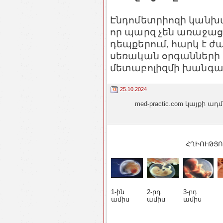
Էնդոմետրիոզի կանխա
որ պարզ չեն առաջաց
դեպքերում, հարկ է ժ
սեռական օրգանների բ
մետաբոլիզմի խանգարո
25.10.2024
med-practic.com կայքի
ՀՂԻՈՒԹՅՈ
1-ին
2-րդ
3-րդ
ամիս
ամիս
ամիս