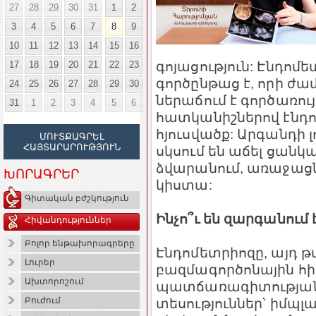
27
28
29
30
31
1
2
3
4
5
6
7
8
9
10
11
12
13
14
15
16
գոյացություն: Էնդ
17
18
19
20
21
22
23
գործընթաց է, որի ժ
24
25
26
27
28
29
30
ներաճում է գործառո
31
1
2
3
4
5
6
հատկանիշներով էն
հյուսվածք: Արգանդի 
ՄՈՒՏՔԱԳՐԵԼ
ՀԱՅՏԱՐԱՐՈՒԹՅՈՒՆ
սկսում են աճել ցանկա
ձվարանում, առաջացն
ԽՈՐԱԳՐԵՐ
կիստա:
Գիտական բժշկություն
Ինչո՞ւ են զարգանում
Հիվանդություններ
Բոլոր ենթախորագրերը
Էնդոմետրիոզը, այդ 
Լուրեր
բազմագործոնային հիվ
Ախտորոշում
պատճառագիտության 
տեսություններ՝ իմպլ
Բուժում