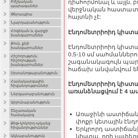
դիսհորմոնալ և այլն, 
Բժշկական
պարագաներ
վերջնական հաստատվ
Թերապիա
հայտնի չէ:
Նյարդաբանություն
Էնդոմետրիոիդ կիստա
Հոգեկան և վարքի
խանգարումներ
Քուն, քնի
Էնդոմետրիոիդ կիստ
խանգարումներ
0,5-10 սմ սահմաններո
Հիշողություն,
շագանակագույն պար
հիշողության
խանգարումներ
հաճախ անվանվում են
Սրտանոթաբանություն
Համակարգային
Էնդոմետրիոիդ կիստ
հիվանդություններ
առանձնացվում է 4 ա
Ներզատաբանություն
Արյունաբանություն
Շնչառական
Առաջինի աստիճանը
համակարգ
փոքր կետային էնդ
Քիթ-կոկորդ-ականջ
Երկրորդ աստիճանի
հիվանդություններ
կիստա, որի չափերը 
Ակնաբանություն