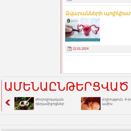
Ձվարանների պոլիկիստո
22.01.2024
ԱՄԵՆԱԸՆԹԵՐՑՎԱԾ
Ժողովրդական
Հղիություն. 4-ր
դեղամիջոցներ
ամիս