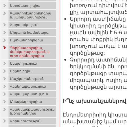
խոռոչում դիտվում
Ստոմատոլոգիա
քիչ արտահայտված 
Գաստրոէնտերոլոգիա
և լյարդաբանություն
Երրորդ աստիճանը 
կիստոիդ գործընթաց
Ճարպակալում
չափն ավելին է 5-6 ս
Միզային համակարգ
որպես փոքրիկ էնդ
Ուրո-անդրոլոգիա
խոռոչում առկա է
Պերինատոլոգիա,
գործընթաց:
մանկաբարձություն և
ուրո-գինեկոլոգիա
Չորրորդ աստիճան
Անպտղություն
երկկողմանի են, որո
Սեքսոլոգիա
գործընթացը տարած
միզապարկ, ուղիղ 
Մաշկաբանություն
գործընթացն արտա
Վեներաբանություն
Վարակաբանություն
Ի՞նչ ախտանշաննրով ե
Անեսթեզիոլոգիա
Վնասվածքաբանություն
Էնդոմետրիոիդ կիստա
և օրթոպեդիա
անախտանիշ կամ ար
Վիրաբուժություն