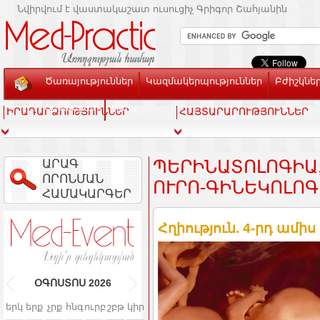
Նվիրվում է վաստակաշատ ուսուցիչ Գրիգոր Շահյանին
Ծառայություններ
Կազմակերպություններ
Բժիշկնե
Տեսասրահ
Կապ
ԻՐԱԴԱՐՁՈՒԹՅՈՒՆՆԵՐ
ՀԱՅՏԱՐԱՐՈՒԹՅՈՒՆՆԵՐ
ԱՐԱԳ
ՊԵՐԻՆԱՏՈԼՈԳԻԱ,
ՈՐՈՆՄԱՆ
ՒՐՈ-ԳԻՆԵԿՈԼՈԳԻ
ՀԱՄԱԿԱՐԳԵՐ
Հղիություն. 4-րդ ամիս
ՕԳՈՍՏՈՍ
2026
երկ
երք
չրք
հնգ
ուրբ
շբթ
կիր