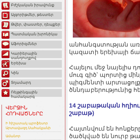
Բժշկական իրավունք
Ալգորիթմեր, թեստեր
Թվեր, փաստեր, դեպքեր
Պատմական խրոնիկա
անհանգստության առի
Աֆորիզմներ
կազատի երեխայի ճան
Կարիերային
սանդուղքով
Երեխա
Հայելու մեջ նայելիս 
Կին
մուգ գիծ՝ պորտից մին
պիգմենտի արտացոլք
Տղամարդ
ծննդաբերությունից հ
Ռեյթինգային
համակարգ
14 շաբաթական հղիու
ՎԵՐՋԻՆ
շաբաթ)
ՀՈԴՎԱԾՆԵՐԸ
Ի հիշատակ պրոֆեսոր
Հայտնվում են հոնքեր
Արտավազդ Սահակյանի
ծածկված են նուրբ թավ
Ամանոր