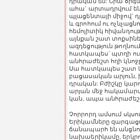
դրական են: Նրա օրգ
ահա` արտադրվում են
պլացենտայի միջով` դ
և գրոհում ու ոչնչաց
հեմոլիտիկ հիվանդությ
այնքան շատ տոքսինե
ազդեցություն թողնում
հատկապես` պտղի ուղե
անհրաժեշտ հղի կնոջը
Սա հատկապես շատ կար
բացասական արյուն, ի
դրական: Բժիշկը կարո
արյան մեջ հակամարմի
կան, ապա անհրաժեշտ
Չորրորդ ամսում սկսու
Երիկամները զարգաց
ճանապարհ են անցնու
նախաերիկամը, երկրո