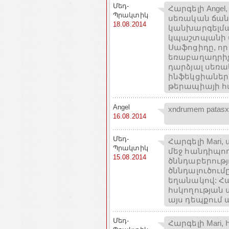
Մեդ-
Հարգելի Angel
Պրակտիկ
սեռական ճա
18.08.2014
կանխարգելմա
կպաշտպանի 
Սաֆոցիդը, որ
եռաբաղադրիչ
դարձյալ սեռ
ինֆեկցիաներ
թերապիայի հ
Angel
xndrumem patasxa
16.08.2014
Մեդ-
Հարգելի Mari
Պրակտիկ
մեջ հանդիպող 
15.08.2014
ծննդաբերությո
ծննդալուծու
եղանակով: Հա
հսկողության 
այս դեպքում 
Մեդ-
Հարգելի Mari