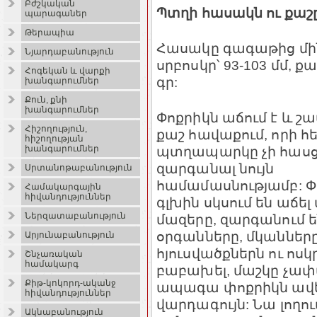
Բժշկական
Պտղի հասակն ու քաշ
պարագաներ
Թերապիա
Հասակը գագաթից մի
Նյարդաբանություն
սրբոսկր՝ 93-103 մմ, քա
Հոգեկան և վարքի
գր:
խանգարումներ
Քուն, քնի
խանգարումներ
Փոքրիկն աճում է և 
Հիշողություն,
քաշ հավաքում, որի 
հիշողության
պտղապարկը չի հասց
խանգարումներ
զարգանալ նույն
Սրտանոթաբանություն
համամասնությամբ: Փ
Համակարգային
հիվանդություններ
գլխին սկսում են աճե
Ներզատաբանություն
մազերը, զարգանում 
օրգանները, մկանները
Արյունաբանություն
հյուսվածքներն ու ոսկ
Շնչառական
համակարգ
բաբախել, մաշկը չափ
Քիթ-կոկորդ-ականջ
ապագա փոքրիկն ավել
հիվանդություններ
վարդագույն: Նա լողում
Ակնաբանություն