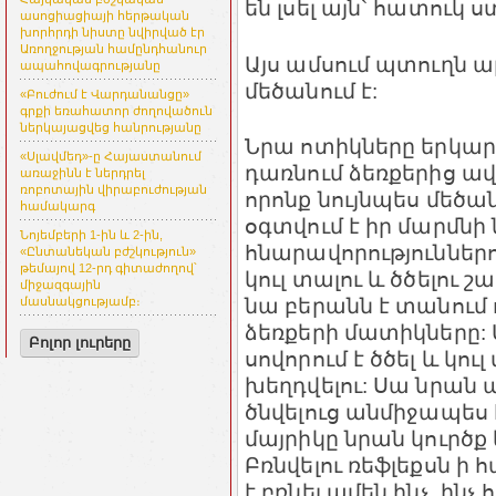
են լսել այն` հատուկ 
ասոցիացիայի հերթական
խորհրդի նիստը նվիրված էր
Առողջության համընդհանուր
Այս ամսում պտուղն 
ապահովագրությանը
մեծանում է:
«Բուժում է Վարդանանցը»
գրքի եռահատոր ժողովածուն
ներկայացվեց հանրությանը
Նրա ոտիկները երկարո
«Սլավմեդ»-ը Հայաստանում
դառնում ձեռքերից ավ
առաջինն է ներդրել
ռոբոտային վիրաբուժության
որոնք նույնպես մեծան
համակարգ
օգտվում է իր մարմնի 
Նոյեմբերի 1-ին և 2-ին,
հնարավորություններո
«Ընտանեկան բժշկություն»
թեմայով 12-րդ գիտաժողով՝
կուլ տալու և ծծելու շ
միջազգային
նա բերանն է տանում
մասնակցությամբ։
ձեռքերի մատիկները:
Բոլոր լուրերը
սովորում է ծծել և կու
խեղդվելու: Սա նրան 
ծնվելուց անմիջապես 
մայրիկը նրան կուրծք
Բռնվելու ռեֆլեքսն ի հ
է բռնել ամեն ինչ, ինչ 