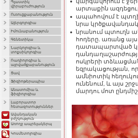
կարգավորում է ջ
Պլաստիկ
վիրաբուժություն
արտաքին ազդեցութ
Ուռուցքաբանություն
ապահովում է պտղի
նրա կրծքավանդակն 
Ալերգոլոգիա
նրանում պտուղն ակ
Իմունաբանություն
հոդերը. առանց այս
Գենետիկա
դատապարտված կլի
Նարկոլոգիա և
տոքսիկոլոգիա
դանդաղաշարժությա
ոսկրերի տձևացման:
Ռադիոլոգիա և
այրվածքաբանություն
եզրակացության, որ
Ցավ
ամնիոտիկ հեղուկու
Ֆիզիոթերապիա
ունենում, և այս շրջ
Անատոմիա և
մարդու մոտ ընդմիշ
ֆիզիոլոգիա
Լաբորատոր
հետազոտություններ
Ավանդական
բժշկություն
Առողջ ապրելակերպ
Կոսմետոլոգիա