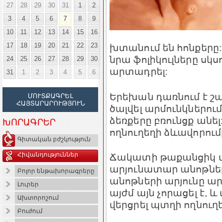
27
28
29
30
31
1
2
3
4
5
6
7
8
9
10
11
12
13
14
15
16
17
18
19
20
21
22
23
խտանում են հոնքերը:
նրա ֆոլիկուլները սկ
24
25
26
27
28
29
30
արտադրել:
31
1
2
3
4
5
6
Երեխան դառնում է շար
ՄՈՒՏՔԱԳՐԵԼ
ՀԱՅՏԱՐԱՐՈՒԹՅՈՒՆ
ծալվել արմունկներում
ձեռքերը բռունցք անե
ԽՈՐԱԳՐԵՐ
ողնուղեղի ձևավորում
Գիտական բժշկություն
Հիվանդություններ
Ճակատի թաքանցիկ մա
արյունատար անոթներ
Բոլոր ենթախորագրերը
անոթների արյունը ա
Լուրեր
այժմ այն չորացել է, 
Ախտորոշում
վերցրել պտղի ողնուղե
Բուժում