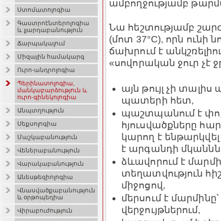
ամբողջությամբ թարմա
Ստոմատոլոգիա
Գաստրոէնտերոլոգիա
Նա հեշտությամբ շարժ
և լյարդաբանություն
(մոտ 37°С), որն ունի 
Ճարպակալում
ճախրում է անկշռելիո
Միզային համակարգ
«սովորական ջուր չէ 
Ուրո-անդրոլոգիա
Պերինատոլոգիա,
այն թույլ չի տալի
մանկաբարձություն և
ուրո-գինեկոլոգիա
պատերի հետ,
Անպտղություն
պաշտպանում է փոք
հյուսվածքները հար
Սեքսոլոգիա
կարող է ենթարկվե
Մաշկաբանություն
է արգանդի մկանննե
Վեներաբանություն
ձևավորում է մարմի
Վարակաբանություն
տեղատվություն հի
Անեսթեզիոլոգիա
միջոցով,
Վնասվածքաբանություն
մերսում է մարմինը՝
և օրթոպեդիա
վերջույթներում,
Վիրաբուժություն