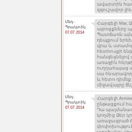
ավարտին հաս
զգուշավոր լին
Մեդ-
Հարգելի Mar,
Պրակտիկ
այրոցքները պ
07.07.2014
Պատճառն այն 
դեպքում երեխ
վրա և ստամո
հետհոսքի ենթ
հանգեցնելով 
առաջին հերթ
ուղղահայաց պ
սա հնարավորի
և հետո դիմեք
միջավայրը ճ
Մեդ-
Հարգելի Armi
Պրակտիկ
ընթացքում հա
07.07.2014
Դա պայմանավ
կողմից Ձեր կ
առաջացրած ճ
փոփոխությու
ստոծանու վրա 