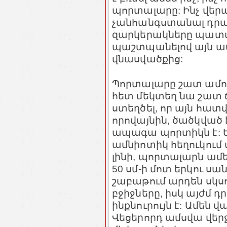
պորտալարը: Ինչ վերաբ
չանհանգստանալ դրա
զարկերակները պատվ
պաշտպանելով այն ա
վնասվածքից:
Պորտալարը շատ ամուր
հետ մեկտեղ նա շատ ճկ
ստեղծել, որ այն հատ
որովայնին, ծածկված 
ապագա պորտիկն է: Ե
ամնիոտիկ հեղուկում
լինի, պորտալարն ամեն
50 սմ-ի մոտ երկու 
շաբաթում արդեն սկսո
բջիջները, իսկ այժմ 
ինքնուրույն է: Ամեն վ
Վեցերորդ ամսվա վերջ