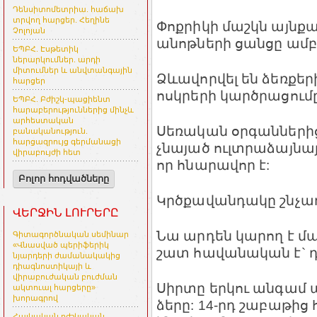
Դենսիտոմետրիա. հաճախ
տրվող հարցեր. Հեղինե
Փոքրիկի մաշկն այնք
Չոլոյան
անոթների ցանցը ամբո
ԵՊԲՀ. Էսթետիկ
ներարկումներ. արդի
միտումներ և անվտանգային
Ձևավորվել են ձեռքերի
հարցեր
ոսկրերի կարծրացումը
ԵՊԲՀ. Բժիշկ-պացիենտ
հարաբերություններից մինչև
արհեստական
Սեռական օրգաններից 
բանականություն.
հարցազրույց գերմանացի
չնայած ուլտրաձայնայ
վիրաբույժի հետ
որ հնարավոր է:
Բոլոր հոդվածները
Կրծքավանդակը շնչառ
ՎԵՐՋԻՆ ԼՈՒՐԵՐԸ
Նա արդեն կարող է մա
Գիտագործնական սեմինար
«Վնասված պերիֆերիկ
շատ հավանական է` դո
նյարդերի ժամանակակից
դիագնոստիկայի և
վիրաբուժական բուժման
Սիրտը երկու անգամ 
ակտուալ հարցերը»
խորագրով
ձերը: 14-րդ շաբաթից 
Հայկական բժշկական