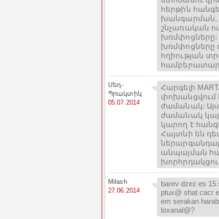
հերթին հանգե
խանգարման, ի
շնչառական ու
խռմփոցները: 
խռմփոցները ժ
հղիության տ
համբերատա
Մեդ-
Հարգելի MART
Պրակտիկ
փոխանցվում 
05.07.2014
ժամանակ: Այ
ժամանակ կայ
կարող է հանգ
Հայտնի են դե
ներարգանդայ
անպայման հար
խորհրդակցու
Milash
barev dzez es 15 
27.06.2014
ptux@ shat cacr e
em serakan harab
loxanal@?