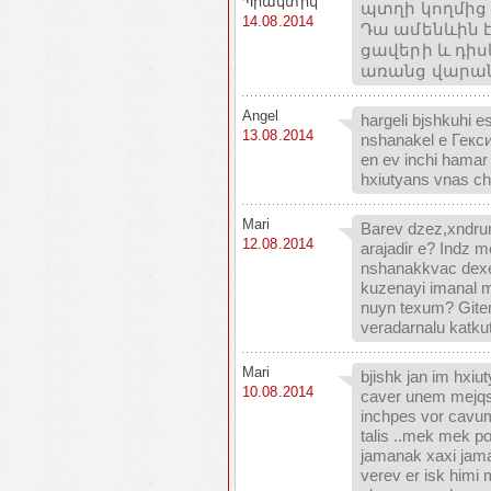
Պրակտիկ
պտղի կողմից
14.08.2014
Դա ամենևին է
ցավերի և դի
առանց վարանե
Angel
hargeli bjshkuhi 
13.08.2014
nshanakel e Гекс
en ev inchi hama
hxiutyans vnas c
Mari
Barev dzez,xndru
12.08.2014
arajadir e? Indz
nshanakkvac dexe
kuzenayi imanal 
nuyn texum? Gitem
veradarnalu katk
Mari
bjishk jan im hxi
10.08.2014
caver unem mejqs
inchpes vor cavu
talis ..mek mek 
jamanak xaxi jama
verev er isk himi 