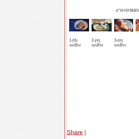
ՀՂԻՈՒԹՅՈ
1-ին
2-րդ
3-րդ
ամիս
ամիս
ամիս
Share
|