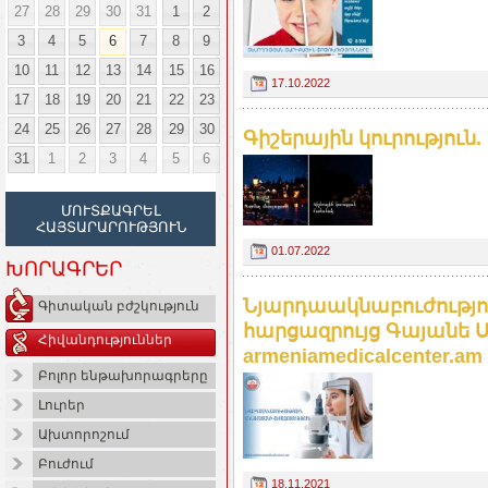
27
28
29
30
31
1
2
3
4
5
6
7
8
9
10
11
12
13
14
15
16
17.10.2022
17
18
19
20
21
22
23
24
25
26
27
28
29
30
Գիշերային կուրություն. 
31
1
2
3
4
5
6
ՄՈՒՏՔԱԳՐԵԼ
ՀԱՅՏԱՐԱՐՈՒԹՅՈՒՆ
01.07.2022
ԽՈՐԱԳՐԵՐ
Նյարդաակնաբուժությո
Գիտական բժշկություն
հարցազրույց Գայանե Ս
Հիվանդություններ
armeniamedicalcenter.am
Բոլոր ենթախորագրերը
Լուրեր
Ախտորոշում
Բուժում
18.11.2021