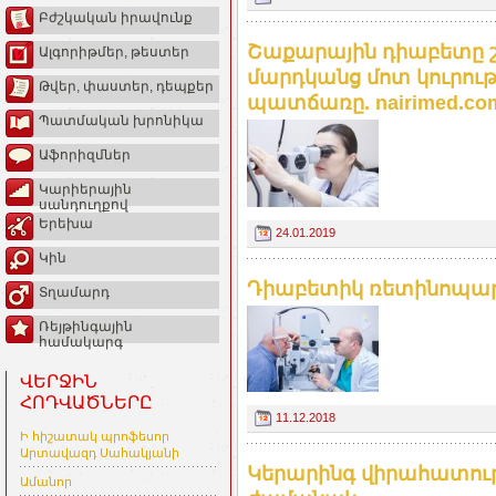
Բժշկական իրավունք
Շաքարային դիաբետը շ
Ալգորիթմեր, թեստեր
մարդկանց մոտ կուրու
Թվեր, փաստեր, դեպքեր
պատճառը. nairimed.co
Պատմական խրոնիկա
Աֆորիզմներ
Կարիերային
սանդուղքով
Երեխա
24.01.2019
Կին
Դիաբետիկ ռետինոպաթի
Տղամարդ
Ռեյթինգային
համակարգ
ՎԵՐՋԻՆ
ՀՈԴՎԱԾՆԵՐԸ
11.12.2018
Ի հիշատակ պրոֆեսոր
Արտավազդ Սահակյանի
Կերարինգ վիրահատութ
Ամանոր