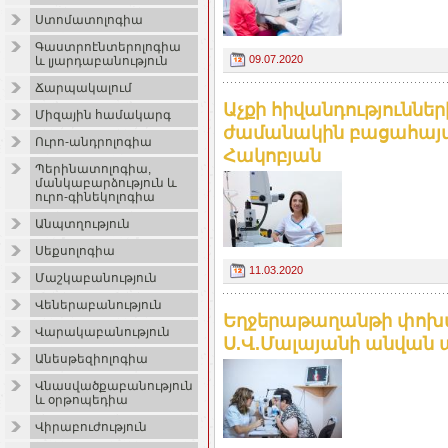
Ստոմատոլոգիա
Գաստրոէնտերոլոգիա
09.07.2020
և լյարդաբանություն
Ճարպակալում
Աչքի հիվանդություննե
Միզային համակարգ
ժամանակին բացահայտ
Ուրո-անդրոլոգիա
Հակոբյան
Պերինատոլոգիա,
մանկաբարձություն և
ուրո-գինեկոլոգիա
Անպտղություն
Սեքսոլոգիա
11.03.2020
Մաշկաբանություն
Վեներաբանություն
Եղջերաթաղանթի փոխ
Վարակաբանություն
Ս.Վ.Մալայանի անվան 
Անեսթեզիոլոգիա
Վնասվածքաբանություն
և օրթոպեդիա
Վիրաբուժություն