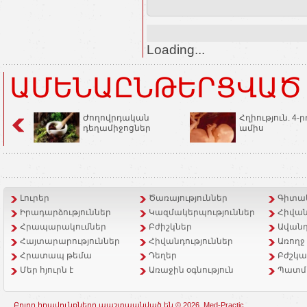
Loading...
ԱՄԵՆԱԸՆԹԵՐՑՎԱԾ
Ժողովրդական
Հղիություն. 4-ր
դեղամիջոցներ
ամիս
Լուրեր
Ծառայություններ
Գիտակ
Իրադարձություններ
Կազմակերպություններ
Հիվան
Հրապարակումներ
Բժիշկներ
Ավանդ
Հայտարարություններ
Հիվանդություններ
Առողջ
Հրատապ թեմա
Դեղեր
Բժշկա
Մեր հյուրն է
Առաջին օգնություն
Պատմ
Բոլոր իրավունքները պաշտպանված են © 2026, Med-Practic