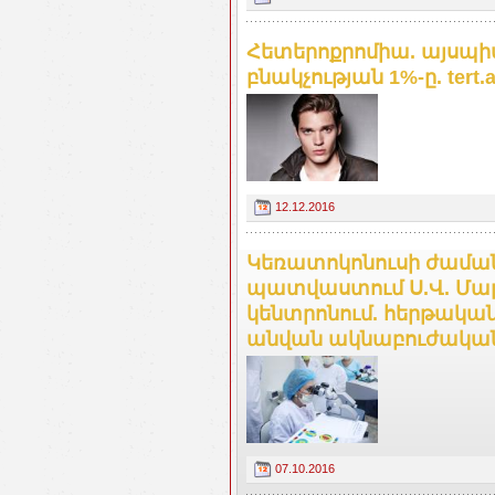
Հետերոքրոմիա. այսպիս
բնակչության 1%-ը. tert.
12.12.2016
Կեռատոկոնուսի ժաման
պատվաստում Ս.Վ. Մա
կենտրոնում. հերթական
անվան ակնաբուժական
07.10.2016