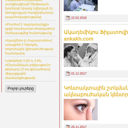
ասոցիացիայի հերթական
խորհրդի նիստը նվիրված էր
Առողջության համընդհանուր
ապահովագրությանը
22.02.2018
«Բուժում է Վարդանանցը»
գրքի եռահատոր ժողովածուն
Ակադեմիկոս Ֆիլատով
ներկայացվեց հանրությանը
ankakh.com
«Սլավմեդ»-ը Հայաստանում
առաջինն է ներդրել
ռոբոտային վիրաբուժության
համակարգ
Նոյեմբերի 1-ին և 2-ին,
«Ընտանեկան բժշկություն»
թեմայով 12-րդ գիտաժողով՝
01.12.2017
միջազգային
մասնակցությամբ։
Կոնտակտային շտկման
Բոլոր լուրերը
ակնաբուժական կենտր
25.11.2017