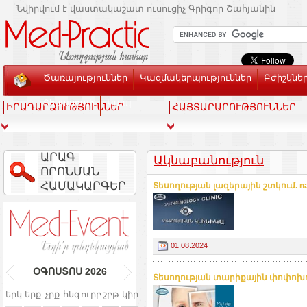
Նվիրվում է վաստակաշատ ուսուցիչ Գրիգոր Շահյանին
Ծառայություններ
Կազմակերպություններ
Բժիշկնե
Տեսասրահ
Կապ
ԻՐԱԴԱՐՁՈՒԹՅՈՒՆՆԵՐ
ՀԱՅՏԱՐԱՐՈՒԹՅՈՒՆՆԵՐ
ԱՐԱԳ
Ակնաբանություն
ՈՐՈՆՄԱՆ
ՀԱՄԱԿԱՐԳԵՐ
Տեսողության լազերային շտկում. na
01.08.2024
ՕԳՈՍՏՈՍ
2026
Տեսողության տարիքային փոփոխութ
երկ
երք
չրք
հնգ
ուրբ
շբթ
կիր