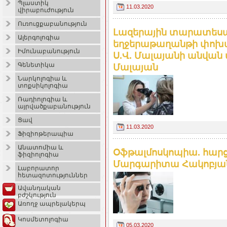
Պլաստիկ
11.03.2020
վիրաբուժություն
Ուռուցքաբանություն
Լազերային տարատեսակ
Ալերգոլոգիա
եղջերաթաղանթի փոխպ
Իմունաբանություն
Ս.Վ. Մալայանի անվան
Գենետիկա
Մալայան
Նարկոլոգիա և
տոքսիկոլոգիա
Ռադիոլոգիա և
այրվածքաբանություն
Ցավ
11.03.2020
Ֆիզիոթերապիա
Անատոմիա և
Օֆթալմոսկոպիա. հարցա
ֆիզիոլոգիա
Մարգարիտա Հակոբյանի 
Լաբորատոր
հետազոտություններ
Ավանդական
բժշկություն
Առողջ ապրելակերպ
Կոսմետոլոգիա
05.03.2020