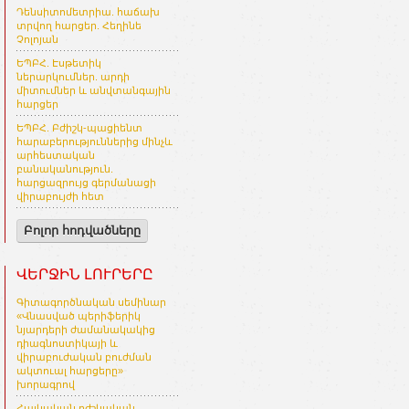
Դենսիտոմետրիա. հաճախ
տրվող հարցեր. Հեղինե
Չոլոյան
ԵՊԲՀ. Էսթետիկ
ներարկումներ. արդի
միտումներ և անվտանգային
հարցեր
ԵՊԲՀ. Բժիշկ-պացիենտ
հարաբերություններից մինչև
արհեստական
բանականություն.
հարցազրույց գերմանացի
վիրաբույժի հետ
Բոլոր հոդվածները
ՎԵՐՋԻՆ ԼՈՒՐԵՐԸ
Գիտագործնական սեմինար
«Վնասված պերիֆերիկ
նյարդերի ժամանակակից
դիագնոստիկայի և
վիրաբուժական բուժման
ակտուալ հարցերը»
խորագրով
Հայկական բժշկական