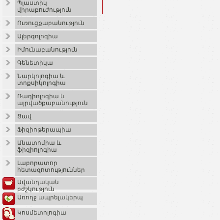
Պլաստիկ
վիրաբուժություն
Ուռուցքաբանություն
Ալերգոլոգիա
Իմունաբանություն
Գենետիկա
Նարկոլոգիա և
տոքսիկոլոգիա
Ռադիոլոգիա և
այրվածքաբանություն
Ցավ
Ֆիզիոթերապիա
Անատոմիա և
ֆիզիոլոգիա
Լաբորատոր
հետազոտություններ
Ավանդական
բժշկություն
Առողջ ապրելակերպ
Կոսմետոլոգիա