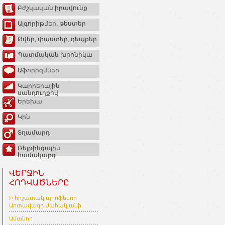
Բժշկական իրավունք
Ալգորիթմեր, թեստեր
Թվեր, փաստեր, դեպքեր
Պատմական խրոնիկա
Աֆորիզմներ
Կարիերային
սանդուղքով
Երեխա
Կին
Տղամարդ
Ռեյթինգային
համակարգ
ՎԵՐՋԻՆ
ՀՈԴՎԱԾՆԵՐԸ
Ի հիշատակ պրոֆեսոր
Արտավազդ Սահակյանի
Ամանոր