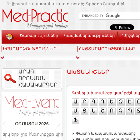
Նվիրվում է վաստակաշատ ուսուցիչ Գրիգոր Շահյանին
Ծառայություններ
Կազմակերպություններ
Բժիշկնե
Տեսասրահ
Կապ
ԻՐԱԴԱՐՁՈՒԹՅՈՒՆՆԵՐ
ՀԱՅՏԱՐԱՐՈՒԹՅՈՒՆՆԵՐ
ԱՐԱԳ
ԱԽՏԱՆԻՇՆԵՐ
ՈՐՈՆՄԱՆ
ՀԱՄԱԿԱՐԳԵՐ
Գտնել ախտանիշը կամ բժշկա
Ա
Բ
Գ
Դ
Ե
Զ
Է
Մ
Յ
Ն
Շ
Ո
Չ
Պ
Ֆ
ՕԳՈՍՏՈՍ
2026
Փայտի և ապակու ախտանիշ
երկ
երք
չրք
հնգ
ուրբ
շբթ
կիր
Փսևդոհալյուցինացիաներ (կեղծ