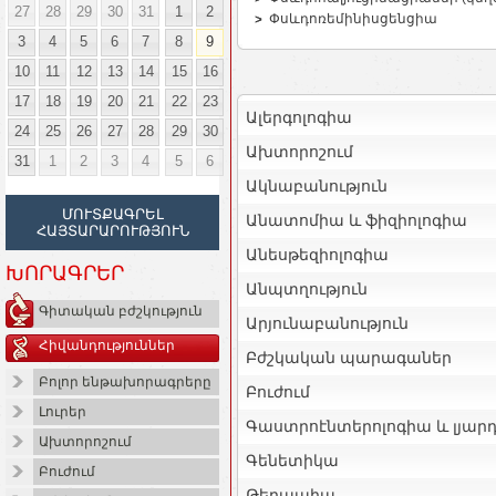
27
28
29
30
31
1
2
Փսևդոռեմինիսցենցիա
3
4
5
6
7
8
9
10
11
12
13
14
15
16
17
18
19
20
21
22
23
Ալերգոլոգիա
24
25
26
27
28
29
30
Ախտորոշում
31
1
2
3
4
5
6
Ակնաբանություն
ՄՈՒՏՔԱԳՐԵԼ
Անատոմիա և ֆիզիոլոգիա
ՀԱՅՏԱՐԱՐՈՒԹՅՈՒՆ
Անեսթեզիոլոգիա
ԽՈՐԱԳՐԵՐ
Անպտղություն
Գիտական բժշկություն
Արյունաբանություն
Հիվանդություններ
Բժշկական պարագաներ
Բոլոր ենթախորագրերը
Բուժում
Լուրեր
Գաստրոէնտերոլոգիա և լյար
Ախտորոշում
Գենետիկա
Բուժում
Թերապիա