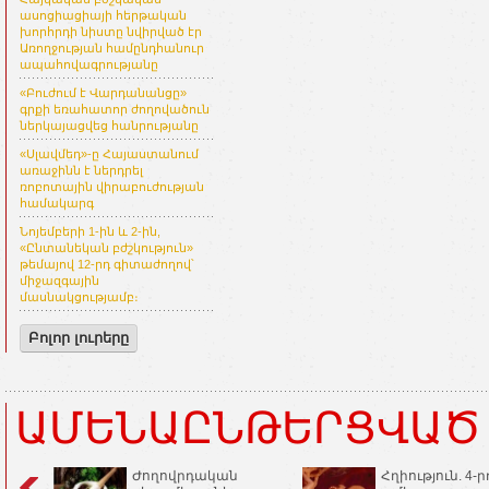
ասոցիացիայի հերթական
խորհրդի նիստը նվիրված էր
Առողջության համընդհանուր
ապահովագրությանը
«Բուժում է Վարդանանցը»
գրքի եռահատոր ժողովածուն
ներկայացվեց հանրությանը
«Սլավմեդ»-ը Հայաստանում
առաջինն է ներդրել
ռոբոտային վիրաբուժության
համակարգ
Նոյեմբերի 1-ին և 2-ին,
«Ընտանեկան բժշկություն»
թեմայով 12-րդ գիտաժողով՝
միջազգային
մասնակցությամբ։
Բոլոր լուրերը
ԱՄԵՆԱԸՆԹԵՐՑՎԱԾ
Ժողովրդական
Հղիություն. 4-ր