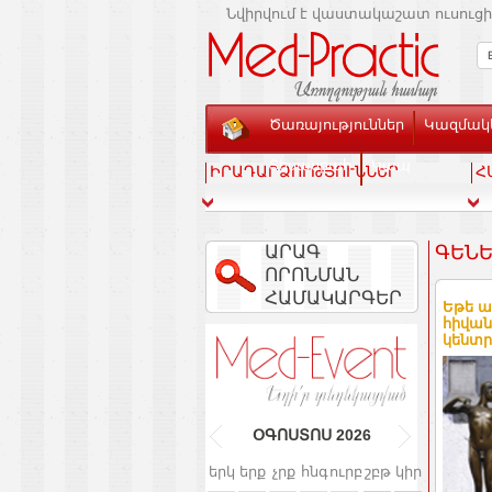
Նվիրվում է վաստակաշատ ուսուցի
Ծառայություններ
Կազմակե
Տեսասրահ
Կապ
ԻՐԱԴԱՐՁՈՒԹՅՈՒՆՆԵՐ
Հ
ԱՐԱԳ
ԳԵՆ
ՈՐՈՆՄԱՆ
ՀԱՄԱԿԱՐԳԵՐ
Եթե ա
հիվան
կենտր
ՕԳՈՍՏՈՍ
2026
երկ
երք
չրք
հնգ
ուրբ
շբթ
կիր