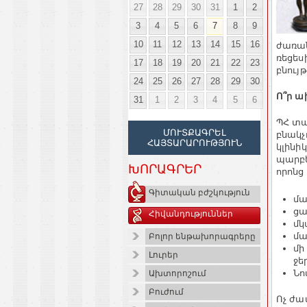
27
28
29
30
31
1
2
3
4
5
6
7
8
9
10
11
12
13
14
15
16
ժառան
ռեցես
17
18
19
20
21
22
23
բնույ
24
25
26
27
28
29
30
Ո
՞
ր ա
31
1
2
3
4
5
6
ՊՀ տա
ՄՈՒՏՔԱԳՐԵԼ
բնակչ
ՀԱՅՏԱՐԱՐՈՒԹՅՈՒՆ
կլինի
պարբե
ԽՈՐԱԳՐԵՐ
որոնց 
Գիտական բժշկություն
մա
ցա
Հիվանդություններ
մկ
մա
Բոլոր ենթախորագրերը
մի
Լուրեր
ջե
Նո
Ախտորոշում
Բուժում
Ոչ ժա