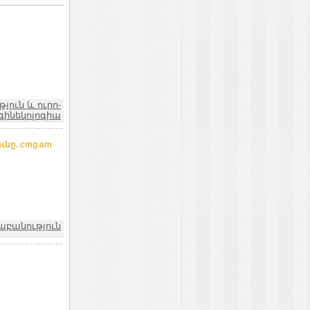
ուն և ուրո-
գինեկոլոգիա
ւնը. cmg.am
աբանություն