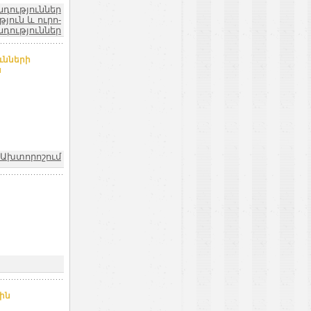
նդություններ
ուն և ուրո-
դություններ
ւնների
ն
Ախտորոշում
ին