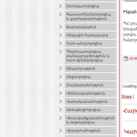
համատ
Ստոմատոլոգիա
Ինչպե
Գաստրոէնտերոլոգիա
և լյարդաբանություն
ՊՀ բո
Ճարպակալում
նոպան
տրվու
Միզային համակարգ
հսկող
Ուրո-անդրոլոգիա
Պերինատոլոգիա,
մանկաբարձություն և
15.0
ուրո-գինեկոլոգիա
Անպտղություն
Սեքսոլոգիա
Մաշկաբանություն
Loading.
Վեներաբանություն
Share
|
Վարակաբանություն
Հար
Անեսթեզիոլոգիա
Վնասվածքաբանություն
և օրթոպեդիա
Կար
Վիրաբուժություն