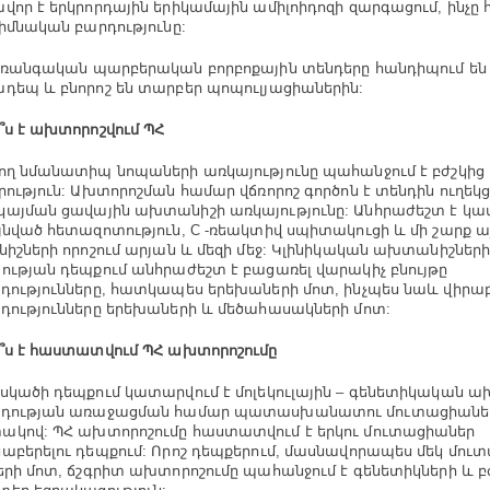
վոր է երկրորդային երիկամային ամիլոիդոզի զարգացում, ինչը
հիմնական բարդությունը:
առանգական պարբերական բորբոքային տենդերը հանդիպում են 
դեպ և բնորոշ են տարբեր պոպուլյացիաներին:
՞ս է ախտորոշվում ՊՀ
ող նմանատիպ նոպաների առկայությունը պահանջում է բժշկից
րություն: Ախտորոշման համար վճռորոշ գործոն է տենդին ուղեկ
այման ցավային ախտանիշի առկայությունը: Անհրաժեշտ է կա
յնված հետազոտություն, C -ռեակտիվ սպիտակուցի և մի շարք ա
նիշների որոշում արյան և մեզի մեջ: Կլինիկական ախտանիշներ
ության դեպքում անհրաժեշտ է բացառել վարակիչ բնույթը
դությունները, հատկապես երեխաների մոտ, ինչպես նաև վիր
դությունները երեխաների և մեծահասակների մոտ:
՞ս է հաստատվում ՊՀ ախտորոշումը
սկածի դեպքում կատարվում է մոլեկուլային – գենետիկական ա
նդության առաջացման համար պատասխանատու մուտացիաների
կով: ՊՀ ախտորոշումը հաստատվում է երկու մուտացիաներ
աբերելու դեպքում: Որոշ դեպքերում, մասնավորապես մեկ մու
երի մոտ, ճշգրիտ ախտորոշումը պահանջում է գենետիկների և բ