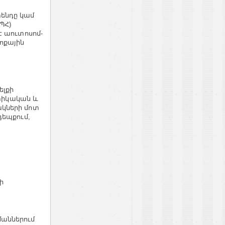
ենդը կամ
ՊՀ)
է աուտոսոմ-
ոքային
ելքի
ետիկական և
կների մոտ
դեպքում,
ի
մաններում