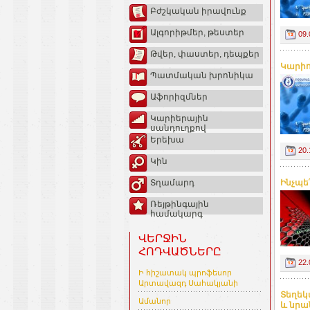
Բժշկական իրավունք
Ալգորիթմեր, թեստեր
09.
Թվեր, փաստեր, դեպքեր
Կարիո
Պատմական խրոնիկա
Աֆորիզմներ
Կարիերային
սանդուղքով
Երեխա
20.
Կին
Ինչպե
Տղամարդ
Ռեյթինգային
համակարգ
ՎԵՐՋԻՆ
ՀՈԴՎԱԾՆԵՐԸ
22.
Ի հիշատակ պրոֆեսոր
Արտավազդ Սահակյանի
Տեղեկ
Ամանոր
և նրա