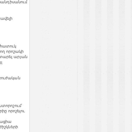
 հանդիսանում
ավելի
 հատուկ
ցող որոշակի
տարել արյան
յլ
ի
աբուժական
խտորոշում՛
ը որոշելու
տացիա
ժիշկների