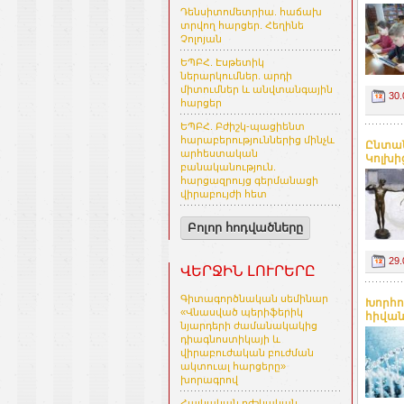
Դենսիտոմետրիա. հաճախ
տրվող հարցեր. Հեղինե
Չոլոյան
ԵՊԲՀ. Էսթետիկ
ներարկումներ. արդի
միտումներ և անվտանգային
30.
հարցեր
ԵՊԲՀ. Բժիշկ-պացիենտ
հարաբերություններից մինչև
Ընտան
արհեստական
Կոլխի
բանականություն.
հարցազրույց գերմանացի
վիրաբույժի հետ
Բոլոր հոդվածները
29.
ՎԵՐՋԻՆ ԼՈՒՐԵՐԸ
Գիտագործնական սեմինար
Խորհո
«Վնասված պերիֆերիկ
հիվան
նյարդերի ժամանակակից
դիագնոստիկայի և
վիրաբուժական բուժման
ակտուալ հարցերը»
խորագրով
Հայկական բժշկական