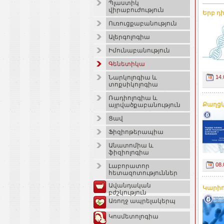
Պլաստիկ
վիրաբուժություն
Երբ դ
Ուռուցքաբանություն
Ալերգոլոգիա
Իմունաբանություն
Գենետիկա
14.
Նարկոլոգիա և
տոքսիկոլոգիա
Ռադիոլոգիա և
Քաղցկ
այրվածքաբանություն
Ցավ
Ֆիզիոթերապիա
Անատոմիա և
ֆիզիոլոգիա
08.
Լաբորատոր
հետազոտություններ
Ավանդական
Կարիո
բժշկություն
Առողջ ապրելակերպ
Կոսմետոլոգիա