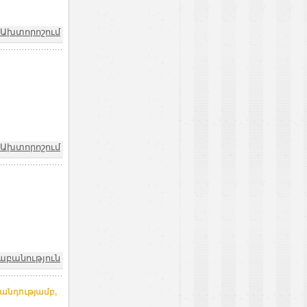
Ախտորոշում
Ախտորոշում
աբանություն
անդությամբ,