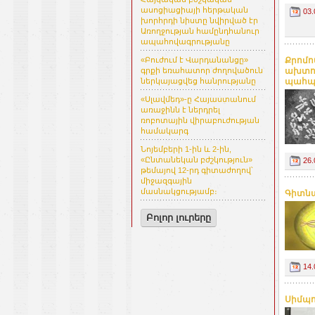
ասոցիացիայի հերթական
03.
խորհրդի նիստը նվիրված էր
Առողջության համընդհանուր
ապահովագրությանը
Քրոմո
«Բուժում է Վարդանանցը»
ախտոր
գրքի եռահատոր ժողովածուն
պահպ
ներկայացվեց հանրությանը
«Սլավմեդ»-ը Հայաստանում
առաջինն է ներդրել
ռոբոտային վիրաբուժության
համակարգ
Նոյեմբերի 1-ին և 2-ին,
«Ընտանեկան բժշկություն»
26.
թեմայով 12-րդ գիտաժողով՝
միջազգային
մասնակցությամբ։
Գիտնա
Բոլոր լուրերը
14.
Սիմպո