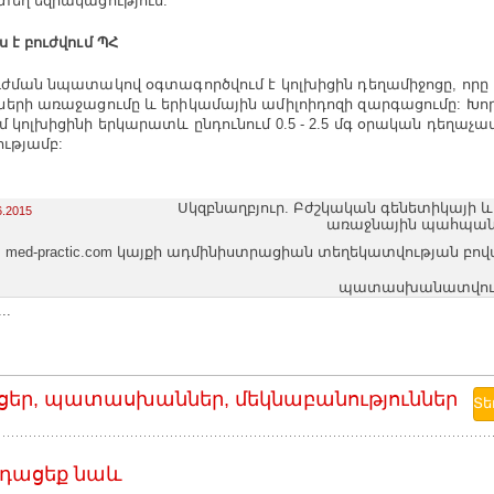
եղ եզրակացություն:
ս է բուժվում ՊՀ
ւժման նպատակով օգտագործվում է կոլխիցին դեղամիջոցը, որը
երի առաջացումը և երիկամային ամիլոիդոզի զարգացումը: Խոր
մ կոլխիցինի երկարատև ընդունում 0.5 - 2.5 մգ օրական դեղաչա
ությամբ:
Սկզբնաղբյուր. Բժշկական գենետիկայի և
6.2015
առաջնային պահպան
med-practic.com կայքի ադմինիստրացիան տեղեկատվության բո
պատասխանատվությո
..
ցեր, պատասխաններ, մեկնաբանություններ
դացեք նաև