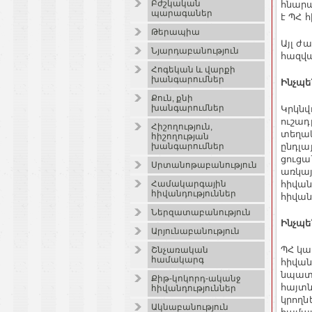
Բժշկական
հնարա
պարագաներ
է ՊՀ 
Թերապիա
Այլ ժ
Նյարդաբանություն
հազվա
Հոգեկան և վարքի
խանգարումներ
Ինչպե
Քուն, քնի
խանգարումներ
Կրկնվ
ուշադ
Հիշողություն,
տեղակ
հիշողության
ընդլա
խանգարումներ
ցուցա
Սրտանոթաբանություն
առկայ
հիվան
Համակարգային
հիվանդություններ
հիվան
Ներզատաբանություն
Ինչպե
Արյունաբանություն
ՊՀ կա
Շնչառական
համակարգ
հիվա
նպատա
Քիթ-կոկորդ-ականջ
հայտն
հիվանդություններ
կրողն
Ակնաբանություն