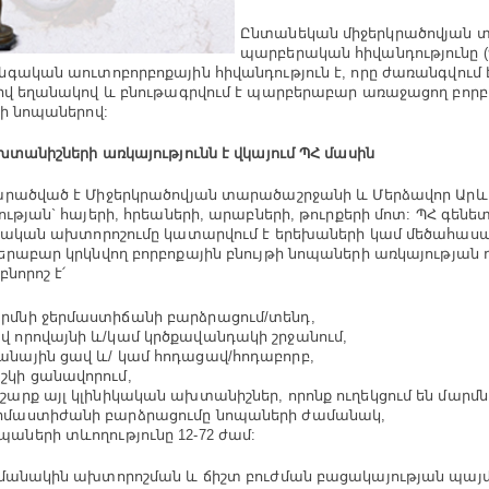
Ընտանեկան միջերկրածովյան տ
պարբերական հիվանդությունը (
գական աուտոբորբոքային հիվանդություն է, որը ժառանգվում 
իվ եղանակով և բնութագրվում է պարբերաբար առաջացող բորբ
թի նոպաներով:
խտանիշների առկայությունն է վկայում ՊՀ մասին
րածված է Միջերկրածովյան տարածաշրջանի և Մերձավոր Արև
ության` հայերի, հրեաների, արաբների, թուրքերի մոտ: ՊՀ գեն
կական ախտորոշումը կատարվում է երեխաների կամ մեծահասա
րաբար կրկնվող բորբոքային բնույթի նոպաների առկայության 
բնորոշ է՛
րմնի ջերմաստիճանի բարձրացում/տենդ,
վ որովայնի և/կամ կրծքավանդակի շրջանում,
անային ցավ և/ կամ հոդացավ/հոդաբորբ,
շկի ցանավորում,
 շարք այլ կլինիկական ախտանիշներ, որոնք ուղեկցում են մարմն
րմաստիժանի բարձրացումը նոպաների ժամանակ,
պաների տևողությունը 12-72 ժամ:
մանակին ախտորոշման և ճիշտ բուժման բացակայության պայ