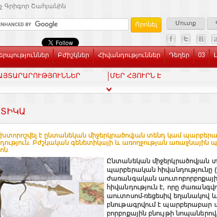
չ Գրիգոր Շահյանին
Մուտք
րպություններ
Բժիշկներ
Հիվանդություններ
Դեղեր
03
ԱՅՏԱՐԱՐՈՒԹՅՈՒՆՆԵՐ
ՄԵՐ ՀՅՈՒՐՆ Է
ԵՏԻԿԱ
խտորոշվել է ընտանեկան միջերկրածովյան տենդ կամ պարբեր
դություն. Բժշկական գենետիկայի և առողջության առաջնային
ոն
Ընտանեկան միջերկրածովյան տ
պարբերական հիվանդությունը (
ժառանգական աուտոբորբոքայ
հիվանդություն է, որը ժառանգվո
աուտոսոմ-ռեցեսիվ եղանակով և
բնութագրվում է պարբերաբար
բորբոքային բնույթի նոպաներով.