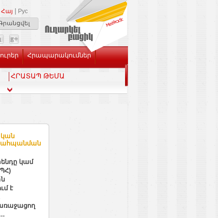
|
Հայ
Рус
Գրանցվել
Լուրեր
Հրապարակումներ
ՀՐԱՏԱՊ ԹԵՄԱ
ական
 պահպանման
ենդը կամ
ՊՀ)
ին
ւմ է
 առաջացող
..