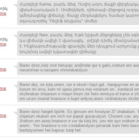
Հարգելի Karina, բարև Ձեզ: Ուղիղ աղու ճաքի վերջնակա
տիկ
վիրահատական է: Մոմիկների, դիետայի միջոցով ուղղ
2016
կմեղմացնեք վիճակը: Ցավը մեղմացնելու համար կարող
օգտագործել "Ռելիֆ Ադվանս" մոմեր:
Հարգելի Nare, բարև Ձեզ: Եթե նշված միջոցները չեն օգ
տիկ
ևս վիճակն ավելի է վատացել, բժշկի դիմել միանշան
2016
է: Ինքնաբուժությամբ զբաղվել Ձեր դեպքում արդյունք 
նույնիսկ ավելի կվատացնի վիճակը:
Barev dzez,indz mot hetuyqic an@ndat qur e galis,xndrum em ase
2016
naxanshan e,naxapes shnorakalutyun
Barev dez, es tutq unem, nor e sksel i hayt gal...hanguycner en a
2016
korum mi orva, kam mi qaniu jamva mej veranum en...kardacel em
skzbnakan shrjanum e miayn linum isk heto remisya el karox e chli
em uzum imanal hnaravor e bujel ardyoq aranc virahatutyan skzb
Barev dzez hargeli bjishk. Es gtnvum em hxiutyan 37 shabatum. 
2016
shjanum nkatum em inch vor papuk goyacutyun. Chunem cav, ary
Xndrum em aseq hnaravor e vor da tutq lini, yev ete ayo xndrum 
anem.. Yev hnaravor e vor cnndaberutyan jamanak kam heto bax
bardutyunneri het kapvac tutqi het