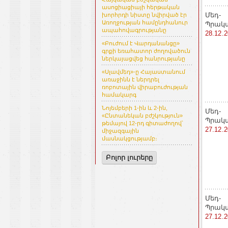
ասոցիացիայի հերթական
Մեդ-
խորհրդի նիստը նվիրված էր
Առողջության համընդհանուր
Պրակ
ապահովագրությանը
28.12.
«Բուժում է Վարդանանցը»
գրքի եռահատոր ժողովածուն
ներկայացվեց հանրությանը
«Սլավմեդ»-ը Հայաստանում
առաջինն է ներդրել
ռոբոտային վիրաբուժության
համակարգ
Նոյեմբերի 1-ին և 2-ին,
Մեդ-
«Ընտանեկան բժշկություն»
Պրակ
թեմայով 12-րդ գիտաժողով՝
27.12.
միջազգային
մասնակցությամբ։
Բոլոր լուրերը
Մեդ-
Պրակ
27.12.