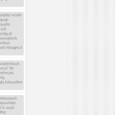
ակներ ունեն
ավալի
ղային
յան
րիք չի
գայացման
համար
ման դեպքում
ապիլոմայի,
ում: Չի
որհուրդ
ինչ
կել խելամիտ
ինիկական
անգատներ
 և այլն:
Ձեզ: