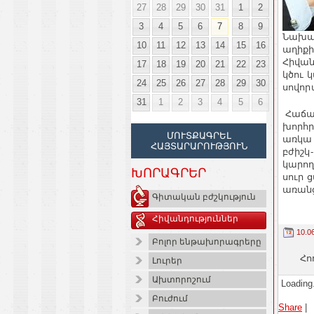
27
28
29
30
31
1
2
3
4
5
6
7
8
9
Նախան
10
11
12
13
14
15
16
աղիքի
Հիվան
17
18
19
20
21
22
23
կծու 
24
25
26
27
28
29
30
սովոր
31
1
2
3
4
5
6
Հաճախ
խորհր
ՄՈՒՏՔԱԳՐԵԼ
առկա 
ՀԱՅՏԱՐԱՐՈՒԹՅՈՒՆ
բժիշկ
կարող
ԽՈՐԱԳՐԵՐ
սուր 
առանց
Գիտական բժշկություն
Հիվանդություններ
10.0
Բոլոր ենթախորագրերը
Հո
Լուրեր
Ախտորոշում
Loading.
Բուժում
Share
|