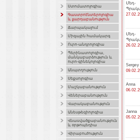
Մեդ-
Ստոմատոլոգիա
Պրակ
27.02.
Գաստրոէնտերոլոգիա
և լյարդաբանություն
Ճարպակալում
Մեդ-
Միզային համակարգ
Պրակ
Ուրո-անդրոլոգիա
26.02.
Պերինատոլոգիա,
մանկաբարձություն և
ուրո-գինեկոլոգիա
Sergey
Անպտղություն
09.02.
Սեքսոլոգիա
Anna
Մաշկաբանություն
06.02.
Վեներաբանություն
Վարակաբանություն
Janna
Անեսթեզիոլոգիա
05.02.
Վնասվածքաբանություն
և օրթոպեդիա
Վիրաբուժություն