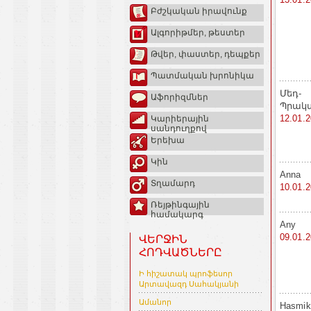
Բժշկական իրավունք
Ալգորիթմեր, թեստեր
Թվեր, փաստեր, դեպքեր
Պատմական խրոնիկա
Մեդ-
Աֆորիզմներ
Պրակ
12.01.
Կարիերային
սանդուղքով
Երեխա
Կին
Anna
Տղամարդ
10.01.
Ռեյթինգային
համակարգ
Any
09.01.
ՎԵՐՋԻՆ
ՀՈԴՎԱԾՆԵՐԸ
Ի հիշատակ պրոֆեսոր
Արտավազդ Սահակյանի
Ամանոր
Hasmik