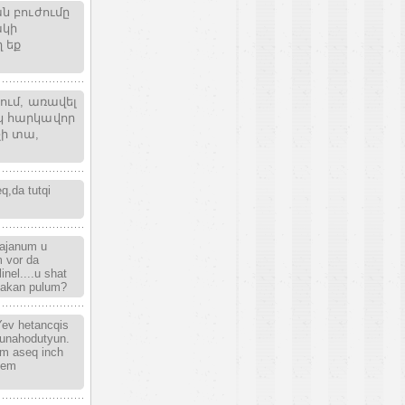
ն բուժումը
ակի
 եք
նում, առավել
ակ հարկավոր
չի տա,
q,da tutqi
rajanum u
 vor da
nel....u shat
nakan pulum?
Yev hetancqis
unahodutyun.
em aseq inch
vem