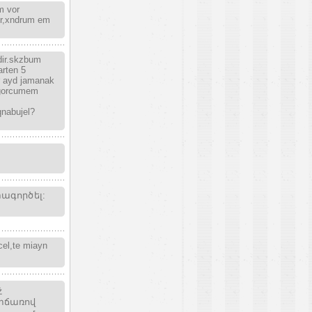
m vor
er,xndrum em
dir.skzbum
arten 5
r ayd jamanak
agorcumem
qnabujel?
տագործել:
cel,te miayn
չ
ատճառով