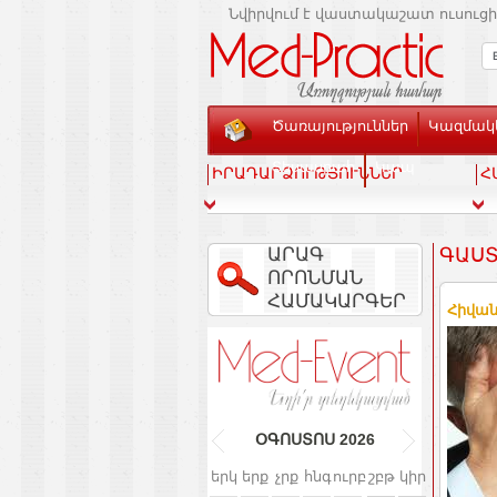
Նվիրվում է վաստակաշատ ուսուցի
Ծառայություններ
Կազմակե
Տեսասրահ
Կապ
ԻՐԱԴԱՐՁՈՒԹՅՈՒՆՆԵՐ
Հ
ԱՐԱԳ
ԳԱՍՏ
ՈՐՈՆՄԱՆ
ՀԱՄԱԿԱՐԳԵՐ
Հիվան
ՕԳՈՍՏՈՍ
2026
երկ
երք
չրք
հնգ
ուրբ
շբթ
կիր