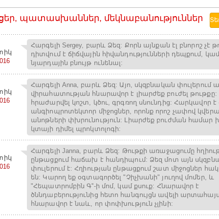
ցեր, պատասխաններ, մեկնաբանություններ
Հարգելի Sergey, բարև Ձեզ: Քորն այնքան էլ բնորոշ չէ թ
տիկ
դիտվում է ճիճվային հիվանդությունների դեպքում, կամ
2016
նյարդային բնույթ ունենալ:
Հարգելի Anna, բարև Ձեզ: Այո, սկզբնական փուլերում 
տիկ
վիրահատության հնարավոր է լիարժեք բուժել թութքը:
2016
հրաժարվել կոշտ, կծու, գրգռող սնունդից: Հարկավոր 
անգիոպրոտեկտոր միջոցներ, որոնք որոշ չափով կվեր
անոթների փխրունություն: Լիարժեք բուժման համար 
կտայի դիմել պրոկտոլոգի:
Հարգելի Janna, բարև Ձեզ: Թութքի առաջացումը հղիու
տիկ
ընթացքում հաճախ է հանդիպում: Ձեզ մոտ այն սկզբ
2016
փուլերում է: Հղիության ընթացքում շատ միջոցներ հա
են: Կարող եք օգտագործել "Չիչխանի" յուղով մոմեր, և
"Հեպատրոմբին Գ''-ի մոմ, կամ քսուք: Հնարավոր է
ծննդաբերությունից հետո հանգույցն ավելի արտահայ
հնարավոր է նաև, որ փոփխություն չլինի: