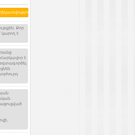
ութքին: Քոր
 կարող է
առանց
 Հարկավոր է
է օգտագործել
ացնեն
խորհուրդ
թյան
նական
կացուցված
տվի,