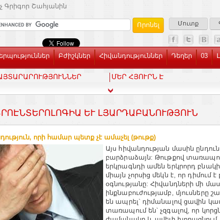
չ Գրիգոր Շահյանին
Մուտք
րպություններ
Բժիշկներ
Հիվանդություններ
Դեղեր
03
ԱՅՏԱՐԱՐՈՒԹՅՈՒՆՆԵՐ
ՄԵՐ ՀՅՈՒՐՆ Է
ՐՈԷՆՏԵՐՈԼՈԳԻԱ ԵՒ ԼՅԱՐԴԱԲԱՆՈՒԹՅՈՒՆ
դություն, որի համար պետք չէ ամաչել (թութք)
Այս հիվանդության մասին ընդուն
բարձրաձայն: Թութքով տառապու
երկրագնդի ամեն երկրորդ բնակի
միայն չորսից մեկն է, որ դիմում է
օգնությանը: Հիվանդների մի մաս
ինքնաբուժությամբ, մյուսները շ
են ապրել` դիմանալով ցավին կամ 
տառապում են` չզգալով, որ կորցն
ժամանակը և ավելի խորացնում