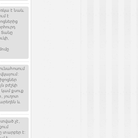
առկա է նաև
ւմ է
ոցներից
որհուրդ
: Տանը
ւկի,
մոմը
յունահոսում
վկայում:
իջոցներ
յն բժշկի
 կամ քսուք
, յուղոտ
արեղեն և
ատված չէ,
քում
 տարբեր է:
մ է,