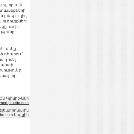
ել, որ այն
հետևանքների:
 լինել ուղիղ
 ուռուցքներ:
քը, աղի,
ւթյունը
ն, մենք
քի դեպքում
ս դիմել
դ պիտի
ությունը,
նալ, որ
Օն Կլինիք-Անի
med-practic.com
 էլեկտրոնային
ic.com կայքին