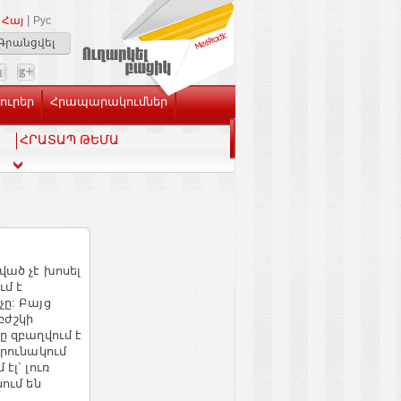
|
Հայ
Рус
Գրանցվել
Լուրեր
Հրապարակումներ
ՀՐԱՏԱՊ ԹԵՄԱ
ված չէ խոսել
մ է
չը: Բայց
 բժշկի
ը զբաղվում է
արունակում
էլ` լուռ
ում են