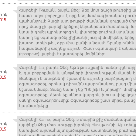
Հարգելի Ռուզան, բարև Ձեզ: Ձեզ մոտ բացի թութքից 
տիկ
հաստ աղու բորբոքում, որը նեղ մասնագիտական բուժո
2015
պահանջում: Բացի այդ թութքի ժամանակ ցուցված միջ
որոշ մասը չի կարելի կրծքով կերակրման ժամանակ: Խ
կտայի դիմել պրոկտոլոգի և լիարժեք բուժում ստանալ
կարող եք օգտագործել չիչխանի յուղով մոմիկներ, երիցո
խատուտիկի թեյ, օրը միա քանի անգամ: Դրանք ունեն
հակասեպտիկ ազդեցություն: Շատ օգտակար է ակնա
(пропрлис) կարելի է պատվիրել մոմիկներ:
Հարգելի Lia, բարև Ձեզ: Եթե թութքային հանգույցն ար
տիկ
է, դա բորբոքման և անոթների փխրունության մասին է 
2015
Ցանկալի է անոթների էլաստիկությունը բարձրացնող մ
օգտագործել, օրինակ դիոսմին պարունակող, բայց միա
նշանակմամբ: Տանը կարող եք "Ռելիֆ Ուլտրայի" մոմիկ
օգտագործեք: Հետևեք սննդակարգին, խուսափեք կոշտ
սննդի օգտագործումից: Օգտագործեք շատ միրգ, բանջ
կաթնամթերք:
Հարգելի Karine, բարև Ձեզ: 5 տարին քիչ ժամանակահ
տիկ
այսինքն Ձեզ մոտ թութքը խրոնիկ բնույթ ունի: Այս դեպ
2015
կախված արտահայտվածության աստիճանից բուժումը
Եթե ցավերը հաճախակի չեն, արյուն չկա, դա նշանակու