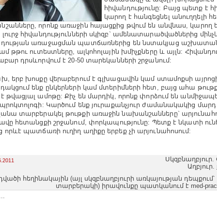
հիվանդությունը: Բայց պետք է հիշ
կարող է հանգեցնել անուղղելի 
շանները, որոնք առաջին հայացքից թվում են անվնաս, կարող են
 լուրջ հիվանդությունների սկիզբ` ամենատարածվածներից մինչև
դության առաջացման պատճառներից են նստակյաց աշխատան
կամ թթու ուտեստները, ալկոհոլային խմիչքները և այլն: Հիվանդո
աբար դրսևորվում է 20-50 տարեկանների շրջանում:
, երբ խոսքը վերաբերում է գլխացավին կամ ստամոքսի այրոցի
դակցում ենք ընկերների կամ մտերիմների հետ, բայց ահա թութ
է թվացյալ ամոթը: Քիչ են մարդիկ, որոնք փորձում են անմիջապե
-պրոկտոլոգի: Կարծում ենք յուրաքանչյուր ժամանակակից մար
անա տարբերակել թութքի առաջին նախանշանները` արյունահոս
ցավը հետանցքի շրջանում, փորկապությունը: Պետք է նկատի ունե
 որևէ պատճառի ուղիղ աղիքը երբեք չի արյունահոսում:
Սկզբնաղբյուր. 
6.2011
Աղբյուր.
դվածի հեղինակային (այլ սկզբնաղբյուրի առկայության դեպքում՝
տարբերակի) իրավունքը պատկանում է med-pract
..