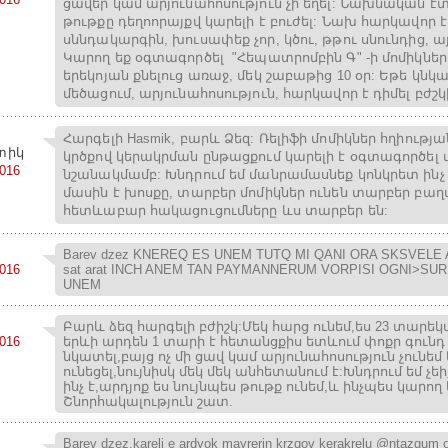
ցավեր կամ արյունահոսություն չի եղել: Նախնական 
թութքը դեղոորայքվ կարելի է բուժել: Նախ հարկավոր 
սննդակարգին, խուսափեք չոր, կծու, թթու սնունդից, այ
Կարող եք օգտագործել "Հեպատրոմբին Գ" -ի մոմիկներ,
երեկոյան քնելուց առաջ, մեկ շաբաթից 10 օր: Եթե կնկ
մեծացում, արյունահոսություն, հարկավոր է դիմել բժշկ
Հարգելի Hasmik, բարև Ձեզ: Ռելիֆի մոմիկներ հղիությ
տիկ
կրծքով կերակրման ընթացքում կարելի է օգտագործել մ
2016
նշանակմամբ: Խնդրում եմ մանրամասնեք կոնկրետ ինչ 
մասին է խոսքը, տարբեր մոմիկներ ունեն տարբեր բաղ
հետևաբար հակացուցումները ևս տարբեր են:
Barev dzez KNEREQ ES UNEM TUTQ MI QANI ORA SKSVELE
2016
sat arat INCH ANEM TAN PAYMANNERUM VORPISI OGNI>SU
UNEM
Բարև ձեզ հարգելի բժիշկ:Մեկ հարց ունեմ,ես 23 տարեկ
2016
երևի արդեն 1 տարի է հետանցքիս ետևում փոքր գունդ
նկատել,բայց ոչ մի ցավ կամ արյունահոսություն չունեմ 
ունեցել,նույնիսկ մեկ մեկ անհետանում է:Խնդրում եմ չե
ինչ է,արդյոք ես նույնպես թութք ունեմ,և ինչպես կարող 
Շնորհակալություն շատ.
Barev dzez,kareli e ardyok mayrerin krzqov kerakrelu @ntazqum og