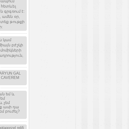
էտապում
է հետևել
ն գրգռում է:
 ամեն օր,
ատեք թութքի
ի:
ան կամ
իայն բժշկի
մոմիկների
ադրություն,
 ARYUN GAL
R CAVEREM
ան եմ և
 եմ
և չեմ
իք ասի դա
եմ բուժել?
tagorzel relifi