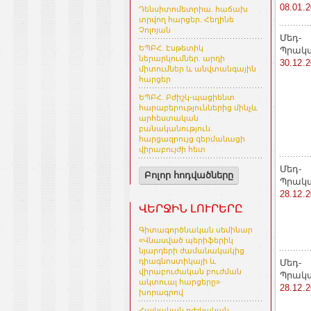
08.01.
Դենսիտոմետրիա. հաճախ
տրվող հարցեր. Հեղինե
Չոլոյան
Մեդ-
ԵՊԲՀ. Էսթետիկ
Պրակ
ներարկումներ. արդի
30.12.
միտումներ և անվտանգային
հարցեր
ԵՊԲՀ. Բժիշկ-պացիենտ
հարաբերություններից մինչև
արհեստական
բանականություն.
հարցազրույց գերմանացի
վիրաբույժի հետ
Մեդ-
Բոլոր հոդվածները
Պրակ
28.12.
ՎԵՐՋԻՆ ԼՈՒՐԵՐԸ
Գիտագործնական սեմինար
«Վնասված պերիֆերիկ
նյարդերի ժամանակակից
դիագնոստիկայի և
Մեդ-
վիրաբուժական բուժման
Պրակ
ակտուալ հարցերը»
28.12.
խորագրով
Հայկական բժշկական