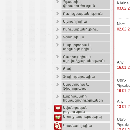
Պլաստիկ
KArina
վիրաբուժություն
03.02.
Ուռուցքաբանություն
Ալերգոլոգիա
Nare
02.02.
Իմունաբանություն
Գենետիկա
Նարկոլոգիա և
տոքսիկոլոգիա
Ռադիոլոգիա և
այրվածքաբանություն
Any
16.01.
Ցավ
Ֆիզիոթերապիա
Մեդ-
Անատոմիա և
Պրակ
ֆիզիոլոգիա
16.01.
Լաբորատոր
հետազոտություններ
Any
13.01.
Ավանդական
բժշկություն
Առողջ ապրելակերպ
Մեդ-
Պրակ
Կոսմետոլոգիա
13.01.