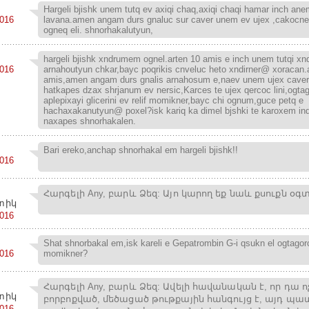
Hargeli bjishk unem tutq ev axiqi chaq,axiqi chaqi hamar inch ane
2016
lavana.amen angam durs gnaluc sur caver unem ev ujex ,cakocn
ogneq eli. shnorhakalutyun,
hargeli bjishk xndrumem ognel.arten 10 amis e inch unem tutqi xn
2016
arnahoutyun chkar,bayc poqrikis cnveluc heto xndirner@ xoracan.
amis,amen angam durs gnalis arnahosum e,naev unem ujex cave
hatkapes dzax shrjanum ev nersic,Karces te ujex qercoc lini,ogt
aplepixayi glicerini ev relif momikner,bayc chi ognum,guce petq e
hachaxakanutyun@ poxel?isk kariq ka dimel bjshki te karoxem in
naxapes shnorhakalen.
Bari ereko,anchap shnorhakal em hargeli bjishk!!
2016
Հարգելի Any, բարև Ձեզ: Այո կարող եք նաև քսուքն օգ
տիկ
2016
Shat shnorbakal em,isk kareli e Gepatrombin G-i qsukn el ogtagor
2016
momikner?
Հարգելի Any, բարև Ձեզ: Ավելի հավանական է, որ դա ո
տիկ
բորբոքված, մեծացած թութքային հանգույց է, այդ պ
2016