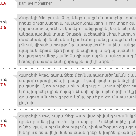
2016
kam ayl momikner
Հարգելի Alla, բարև Ձեզ: Անզգայացման տարբեր եղան
տիկ
իրենց ցուցումները և հակացուցումները: Որոշ փոքր ծ
2015
վիրահատություններ կարելի է անցկացնել նույնիսկ տե
անզգայացման տակ: Թութքի լազերային վիրահատութ
ժամանակ հիմնականում ընդհանուր անզգայացման կա
լինում, վիրահատությունը կատարվում է սպինալ անզ
պայմաններում, եթե իհարկե սպինալ անզգայացման 
հակացուցումներ չկան: Բացի այդ սպինալ անզգայաց
հետվիրահատական ընթացքն ավելի թեթև է:
Հարգելի Artak, բարև Ձեզ: Ձեր նկարագրածը նման է պ
տիկ
սակայն պապիլոմայի դեպքում ցավ որպես կանոն չի լին
2015
բացառվում, որ թութքային հանգույց է, արտաքինից: Խ
կտայի դիմել պրոկտոլոգի: Քանի որ կոնկրետ չգիտենք 
գոյացության հետ գործ ունենք, որևէ բուժում առաջար
չի լինի:
Հարգելի Narek, բարև Ձեզ: Կախված հիվանդության կլ
տիկ
դրսևորումներից բուժումը տարբեր է: Կոնկրետ ինչ գ
2015
ունեք. ցավ, արյունահոսություն, դիսկոմֆորտի զգացում
Խնդրում եմ ավելի մանրամասն գրեք, կփորձենք օգնել 