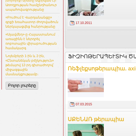
խորհրդի նիստը նվիրված էր
Առողջության համընդհանուր
ապահովագրությանը
«Բուժում է Վարդանանցը»
գրքի եռահատոր ժողովածուն
17.10.2011
ներկայացվեց հանրությանը
«Սլավմեդ»-ը Հայաստանում
առաջինն է ներդրել
ռոբոտային վիրաբուժության
համակարգ
ՖԻԶԻՈԹԵՐԱՊԵՒՏԻԿ ԾԱ
Նոյեմբերի 1-ին և 2-ին,
«Ընտանեկան բժշկություն»
թեմայով 12-րդ գիտաժողով՝
Ռեֆլեքսոթերապիա. axi
միջազգային
մասնակցությամբ։
Բոլոր լուրերը
07.03.2015
ՍՔԵՆԱՌ թերապիա