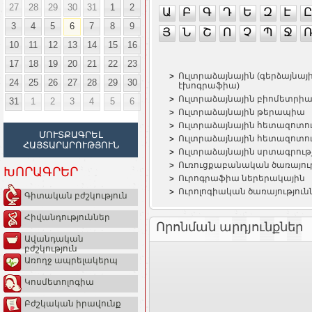
27
28
29
30
31
1
2
Ա
Բ
Գ
Դ
Ե
Զ
Է
Ը
3
4
5
6
7
8
9
Յ
Ն
Շ
Ո
Չ
Պ
Ջ
10
11
12
13
14
15
16
17
18
19
20
21
22
23
Ուլտրաձայնային (գերձայնայ
24
25
26
27
28
29
30
էխոգրաֆիա)
Ուլտրաձայնային բիոմետրի
31
1
2
3
4
5
6
Ուլտրաձայնային թերապիա
Ուլտրաձայնային հետազոտութ
ՄՈՒՏՔԱԳՐԵԼ
Ուլտրաձայնային հետազոտությ
ՀԱՅՏԱՐԱՐՈՒԹՅՈՒՆ
Ուլտրաձայնային սրտագրութ
Ուռուցքաբանական ծառայութ
ԽՈՐԱԳՐԵՐ
Ուրոգրաֆիա ներերակային
Ուրոլոգիական ծառայություն
Գիտական բժշկություն
Հիվանդություններ
Որոնման արդյունքներ
Ավանդական
բժշկություն
Առողջ ապրելակերպ
Կոսմետոլոգիա
Բժշկական իրավունք