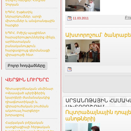
տրվող հարցեր. Հեղինե
Չոլոյան
ԵՊԲՀ. Էսթետիկ
ներարկումներ. արդի
Բո
11.03.2011
միտումներ և անվտանգային
հարցեր
ԵՊԲՀ. Բժիշկ-պացիենտ
Ախտորոշում` ծանրաբե
հարաբերություններից մինչև
արհեստական
բանականություն.
հարցազրույց գերմանացի
վիրաբույժի հետ
Բոլոր հոդվածները
ՎԵՐՋԻՆ ԼՈՒՐԵՐԸ
Գիտագործնական սեմինար
«Վնասված պերիֆերիկ
նյարդերի ժամանակակից
ՍՐՏԱՆՈԹԱՅԻՆ ՀԱՄԱԿ
դիագնոստիկայի և
ԱԽՏՈՐՈՇՈՒՄ
վիրաբուժական բուժման
ակտուալ հարցերը»
Ուլտրաձայնային դոպլե
խորագրով
անոթների)
Հայկական բժշկական
ասոցիացիայի հերթական