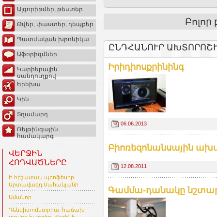
Ալգորիթմեր, թեստեր
Բոլոր
Թվեր, փաստեր, դեպքեր
Պատմական խրոնիկա
ԸՆԴՀԱՆՈՒՐ ԱԽՏՈՐՈՇ
Աֆորիզմներ
Իրիդիոսքրինինգ
Կարիերային
սանդուղքով
Երեխա
Կին
Տղամարդ
06.06.2013
Ռեյթինգային
համակարգ
Բիոռեզոնանսային ախտ
ՎԵՐՋԻՆ
ՀՈԴՎԱԾՆԵՐԸ
12.08.2011
Ի հիշատակ պրոֆեսոր
Արտավազդ Սահակյանի
Գամմա-դանակը նշտա
Ամանոր
Դենսիտոմետրիա. հաճախ