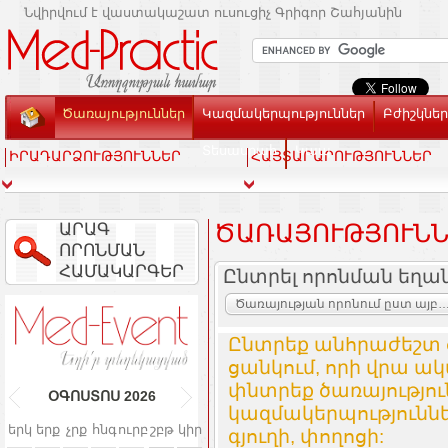
Նվիրվում է վաստակաշատ ուսուցիչ Գրիգոր Շահյանին
Ծառայություններ
Կազմակերպություններ
Բժիշկներ
Տեսասրահ
Կապ
ԻՐԱԴԱՐՁՈՒԹՅՈՒՆՆԵՐ
ՀԱՅՏԱՐԱՐՈՒԹՅՈՒՆՆԵՐ
ԱՐԱԳ
ԾԱՌԱՅՈՒԹՅՈՒՆՆ
ՈՐՈՆՄԱՆ
ՀԱՄԱԿԱՐԳԵՐ
Ընտրել որոնման եղա
Ծառայության որոնում ըստ այբուբենի և կազմակ
Ընտրեք անհրաժեշտ 
ցանկում, որի վրա ակ
փնտրեք ծառայությո
ՕԳՈՍՏՈՍ
2026
կազմակերպություննե
երկ
երք
չրք
հնգ
ուրբ
շբթ
կիր
գյուղի, փողոցի: