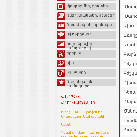
Ալգորիթմեր, թեստեր
.Մարզ
Թվեր, փաստեր, դեպքեր
.Մարզ
Պատմական խրոնիկա
Ախտո
Աֆորիզմներ
Առող
Կարիերային
Ավան
սանդուղքով
Երեխա
Բարձ
Կին
Բժշկ
Տղամարդ
Բժշկ
Ռեյթինգային
Գիտա
համակարգ
Դեղա
ՎԵՐՋԻՆ
Դեղա
ՀՈԴՎԱԾՆԵՐԸ
Ծննդ
Ի հիշատակ պրոֆեսոր
Արտավազդ Սահակյանի
Կոսմե
Ամանոր
Համա
Դենսիտոմետրիա. հաճախ