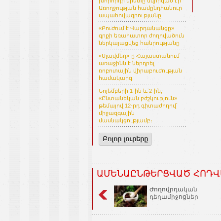
խորհրդի նիստը նվիրված էր
Առողջության համընդհանուր
ապահովագրությանը
«Բուժում է Վարդանանցը»
գրքի եռահատոր ժողովածուն
ներկայացվեց հանրությանը
«Սլավմեդ»-ը Հայաստանում
առաջինն է ներդրել
ռոբոտային վիրաբուժության
համակարգ
Նոյեմբերի 1-ին և 2-ին,
«Ընտանեկան բժշկություն»
թեմայով 12-րդ գիտաժողով՝
միջազգային
մասնակցությամբ։
Բոլոր լուրերը
ԱՄԵՆԱԸՆԹԵՐՑՎԱԾ ՀՈԴՎ
Ժողովրդական
դեղամիջոցներ