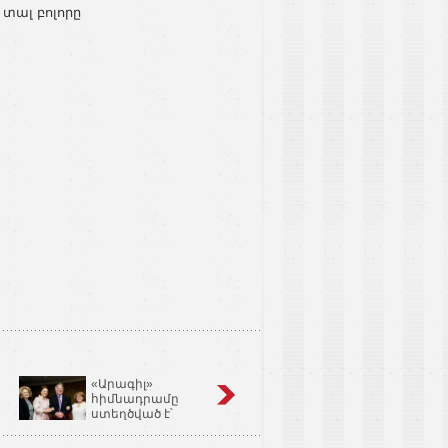
 տալ բոլորը
«Արագիլ»
Կոճապղպեղ
հիմնադրամը
նույնն է՝ իմբիր,
ստեղծված է՝
Ginger եւ Zingiber
օգնելու անպտղությամբ
Officinale
տառապող զույգերին.