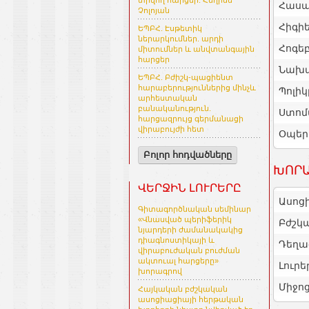
տրվող հարցեր. Հեղինե
Հասա
Չոլոյան
Հիգի
ԵՊԲՀ. Էսթետիկ
ներարկումներ. արդի
Հոգե
միտումներ և անվտանգային
հարցեր
Նախա
ԵՊԲՀ. Բժիշկ-պացիենտ
հարաբերություններից մինչև
Պոլիկ
արհեստական
բանականություն.
Ստոմ
հարցազրույց գերմանացի
վիրաբույժի հետ
Օպեր
Բոլոր հոդվածները
ԽՈՐԱ
ՎԵՐՋԻՆ ԼՈՒՐԵՐԸ
Ասոց
Գիտագործնական սեմինար
«Վնասված պերիֆերիկ
Բժշկ
նյարդերի ժամանակակից
դիագնոստիկայի և
Դեղա
վիրաբուժական բուժման
ակտուալ հարցերը»
Լուրե
խորագրով
Միջո
Հայկական բժշկական
ասոցիացիայի հերթական