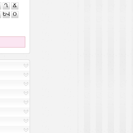
Ղ
Ճ
ԵՎ
Օ