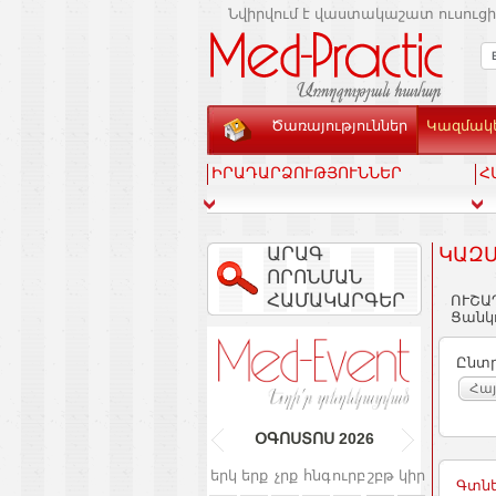
Նվիրվում է վաստակաշատ ուսուցի
Ծառայություններ
Կազմակե
ԻՐԱԴԱՐՁՈՒԹՅՈՒՆՆԵՐ
Հ
ԱՐԱԳ
ԿԱԶՄ
ՈՐՈՆՄԱՆ
ՀԱՄԱԿԱՐԳԵՐ
ՈՒՇԱ
Ցանկո
Ընտր
Հա
ՕԳՈՍՏՈՍ
2026
երկ
երք
չրք
հնգ
ուրբ
շբթ
կիր
Գտնե