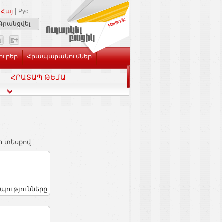
|
Հայ
Рус
Գրանցվել
ուրեր
Հրապարակումներ
ՀՐԱՏԱՊ ԹԵՄԱ
ի տեսքով:
պությունները