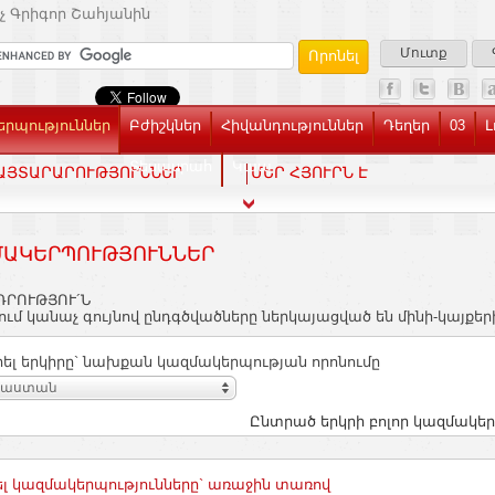
չ Գրիգոր Շահյանին
Մուտք
րպություններ
Բժիշկներ
Հիվանդություններ
Դեղեր
03
Լ
Տեսասրահ
Կապ
ԱՅՏԱՐԱՐՈՒԹՅՈՒՆՆԵՐ
ՄԵՐ ՀՅՈՒՐՆ Է
ԱԿԵՐՊՈՒԹՅՈՒՆՆԵՐ
ԴՐՈՒԹՅՈՒ´Ն
ւմ կանաչ գույնով ընդգծվածները ներկայացված են մինի-կայքեր
ել երկիրը` նախքան կազմակերպության որոնումը
յաստան
Ընտրած երկրի բոլոր կազմակեր
լ կազմակերպությունները` առաջին տառով