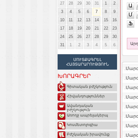
27
28
29
30
31
1
2
Ա
3
4
5
6
7
8
9
Մ
10
11
12
13
14
15
16
Ֆ
17
18
19
20
21
22
23
24
25
26
27
28
29
30
Արդ
31
1
2
3
4
5
6
ՄՈՒՏՔԱԳՐԵԼ
ՀԱՅՏԱՐԱՐՈՒԹՅՈՒՆ
.Մար
ԽՈՐԱԳՐԵՐ
.Մար
Գիտական բժշկություն
.Մար
Հիվանդություններ
.Մարզ
Ավանդական
.Մարզ
բժշկություն
Առողջ ապրելակերպ
.Մար
Կոսմետոլոգիա
.Մար
Բժշկական իրավունք
.Մարզ