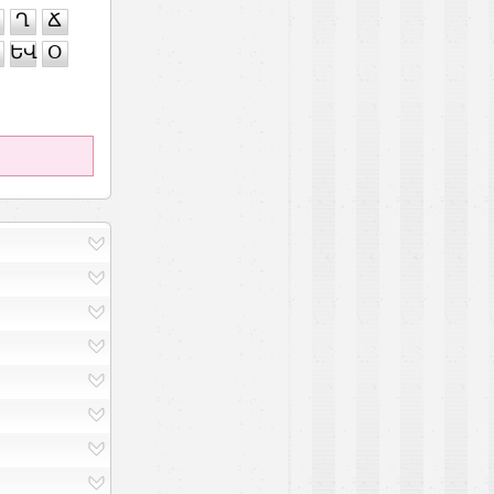
Ղ
Ճ
ԵՎ
Օ