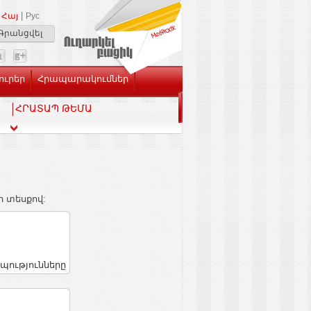
|
Հայ
Рус
Գրանցվել
ուրեր
Հրապարակումներ
ՀՐԱՏԱՊ ԹԵՄԱ
ի տեսքով:
պությունները