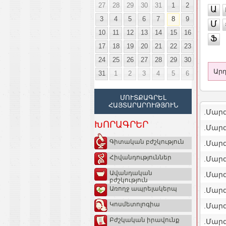
27
28
29
30
31
1
2
Ա
3
4
5
6
7
8
9
Մ
10
11
12
13
14
15
16
Ֆ
17
18
19
20
21
22
23
24
25
26
27
28
29
30
Արդ
31
1
2
3
4
5
6
ՄՈՒՏՔԱԳՐԵԼ
ՀԱՅՏԱՐԱՐՈՒԹՅՈՒՆ
.Մար
ԽՈՐԱԳՐԵՐ
.Մար
Գիտական բժշկություն
.Մար
Հիվանդություններ
.Մարզ
Ավանդական
.Մարզ
բժշկություն
Առողջ ապրելակերպ
.Մար
Կոսմետոլոգիա
.Մար
Բժշկական իրավունք
.Մարզ