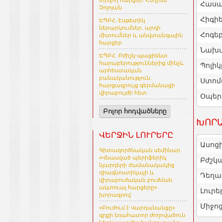
տրվող հարցեր. Հեղինե
Հասա
Չոլոյան
Հիգի
ԵՊԲՀ. Էսթետիկ
ներարկումներ. արդի
Հոգե
միտումներ և անվտանգային
հարցեր
Նախա
ԵՊԲՀ. Բժիշկ-պացիենտ
հարաբերություններից մինչև
Պոլիկ
արհեստական
բանականություն.
Ստոմ
հարցազրույց գերմանացի
վիրաբույժի հետ
Օպեր
Բոլոր հոդվածները
ԽՈՐԱ
ՎԵՐՋԻՆ ԼՈՒՐԵՐԸ
Ասոց
Գիտագործնական սեմինար
«Վնասված պերիֆերիկ
Բժշկ
նյարդերի ժամանակակից
դիագնոստիկայի և
Դեղա
վիրաբուժական բուժման
ակտուալ հարցերը»
Լուրե
խորագրով
Միջո
«Բուժում է Վարդանանցը»
գրքի եռահատոր ժողովածուն