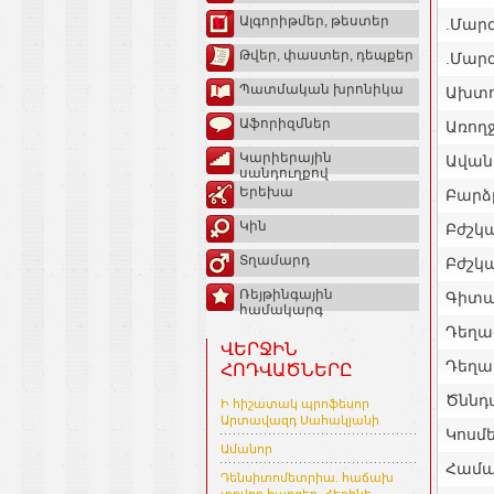
Ալգորիթմեր, թեստեր
.Մարզ
Թվեր, փաստեր, դեպքեր
.Մարզ
Պատմական խրոնիկա
Ախտո
Աֆորիզմներ
Առող
Կարիերային
Ավան
սանդուղքով
Երեխա
Բարձ
Կին
Բժշկ
Տղամարդ
Բժշկ
Ռեյթինգային
Գիտա
համակարգ
Դեղա
ՎԵՐՋԻՆ
Դեղա
ՀՈԴՎԱԾՆԵՐԸ
Ծննդ
Ի հիշատակ պրոֆեսոր
Արտավազդ Սահակյանի
Կոսմե
Ամանոր
Համա
Դենսիտոմետրիա. հաճախ