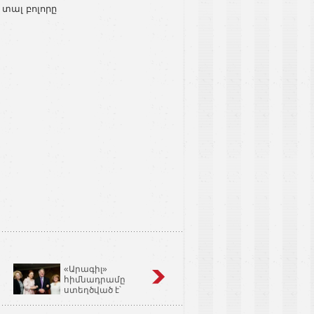
 տալ բոլորը
«Արագիլ»
Կոճապղպեղ
հիմնադրամը
նույնն է՝ իմբիր,
ստեղծված է՝
Ginger եւ Zingiber
օգնելու անպտղությամբ
Officinale
տառապող զույգերին.