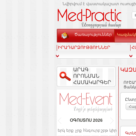
Նվիրվում է վաստակաշատ ուսուցի
Ծառայություններ
Կազմակե
ԻՐԱԴԱՐՁՈՒԹՅՈՒՆՆԵՐ
Հ
ԱՐԱԳ
ԿԱԶՄ
ՈՐՈՆՄԱՆ
ՀԱՄԱԿԱՐԳԵՐ
ՈՒՇԱ
Ցանկո
Ընտր
Հա
ՕԳՈՍՏՈՍ
2026
երկ
երք
չրք
հնգ
ուրբ
շբթ
կիր
Գտնե