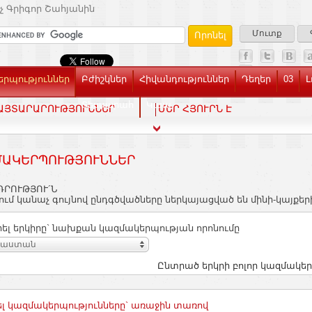
չ Գրիգոր Շահյանին
Մուտք
րպություններ
Բժիշկներ
Հիվանդություններ
Դեղեր
03
Լ
Տեսասրահ
Կապ
ԱՅՏԱՐԱՐՈՒԹՅՈՒՆՆԵՐ
ՄԵՐ ՀՅՈՒՐՆ Է
ԱԿԵՐՊՈՒԹՅՈՒՆՆԵՐ
ԴՐՈՒԹՅՈՒ´Ն
ւմ կանաչ գույնով ընդգծվածները ներկայացված են մինի-կայքեր
ել երկիրը` նախքան կազմակերպության որոնումը
յաստան
Ընտրած երկրի բոլոր կազմակեր
լ կազմակերպությունները` առաջին տառով