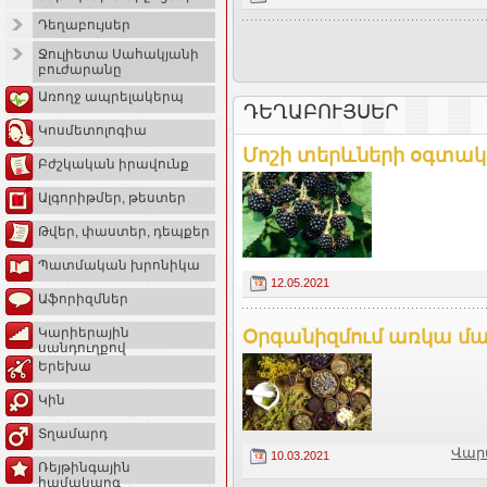
Դեղաբույսեր
Ջուլիետա Սահակյանի
բուժարանը
Առողջ ապրելակերպ
ԴԵՂԱԲՈՒՅՍԵՐ
Կոսմետոլոգիա
Մոշի տերևների օգտակ
Բժշկական իրավունք
Ալգորիթմեր, թեստեր
Թվեր, փաստեր, դեպքեր
Պատմական խրոնիկա
12.05.2021
Աֆորիզմներ
Կարիերային
Օրգանիզմում առկա մակ
սանդուղքով
Երեխա
Կին
Տղամարդ
Վար
10.03.2021
Ռեյթինգային
համակարգ