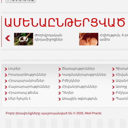
ԱՄԵՆԱԸՆԹԵՐՑՎԱԾ
Ժողովրդական
Հղիություն. 4-ր
դեղամիջոցներ
ամիս
Լուրեր
Ծառայություններ
Գիտակ
Իրադարձություններ
Կազմակերպություններ
Հիվան
Հրապարակումներ
Բժիշկներ
Ավանդ
Հայտարարություններ
Հիվանդություններ
Առողջ
Հրատապ թեմա
Դեղեր
Բժշկա
Մեր հյուրն է
Առաջին օգնություն
Պատմ
Բոլոր իրավունքները պաշտպանված են © 2026, Med-Practic