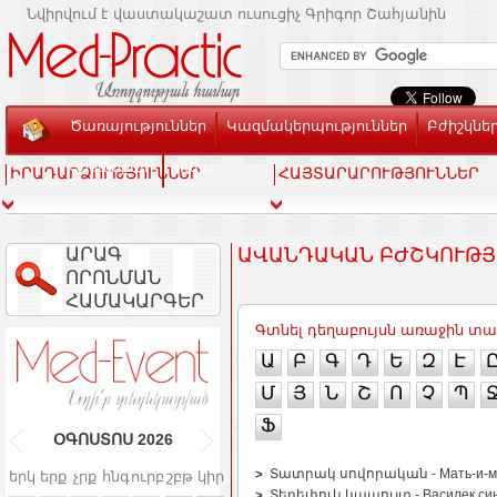
Նվիրվում է վաստակաշատ ուսուցիչ Գրիգոր Շահյանին
Ծառայություններ
Կազմակերպություններ
Բժիշկնե
Տեսասրահ
Կապ
ԻՐԱԴԱՐՁՈՒԹՅՈՒՆՆԵՐ
ՀԱՅՏԱՐԱՐՈՒԹՅՈՒՆՆԵՐ
ԱՐԱԳ
ԱՎԱՆԴԱԿԱՆ ԲԺՇԿՈՒԹՅ
ՈՐՈՆՄԱՆ
ՀԱՄԱԿԱՐԳԵՐ
Գտնել դեղաբույսն առաջին տա
Ա
Բ
Գ
Դ
Ե
Զ
Է
Մ
Յ
Ն
Շ
Ո
Չ
Պ
Ֆ
ՕԳՈՍՏՈՍ
2026
Տատրակ սովորական - Мать-и-мачеха
երկ
երք
չրք
հնգ
ուրբ
շբթ
կիր
Տերեփուկ կապույտ - Василек синий