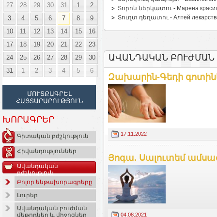
27
28
29
30
31
1
2
Տորոն ներկատու - Марена красильная
Տուղտ դեղատու - Алтей лекарственны
3
4
5
6
7
8
9
10
11
12
13
14
15
16
17
18
19
20
21
22
23
ԱՎԱՆԴԱԿԱՆ ԲՈՒԺՄԱՆ 
24
25
26
27
28
29
30
31
1
2
3
4
5
6
Զախարին-Գեդի գոտիներ.
ՄՈՒՏՔԱԳՐԵԼ
ՀԱՅՏԱՐԱՐՈՒԹՅՈՒՆ
ԽՈՐԱԳՐԵՐ
17.11.2022
Գիտական բժշկություն
Հիվանդություններ
Յոգա. Սալուտեմ ամսա
Ավանդական
բժշկություն
Բոլոր ենթախորագրերը
Լուրեր
Ավանդական բուժման
04.08.2021
մեթոդներ և միջոցներ