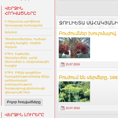
ՎԵՐՋԻՆ
ՀՈԴՎԱԾՆԵՐԸ
Ի հիշատակ պրոֆեսոր
ՋՈՒԼԻԵՏԱ ՍԱՀԱԿՅԱՆԻ
Արտավազդ Սահակյանի
Ամանոր
Բուժումներ խուրմայով.
Դենսիտոմետրիա. հաճախ
տրվող հարցեր. Հեղինե
Չոլոյան
ԵՊԲՀ. Էսթետիկ
ներարկումներ. արդի
միտումներ և անվտանգային
15.07.2016
հարցեր
ԵՊԲՀ. Բժիշկ-պացիենտ
Բուժում են սերմերը. 168
հարաբերություններից մինչև
արհեստական
բանականություն.
հարցազրույց գերմանացի
վիրաբույժի հետ
Բոլոր հոդվածները
15.07.2016
ՎԵՐՋԻՆ ԼՈՒՐԵՐԸ