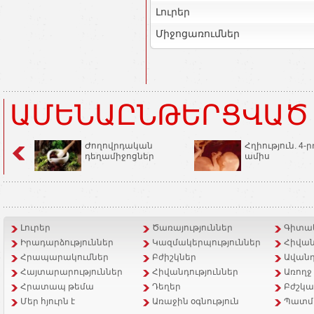
Լուրեր
Միջոցառումներ
ԱՄԵՆԱԸՆԹԵՐՑՎԱԾ
Ժողովրդական
Հղիություն. 4-ր
դեղամիջոցներ
ամիս
Լուրեր
Ծառայություններ
Գիտակ
Իրադարձություններ
Կազմակերպություններ
Հիվան
Հրապարակումներ
Բժիշկներ
Ավանդ
Հայտարարություններ
Հիվանդություններ
Առողջ
Հրատապ թեմա
Դեղեր
Բժշկա
Մեր հյուրն է
Առաջին օգնություն
Պատմ