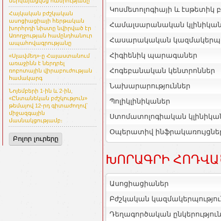
ներկայացվեց հանրությանը
Կոսմետոլոգիայի և էսթետիկ 
Հայկական բժշկական
ասոցիացիայի հերթական
Համալսարանական կլինիկա
խորհրդի նիստը նվիրված էր
Առողջության համընդհանուր
Հասարակական կազմակերպո
ապահովագրությանը
Հիգիենիկ պարագաներ
«Սլավմեդ»-ը Հայաստանում
առաջինն է ներդրել
Հոգեբանական կենտրոններ
ռոբոտային վիրաբուժության
համակարգ
Նախարարություններ
Նոյեմբերի 1-ին և 2-ին,
«Ընտանեկան բժշկություն»
Պոլիկլինիկաներ
թեմայով 12-րդ գիտաժողով՝
միջազգային
Ստոմատոլոգիական կլինիկա
մասնակցությամբ։
Օպերատիվ ինֆրակառույցնե
Բոլոր լուրերը
ԽՈՐԱԳՐԻ ՀՈԴՎԱ
Ասոցիացիաներ
Բժշկական կազմակերպությու
Դեղագործական ընկերությու