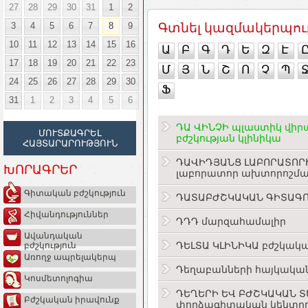
27
28
29
30
31
1
2
3
4
5
6
7
8
9
Գտնել կազմակերպու
10
11
12
13
14
15
16
Ա
Բ
Գ
Դ
Ե
Զ
Է
17
18
19
20
21
22
23
Մ
Յ
Ն
Շ
Ո
Չ
Պ
24
25
26
27
28
29
30
Ֆ
31
1
2
3
4
5
6
ԴԱ ՎԻՆՉԻ պլաստիկ վիրա
ՄՈՒՏՔԱԳՐԵԼ
բժշկության կլինիկա
ՀԱՅՏԱՐԱՐՈՒԹՅՈՒՆ
ԴԱՎԻԴՅԱՆՑ ԼԱԲՈՐԱՏՈՐ
ԽՈՐԱԳՐԵՐ
լաբորատոր ախտորոշմա
Գիտական բժշկություն
ԴԱՏԱԲԺՇԿԱԿԱՆ ԳԻՏԱԳՈ
Հիվանդություններ
ԴԴԴ մարզահամալիր
Ավանդական
ԴԵԼՏԱ ԿԼԻՆԻԿԱ բժշկակ
բժշկություն
Առողջ ապրելակերպ
Դեղաբանների հայկակա
Կոսմետոլոգիա
ԴԵՂԵՐԻ ԵՎ ԲԺՇԿԱԿԱՆ 
Բժշկական իրավունք
փորձագիտական կենտր