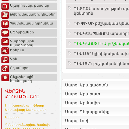
Ալգորիթմեր, թեստեր
ԴԵՏՈՔՍ առողջության 
կենտրոն
Թվեր, փաստեր, դեպքեր
ԴԻ ՓԻ ՍԻ բժշկական կեն
Պատմական խրոնիկա
Աֆորիզմներ
ԴԻԱԳԵՆ ՊԼՅՈՒՍ ախտորո
Կարիերային
ԴԻԱԳՆՈՍՏԻԿԱ բժշկական
սանդուղքով
Երեխա
ԴԻԱԼԱԲ կլինիկական ախ
Կին
ԴԻԱՄԵԴ բժշկական կենտ
Տղամարդ
Ռեյթինգային
համակարգ
.Մարզ. Արագածոտն
ՎԵՐՋԻՆ
.Մարզ. Արարատ
ՀՈԴՎԱԾՆԵՐԸ
.Մարզ. Արմավիր
Ի հիշատակ պրոֆեսոր
Արտավազդ Սահակյանի
.Մարզ. Գեղարքունիք
Ամանոր
.Մարզ. Լոռի
Դենսիտոմետրիա. հաճախ