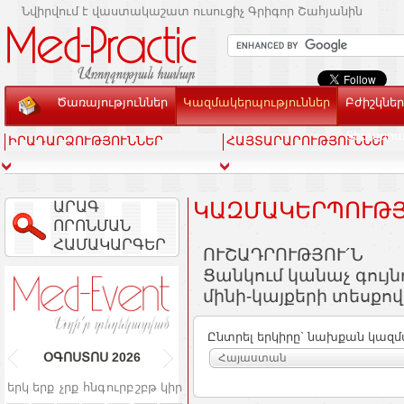
Նվիրվում է վաստակաշատ ուսուցիչ Գրիգոր Շահյանին
Ծառայություններ
Կազմակերպություններ
Բժիշկներ
Տեսասր
ԻՐԱԴԱՐՁՈՒԹՅՈՒՆՆԵՐ
ՀԱՅՏԱՐԱՐՈՒԹՅՈՒՆՆԵՐ
ԱՐԱԳ
ԿԱԶՄԱԿԵՐՊՈՒԹՅ
ՈՐՈՆՄԱՆ
ՀԱՄԱԿԱՐԳԵՐ
ՈՒՇԱԴՐՈՒԹՅՈՒ´Ն
Ցանկում կանաչ գույ
մինի-կայքերի տեսքով
Ընտրել երկիրը` նախքան կազմ
ՕԳՈՍՏՈՍ
2026
Հայաստան
երկ
երք
չրք
հնգ
ուրբ
շբթ
կիր