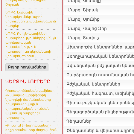
տրվող հարցեր. Հեղինե
.Մարզ. Կոտայք
Չոլոյան
.Մարզ. Շիրակ
ԵՊԲՀ. Էսթետիկ
ներարկումներ. արդի
.Մարզ. Սյունիք
միտումներ և անվտանգային
հարցեր
.Մարզ. Վայոց Ձոր
ԵՊԲՀ. Բժիշկ-պացիենտ
.Մարզ. Տավուշ
հարաբերություններից մինչև
արհեստական
Ախտորոշիչ կենտրոններ, լա
բանականություն.
հարցազրույց գերմանացի
Առողջարարական կենտրոնն
վիրաբույժի հետ
Ավանդական բժշկական կենտ
Բոլոր հոդվածները
Բարձրագույն ուսումնական 
ՎԵՐՋԻՆ ԼՈՒՐԵՐԸ
Բժշկական կենտրոններ
Գիտագործնական սեմինար
Բժշկական հագուստ, տեխնի
«Վնասված պերիֆերիկ
նյարդերի ժամանակակից
Գիտա-բժշկական կենտրոննե
դիագնոստիկայի և
վիրաբուժական բուժման
Դեղագործական ընկերությու
ակտուալ հարցերը»
խորագրով
Դեղատներ
«Բուժում է Վարդանանցը»
գրքի եռահատոր ժողովածուն
Ծննդատներ և վերարտադրող