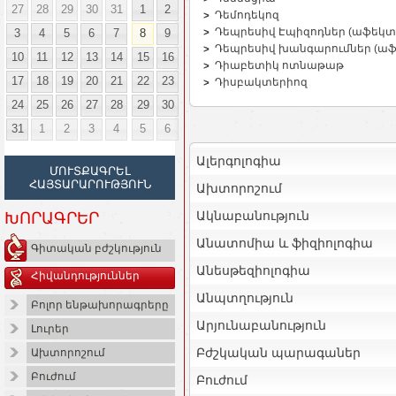
27
28
29
30
31
1
2
Դեմոդեկոզ
Դեպրեսիվ Էպիզոդներ (աֆեկտ
3
4
5
6
7
8
9
Դեպրեսիվ խանգարումներ (ա
10
11
12
13
14
15
16
Դիաբետիկ ոտնաթաթ
17
18
19
20
21
22
23
Դիսբակտերիոզ
24
25
26
27
28
29
30
31
1
2
3
4
5
6
Ալերգոլոգիա
ՄՈՒՏՔԱԳՐԵԼ
ՀԱՅՏԱՐԱՐՈՒԹՅՈՒՆ
Ախտորոշում
Ակնաբանություն
ԽՈՐԱԳՐԵՐ
Անատոմիա և ֆիզիոլոգիա
Գիտական բժշկություն
Անեսթեզիոլոգիա
Հիվանդություններ
Անպտղություն
Բոլոր ենթախորագրերը
Արյունաբանություն
Լուրեր
Բժշկական պարագաներ
Ախտորոշում
Բուժում
Բուժում