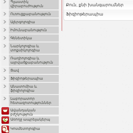
Պլաստիկ
Քուն, քնի խանգարումներ
վիրաբուժություն
Ֆիզիոթերապիա
Ուռուցքաբանություն
Ալերգոլոգիա
Իմունաբանություն
Գենետիկա
Նարկոլոգիա և
տոքսիկոլոգիա
Ռադիոլոգիա և
այրվածքաբանություն
Ցավ
Ֆիզիոթերապիա
Անատոմիա և
ֆիզիոլոգիա
Լաբորատոր
հետազոտություններ
Ավանդական
բժշկություն
Առողջ ապրելակերպ
Կոսմետոլոգիա