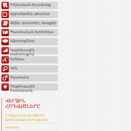
Բժշկական իրավունք
Ալգորիթմեր, թեստեր
Թվեր, փաստեր, դեպքեր
Պատմական խրոնիկա
Աֆորիզմներ
Կարիերային
սանդուղքով
Երեխա
Կին
Տղամարդ
Ռեյթինգային
համակարգ
ՎԵՐՋԻՆ
ՀՈԴՎԱԾՆԵՐԸ
Ի հիշատակ պրոֆեսոր
Արտավազդ Սահակյանի
Ամանոր