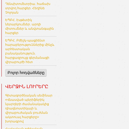
Դենսիտոմետրիա. հաճախ
տրվող հարցեր. Հեղինե
Չոլոյան
ԵՊԲՀ. Էսթետիկ
ներարկումներ. արդի
միտումներ և անվտանգային
հարցեր
ԵՊԲՀ. Բժիշկ-պացիենտ
հարաբերություններից մինչև
արհեստական
բանականություն.
հարցազրույց գերմանացի
վիրաբույժի հետ
Բոլոր հոդվածները
ՎԵՐՋԻՆ ԼՈՒՐԵՐԸ
Գիտագործնական սեմինար
«Վնասված պերիֆերիկ
նյարդերի ժամանակակից
դիագնոստիկայի և
վիրաբուժական բուժման
ակտուալ հարցերը»
խորագրով
Հայկական բժշկական