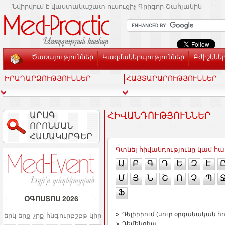
Նվիրվում է վաստակաշատ ուսուցիչ Գրիգոր Շահյանին
Ծառայություններ
Կազմակերպություններ
Բժիշկնե
ԻՐԱԴԱՐՁՈՒԹՅՈՒՆՆԵՐ
ՀԱՅՏԱՐԱՐՈՒԹՅՈՒՆՆԵՐ
ԱՐԱԳ
ՀԻՎԱՆԴՈՒԹՅՈՒՆՆԵՐ
ՈՐՈՆՄԱՆ
ՀԱՄԱԿԱՐԳԵՐ
Գտնել հիվանդությունը կամ 
Ա
Բ
Գ
Դ
Ե
Զ
Է
Մ
Յ
Ն
Շ
Ո
Չ
Պ
Ֆ
ՕԳՈՍՏՈՍ
2026
Դելիրիում (սուր օրգանական
երկ
երք
չրք
հնգ
ուրբ
շբթ
կիր
Դեմենցիա