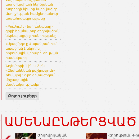
ասոցիացիայի հերթական
խորհրդի նիստը նվիրված էր
Առողջության համընդհանուր
ապահովագրությանը
«Բուժում է Վարդանանցը»
գրքի եռահատոր ժողովածուն
ներկայացվեց հանրությանը
«Սլավմեդ»-ը Հայաստանում
առաջինն է ներդրել
ռոբոտային վիրաբուժության
համակարգ
Նոյեմբերի 1-ին և 2-ին,
«Ընտանեկան բժշկություն»
թեմայով 12-րդ գիտաժողով՝
միջազգային
մասնակցությամբ։
Բոլոր լուրերը
ԱՄԵՆԱԸՆԹԵՐՑՎԱԾ
Ժողովրդական
Հղիություն. 4-ր