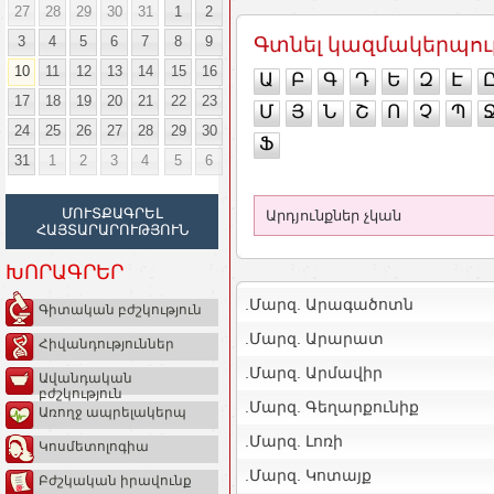
27
28
29
30
31
1
2
3
4
5
6
7
8
9
Գտնել կազմակերպու
10
11
12
13
14
15
16
Ա
Բ
Գ
Դ
Ե
Զ
Է
17
18
19
20
21
22
23
Մ
Յ
Ն
Շ
Ո
Չ
Պ
24
25
26
27
28
29
30
Ֆ
31
1
2
3
4
5
6
ՄՈՒՏՔԱԳՐԵԼ
Արդյունքներ չկան
ՀԱՅՏԱՐԱՐՈՒԹՅՈՒՆ
ԽՈՐԱԳՐԵՐ
.Մարզ. Արագածոտն
Գիտական բժշկություն
.Մարզ. Արարատ
Հիվանդություններ
.Մարզ. Արմավիր
Ավանդական
բժշկություն
.Մարզ. Գեղարքունիք
Առողջ ապրելակերպ
.Մարզ. Լոռի
Կոսմետոլոգիա
.Մարզ. Կոտայք
Բժշկական իրավունք