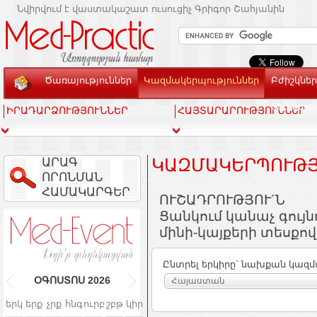
Նվիրվում է վաստակաշատ ուսուցիչ Գրիգոր Շահյանին
Ծառայություններ
Կազմակերպություններ
Բժիշկներ
Տեսասր
ԻՐԱԴԱՐՁՈՒԹՅՈՒՆՆԵՐ
ՀԱՅՏԱՐԱՐՈՒԹՅՈՒՆՆԵՐ
ԱՐԱԳ
ԿԱԶՄԱԿԵՐՊՈՒԹՅ
ՈՐՈՆՄԱՆ
ՀԱՄԱԿԱՐԳԵՐ
ՈՒՇԱԴՐՈՒԹՅՈՒ´Ն
Ցանկում կանաչ գույ
մինի-կայքերի տեսքով
Ընտրել երկիրը` նախքան կազմ
ՕԳՈՍՏՈՍ
2026
Հայաստան
երկ
երք
չրք
հնգ
ուրբ
շբթ
կիր