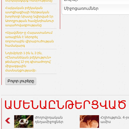
ներկայացվեց հանրությանը
Միջոցառումներ
Հայկական բժշկական
ասոցիացիայի հերթական
խորհրդի նիստը նվիրված էր
Առողջության համընդհանուր
ապահովագրությանը
«Սլավմեդ»-ը Հայաստանում
առաջինն է ներդրել
ռոբոտային վիրաբուժության
համակարգ
Նոյեմբերի 1-ին և 2-ին,
«Ընտանեկան բժշկություն»
թեմայով 12-րդ գիտաժողով՝
միջազգային
մասնակցությամբ։
Բոլոր լուրերը
ԱՄԵՆԱԸՆԹԵՐՑՎԱԾ
Ժողովրդական
Հղիություն. 4-ր
դեղամիջոցներ
ամիս