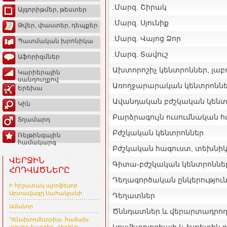
.Մարզ. Շիրակ
Ալգորիթմեր, թեստեր
.Մարզ. Սյունիք
Թվեր, փաստեր, դեպքեր
.Մարզ. Վայոց Ձոր
Պատմական խրոնիկա
.Մարզ. Տավուշ
Աֆորիզմներ
Ախտորոշիչ կենտրոններ, լա
Կարիերային
սանդուղքով
Առողջարարական կենտրոնն
Երեխա
Ավանդական բժշկական կենտ
Կին
Բարձրագույն ուսումնական 
Տղամարդ
Բժշկական կենտրոններ
Ռեյթինգային
համակարգ
Բժշկական հագուստ, տեխնի
ՎԵՐՋԻՆ
Գիտա-բժշկական կենտրոննե
ՀՈԴՎԱԾՆԵՐԸ
Դեղագործական ընկերությու
Ի հիշատակ պրոֆեսոր
Արտավազդ Սահակյանի
Դեղատներ
Ամանոր
Ծննդատներ և վերարտադրող
Դենսիտոմետրիա. հաճախ