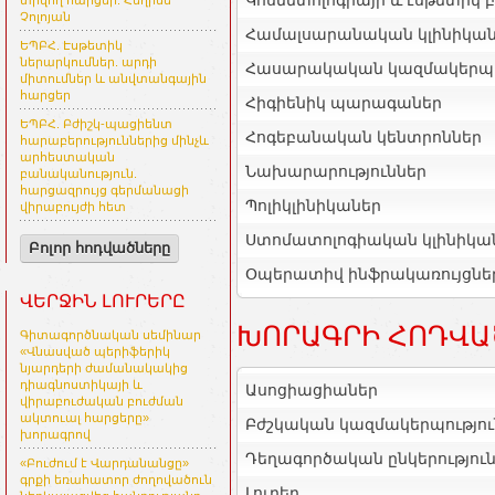
Կոսմետոլոգիայի և էսթետիկ 
տրվող հարցեր. Հեղինե
Չոլոյան
Համալսարանական կլինիկա
ԵՊԲՀ. Էսթետիկ
ներարկումներ. արդի
Հասարակական կազմակերպո
միտումներ և անվտանգային
հարցեր
Հիգիենիկ պարագաներ
ԵՊԲՀ. Բժիշկ-պացիենտ
Հոգեբանական կենտրոններ
հարաբերություններից մինչև
արհեստական
Նախարարություններ
բանականություն.
հարցազրույց գերմանացի
Պոլիկլինիկաներ
վիրաբույժի հետ
Ստոմատոլոգիական կլինիկա
Բոլոր հոդվածները
Օպերատիվ ինֆրակառույցնե
ՎԵՐՋԻՆ ԼՈՒՐԵՐԸ
ԽՈՐԱԳՐԻ ՀՈԴՎԱ
Գիտագործնական սեմինար
«Վնասված պերիֆերիկ
նյարդերի ժամանակակից
դիագնոստիկայի և
Ասոցիացիաներ
վիրաբուժական բուժման
ակտուալ հարցերը»
Բժշկական կազմակերպությու
խորագրով
Դեղագործական ընկերությու
«Բուժում է Վարդանանցը»
գրքի եռահատոր ժողովածուն
Լուրեր