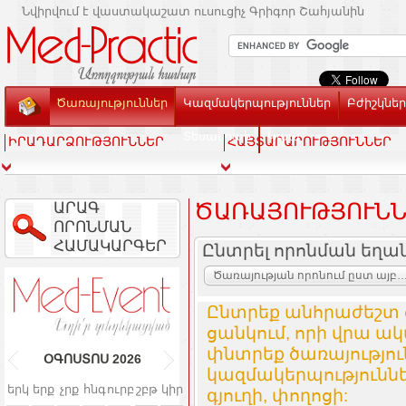
Նվիրվում է վաստակաշատ ուսուցիչ Գրիգոր Շահյանին
Ծառայություններ
Կազմակերպություններ
Բժիշկներ
Տեսասրահ
Կապ
ԻՐԱԴԱՐՁՈՒԹՅՈՒՆՆԵՐ
ՀԱՅՏԱՐԱՐՈՒԹՅՈՒՆՆԵՐ
ԱՐԱԳ
ԾԱՌԱՅՈՒԹՅՈՒՆՆ
ՈՐՈՆՄԱՆ
ՀԱՄԱԿԱՐԳԵՐ
Ընտրել որոնման եղա
Ծառայության որոնում ըստ այբուբենի և կազմակ
Ընտրեք անհրաժեշտ 
ցանկում, որի վրա ակ
փնտրեք ծառայությո
ՕԳՈՍՏՈՍ
2026
կազմակերպություննե
երկ
երք
չրք
հնգ
ուրբ
շբթ
կիր
գյուղի, փողոցի: