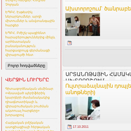
տրվող հարցեր. Հեղինե
Չոլոյան
Ախտորոշում` ծանրաբե
ԵՊԲՀ. Էսթետիկ
ներարկումներ. արդի
միտումներ և անվտանգային
հարցեր
ԵՊԲՀ. Բժիշկ-պացիենտ
հարաբերություններից մինչև
արհեստական
բանականություն.
հարցազրույց գերմանացի
վիրաբույժի հետ
Բոլոր հոդվածները
ՍՐՏԱՆՈԹԱՅԻՆ ՀԱՄԱԿ
ՎԵՐՋԻՆ ԼՈՒՐԵՐԸ
ԱԽՏՈՐՈՇՈՒՄ
Ուլտրաձայնային դոպլե
Գիտագործնական սեմինար
անոթների)
«Վնասված պերիֆերիկ
նյարդերի ժամանակակից
դիագնոստիկայի և
վիրաբուժական բուժման
ակտուալ հարցերը»
խորագրով
Հայկական բժշկական
17.10.2011
ասոցիացիայի հերթական