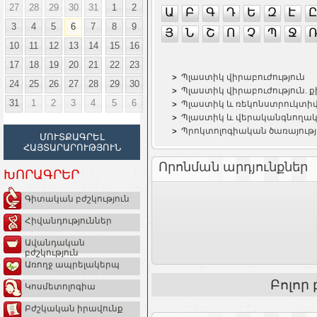
27
28
29
30
31
1
2
Ա
Բ
Գ
Դ
Ե
Զ
Է
Ը
3
4
5
6
7
8
9
Յ
Ն
Շ
Ո
Չ
Պ
Ջ
10
11
12
13
14
15
16
17
18
19
20
21
22
23
Պլաստիկ վիրաբուժություն
24
25
26
27
28
29
30
Պլաստիկ վիրաբուժություն. 
31
1
2
3
4
5
6
Պլաստիկ և ռեկոնստրուկտիվ
Պլաստիկ և վերականգնողակա
Պրոկտոլոգիական ծառայությ
ՄՈՒՏՔԱԳՐԵԼ
ՀԱՅՏԱՐԱՐՈՒԹՅՈՒՆ
Որոնման արդյունքներ
ԽՈՐԱԳՐԵՐ
Գիտական բժշկություն
Հիվանդություններ
Ավանդական
բժշկություն
Առողջ ապրելակերպ
Բոլոր
Կոսմետոլոգիա
Բժշկական իրավունք