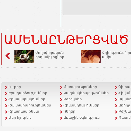
ԱՄԵՆԱԸՆԹԵՐՑՎԱԾ
Ժողովրդական
Հղիություն. 4-ր
դեղամիջոցներ
ամիս
Լուրեր
Ծառայություններ
Գիտակ
Իրադարձություններ
Կազմակերպություններ
Հիվան
Հրապարակումներ
Բժիշկներ
Ավանդ
Հայտարարություններ
Հիվանդություններ
Առողջ
Հրատապ թեմա
Դեղեր
Բժշկա
Մեր հյուրն է
Առաջին օգնություն
Պատմ