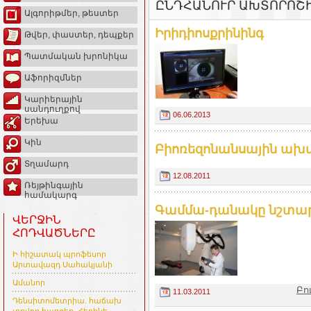
ԸՆԴՀԱՆՈՒՐ ԱԽՏՈՐՈՇ
Ալգորիթմեր, թեստեր
Իրիդիոսքրինինգ
Թվեր, փաստեր, դեպքեր
Պատմական խրոնիկա
Աֆորիզմներ
Կարիերային
սանդուղքով
06.06.2013
Երեխա
Կին
Բիոռեզոնանսային ախտ
Տղամարդ
12.08.2011
Ռեյթինգային
համակարգ
Գամմա-դանակը նշտա
ՎԵՐՋԻՆ
ՀՈԴՎԱԾՆԵՐԸ
Ի հիշատակ պրոֆեսոր
Արտավազդ Սահակյանի
Ամանոր
Բո
11.03.2011
Դենսիտոմետրիա. հաճախ