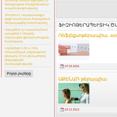
խորհրդի նիստը նվիրված էր
Առողջության համընդհանուր
ապահովագրությանը
«Բուժում է Վարդանանցը»
գրքի եռահատոր ժողովածուն
ներկայացվեց հանրությանը
ՖԻԶԻՈԹԵՐԱՊԵՒՏԻԿ ԾԱ
«Սլավմեդ»-ը Հայաստանում
առաջինն է ներդրել
Ռեֆլեքսոթերապիա. axi
ռոբոտային վիրաբուժության
համակարգ
Նոյեմբերի 1-ին և 2-ին,
«Ընտանեկան բժշկություն»
թեմայով 12-րդ գիտաժողով՝
միջազգային
մասնակցությամբ։
07.03.2015
Բոլոր լուրերը
ՍՔԵՆԱՌ թերապիա
03.12.2013