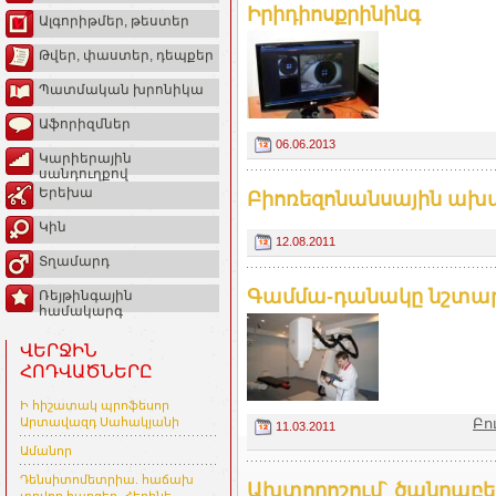
Իրիդիոսքրինինգ
Ալգորիթմեր, թեստեր
Թվեր, փաստեր, դեպքեր
Պատմական խրոնիկա
Աֆորիզմներ
06.06.2013
Կարիերային
սանդուղքով
Երեխա
Բիոռեզոնանսային ախտ
Կին
12.08.2011
Տղամարդ
Գամմա-դանակը նշտա
Ռեյթինգային
համակարգ
ՎԵՐՋԻՆ
ՀՈԴՎԱԾՆԵՐԸ
Ի հիշատակ պրոֆեսոր
Բո
Արտավազդ Սահակյանի
11.03.2011
Ամանոր
Դենսիտոմետրիա. հաճախ
Ախտորոշում` ծանրաբե