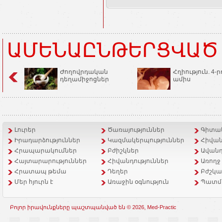
ԱՄԵՆԱԸՆԹԵՐՑՎԱԾ
Ժողովրդական
Հղիություն. 4-ր
դեղամիջոցներ
ամիս
Լուրեր
Ծառայություններ
Գիտակ
Իրադարձություններ
Կազմակերպություններ
Հիվան
Հրապարակումներ
Բժիշկներ
Ավանդ
Հայտարարություններ
Հիվանդություններ
Առողջ
Հրատապ թեմա
Դեղեր
Բժշկա
Մեր հյուրն է
Առաջին օգնություն
Պատմ
Բոլոր իրավունքները պաշտպանված են © 2026, Med-Practic