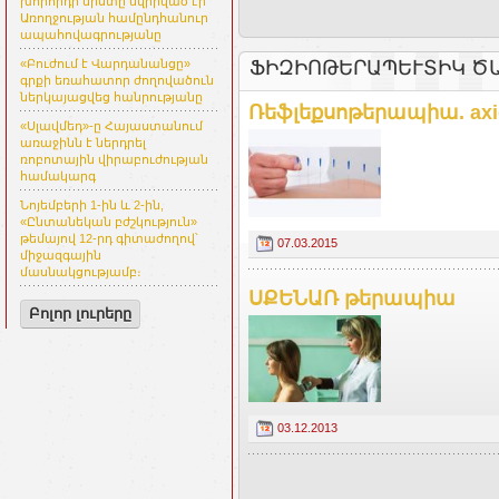
խորհրդի նիստը նվիրված էր
Առողջության համընդհանուր
ապահովագրությանը
ՖԻԶԻՈԹԵՐԱՊԵՒՏԻԿ ԾԱ
«Բուժում է Վարդանանցը»
գրքի եռահատոր ժողովածուն
ներկայացվեց հանրությանը
Ռեֆլեքսոթերապիա. axi
«Սլավմեդ»-ը Հայաստանում
առաջինն է ներդրել
ռոբոտային վիրաբուժության
համակարգ
Նոյեմբերի 1-ին և 2-ին,
«Ընտանեկան բժշկություն»
թեմայով 12-րդ գիտաժողով՝
07.03.2015
միջազգային
մասնակցությամբ։
ՍՔԵՆԱՌ թերապիա
Բոլոր լուրերը
03.12.2013