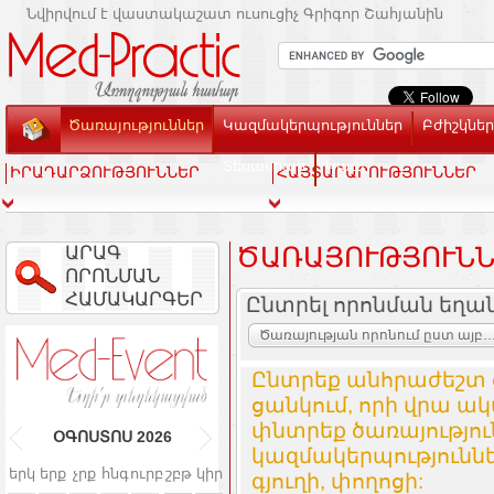
Նվիրվում է վաստակաշատ ուսուցիչ Գրիգոր Շահյանին
Ծառայություններ
Կազմակերպություններ
Բժիշկներ
Տեսասրահ
Կապ
ԻՐԱԴԱՐՁՈՒԹՅՈՒՆՆԵՐ
ՀԱՅՏԱՐԱՐՈՒԹՅՈՒՆՆԵՐ
ԱՐԱԳ
ԾԱՌԱՅՈՒԹՅՈՒՆՆ
ՈՐՈՆՄԱՆ
ՀԱՄԱԿԱՐԳԵՐ
Ընտրել որոնման եղա
Ծառայության որոնում ըստ այբուբենի և կազմակ
Ընտրեք անհրաժեշտ 
ցանկում, որի վրա ակ
փնտրեք ծառայությո
ՕԳՈՍՏՈՍ
2026
կազմակերպություննե
երկ
երք
չրք
հնգ
ուրբ
շբթ
կիր
գյուղի, փողոցի: