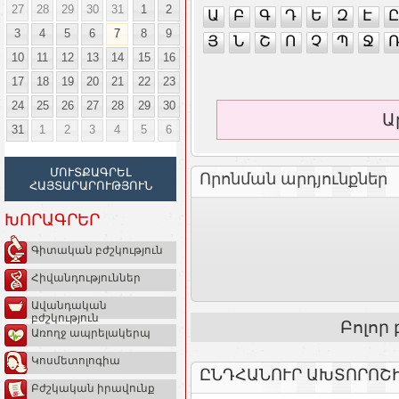
27
28
29
30
31
1
2
Ա
Բ
Գ
Դ
Ե
Զ
Է
Ը
3
4
5
6
7
8
9
Յ
Ն
Շ
Ո
Չ
Պ
Ջ
10
11
12
13
14
15
16
17
18
19
20
21
22
23
24
25
26
27
28
29
30
Ա
31
1
2
3
4
5
6
ՄՈՒՏՔԱԳՐԵԼ
Որոնման արդյունքներ
ՀԱՅՏԱՐԱՐՈՒԹՅՈՒՆ
ԽՈՐԱԳՐԵՐ
Գիտական բժշկություն
Հիվանդություններ
Ավանդական
բժշկություն
Բոլոր
Առողջ ապրելակերպ
Կոսմետոլոգիա
ԸՆԴՀԱՆՈՒՐ ԱԽՏՈՐՈՇ
Բժշկական իրավունք