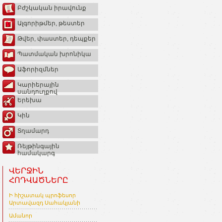
Բժշկական իրավունք
Ալգորիթմեր, թեստեր
Թվեր, փաստեր, դեպքեր
Պատմական խրոնիկա
Աֆորիզմներ
Կարիերային
սանդուղքով
Երեխա
Կին
Տղամարդ
Ռեյթինգային
համակարգ
ՎԵՐՋԻՆ
ՀՈԴՎԱԾՆԵՐԸ
Ի հիշատակ պրոֆեսոր
Արտավազդ Սահակյանի
Ամանոր