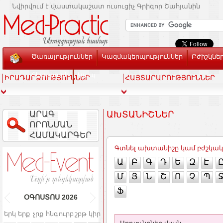
Նվիրվում է վաստակաշատ ուսուցիչ Գրիգոր Շահյանին
Ծառայություններ
Կազմակերպություններ
Բժիշկնե
Տեսասրահ
Կապ
ԻՐԱԴԱՐՁՈՒԹՅՈՒՆՆԵՐ
ՀԱՅՏԱՐԱՐՈՒԹՅՈՒՆՆԵՐ
ԱՐԱԳ
ԱԽՏԱՆԻՇՆԵՐ
ՈՐՈՆՄԱՆ
ՀԱՄԱԿԱՐԳԵՐ
Գտնել ախտանիշը կամ բժշկա
Ա
Բ
Գ
Դ
Ե
Զ
Է
Մ
Յ
Ն
Շ
Ո
Չ
Պ
Ֆ
ՕԳՈՍՏՈՍ
2026
երկ
երք
չրք
հնգ
ուրբ
շբթ
կիր