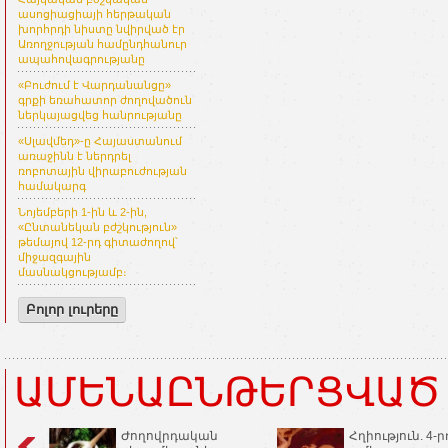
ասոցիացիայի հերթական
խորհրդի նիստը նվիրված էր
Առողջության համընդհանուր
ապահովագրությանը
«Բուժում է Վարդանանցը»
գրքի եռահատոր ժողովածուն
ներկայացվեց հանրությանը
«Սլավմեդ»-ը Հայաստանում
առաջինն է ներդրել
ռոբոտային վիրաբուժության
համակարգ
Նոյեմբերի 1-ին և 2-ին,
«Ընտանեկան բժշկություն»
թեմայով 12-րդ գիտաժողով՝
միջազգային
մասնակցությամբ։
Բոլոր լուրերը
ԱՄԵՆԱԸՆԹԵՐՑՎԱԾ
Ժողովրդական
Հղիություն. 4-ր