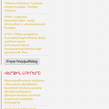
Դենսիտոմետրիա. հաճախ
տրվող հարցեր. Հեղինե
Չոլոյան
ԵՊԲՀ. Էսթետիկ
ներարկումներ. արդի
միտումներ և անվտանգային
հարցեր
ԵՊԲՀ. Բժիշկ-պացիենտ
հարաբերություններից մինչև
արհեստական
բանականություն.
հարցազրույց գերմանացի
վիրաբույժի հետ
Բոլոր հոդվածները
ՎԵՐՋԻՆ ԼՈՒՐԵՐԸ
Գիտագործնական սեմինար
«Վնասված պերիֆերիկ
նյարդերի ժամանակակից
դիագնոստիկայի և
վիրաբուժական բուժման
ակտուալ հարցերը»
խորագրով
Հայկական բժշկական