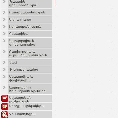
Պլաստիկ
վիրաբուժություն
Ուռուցքաբանություն
Ալերգոլոգիա
Իմունաբանություն
Գենետիկա
Նարկոլոգիա և
տոքսիկոլոգիա
Ռադիոլոգիա և
այրվածքաբանություն
Ցավ
Ֆիզիոթերապիա
Անատոմիա և
ֆիզիոլոգիա
Լաբորատոր
հետազոտություններ
Ավանդական
բժշկություն
Առողջ ապրելակերպ
Կոսմետոլոգիա