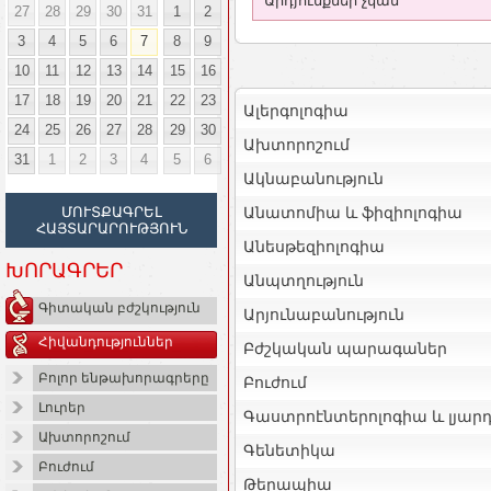
Արդյունքներ չկան
27
28
29
30
31
1
2
3
4
5
6
7
8
9
10
11
12
13
14
15
16
17
18
19
20
21
22
23
Ալերգոլոգիա
24
25
26
27
28
29
30
Ախտորոշում
31
1
2
3
4
5
6
Ակնաբանություն
Անատոմիա և ֆիզիոլոգիա
ՄՈՒՏՔԱԳՐԵԼ
ՀԱՅՏԱՐԱՐՈՒԹՅՈՒՆ
Անեսթեզիոլոգիա
ԽՈՐԱԳՐԵՐ
Անպտղություն
Գիտական բժշկություն
Արյունաբանություն
Հիվանդություններ
Բժշկական պարագաներ
Բոլոր ենթախորագրերը
Բուժում
Լուրեր
Գաստրոէնտերոլոգիա և լյար
Ախտորոշում
Գենետիկա
Բուժում
Թերապիա